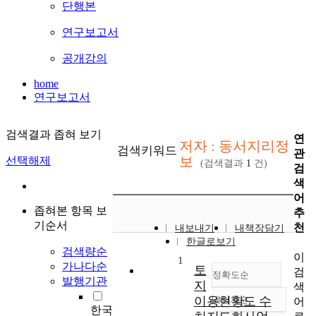
단행본
연구보고서
공개강의
home
연구보고서
검색결과 좁혀 보기
연
저자 : 동서지리정
검색키워드
관
보
선택해제
(검색결과
1
건)
검
색
어
좁혀본 항목 보
추
기순서
천
내보내기
내책장담기
한글로보기
검색량순
이
1
가나다순
토
검
정확도순
발행기관
지
색
이용현황도 수
내림차순
어
정확도
한국