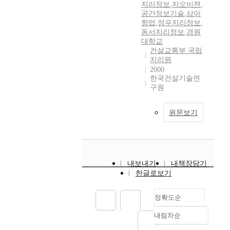
지리정보
,
지오비젼
,
공간정보기술
,
삼아
항업
,
정우지리정보
,
동서지리정보
,
경원
대학교
건설교통부 국립
지리원
2000
한국건설기술연
구원
원문보기
내보내기
내책장담기
한글로보기
정확도순
내림차순
정확도
순