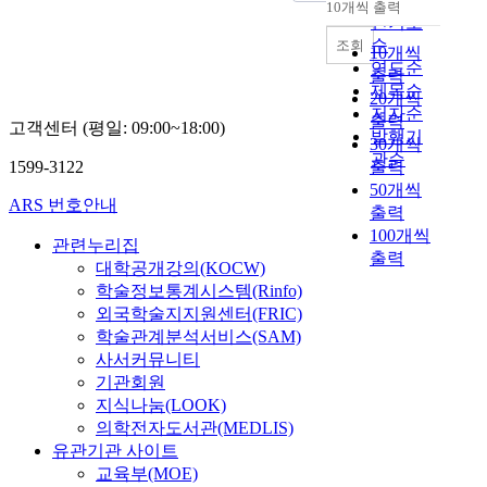
10개씩 출력
내림차순
인기도
순
조회
10개씩
연도순
출력
제목순
20개씩
저자순
출력
고객센터 (평일: 09:00~18:00)
발행기
30개씩
관순
1599-3122
출력
50개씩
ARS 번호안내
출력
100개씩
관련누리집
출력
대학공개강의(KOCW)
학술정보통계시스템(Rinfo)
외국학술지지원센터(FRIC)
학술관계분석서비스(SAM)
사서커뮤니티
기관회원
지식나눔(LOOK)
의학전자도서관(MEDLIS)
유관기관 사이트
교육부(MOE)