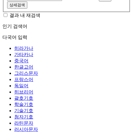
상세검색
결과 내 재검색
인기 검색어
다국어 입력
히라가나
가타카나
중국어
한글고어
그리스문자
프랑스어
독일어
히브리어
괄호기호
학술기호
기술기호
첨자기호
라틴문자
러시아문자