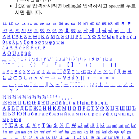
北京 을 입력하시려면
beijing
을 입력하시고 space를 누르
시면 됩니다.
ㅥ
ㅦ
ㅧ
ㅨ
ㅩ
ㅪ
ㅫ
ㅬ
ㅭ
ㅮ
ㅯ
ㅰ
ㅱ
ㅲ
ㅳ
ㅴ
ㅵ
ㅶ
ㅷ
ㅸ
ㅹ
ㅺ
ㅻ
ㅼ
ㅽ
ㅾ
ㅿ
ㆀ
ㆁ
ㆂ
ㆃ
ㆄ
ㆅ
ㆆ
ㆇ
ㆈ
ㆉ
ㆊ
ㆋ
ㆌ
ㆍ
ㆎ
Α
Β
Γ
Δ
Ε
Ζ
Η
Θ
Ι
Κ
Λ
Μ
Ν
Ξ
Ο
Π
Ρ
Σ
Τ
Υ
Φ
Χ
Ψ
Ω
α
β
γ
δ
ε
ζ
η
θ
ι
κ
λ
μ
ν
ξ
ο
π
ρ
σ
τ
υ
φ
χ
ψ
ω
á
à
Á
À
é
è
É
È
ç
Ç
ê
Ä
Ö
Ü
ä
ö
ü
ß
ְ
ֳ
ֲ
ֱ
ָ
ַ
ֵ
ֶ
ִ
ֹ
ּ
ֻ
ׂ
ׁ
ּ
ב
ה
נ
מ
צ
ת
ץ
ש
ד
ג
כ
ע
י
ח
ל
ך
ף
ק
ר
א
ט
ו
ן
ם
פ
‘
’
“
”
〔
〕
〈
〉
「
」
『
』
【
】
＂
（
）
［
］
｛
｝
±
×
÷
≠
≤
≥
∞
∴
♂
♀
∠
⊥
⌒
∂
∇
≡
≒
≪
≫
√
∽
∝
∵
∫
∬
∈
∋
⊆
⊇
⊂
⊃
∪
∩
∧
∨
￢
⇒
⇔
∀
∃
∮
∑
∏
＋
－
＜
＝
＞
、
。
·
‥
…
¨
〃
―
∥
＼
∼
´
～
ˇ
˘
˝
˚
˙
¸
˛
¡
¿
ː
！
＇
，
．
／
：
；
？
＾
＿
｀
｜
½
⅓
⅔
¼
¾
⅛
⅜
⅝
⅞
¹
²
³
⁴
ⁿ
₁
₂
₃
₄
Æ
Ð
Ħ
Ĳ
Ł
Ø
Œ
Þ
Ŧ
Ŋ
æ
đ
ð
ħ
ı
ĳ
ĸ
ŀ
ł
ø
œ
ß
þ
ŧ
ŋ
ŉ
А
Б
В
Г
Д
Е
Ё
Ж
З
И
Й
К
Л
М
Н
О
П
Р
С
Т
У
Ф
Х
Ц
Ч
Ш
Щ
Ъ
Ы
Ь
Э
Ю
Я
а
б
в
г
д
е
ё
ж
з
и
й
к
л
м
н
о
п
р
с
т
у
ф
х
ц
ч
ш
щ
ъ
ы
ь
э
ю
я
′
″
℃
Å
￠
￡
￥
¤
℉
‰
＄
％
Ｆ
￦
㎕
㎖
㎗
ℓ
㎘
㏄
㎣
㎤
㎥
㎦
㎙
㎚
㎛
㎜
㎝
㎞
㎟
㎠
㎡
㎢
㏊
㎍
㎎
㎏
㏏
㎈
㎉
㏈
㎧
㎨
㎰
㎱
㎲
㎳
㎴
㎵
㎶
㎷
㎸
㎹
㎀
㎁
㎂
㎃
㎄
㎺
㎻
㎽
㎾
㎿
㎐
㎑