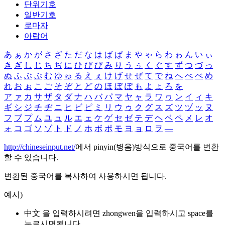
단위기호
일반기호
로마자
아랍어
あ
ぁ
か
が
さ
ざ
た
だ
な
は
ば
ぱ
ま
や
ゃ
ら
わ
ゎ
ん
い
ぃ
き
ぎ
し
じ
ち
ぢ
に
ひ
び
ぴ
み
り
う
ぅ
く
ぐ
す
ず
つ
づ
っ
ぬ
ふ
ぶ
ぷ
む
ゆ
ゅ
る
え
ぇ
け
げ
せ
ぜ
て
で
ね
へ
べ
ぺ
め
れ
お
ぉ
こ
ご
そ
ぞ
と
ど
の
ほ
ぼ
ぽ
も
よ
ょ
ろ
を
ア
ァ
カ
サ
ザ
タ
ダ
ナ
ハ
バ
パ
マ
ヤ
ャ
ラ
ワ
ヮ
ン
イ
ィ
キ
ギ
シ
ジ
チ
ヂ
ニ
ヒ
ビ
ピ
ミ
リ
ウ
ゥ
ク
グ
ス
ズ
ツ
ヅ
ッ
ヌ
フ
ブ
プ
ム
ユ
ュ
ル
エ
ェ
ケ
ゲ
セ
ゼ
テ
デ
ヘ
ベ
ペ
メ
レ
オ
ォ
コ
ゴ
ソ
ゾ
ト
ド
ノ
ホ
ボ
ポ
モ
ヨ
ョ
ロ
ヲ
―
http://chineseinput.net/
에서 pinyin(병음)방식으로 중국어를 변환
할 수 있습니다.
변환된 중국어를 복사하여 사용하시면 됩니다.
예시)
中文 을 입력하시려면
zhongwen
을 입력하시고 space를
누르시면됩니다.