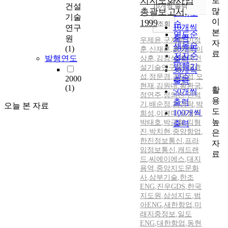
치지도화사업
로
순
건설
10개씩 출력
내림차순
많
총괄보고서,
인기도
기술
이
1999
순
조회
10개씩
연구
본
연도순
출력
원
우제윤
,
구지희
,
이정
자
제목순
(1)
20개씩
훈
,
신재훈
,
홍창희
,
이
료
저자순
발행연도
상훈
,
김강석(한국건
출력
발행기
설기술연구원)
,
우효
30개씩
섭
,
정문경
,
조만섭
관순
,
오
2000
출력
현재
,
김원대
,
황환국
,
(1)
활
50개씩
정연주
,
정의진
,
민덕
용
출력
기
,
배순정
,
김경탁
,
박
오늘 본 자료
도
100개씩
희성
,
이경미
,
성정곤
,
높
박태호
,
박근철
,
김형
출력
진
,
박치현
,
중앙항업
,
은
한진정보통신
,
프라
자
임정보통신
,
캐드랜
료
드
,
씨에이에스
,
대지
용역
,
중앙지도문화
사
,
삼부기술
,
한조
ENG
,
진우GDS
,
한국
지도원
,
삼성지도
,
범
아ENG
,
새한항업
,
미
래지중정보
,
일도
ENG
,
대한항업
,
동현