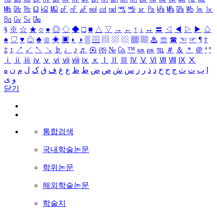
㎒
㎓
㎔
Ω
㏀
㏁
㎊
㎋
㎌
㏖
㏅
㎭
㎮
㎯
㏛
㎩
㎪
㎫
㎬
㏝
㏐
㏓
㏃
㏉
㏜
㏆
§
※
☆
★
○
●
◎
◇
◆
□
■
△
▽
→
←
↑
↓
↔
〓
◁
◀
▷
▶
♤
♠
♡
♥
♧
♣
⊙
◈
▣
◐
◑
▒
▤
▥
▨
▧
▦
▩
♨
☏
☎
☜
☞
¶
†
‡
↕
↗
↙
↖
↘
♭
♩
♪
♬
㉿
㈜
№
㏇
™
㏂
㏘
℡
＃
＆
＊
＠
ª
º
ⅰ
ⅱ
ⅲ
ⅳ
ⅴ
ⅵ
ⅶ
ⅷ
ⅸ
ⅹ
Ⅰ
Ⅱ
Ⅲ
Ⅳ
Ⅴ
Ⅵ
Ⅶ
Ⅷ
Ⅸ
Ⅹ
ا
ب
ت
ث
ج
ح
خ
د
ذ
ر
ز
س
ش
ص
ض
ط
ظ
ع
غ
ف
ق
ک
ل
م
ن
ه
و
ی
닫기
통합검색
국내학술논문
학위논문
해외학술논문
학술지