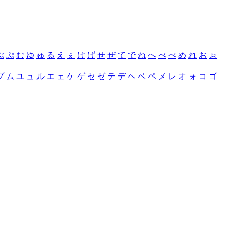
ぶ
ぷ
む
ゆ
ゅ
る
え
ぇ
け
げ
せ
ぜ
て
で
ね
へ
べ
ぺ
め
れ
お
ぉ
プ
ム
ユ
ュ
ル
エ
ェ
ケ
ゲ
セ
ゼ
テ
デ
ヘ
ベ
ペ
メ
レ
オ
ォ
コ
ゴ