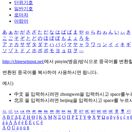
단위기호
일반기호
로마자
아랍어
あ
ぁ
か
が
さ
ざ
た
だ
な
は
ば
ぱ
ま
や
ゃ
ら
わ
ゎ
ん
い
ぃ
き
こ
ご
そ
ぞ
と
ど
の
ほ
ぼ
ぽ
も
よ
ょ
ろ
を
ア
ァ
カ
サ
ザ
タ
ダ
ナ
ハ
バ
パ
マ
ヤ
ャ
ラ
ワ
ヮ
ン
イ
ィ
キ
ギ
ソ
ゾ
ト
ド
ノ
ホ
ボ
ポ
モ
ヨ
ョ
ロ
ヲ
―
http://chineseinput.net/
에서 pinyin(병음)방식으로 중국어를 변환
변환된 중국어를 복사하여 사용하시면 됩니다.
예시)
中文 을 입력하시려면
zhongwen
을 입력하시고 space를
北京 을 입력하시려면
beijing
을 입력하시고 space를 누르
ㅥ
ㅦ
ㅧ
ㅨ
ㅩ
ㅪ
ㅫ
ㅬ
ㅭ
ㅮ
ㅯ
ㅰ
ㅱ
ㅲ
ㅳ
ㅴ
ㅵ
ㅶ
ㅷ
ㅸ
ㅹ
ㅺ
Α
Β
Γ
Δ
Ε
Ζ
Η
Θ
Ι
Κ
Λ
Μ
Ν
Ξ
Ο
Π
Ρ
Σ
Τ
Υ
Φ
Χ
Ψ
Ω
α
β
γ
δ
ε
ζ
η
á
à
Á
À
é
è
É
È
ç
Ç
ê
Ä
Ö
Ü
ä
ö
ü
ß