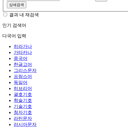
상세검색
결과 내 재검색
인기 검색어
다국어 입력
히라가나
가타카나
중국어
한글고어
그리스문자
프랑스어
독일어
히브리어
괄호기호
학술기호
기술기호
첨자기호
라틴문자
러시아문자