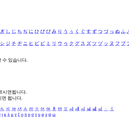
ぎ
し
じ
ち
ぢ
に
ひ
び
ぴ
み
り
う
ぅ
く
ぐ
す
ず
つ
づ
っ
ぬ
ふ
シ
ジ
チ
ヂ
ニ
ヒ
ビ
ピ
ミ
リ
ウ
ゥ
ク
グ
ス
ズ
ツ
ヅ
ッ
ヌ
フ
ブ
할 수 있습니다.
누르시면됩니다.
시면 됩니다.
ㅻ
ㅼ
ㅽ
ㅾ
ㅿ
ㆀ
ㆁ
ㆂ
ㆃ
ㆄ
ㆅ
ㆆ
ㆇ
ㆈ
ㆉ
ㆊ
ㆋ
ㆌ
ㆍ
ㆎ
θ
ι
κ
λ
μ
ν
ξ
ο
π
ρ
σ
τ
υ
φ
χ
ψ
ω