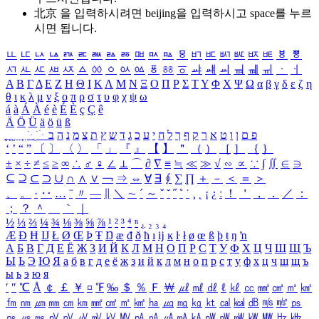
北京 을 입력하시려면
beijing
을 입력하시고 space를 누르
시면 됩니다.
ㅥ
ㅦ
ㅧ
ㅨ
ㅩ
ㅪ
ㅫ
ㅬ
ㅭ
ㅮ
ㅯ
ㅰ
ㅱ
ㅲ
ㅳ
ㅴ
ㅵ
ㅶ
ㅷ
ㅸ
ㅹ
ㅺ
ㅻ
ㅼ
ㅽ
ㅾ
ㅿ
ㆀ
ㆁ
ㆂ
ㆃ
ㆄ
ㆅ
ㆆ
ㆇ
ㆈ
ㆉ
ㆊ
ㆋ
ㆌ
ㆍ
ㆎ
Α
Β
Γ
Δ
Ε
Ζ
Η
Θ
Ι
Κ
Λ
Μ
Ν
Ξ
Ο
Π
Ρ
Σ
Τ
Υ
Φ
Χ
Ψ
Ω
α
β
γ
δ
ε
ζ
η
θ
ι
κ
λ
μ
ν
ξ
ο
π
ρ
σ
τ
υ
φ
χ
ψ
ω
á
à
Á
À
é
è
É
È
ç
Ç
ê
Ä
Ö
Ü
ä
ö
ü
ß
ְ
ֳ
ֲ
ֱ
ָ
ַ
ֵ
ֶ
ִ
ֹ
ּ
ֻ
ׂ
ׁ
ּ
ב
ה
נ
מ
צ
ת
ץ
ש
ד
ג
כ
ע
י
ח
ל
ך
ף
ק
ר
א
ט
ו
ן
ם
פ
‘
’
“
”
〔
〕
〈
〉
「
」
『
』
【
】
＂
（
）
［
］
｛
｝
±
×
÷
≠
≤
≥
∞
∴
♂
♀
∠
⊥
⌒
∂
∇
≡
≒
≪
≫
√
∽
∝
∵
∫
∬
∈
∋
⊆
⊇
⊂
⊃
∪
∩
∧
∨
￢
⇒
⇔
∀
∃
∮
∑
∏
＋
－
＜
＝
＞
、
。
·
‥
…
¨
〃
―
∥
＼
∼
´
～
ˇ
˘
˝
˚
˙
¸
˛
¡
¿
ː
！
＇
，
．
／
：
；
？
＾
＿
｀
｜
½
⅓
⅔
¼
¾
⅛
⅜
⅝
⅞
¹
²
³
⁴
ⁿ
₁
₂
₃
₄
Æ
Ð
Ħ
Ĳ
Ł
Ø
Œ
Þ
Ŧ
Ŋ
æ
đ
ð
ħ
ı
ĳ
ĸ
ŀ
ł
ø
œ
ß
þ
ŧ
ŋ
ŉ
А
Б
В
Г
Д
Е
Ё
Ж
З
И
Й
К
Л
М
Н
О
П
Р
С
Т
У
Ф
Х
Ц
Ч
Ш
Щ
Ъ
Ы
Ь
Э
Ю
Я
а
б
в
г
д
е
ё
ж
з
и
й
к
л
м
н
о
п
р
с
т
у
ф
х
ц
ч
ш
щ
ъ
ы
ь
э
ю
я
′
″
℃
Å
￠
￡
￥
¤
℉
‰
＄
％
Ｆ
￦
㎕
㎖
㎗
ℓ
㎘
㏄
㎣
㎤
㎥
㎦
㎙
㎚
㎛
㎜
㎝
㎞
㎟
㎠
㎡
㎢
㏊
㎍
㎎
㎏
㏏
㎈
㎉
㏈
㎧
㎨
㎰
㎱
㎲
㎳
㎴
㎵
㎶
㎷
㎸
㎹
㎀
㎁
㎂
㎃
㎄
㎺
㎻
㎽
㎾
㎿
㎐
㎑