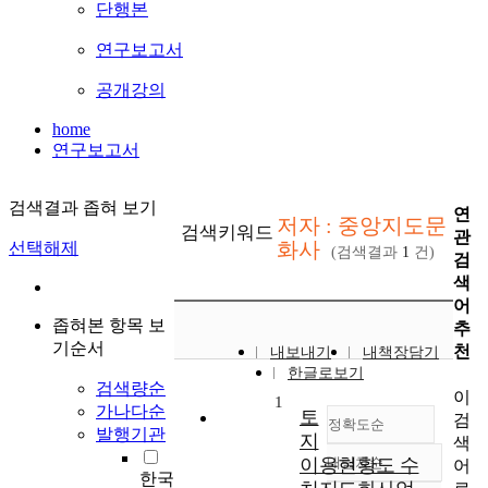
단행본
연구보고서
공개강의
home
연구보고서
검색결과 좁혀 보기
연
저자 : 중앙지도문
검색키워드
관
화사
선택해제
(검색결과
1
건)
검
색
어
좁혀본 항목 보
추
기순서
천
내보내기
내책장담기
한글로보기
검색량순
이
1
가나다순
토
검
정확도순
발행기관
지
색
이용현황도 수
내림차순
어
정확도
한국