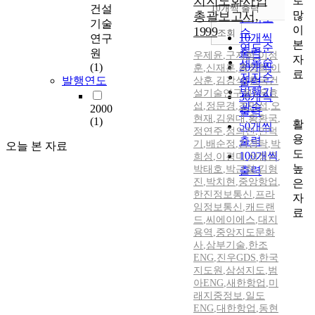
치지도화사업
로
순
건설
10개씩 출력
내림차순
많
총괄보고서,
인기도
기술
이
1999
순
조회
10개씩
연구
본
연도순
출력
원
우제윤
,
구지희
,
이정
자
제목순
(1)
20개씩
훈
,
신재훈
,
홍창희
,
이
료
저자순
발행연도
상훈
,
김강석(한국건
출력
발행기
설기술연구원)
,
우효
30개씩
섭
,
정문경
,
조만섭
관순
,
오
2000
출력
현재
,
김원대
,
황환국
,
(1)
활
50개씩
정연주
,
정의진
,
민덕
용
출력
기
,
배순정
,
김경탁
,
박
오늘 본 자료
도
100개씩
희성
,
이경미
,
성정곤
,
높
박태호
,
박근철
,
김형
출력
진
,
박치현
,
중앙항업
,
은
한진정보통신
,
프라
자
임정보통신
,
캐드랜
료
드
,
씨에이에스
,
대지
용역
,
중앙지도문화
사
,
삼부기술
,
한조
ENG
,
진우GDS
,
한국
지도원
,
삼성지도
,
범
아ENG
,
새한항업
,
미
래지중정보
,
일도
ENG
,
대한항업
,
동현