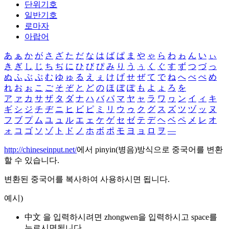
단위기호
일반기호
로마자
아랍어
あ
ぁ
か
が
さ
ざ
た
だ
な
は
ば
ぱ
ま
や
ゃ
ら
わ
ゎ
ん
い
ぃ
き
ぎ
し
じ
ち
ぢ
に
ひ
び
ぴ
み
り
う
ぅ
く
ぐ
す
ず
つ
づ
っ
ぬ
ふ
ぶ
ぷ
む
ゆ
ゅ
る
え
ぇ
け
げ
せ
ぜ
て
で
ね
へ
べ
ぺ
め
れ
お
ぉ
こ
ご
そ
ぞ
と
ど
の
ほ
ぼ
ぽ
も
よ
ょ
ろ
を
ア
ァ
カ
サ
ザ
タ
ダ
ナ
ハ
バ
パ
マ
ヤ
ャ
ラ
ワ
ヮ
ン
イ
ィ
キ
ギ
シ
ジ
チ
ヂ
ニ
ヒ
ビ
ピ
ミ
リ
ウ
ゥ
ク
グ
ス
ズ
ツ
ヅ
ッ
ヌ
フ
ブ
プ
ム
ユ
ュ
ル
エ
ェ
ケ
ゲ
セ
ゼ
テ
デ
ヘ
ベ
ペ
メ
レ
オ
ォ
コ
ゴ
ソ
ゾ
ト
ド
ノ
ホ
ボ
ポ
モ
ヨ
ョ
ロ
ヲ
―
http://chineseinput.net/
에서 pinyin(병음)방식으로 중국어를 변환
할 수 있습니다.
변환된 중국어를 복사하여 사용하시면 됩니다.
예시)
中文 을 입력하시려면
zhongwen
을 입력하시고 space를
누르시면됩니다.