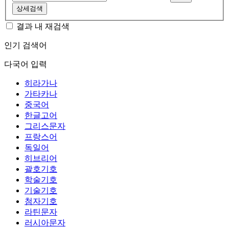
상세검색
결과 내 재검색
인기 검색어
다국어 입력
히라가나
가타카나
중국어
한글고어
그리스문자
프랑스어
독일어
히브리어
괄호기호
학술기호
기술기호
첨자기호
라틴문자
러시아문자