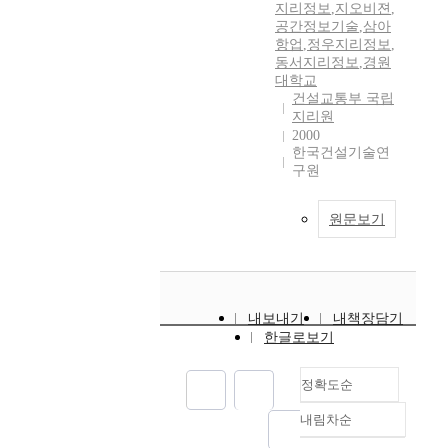
지리정보
,
지오비젼
,
공간정보기술
,
삼아
항업
,
정우지리정보
,
동서지리정보
,
경원
대학교
건설교통부 국립
지리원
2000
한국건설기술연
구원
원문보기
내보내기
내책장담기
한글로보기
정확도순
내림차순
정확도
순