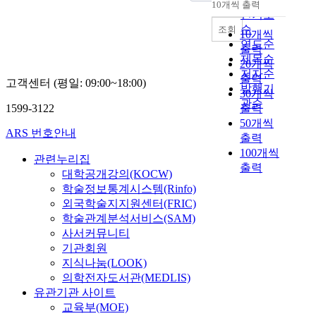
10개씩 출력
내림차순
인기도
순
조회
10개씩
연도순
출력
제목순
20개씩
저자순
출력
고객센터 (평일: 09:00~18:00)
발행기
30개씩
관순
1599-3122
출력
50개씩
ARS 번호안내
출력
100개씩
관련누리집
출력
대학공개강의(KOCW)
학술정보통계시스템(Rinfo)
외국학술지지원센터(FRIC)
학술관계분석서비스(SAM)
사서커뮤니티
기관회원
지식나눔(LOOK)
의학전자도서관(MEDLIS)
유관기관 사이트
교육부(MOE)