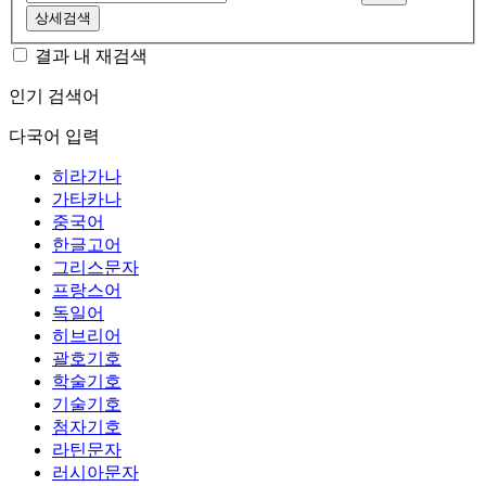
상세검색
결과 내 재검색
인기 검색어
다국어 입력
히라가나
가타카나
중국어
한글고어
그리스문자
프랑스어
독일어
히브리어
괄호기호
학술기호
기술기호
첨자기호
라틴문자
러시아문자