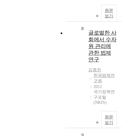
원문
보기
8
글로벌한 사
회에서 수자
원 관리에
관한 법제
연구
김종천
한국법제연
구원
2012
국가정책연
구포털
(NKIS)
원문
보기
9