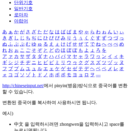
단위기호
일반기호
로마자
아랍어
あ
ぁ
か
が
さ
ざ
た
だ
な
は
ば
ぱ
ま
や
ゃ
ら
わ
ゎ
ん
い
ぃ
き
ぎ
し
じ
ち
ぢ
に
ひ
び
ぴ
み
り
う
ぅ
く
ぐ
す
ず
つ
づ
っ
ぬ
ふ
ぶ
ぷ
む
ゆ
ゅ
る
え
ぇ
け
げ
せ
ぜ
て
で
ね
へ
べ
ぺ
め
れ
お
ぉ
こ
ご
そ
ぞ
と
ど
の
ほ
ぼ
ぽ
も
よ
ょ
ろ
を
ア
ァ
カ
サ
ザ
タ
ダ
ナ
ハ
バ
パ
マ
ヤ
ャ
ラ
ワ
ヮ
ン
イ
ィ
キ
ギ
シ
ジ
チ
ヂ
ニ
ヒ
ビ
ピ
ミ
リ
ウ
ゥ
ク
グ
ス
ズ
ツ
ヅ
ッ
ヌ
フ
ブ
プ
ム
ユ
ュ
ル
エ
ェ
ケ
ゲ
セ
ゼ
テ
デ
ヘ
ベ
ペ
メ
レ
オ
ォ
コ
ゴ
ソ
ゾ
ト
ド
ノ
ホ
ボ
ポ
モ
ヨ
ョ
ロ
ヲ
―
http://chineseinput.net/
에서 pinyin(병음)방식으로 중국어를 변환
할 수 있습니다.
변환된 중국어를 복사하여 사용하시면 됩니다.
예시)
中文 을 입력하시려면
zhongwen
을 입력하시고 space를
누르시면됩니다.