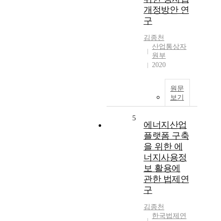
개정방안 연
구
김종천
산업통상자
원부
2020
원문
보기
5
에너지산업
플랫폼 구축
을 위한 에
너지사용정
보 활용에
관한 법제연
구
김종천
한국법제연