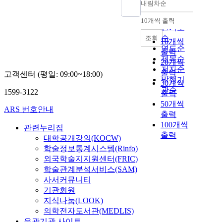
내림차순
정확도
순
10개씩 출력
내림차순
인기도
순
조회
10개씩
연도순
출력
제목순
20개씩
저자순
출력
고객센터 (평일: 09:00~18:00)
발행기
30개씩
관순
1599-3122
출력
50개씩
ARS 번호안내
출력
100개씩
관련누리집
출력
대학공개강의(KOCW)
학술정보통계시스템(Rinfo)
외국학술지지원센터(FRIC)
학술관계분석서비스(SAM)
사서커뮤니티
기관회원
지식나눔(LOOK)
의학전자도서관(MEDLIS)
유관기관 사이트