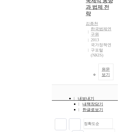
국제적 동향
과 법제 전
략
김종천
한국법제연
구원
2013
국가정책연
구포털
(NKIS)
원문
보기
내보내기
내책장담기
한글로보기
정확도순