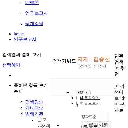
단행본
연구보고서
공개강의
home
연구보고서
검색결과 좁혀 보기
연관
저자 : 김종천
검색키워드
검색
선택해제
(검색결과
13
건)
어 추
천
좁혀본 항목 보기
이 검
순서
색어
내보내기
로 많
내책장담기
검색량순
한글로보기
이 본
1
가나다순
자료
발행기관
정확도순
국
글로벌사회
가정책
내림차순