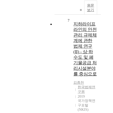
원문
보기
7
지하라이프
라인의 안전
관리 규제체
계에 관한
법제 연구
(II) - 상·하
수도 및 폐
기물공급 처
리시설분야
를 중심으로
김종천
한국법제연
구원
2019
국가정책연
구포털
(NKIS)