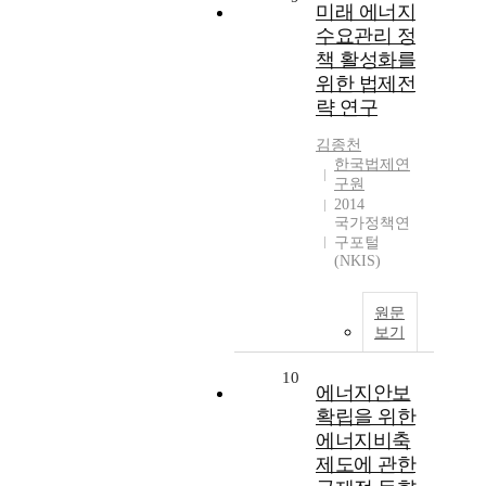
미래 에너지
수요관리 정
책 활성화를
위한 법제전
략 연구
김종천
한국법제연
구원
2014
국가정책연
구포털
(NKIS)
원문
보기
10
에너지안보
확립을 위한
에너지비축
제도에 관한