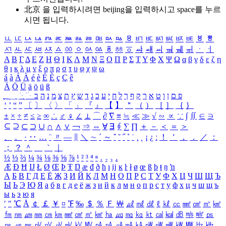
北京 을 입력하시려면
beijing
을 입력하시고 space를 누르
시면 됩니다.
ㅥ
ㅦ
ㅧ
ㅨ
ㅩ
ㅪ
ㅫ
ㅬ
ㅭ
ㅮ
ㅯ
ㅰ
ㅱ
ㅲ
ㅳ
ㅴ
ㅵ
ㅶ
ㅷ
ㅸ
ㅹ
ㅺ
ㅻ
ㅼ
ㅽ
ㅾ
ㅿ
ㆀ
ㆁ
ㆂ
ㆃ
ㆄ
ㆅ
ㆆ
ㆇ
ㆈ
ㆉ
ㆊ
ㆋ
ㆌ
ㆍ
ㆎ
Α
Β
Γ
Δ
Ε
Ζ
Η
Θ
Ι
Κ
Λ
Μ
Ν
Ξ
Ο
Π
Ρ
Σ
Τ
Υ
Φ
Χ
Ψ
Ω
α
β
γ
δ
ε
ζ
η
θ
ι
κ
λ
μ
ν
ξ
ο
π
ρ
σ
τ
υ
φ
χ
ψ
ω
á
à
Á
À
é
è
É
È
ç
Ç
ê
Ä
Ö
Ü
ä
ö
ü
ß
ְ
ֳ
ֲ
ֱ
ָ
ַ
ֵ
ֶ
ִ
ֹ
ּ
ֻ
ׂ
ׁ
ּ
ב
ה
נ
מ
צ
ת
ץ
ש
ד
ג
כ
ע
י
ח
ל
ך
ף
ק
ר
א
ט
ו
ן
ם
פ
‘
’
“
”
〔
〕
〈
〉
「
」
『
』
【
】
＂
（
）
［
］
｛
｝
±
×
÷
≠
≤
≥
∞
∴
♂
♀
∠
⊥
⌒
∂
∇
≡
≒
≪
≫
√
∽
∝
∵
∫
∬
∈
∋
⊆
⊇
⊂
⊃
∪
∩
∧
∨
￢
⇒
⇔
∀
∃
∮
∑
∏
＋
－
＜
＝
＞
、
。
·
‥
…
¨
〃
―
∥
＼
∼
´
～
ˇ
˘
˝
˚
˙
¸
˛
¡
¿
ː
！
＇
，
．
／
：
；
？
＾
＿
｀
｜
½
⅓
⅔
¼
¾
⅛
⅜
⅝
⅞
¹
²
³
⁴
ⁿ
₁
₂
₃
₄
Æ
Ð
Ħ
Ĳ
Ł
Ø
Œ
Þ
Ŧ
Ŋ
æ
đ
ð
ħ
ı
ĳ
ĸ
ŀ
ł
ø
œ
ß
þ
ŧ
ŋ
ŉ
А
Б
В
Г
Д
Е
Ё
Ж
З
И
Й
К
Л
М
Н
О
П
Р
С
Т
У
Ф
Х
Ц
Ч
Ш
Щ
Ъ
Ы
Ь
Э
Ю
Я
а
б
в
г
д
е
ё
ж
з
и
й
к
л
м
н
о
п
р
с
т
у
ф
х
ц
ч
ш
щ
ъ
ы
ь
э
ю
я
′
″
℃
Å
￠
￡
￥
¤
℉
‰
＄
％
Ｆ
￦
㎕
㎖
㎗
ℓ
㎘
㏄
㎣
㎤
㎥
㎦
㎙
㎚
㎛
㎜
㎝
㎞
㎟
㎠
㎡
㎢
㏊
㎍
㎎
㎏
㏏
㎈
㎉
㏈
㎧
㎨
㎰
㎱
㎲
㎳
㎴
㎵
㎶
㎷
㎸
㎹
㎀
㎁
㎂
㎃
㎄
㎺
㎻
㎽
㎾
㎿
㎐
㎑