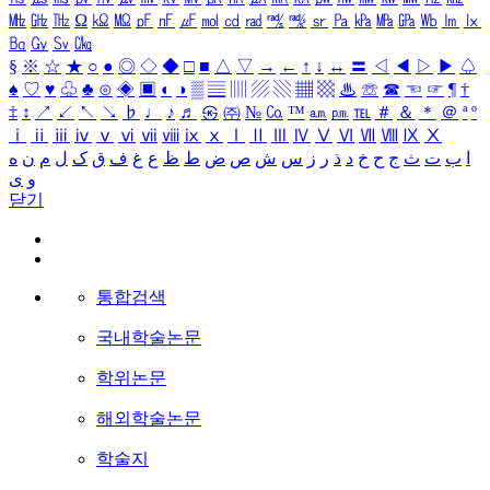
㎒
㎓
㎔
Ω
㏀
㏁
㎊
㎋
㎌
㏖
㏅
㎭
㎮
㎯
㏛
㎩
㎪
㎫
㎬
㏝
㏐
㏓
㏃
㏉
㏜
㏆
§
※
☆
★
○
●
◎
◇
◆
□
■
△
▽
→
←
↑
↓
↔
〓
◁
◀
▷
▶
♤
♠
♡
♥
♧
♣
⊙
◈
▣
◐
◑
▒
▤
▥
▨
▧
▦
▩
♨
☏
☎
☜
☞
¶
†
‡
↕
↗
↙
↖
↘
♭
♩
♪
♬
㉿
㈜
№
㏇
™
㏂
㏘
℡
＃
＆
＊
＠
ª
º
ⅰ
ⅱ
ⅲ
ⅳ
ⅴ
ⅵ
ⅶ
ⅷ
ⅸ
ⅹ
Ⅰ
Ⅱ
Ⅲ
Ⅳ
Ⅴ
Ⅵ
Ⅶ
Ⅷ
Ⅸ
Ⅹ
ا
ب
ت
ث
ج
ح
خ
د
ذ
ر
ز
س
ش
ص
ض
ط
ظ
ع
غ
ف
ق
ک
ل
م
ن
ه
و
ی
닫기
통합검색
국내학술논문
학위논문
해외학술논문
학술지