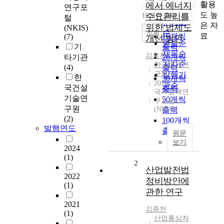
정확도
활용
에서 에너지
연구포
순
도 높
10개씩 출력
수요관리를
털
내림차순
인기도
은 자
위한 법제도
(NKIS)
순
조회
료
10개씩
(7)
개선 방안
연도순
기
출력
제목순
김종천
타기관
20개씩
저자순
한국법제연
(4)
출력
구원
발행기
한
30개씩
2012
관순
국건설
출력
국가정책연
기술연
50개씩
구포털
구원
(NKIS)
출력
(2)
100개씩
발행연도
출력
원문
보기
2024
(1)
2
산업발전법
2022
정비방안에
(1)
관한 연구
2021
김종천
(1)
산업통상자