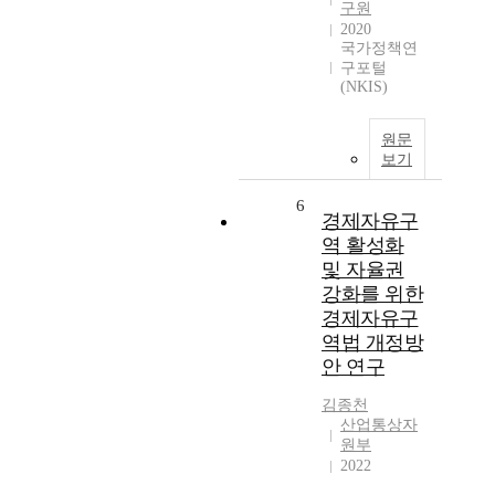
구원
2020
국가정책연
구포털
(NKIS)
원문
보기
6
경제자유구
역 활성화
및 자율권
강화를 위한
경제자유구
역법 개정방
안 연구
김종천
산업통상자
원부
2022