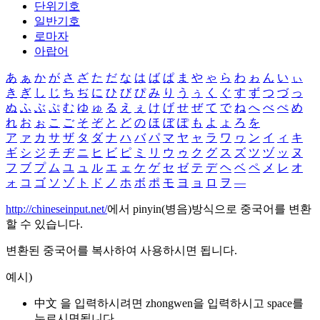
단위기호
일반기호
로마자
아랍어
あ
ぁ
か
が
さ
ざ
た
だ
な
は
ば
ぱ
ま
や
ゃ
ら
わ
ゎ
ん
い
ぃ
き
ぎ
し
じ
ち
ぢ
に
ひ
び
ぴ
み
り
う
ぅ
く
ぐ
す
ず
つ
づ
っ
ぬ
ふ
ぶ
ぷ
む
ゆ
ゅ
る
え
ぇ
け
げ
せ
ぜ
て
で
ね
へ
べ
ぺ
め
れ
お
ぉ
こ
ご
そ
ぞ
と
ど
の
ほ
ぼ
ぽ
も
よ
ょ
ろ
を
ア
ァ
カ
サ
ザ
タ
ダ
ナ
ハ
バ
パ
マ
ヤ
ャ
ラ
ワ
ヮ
ン
イ
ィ
キ
ギ
シ
ジ
チ
ヂ
ニ
ヒ
ビ
ピ
ミ
リ
ウ
ゥ
ク
グ
ス
ズ
ツ
ヅ
ッ
ヌ
フ
ブ
プ
ム
ユ
ュ
ル
エ
ェ
ケ
ゲ
セ
ゼ
テ
デ
ヘ
ベ
ペ
メ
レ
オ
ォ
コ
ゴ
ソ
ゾ
ト
ド
ノ
ホ
ボ
ポ
モ
ヨ
ョ
ロ
ヲ
―
http://chineseinput.net/
에서 pinyin(병음)방식으로 중국어를 변환
할 수 있습니다.
변환된 중국어를 복사하여 사용하시면 됩니다.
예시)
中文 을 입력하시려면
zhongwen
을 입력하시고 space를
누르시면됩니다.