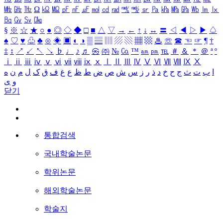
㎒
㎓
㎔
Ω
㏀
㏁
㎊
㎋
㎌
㏖
㏅
㎭
㎮
㎯
㏛
㎩
㎪
㎫
㎬
㏝
㏐
㏓
㏃
㏉
㏜
㏆
§
※
☆
★
○
●
◎
◇
◆
□
■
△
▽
→
←
↑
↓
↔
〓
◁
◀
▷
▶
♤
♠
♡
♥
♧
♣
⊙
◈
▣
◐
◑
▒
▤
▥
▨
▧
▦
▩
♨
☏
☎
☜
☞
¶
†
‡
↕
↗
↙
↖
↘
♭
♩
♪
♬
㉿
㈜
№
㏇
™
㏂
㏘
℡
＃
＆
＊
＠
ª
º
ⅰ
ⅱ
ⅲ
ⅳ
ⅴ
ⅵ
ⅶ
ⅷ
ⅸ
ⅹ
Ⅰ
Ⅱ
Ⅲ
Ⅳ
Ⅴ
Ⅵ
Ⅶ
Ⅷ
Ⅸ
Ⅹ
ا
ب
ت
ث
ج
ح
خ
د
ذ
ر
ز
س
ش
ص
ض
ط
ظ
ع
غ
ف
ق
ک
ل
م
ن
ه
و
ی
닫기
통합검색
국내학술논문
학위논문
해외학술논문
학술지