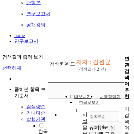
단행본
연구보고서
공개강의
home
연구보고서
검색결과 좁혀 보기
연
저자 : 김원균
검색키워드
관
선택해제
(검색결과
2
건)
검
색
어
좁혀본 항목 보
추
기순서
천
내보내기
내책장담기
한글로보기
검색량순
이
1
가나다순
시
검
정확도순
발행기관
설
색
물 유지관리정
내림차순
어
정확도
한국