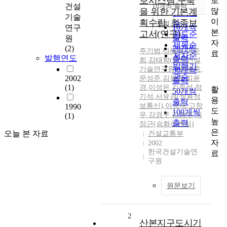
보시스템 구축
로
순
건설
10개씩 출력
내림차순
많
을 위한 기본계
인기도
기술
이
획수립, 최종보
순
조회
10개씩
연구
본
고서(연구)
연도순
출력
원
자
제목순
(2)
20개씩
주기범
,
나혜숙
,
이준
료
저자순
발행연도
출력
희
,
김태학(한국건설
발행기
기술연구원)
30개씩
,
윤택중
,
관순
2002
문성준
,
김원균
,
김윤
출력
(1)
경
,
이성은
,
김주석
,
정
활
50개씩
기석
,
서유경(쌍용정
용
출력
보통신)
,
이승재
,
고창
1990
도
100개씩
우
,
강경구
,
김종우
,
지
(1)
높
출력
장근(승화이엔씨)
은
오늘 본 자료
건설교통부
자
2002
한국건설기술연
료
구원
원문보기
2
산본지구도시기