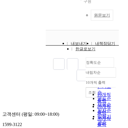
구원
원문보기
내보내기
내책장담기
한글로보기
정확도순
내림차순
정확도
순
10개씩 출력
내림차순
인기도
순
조회
10개씩
연도순
출력
제목순
20개씩
저자순
출력
고객센터 (평일: 09:00~18:00)
발행기
30개씩
관순
1599-3122
출력