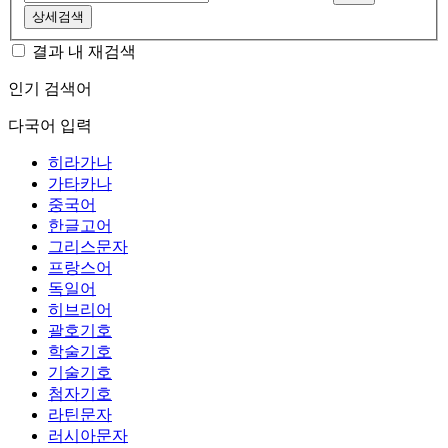
상세검색
결과 내 재검색
인기 검색어
다국어 입력
히라가나
가타카나
중국어
한글고어
그리스문자
프랑스어
독일어
히브리어
괄호기호
학술기호
기술기호
첨자기호
라틴문자
러시아문자