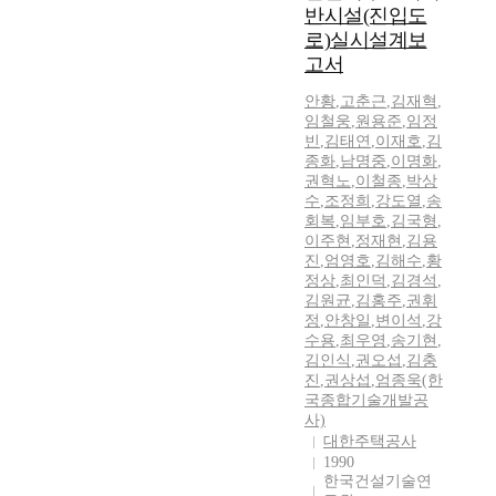
반시설(진입도
로)실시설계보
고서
안황
,
고춘근
,
김재혁
,
임철웅
,
원용준
,
임정
빈
,
김태연
,
이재호
,
김
종화
,
남명중
,
이명화
,
권혁노
,
이철종
,
박상
수
,
조정희
,
강도열
,
송
회복
,
임부호
,
김국형
,
이주현
,
정재현
,
김용
진
,
엄영호
,
김해수
,
황
정상
,
최인덕
,
김경석
,
김원균
,
김홍주
,
권휘
정
,
안창일
,
변이석
,
강
수용
,
최우영
,
송기현
,
김인식
,
권오섭
,
김충
진
,
권상섭
,
엄종욱(한
국종합기술개발공
사)
대한주택공사
1990
한국건설기술연