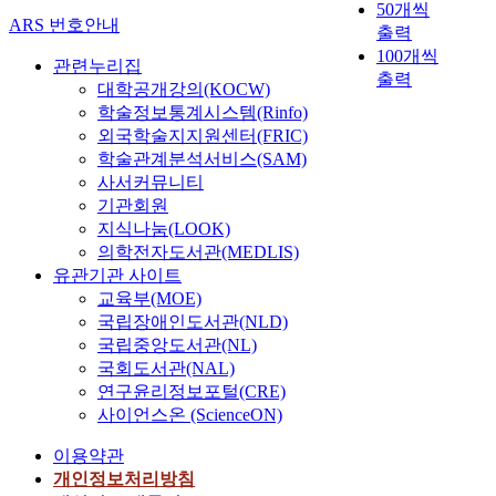
50개씩
ARS 번호안내
출력
100개씩
관련누리집
출력
대학공개강의(KOCW)
학술정보통계시스템(Rinfo)
외국학술지지원센터(FRIC)
학술관계분석서비스(SAM)
사서커뮤니티
기관회원
지식나눔(LOOK)
의학전자도서관(MEDLIS)
유관기관 사이트
교육부(MOE)
국립장애인도서관(NLD)
국립중앙도서관(NL)
국회도서관(NAL)
연구윤리정보포털(CRE)
사이언스온 (ScienceON)
이용약관
개인정보처리방침