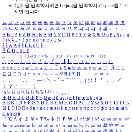
北京 을 입력하시려면
beijing
을 입력하시고 space를 누르
시면 됩니다.
ㅥ
ㅦ
ㅧ
ㅨ
ㅩ
ㅪ
ㅫ
ㅬ
ㅭ
ㅮ
ㅯ
ㅰ
ㅱ
ㅲ
ㅳ
ㅴ
ㅵ
ㅶ
ㅷ
ㅸ
ㅹ
ㅺ
ㅻ
ㅼ
ㅽ
ㅾ
ㅿ
ㆀ
ㆁ
ㆂ
ㆃ
ㆄ
ㆅ
ㆆ
ㆇ
ㆈ
ㆉ
ㆊ
ㆋ
ㆌ
ㆍ
ㆎ
Α
Β
Γ
Δ
Ε
Ζ
Η
Θ
Ι
Κ
Λ
Μ
Ν
Ξ
Ο
Π
Ρ
Σ
Τ
Υ
Φ
Χ
Ψ
Ω
α
β
γ
δ
ε
ζ
η
θ
ι
κ
λ
μ
ν
ξ
ο
π
ρ
σ
τ
υ
φ
χ
ψ
ω
á
à
Á
À
é
è
É
È
ç
Ç
ê
Ä
Ö
Ü
ä
ö
ü
ß
ְ
ֳ
ֲ
ֱ
ָ
ַ
ֵ
ֶ
ִ
ֹ
ּ
ֻ
ׂ
ׁ
ּ
ב
ה
נ
מ
צ
ת
ץ
ש
ד
ג
כ
ע
י
ח
ל
ך
ף
ק
ר
א
ט
ו
ן
ם
פ
‘
’
“
”
〔
〕
〈
〉
「
」
『
』
【
】
＂
（
）
［
］
｛
｝
±
×
÷
≠
≤
≥
∞
∴
♂
♀
∠
⊥
⌒
∂
∇
≡
≒
≪
≫
√
∽
∝
∵
∫
∬
∈
∋
⊆
⊇
⊂
⊃
∪
∩
∧
∨
￢
⇒
⇔
∀
∃
∮
∑
∏
＋
－
＜
＝
＞
、
。
·
‥
…
¨
〃
―
∥
＼
∼
´
～
ˇ
˘
˝
˚
˙
¸
˛
¡
¿
ː
！
＇
，
．
／
：
；
？
＾
＿
｀
｜
½
⅓
⅔
¼
¾
⅛
⅜
⅝
⅞
¹
²
³
⁴
ⁿ
₁
₂
₃
₄
Æ
Ð
Ħ
Ĳ
Ł
Ø
Œ
Þ
Ŧ
Ŋ
æ
đ
ð
ħ
ı
ĳ
ĸ
ŀ
ł
ø
œ
ß
þ
ŧ
ŋ
ŉ
А
Б
В
Г
Д
Е
Ё
Ж
З
И
Й
К
Л
М
Н
О
П
Р
С
Т
У
Ф
Х
Ц
Ч
Ш
Щ
Ъ
Ы
Ь
Э
Ю
Я
а
б
в
г
д
е
ё
ж
з
и
й
к
л
м
н
о
п
р
с
т
у
ф
х
ц
ч
ш
щ
ъ
ы
ь
э
ю
я
′
″
℃
Å
￠
￡
￥
¤
℉
‰
＄
％
Ｆ
￦
㎕
㎖
㎗
ℓ
㎘
㏄
㎣
㎤
㎥
㎦
㎙
㎚
㎛
㎜
㎝
㎞
㎟
㎠
㎡
㎢
㏊
㎍
㎎
㎏
㏏
㎈
㎉
㏈
㎧
㎨
㎰
㎱
㎲
㎳
㎴
㎵
㎶
㎷
㎸
㎹
㎀
㎁
㎂
㎃
㎄
㎺
㎻
㎽
㎾
㎿
㎐
㎑