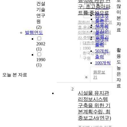
형식에 관한 연
로
순
건설
10개씩 출력
내림차순
많
구: 초고층아파
인기도
기술
이
트를 중심으로
순
조회
10개씩
연구
본
연도순
출력
원
정하선
,
현창국
,
윤영
자
제목순
(2)
20개씩
호
,
윤광섭
,
고창우
,
료
저자순
발행연도
이영진(대한주택공
출력
발행기
사
,
주택연구소)
30개씩
관순
대한주택공사
2002
출력
1990
(1)
활
50개씩
한국건설기술연
용
출력
구원
1990
도
100개씩
(1)
높
출력
원문보
은
오늘 본 자료
기
자
료
2
시설물 유지관
리정보시스템
구축을 위한 기
본계획수립, 최
종보고서(연구)