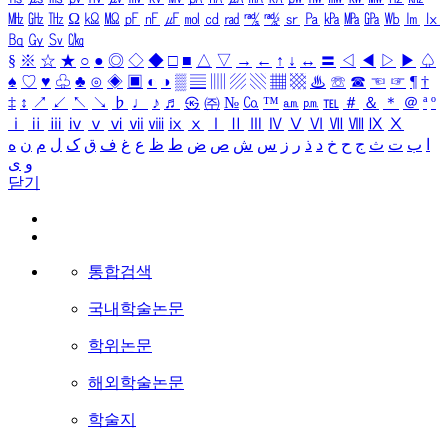
㎒
㎓
㎔
Ω
㏀
㏁
㎊
㎋
㎌
㏖
㏅
㎭
㎮
㎯
㏛
㎩
㎪
㎫
㎬
㏝
㏐
㏓
㏃
㏉
㏜
㏆
§
※
☆
★
○
●
◎
◇
◆
□
■
△
▽
→
←
↑
↓
↔
〓
◁
◀
▷
▶
♤
♠
♡
♥
♧
♣
⊙
◈
▣
◐
◑
▒
▤
▥
▨
▧
▦
▩
♨
☏
☎
☜
☞
¶
†
‡
↕
↗
↙
↖
↘
♭
♩
♪
♬
㉿
㈜
№
㏇
™
㏂
㏘
℡
＃
＆
＊
＠
ª
º
ⅰ
ⅱ
ⅲ
ⅳ
ⅴ
ⅵ
ⅶ
ⅷ
ⅸ
ⅹ
Ⅰ
Ⅱ
Ⅲ
Ⅳ
Ⅴ
Ⅵ
Ⅶ
Ⅷ
Ⅸ
Ⅹ
ا
ب
ت
ث
ج
ح
خ
د
ذ
ر
ز
س
ش
ص
ض
ط
ظ
ع
غ
ف
ق
ک
ل
م
ن
ه
و
ی
닫기
통합검색
국내학술논문
학위논문
해외학술논문
학술지