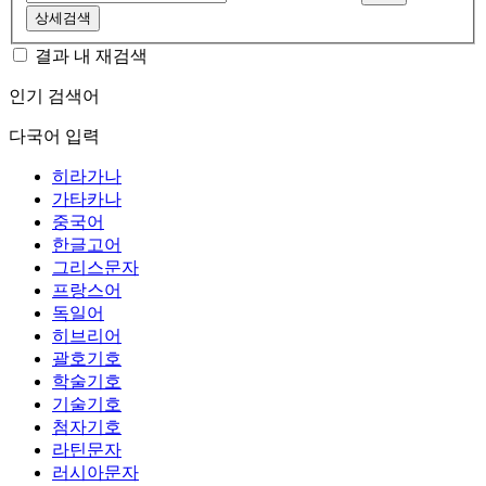
상세검색
결과 내 재검색
인기 검색어
다국어 입력
히라가나
가타카나
중국어
한글고어
그리스문자
프랑스어
독일어
히브리어
괄호기호
학술기호
기술기호
첨자기호
라틴문자
러시아문자