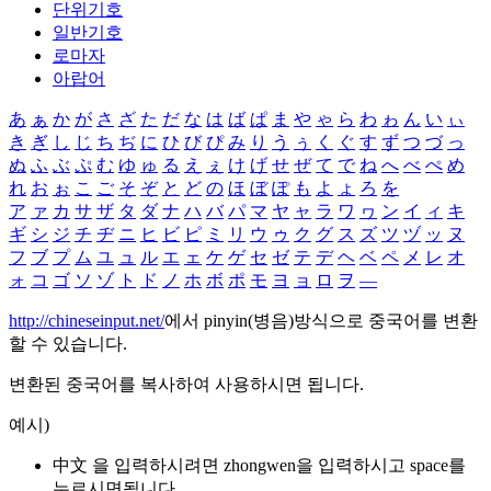
단위기호
일반기호
로마자
아랍어
あ
ぁ
か
が
さ
ざ
た
だ
な
は
ば
ぱ
ま
や
ゃ
ら
わ
ゎ
ん
い
ぃ
き
ぎ
し
じ
ち
ぢ
に
ひ
び
ぴ
み
り
う
ぅ
く
ぐ
す
ず
つ
づ
っ
ぬ
ふ
ぶ
ぷ
む
ゆ
ゅ
る
え
ぇ
け
げ
せ
ぜ
て
で
ね
へ
べ
ぺ
め
れ
お
ぉ
こ
ご
そ
ぞ
と
ど
の
ほ
ぼ
ぽ
も
よ
ょ
ろ
を
ア
ァ
カ
サ
ザ
タ
ダ
ナ
ハ
バ
パ
マ
ヤ
ャ
ラ
ワ
ヮ
ン
イ
ィ
キ
ギ
シ
ジ
チ
ヂ
ニ
ヒ
ビ
ピ
ミ
リ
ウ
ゥ
ク
グ
ス
ズ
ツ
ヅ
ッ
ヌ
フ
ブ
プ
ム
ユ
ュ
ル
エ
ェ
ケ
ゲ
セ
ゼ
テ
デ
ヘ
ベ
ペ
メ
レ
オ
ォ
コ
ゴ
ソ
ゾ
ト
ド
ノ
ホ
ボ
ポ
モ
ヨ
ョ
ロ
ヲ
―
http://chineseinput.net/
에서 pinyin(병음)방식으로 중국어를 변환
할 수 있습니다.
변환된 중국어를 복사하여 사용하시면 됩니다.
예시)
中文 을 입력하시려면
zhongwen
을 입력하시고 space를
누르시면됩니다.