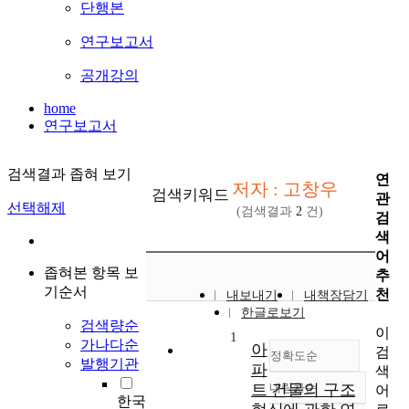
단행본
연구보고서
공개강의
home
연구보고서
검색결과 좁혀 보기
연
저자 : 고창우
검색키워드
관
선택해제
(검색결과
2
건)
검
색
어
좁혀본 항목 보
추
기순서
천
내보내기
내책장담기
한글로보기
검색량순
이
1
가나다순
아
검
정확도순
발행기관
파
색
트 건물의 구조
내림차순
어
정확도
한국