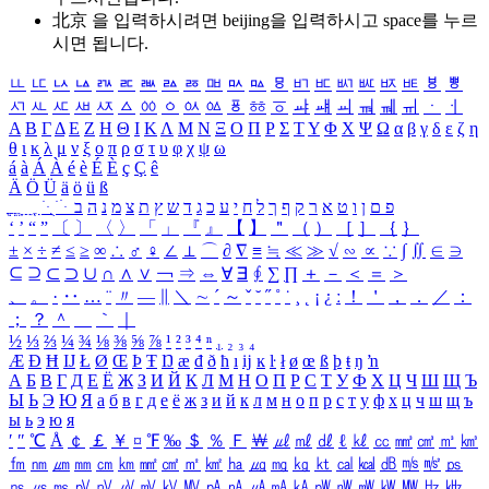
北京 을 입력하시려면
beijing
을 입력하시고 space를 누르
시면 됩니다.
ㅥ
ㅦ
ㅧ
ㅨ
ㅩ
ㅪ
ㅫ
ㅬ
ㅭ
ㅮ
ㅯ
ㅰ
ㅱ
ㅲ
ㅳ
ㅴ
ㅵ
ㅶ
ㅷ
ㅸ
ㅹ
ㅺ
ㅻ
ㅼ
ㅽ
ㅾ
ㅿ
ㆀ
ㆁ
ㆂ
ㆃ
ㆄ
ㆅ
ㆆ
ㆇ
ㆈ
ㆉ
ㆊ
ㆋ
ㆌ
ㆍ
ㆎ
Α
Β
Γ
Δ
Ε
Ζ
Η
Θ
Ι
Κ
Λ
Μ
Ν
Ξ
Ο
Π
Ρ
Σ
Τ
Υ
Φ
Χ
Ψ
Ω
α
β
γ
δ
ε
ζ
η
θ
ι
κ
λ
μ
ν
ξ
ο
π
ρ
σ
τ
υ
φ
χ
ψ
ω
á
à
Á
À
é
è
É
È
ç
Ç
ê
Ä
Ö
Ü
ä
ö
ü
ß
ְ
ֳ
ֲ
ֱ
ָ
ַ
ֵ
ֶ
ִ
ֹ
ּ
ֻ
ׂ
ׁ
ּ
ב
ה
נ
מ
צ
ת
ץ
ש
ד
ג
כ
ע
י
ח
ל
ך
ף
ק
ר
א
ט
ו
ן
ם
פ
‘
’
“
”
〔
〕
〈
〉
「
」
『
』
【
】
＂
（
）
［
］
｛
｝
±
×
÷
≠
≤
≥
∞
∴
♂
♀
∠
⊥
⌒
∂
∇
≡
≒
≪
≫
√
∽
∝
∵
∫
∬
∈
∋
⊆
⊇
⊂
⊃
∪
∩
∧
∨
￢
⇒
⇔
∀
∃
∮
∑
∏
＋
－
＜
＝
＞
、
。
·
‥
…
¨
〃
―
∥
＼
∼
´
～
ˇ
˘
˝
˚
˙
¸
˛
¡
¿
ː
！
＇
，
．
／
：
；
？
＾
＿
｀
｜
½
⅓
⅔
¼
¾
⅛
⅜
⅝
⅞
¹
²
³
⁴
ⁿ
₁
₂
₃
₄
Æ
Ð
Ħ
Ĳ
Ł
Ø
Œ
Þ
Ŧ
Ŋ
æ
đ
ð
ħ
ı
ĳ
ĸ
ŀ
ł
ø
œ
ß
þ
ŧ
ŋ
ŉ
А
Б
В
Г
Д
Е
Ё
Ж
З
И
Й
К
Л
М
Н
О
П
Р
С
Т
У
Ф
Х
Ц
Ч
Ш
Щ
Ъ
Ы
Ь
Э
Ю
Я
а
б
в
г
д
е
ё
ж
з
и
й
к
л
м
н
о
п
р
с
т
у
ф
х
ц
ч
ш
щ
ъ
ы
ь
э
ю
я
′
″
℃
Å
￠
￡
￥
¤
℉
‰
＄
％
Ｆ
￦
㎕
㎖
㎗
ℓ
㎘
㏄
㎣
㎤
㎥
㎦
㎙
㎚
㎛
㎜
㎝
㎞
㎟
㎠
㎡
㎢
㏊
㎍
㎎
㎏
㏏
㎈
㎉
㏈
㎧
㎨
㎰
㎱
㎲
㎳
㎴
㎵
㎶
㎷
㎸
㎹
㎀
㎁
㎂
㎃
㎄
㎺
㎻
㎽
㎾
㎿
㎐
㎑