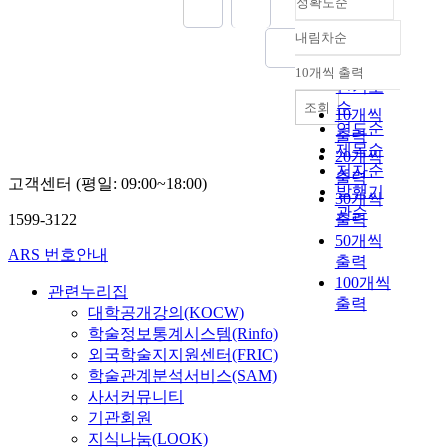
정확도순
내림차순
정확도
순
10개씩 출력
내림차순
인기도
순
조회
10개씩
연도순
출력
제목순
20개씩
저자순
출력
고객센터 (평일: 09:00~18:00)
발행기
30개씩
관순
1599-3122
출력
50개씩
ARS 번호안내
출력
100개씩
관련누리집
출력
대학공개강의(KOCW)
학술정보통계시스템(Rinfo)
외국학술지지원센터(FRIC)
학술관계분석서비스(SAM)
사서커뮤니티
기관회원
지식나눔(LOOK)