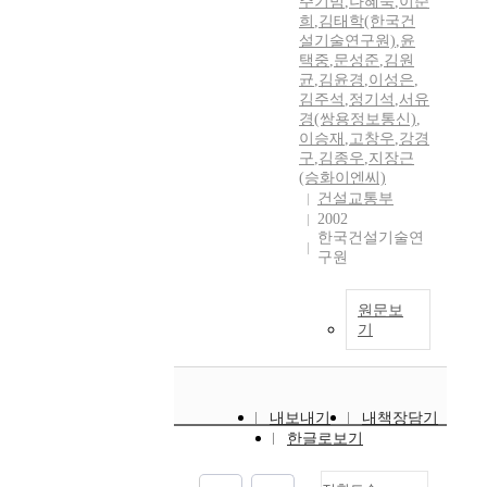
주기범
,
나혜숙
,
이준
희
,
김태학(한국건
설기술연구원)
,
윤
택중
,
문성준
,
김원
균
,
김윤경
,
이성은
,
김주석
,
정기석
,
서유
경(쌍용정보통신)
,
이승재
,
고창우
,
강경
구
,
김종우
,
지장근
(승화이엔씨)
건설교통부
2002
한국건설기술연
구원
원문보
기
내보내기
내책장담기
한글로보기