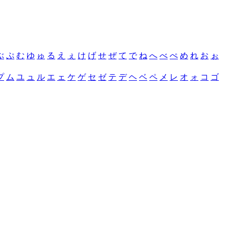
ぶ
ぷ
む
ゆ
ゅ
る
え
ぇ
け
げ
せ
ぜ
て
で
ね
へ
べ
ぺ
め
れ
お
ぉ
プ
ム
ユ
ュ
ル
エ
ェ
ケ
ゲ
セ
ゼ
テ
デ
ヘ
ベ
ペ
メ
レ
オ
ォ
コ
ゴ