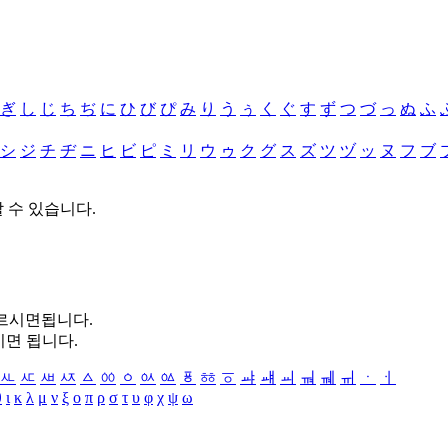
ぎ
し
じ
ち
ぢ
に
ひ
び
ぴ
み
り
う
ぅ
く
ぐ
す
ず
つ
づ
っ
ぬ
ふ
シ
ジ
チ
ヂ
ニ
ヒ
ビ
ピ
ミ
リ
ウ
ゥ
ク
グ
ス
ズ
ツ
ヅ
ッ
ヌ
フ
ブ
할 수 있습니다.
누르시면됩니다.
시면 됩니다.
ㅻ
ㅼ
ㅽ
ㅾ
ㅿ
ㆀ
ㆁ
ㆂ
ㆃ
ㆄ
ㆅ
ㆆ
ㆇ
ㆈ
ㆉ
ㆊ
ㆋ
ㆌ
ㆍ
ㆎ
θ
ι
κ
λ
μ
ν
ξ
ο
π
ρ
σ
τ
υ
φ
χ
ψ
ω