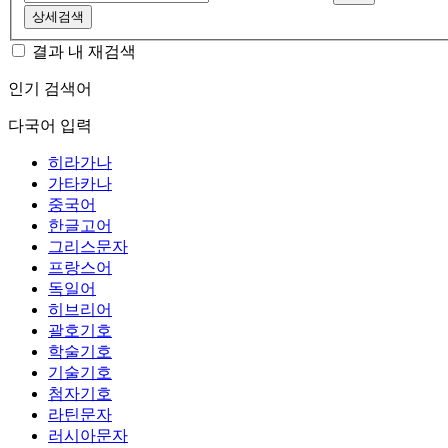
상세검색
결과 내 재검색
인기 검색어
다국어 입력
히라가나
가타카나
중국어
한글고어
그리스문자
프랑스어
독일어
히브리어
괄호기호
학술기호
기술기호
첨자기호
라틴문자
러시아문자