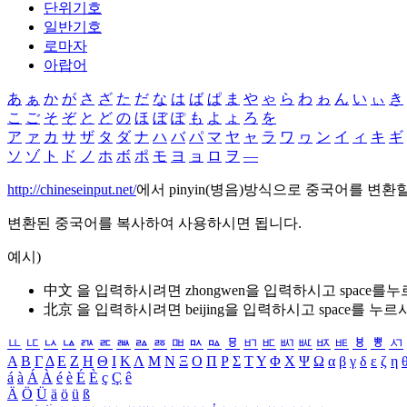
단위기호
일반기호
로마자
아랍어
あ
ぁ
か
が
さ
ざ
た
だ
な
は
ば
ぱ
ま
や
ゃ
ら
わ
ゎ
ん
い
ぃ
き
こ
ご
そ
ぞ
と
ど
の
ほ
ぼ
ぽ
も
よ
ょ
ろ
を
ア
ァ
カ
サ
ザ
タ
ダ
ナ
ハ
バ
パ
マ
ヤ
ャ
ラ
ワ
ヮ
ン
イ
ィ
キ
ギ
ソ
ゾ
ト
ド
ノ
ホ
ボ
ポ
モ
ヨ
ョ
ロ
ヲ
―
http://chineseinput.net/
에서 pinyin(병음)방식으로 중국어를 변환
변환된 중국어를 복사하여 사용하시면 됩니다.
예시)
中文 을 입력하시려면
zhongwen
을 입력하시고 space를
北京 을 입력하시려면
beijing
을 입력하시고 space를 누르
ㅥ
ㅦ
ㅧ
ㅨ
ㅩ
ㅪ
ㅫ
ㅬ
ㅭ
ㅮ
ㅯ
ㅰ
ㅱ
ㅲ
ㅳ
ㅴ
ㅵ
ㅶ
ㅷ
ㅸ
ㅹ
ㅺ
Α
Β
Γ
Δ
Ε
Ζ
Η
Θ
Ι
Κ
Λ
Μ
Ν
Ξ
Ο
Π
Ρ
Σ
Τ
Υ
Φ
Χ
Ψ
Ω
α
β
γ
δ
ε
ζ
η
á
à
Á
À
é
è
É
È
ç
Ç
ê
Ä
Ö
Ü
ä
ö
ü
ß