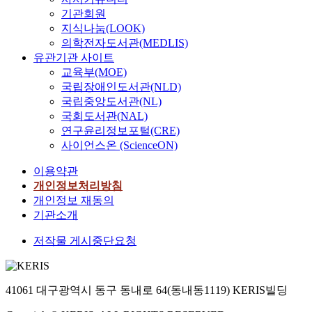
기관회원
지식나눔(LOOK)
의학전자도서관(MEDLIS)
유관기관 사이트
교육부(MOE)
국립장애인도서관(NLD)
국립중앙도서관(NL)
국회도서관(NAL)
연구윤리정보포털(CRE)
사이언스온 (ScienceON)
이용약관
개인정보처리방침
개인정보 재동의
기관소개
저작물 게시중단요청
41061 대구광역시 동구 동내로 64(동내동1119) KERIS빌딩