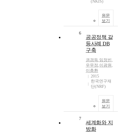
(NKIS)
원문
보기
6
공공정책 갈
등사례 DB
구축
권경득
,
임정빈
,
우무정
,
이광원
,
이충환
2015
한국연구재
단(NRF)
원문
보기
7
세계화와 지
방화