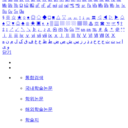
㎒
㎓
㎔
Ω
㏀
㏁
㎊
㎋
㎌
㏖
㏅
㎭
㎮
㎯
㏛
㎩
㎪
㎫
㎬
㏝
㏐
㏓
㏃
㏉
㏜
㏆
§
※
☆
★
○
●
◎
◇
◆
□
■
△
▽
→
←
↑
↓
↔
〓
◁
◀
▷
▶
♤
♠
♡
♥
♧
♣
⊙
◈
▣
◐
◑
▒
▤
▥
▨
▧
▦
▩
♨
☏
☎
☜
☞
¶
†
‡
↕
↗
↙
↖
↘
♭
♩
♪
♬
㉿
㈜
№
㏇
™
㏂
㏘
℡
＃
＆
＊
＠
ª
º
ⅰ
ⅱ
ⅲ
ⅳ
ⅴ
ⅵ
ⅶ
ⅷ
ⅸ
ⅹ
Ⅰ
Ⅱ
Ⅲ
Ⅳ
Ⅴ
Ⅵ
Ⅶ
Ⅷ
Ⅸ
Ⅹ
ا
ب
ت
ث
ج
ح
خ
د
ذ
ر
ز
س
ش
ص
ض
ط
ظ
ع
غ
ف
ق
ک
ل
م
ن
ه
و
ی
닫기
통합검색
국내학술논문
학위논문
해외학술논문
학술지