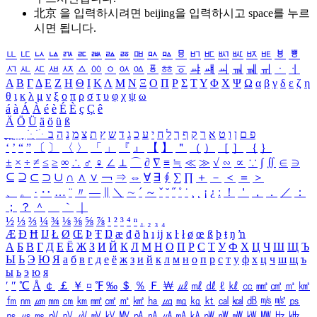
北京 을 입력하시려면
beijing
을 입력하시고 space를 누르
시면 됩니다.
ㅥ
ㅦ
ㅧ
ㅨ
ㅩ
ㅪ
ㅫ
ㅬ
ㅭ
ㅮ
ㅯ
ㅰ
ㅱ
ㅲ
ㅳ
ㅴ
ㅵ
ㅶ
ㅷ
ㅸ
ㅹ
ㅺ
ㅻ
ㅼ
ㅽ
ㅾ
ㅿ
ㆀ
ㆁ
ㆂ
ㆃ
ㆄ
ㆅ
ㆆ
ㆇ
ㆈ
ㆉ
ㆊ
ㆋ
ㆌ
ㆍ
ㆎ
Α
Β
Γ
Δ
Ε
Ζ
Η
Θ
Ι
Κ
Λ
Μ
Ν
Ξ
Ο
Π
Ρ
Σ
Τ
Υ
Φ
Χ
Ψ
Ω
α
β
γ
δ
ε
ζ
η
θ
ι
κ
λ
μ
ν
ξ
ο
π
ρ
σ
τ
υ
φ
χ
ψ
ω
á
à
Á
À
é
è
É
È
ç
Ç
ê
Ä
Ö
Ü
ä
ö
ü
ß
ְ
ֳ
ֲ
ֱ
ָ
ַ
ֵ
ֶ
ִ
ֹ
ּ
ֻ
ׂ
ׁ
ּ
ב
ה
נ
מ
צ
ת
ץ
ש
ד
ג
כ
ע
י
ח
ל
ך
ף
ק
ר
א
ט
ו
ן
ם
פ
‘
’
“
”
〔
〕
〈
〉
「
」
『
』
【
】
＂
（
）
［
］
｛
｝
±
×
÷
≠
≤
≥
∞
∴
♂
♀
∠
⊥
⌒
∂
∇
≡
≒
≪
≫
√
∽
∝
∵
∫
∬
∈
∋
⊆
⊇
⊂
⊃
∪
∩
∧
∨
￢
⇒
⇔
∀
∃
∮
∑
∏
＋
－
＜
＝
＞
、
。
·
‥
…
¨
〃
―
∥
＼
∼
´
～
ˇ
˘
˝
˚
˙
¸
˛
¡
¿
ː
！
＇
，
．
／
：
；
？
＾
＿
｀
｜
½
⅓
⅔
¼
¾
⅛
⅜
⅝
⅞
¹
²
³
⁴
ⁿ
₁
₂
₃
₄
Æ
Ð
Ħ
Ĳ
Ł
Ø
Œ
Þ
Ŧ
Ŋ
æ
đ
ð
ħ
ı
ĳ
ĸ
ŀ
ł
ø
œ
ß
þ
ŧ
ŋ
ŉ
А
Б
В
Г
Д
Е
Ё
Ж
З
И
Й
К
Л
М
Н
О
П
Р
С
Т
У
Ф
Х
Ц
Ч
Ш
Щ
Ъ
Ы
Ь
Э
Ю
Я
а
б
в
г
д
е
ё
ж
з
и
й
к
л
м
н
о
п
р
с
т
у
ф
х
ц
ч
ш
щ
ъ
ы
ь
э
ю
я
′
″
℃
Å
￠
￡
￥
¤
℉
‰
＄
％
Ｆ
￦
㎕
㎖
㎗
ℓ
㎘
㏄
㎣
㎤
㎥
㎦
㎙
㎚
㎛
㎜
㎝
㎞
㎟
㎠
㎡
㎢
㏊
㎍
㎎
㎏
㏏
㎈
㎉
㏈
㎧
㎨
㎰
㎱
㎲
㎳
㎴
㎵
㎶
㎷
㎸
㎹
㎀
㎁
㎂
㎃
㎄
㎺
㎻
㎽
㎾
㎿
㎐
㎑