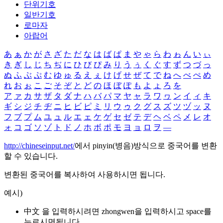
단위기호
일반기호
로마자
아랍어
あ
ぁ
か
が
さ
ざ
た
だ
な
は
ば
ぱ
ま
や
ゃ
ら
わ
ゎ
ん
い
ぃ
き
ぎ
し
じ
ち
ぢ
に
ひ
び
ぴ
み
り
う
ぅ
く
ぐ
す
ず
つ
づ
っ
ぬ
ふ
ぶ
ぷ
む
ゆ
ゅ
る
え
ぇ
け
げ
せ
ぜ
て
で
ね
へ
べ
ぺ
め
れ
お
ぉ
こ
ご
そ
ぞ
と
ど
の
ほ
ぼ
ぽ
も
よ
ょ
ろ
を
ア
ァ
カ
サ
ザ
タ
ダ
ナ
ハ
バ
パ
マ
ヤ
ャ
ラ
ワ
ヮ
ン
イ
ィ
キ
ギ
シ
ジ
チ
ヂ
ニ
ヒ
ビ
ピ
ミ
リ
ウ
ゥ
ク
グ
ス
ズ
ツ
ヅ
ッ
ヌ
フ
ブ
プ
ム
ユ
ュ
ル
エ
ェ
ケ
ゲ
セ
ゼ
テ
デ
ヘ
ベ
ペ
メ
レ
オ
ォ
コ
ゴ
ソ
ゾ
ト
ド
ノ
ホ
ボ
ポ
モ
ヨ
ョ
ロ
ヲ
―
http://chineseinput.net/
에서 pinyin(병음)방식으로 중국어를 변환
할 수 있습니다.
변환된 중국어를 복사하여 사용하시면 됩니다.
예시)
中文 을 입력하시려면
zhongwen
을 입력하시고 space를
누르시면됩니다.