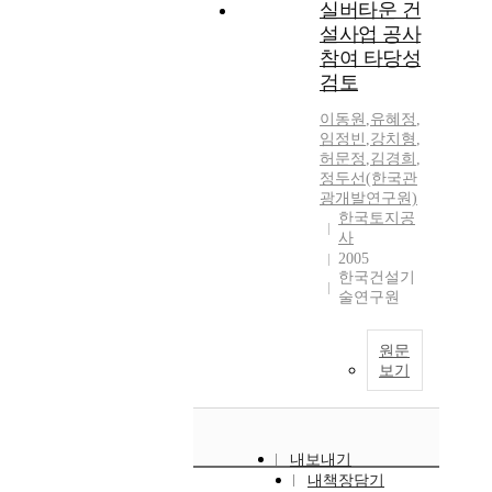
실버타운 건
설사업 공사
참여 타당성
검토
이동원
,
유혜정
,
임정빈
,
강치형
,
허문정
,
김경희
,
정두선(한국관
광개발연구원)
한국토지공
사
2005
한국건설기
술연구원
원문
보기
내보내기
내책장담기