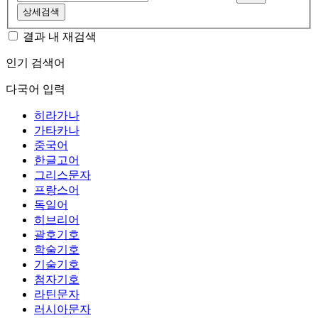
상세검색
결과 내 재검색
인기 검색어
다국어 입력
히라가나
가타카나
중국어
한글고어
그리스문자
프랑스어
독일어
히브리어
괄호기호
학술기호
기술기호
첨자기호
라틴문자
러시아문자