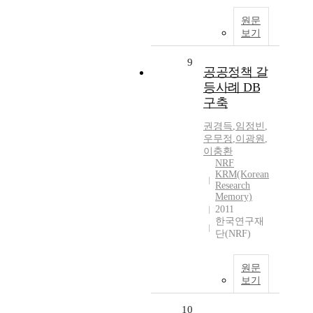
원문
보기
9
공공정책 갈
등사례 DB
구축
권경득
,
임정빈
,
우무정
,
이광원
,
이충환
NRF
KRM(Korean
Research
Memory)
2011
한국연구재
단(NRF)
원문
보기
10