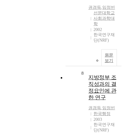
권경득
,
임정빈
선문대학교
사회과학대
학
2002
한국연구재
단(NRF)
원문
보기
8
지방정부 조
직성과의 결
정요인에 관
한 연구
권경득
,
임정빈
한국행정
2003
한국연구재
단(NRF)