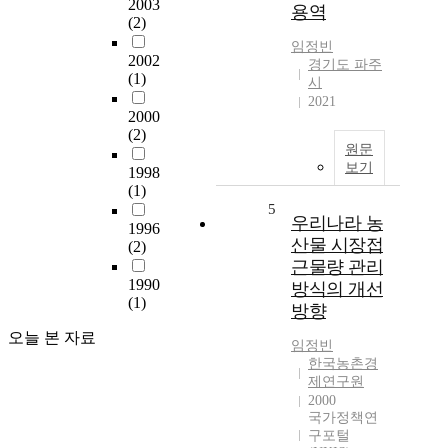
2003
용역
(2)
임정빈
2002
경기도 파주
(1)
시
2021
2000
(2)
원문
보기
1998
(1)
5
우리나라 농
1996
산물 시장접
(2)
근물량 관리
1990
방식의 개선
(1)
방향
오늘 본 자료
임정빈
한국농촌경
제연구원
2000
국가정책연
구포털