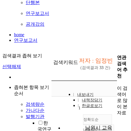
단행본
연구보고서
공개강의
home
연구보고서
검색결과 좁혀 보기
연관
저자 : 임정빈
검색키워드
검색
선택해제
(검색결과
33
건)
어 추
천
좁혀본 항목 보기
이 검
순서
색어
내보내기
로 많
내책장담기
검색량순
한글로보기
이 본
1
가나다순
자료
발행기관
정확도순
한
남원시 교육
국연구
내림차순