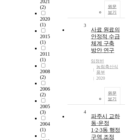
2021
(2)
원문
보기
2020
(1)
3
사료 원료의
안정적 수급
2015
(1)
체계 구축
방안 연구
2011
(1)
임정빈
농림축산식
2008
품부
(2)
2020
2006
원문
(2)
보기
2005
(3)
4
파주시 교하
동·운정
2004
(1)
1·2·3동 행정
구역 조정