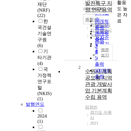
정확도
활용
발전특구 지
재단
순
도 높
10개씩 출력
정 연구용역
(NRF)
내림차순
인기도
은 자
(22)
순
조회
임정빈
료
한
10개씩
전북특별자
연도순
국건설
출력
치도 남원시
제목순
기술연
20개씩
2024
저자순
구원
출력
발행기
(6)
30개씩
관순
원문
기
출력
보기
타기관
50개씩
(4)
출력
2
국
100개씩
수원시 계획
가정책
출력
공모형 지역
연구포
관광 개발사
털
업 기본계획
(NKIS)
수립 용역
(1)
발행연도
임정빈
경기도 수원
2024
시
(1)
2021