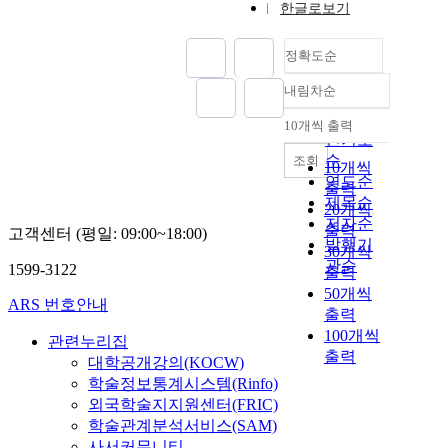
한글로보기
정확도순
내림차순
정확도
순
10개씩 출력
내림차순
인기도
순
조회
10개씩
연도순
출력
제목순
20개씩
저자순
출력
고객센터 (평일: 09:00~18:00)
발행기
30개씩
관순
1599-3122
출력
50개씩
ARS 번호안내
출력
100개씩
관련누리집
출력
대학공개강의(KOCW)
학술정보통계시스템(Rinfo)
외국학술지지원센터(FRIC)
학술관계분석서비스(SAM)
사서커뮤니티