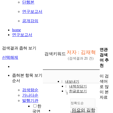
단행본
연구보고서
공개강의
home
연구보고서
검색결과 좁혀 보기
연관
저자 : 김재혁
검색키워드
검색
선택해제
(검색결과
21
건)
어 추
천
좁혀본 항목 보기
이 검
순서
색어
내보내기
로 많
내책장담기
검색량순
한글로보기
이 본
1
가나다순
자료
발행기관
정확도순
한
민요의 길항
국연
내림차순