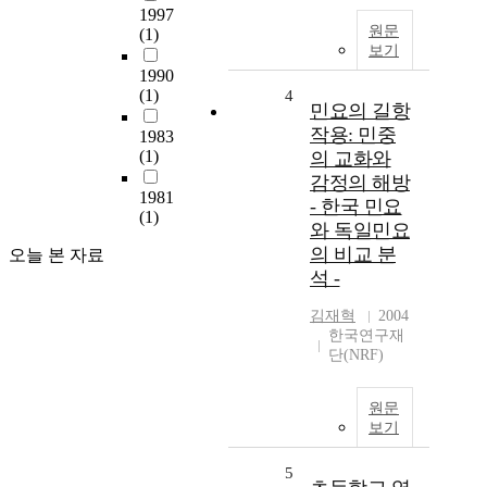
1997
원문
(1)
보기
1990
(1)
4
민요의 길항
작용: 민중
1983
(1)
의 교화와
감정의 해방
1981
- 한국 민요
(1)
와 독일민요
의 비교 분
오늘 본 자료
석 -
김재혁
2004
한국연구재
단(NRF)
원문
보기
5