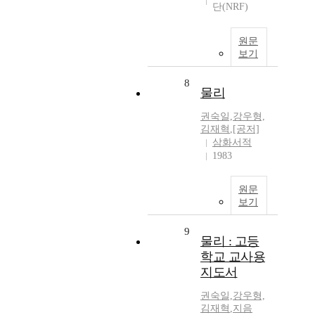
단(NRF)
원문
보기
8
물리
권숙일,강우형,
김재혁
,
[공저]
삼화서적
1983
원문
보기
9
물리 : 고등
학교 교사용
지도서
권숙일,강우형,
김재혁
,
지음