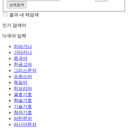
상세검색
결과 내 재검색
인기 검색어
다국어 입력
히라가나
가타카나
중국어
한글고어
그리스문자
프랑스어
독일어
히브리어
괄호기호
학술기호
기술기호
첨자기호
라틴문자
러시아문자