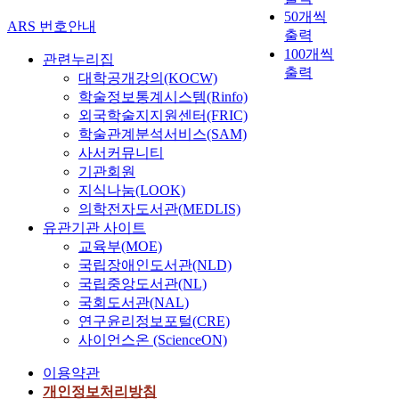
50개씩
ARS 번호안내
출력
100개씩
관련누리집
출력
대학공개강의(KOCW)
학술정보통계시스템(Rinfo)
외국학술지지원센터(FRIC)
학술관계분석서비스(SAM)
사서커뮤니티
기관회원
지식나눔(LOOK)
의학전자도서관(MEDLIS)
유관기관 사이트
교육부(MOE)
국립장애인도서관(NLD)
국립중앙도서관(NL)
국회도서관(NAL)
연구윤리정보포털(CRE)
사이언스온 (ScienceON)
이용약관
개인정보처리방침