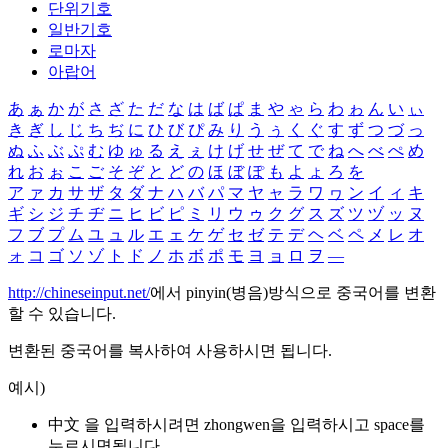
단위기호
일반기호
로마자
아랍어
あ
ぁ
か
が
さ
ざ
た
だ
な
は
ば
ぱ
ま
や
ゃ
ら
わ
ゎ
ん
い
ぃ
き
ぎ
し
じ
ち
ぢ
に
ひ
び
ぴ
み
り
う
ぅ
く
ぐ
す
ず
つ
づ
っ
ぬ
ふ
ぶ
ぷ
む
ゆ
ゅ
る
え
ぇ
け
げ
せ
ぜ
て
で
ね
へ
べ
ぺ
め
れ
お
ぉ
こ
ご
そ
ぞ
と
ど
の
ほ
ぼ
ぽ
も
よ
ょ
ろ
を
ア
ァ
カ
サ
ザ
タ
ダ
ナ
ハ
バ
パ
マ
ヤ
ャ
ラ
ワ
ヮ
ン
イ
ィ
キ
ギ
シ
ジ
チ
ヂ
ニ
ヒ
ビ
ピ
ミ
リ
ウ
ゥ
ク
グ
ス
ズ
ツ
ヅ
ッ
ヌ
フ
ブ
プ
ム
ユ
ュ
ル
エ
ェ
ケ
ゲ
セ
ゼ
テ
デ
ヘ
ベ
ペ
メ
レ
オ
ォ
コ
ゴ
ソ
ゾ
ト
ド
ノ
ホ
ボ
ポ
モ
ヨ
ョ
ロ
ヲ
―
http://chineseinput.net/
에서 pinyin(병음)방식으로 중국어를 변환
할 수 있습니다.
변환된 중국어를 복사하여 사용하시면 됩니다.
예시)
中文 을 입력하시려면
zhongwen
을 입력하시고 space를
누르시면됩니다.