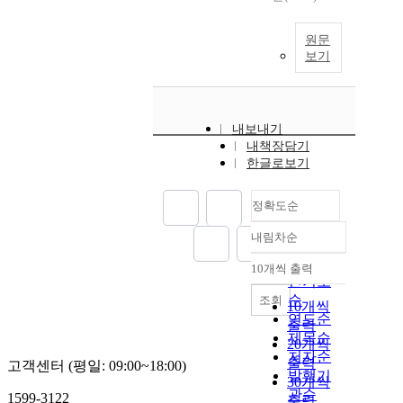
원문
보기
내보내기
내책장담기
한글로보기
정확도순
내림차순
정확도
순
10개씩 출력
내림차순
인기도
순
조회
10개씩
연도순
출력
제목순
20개씩
저자순
출력
고객센터 (평일: 09:00~18:00)
발행기
30개씩
관순
1599-3122
출력