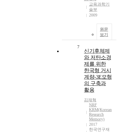
교육과학기
술부
2009
원문
보기
7
신기후체제
와 저탄소경
제를 위한
한국형 거시
계량-3E모형
의 구축과
활용
김재혁
NRF
KRM(Korean
Research
Memory)
2017
한국연구재