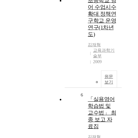
초등학교 영
어 수업시수
확대 정책연
구학교 운영
연구(1차년
도)
김재혁
교육과학기
술부
2009
원문
보기
6
「실용영어
학습법 및
교수법」 최
종 보고 자
료집
김재혁