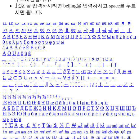
北京 을 입력하시려면
beijing
을 입력하시고 space를 누르
시면 됩니다.
ㅥ
ㅦ
ㅧ
ㅨ
ㅩ
ㅪ
ㅫ
ㅬ
ㅭ
ㅮ
ㅯ
ㅰ
ㅱ
ㅲ
ㅳ
ㅴ
ㅵ
ㅶ
ㅷ
ㅸ
ㅹ
ㅺ
ㅻ
ㅼ
ㅽ
ㅾ
ㅿ
ㆀ
ㆁ
ㆂ
ㆃ
ㆄ
ㆅ
ㆆ
ㆇ
ㆈ
ㆉ
ㆊ
ㆋ
ㆌ
ㆍ
ㆎ
Α
Β
Γ
Δ
Ε
Ζ
Η
Θ
Ι
Κ
Λ
Μ
Ν
Ξ
Ο
Π
Ρ
Σ
Τ
Υ
Φ
Χ
Ψ
Ω
α
β
γ
δ
ε
ζ
η
θ
ι
κ
λ
μ
ν
ξ
ο
π
ρ
σ
τ
υ
φ
χ
ψ
ω
á
à
Á
À
é
è
É
È
ç
Ç
ê
Ä
Ö
Ü
ä
ö
ü
ß
ְ
ֳ
ֲ
ֱ
ָ
ַ
ֵ
ֶ
ִ
ֹ
ּ
ֻ
ׂ
ׁ
ּ
ב
ה
נ
מ
צ
ת
ץ
ש
ד
ג
כ
ע
י
ח
ל
ך
ף
ק
ר
א
ט
ו
ן
ם
פ
‘
’
“
”
〔
〕
〈
〉
「
」
『
』
【
】
＂
（
）
［
］
｛
｝
±
×
÷
≠
≤
≥
∞
∴
♂
♀
∠
⊥
⌒
∂
∇
≡
≒
≪
≫
√
∽
∝
∵
∫
∬
∈
∋
⊆
⊇
⊂
⊃
∪
∩
∧
∨
￢
⇒
⇔
∀
∃
∮
∑
∏
＋
－
＜
＝
＞
、
。
·
‥
…
¨
〃
―
∥
＼
∼
´
～
ˇ
˘
˝
˚
˙
¸
˛
¡
¿
ː
！
＇
，
．
／
：
；
？
＾
＿
｀
｜
½
⅓
⅔
¼
¾
⅛
⅜
⅝
⅞
¹
²
³
⁴
ⁿ
₁
₂
₃
₄
Æ
Ð
Ħ
Ĳ
Ł
Ø
Œ
Þ
Ŧ
Ŋ
æ
đ
ð
ħ
ı
ĳ
ĸ
ŀ
ł
ø
œ
ß
þ
ŧ
ŋ
ŉ
А
Б
В
Г
Д
Е
Ё
Ж
З
И
Й
К
Л
М
Н
О
П
Р
С
Т
У
Ф
Х
Ц
Ч
Ш
Щ
Ъ
Ы
Ь
Э
Ю
Я
а
б
в
г
д
е
ё
ж
з
и
й
к
л
м
н
о
п
р
с
т
у
ф
х
ц
ч
ш
щ
ъ
ы
ь
э
ю
я
′
″
℃
Å
￠
￡
￥
¤
℉
‰
＄
％
Ｆ
￦
㎕
㎖
㎗
ℓ
㎘
㏄
㎣
㎤
㎥
㎦
㎙
㎚
㎛
㎜
㎝
㎞
㎟
㎠
㎡
㎢
㏊
㎍
㎎
㎏
㏏
㎈
㎉
㏈
㎧
㎨
㎰
㎱
㎲
㎳
㎴
㎵
㎶
㎷
㎸
㎹
㎀
㎁
㎂
㎃
㎄
㎺
㎻
㎽
㎾
㎿
㎐
㎑