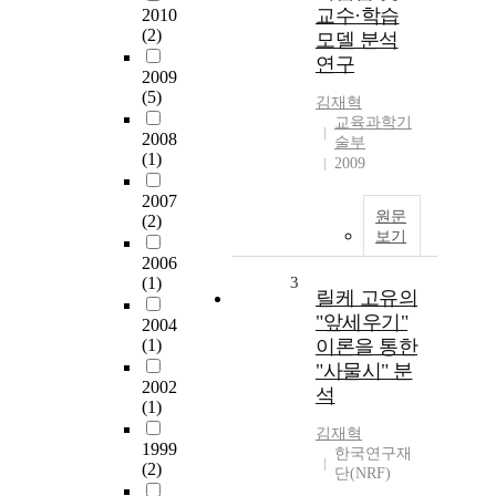
교수·학습
2010
(2)
모델 분석
연구
2009
(5)
김재혁
교육과학기
2008
술부
(1)
2009
2007
원문
(2)
보기
2006
(1)
3
릴케 고유의
"앞세우기"
2004
(1)
이론을 통한
"사물시" 분
2002
석
(1)
김재혁
1999
한국연구재
(2)
단(NRF)