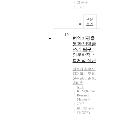
교문사
1981
원문
보기
10
번역비평을
통한 번역글
쓰기 탐구 -
인문학적 ‧
학제적 접근
전성기
,
황현산
,
김재혁
,
손주경
,
신옥근
,
김준현
,
송태효
NRF
KRM(Korean
Research
Memory)
2007
한국연구재
단(NRF)