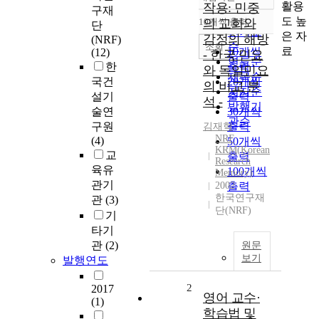
정확도
활용
작용: 민중
구재
순
도 높
10개씩 출력
의 교화와
단
내림차순
인기도
은 자
감정의 해방
(NRF)
순
조회
료
10개씩
(12)
- 한국 민요
연도순
한
출력
와 독일민요
제목순
국건
20개씩
의 비교 분
저자순
설기
출력
석 -
발행기
술연
30개씩
관순
구원
출력
김재혁
NRF
(4)
50개씩
KRM(Korean
교
출력
Research
육유
100개씩
Memory)
관기
2002
출력
한국연구재
관
(3)
단(NRF)
기
타기
관
(2)
원문
보기
발행연도
2
2017
영어 교수·
(1)
학습법 및