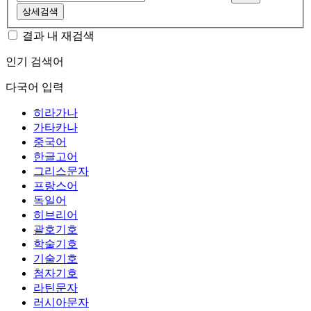
상세검색
결과 내 재검색
인기 검색어
다국어 입력
히라가나
가타카나
중국어
한글고어
그리스문자
프랑스어
독일어
히브리어
괄호기호
학술기호
기술기호
첨자기호
라틴문자
러시아문자