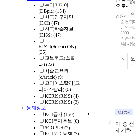
10
누리미디어
으로-
(DBpia)
(154)
조
김용신
한국연구재단
순천향
(KCI)
(47)
신연구
한국학술정보
2009
(KISS)
(47)
이순신
Vol.- N
KISTI(ScienceON)
(35)
교보문고(스콜
원
2
라)
(22)
학술교육원
(eArticle)
(9)
코리아스칼라(코
리아스칼라)
(6)
KERIS(RISS)
(4)
KERIS(RISS)
(3)
등재정보
KCI등재
(150)
KCI등재후보
(8)
2
미⋅중 
SCOPUS
(7)
세계화 -A
KCI우수등재
(3)