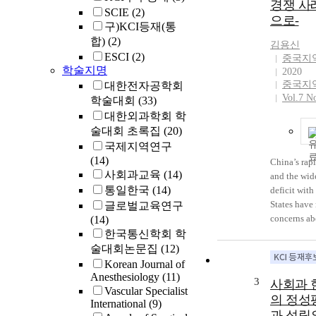
경쟁 사
SCIE
(2)
으로-
구)KCI등재(통
합)
(2)
김용신
ESCI
(2)
중국지
학술지명
2020
중국지
대한전자공학회
Vol.7 N
학술대회
(33)
대한외과학회 학
술대회 초록집
(20)
국제지역연구
(14)
China’s rap
사회과교육
(14)
and the wid
통일한국
(14)
deficit with
States have 
글로벌교육연구
concerns ab
(14)
economic gr
한국통신학회 학
2010, Edwar
술대회논문집
(12)
then profess
Korean Journal of
argued that 
Anesthesiology
(11)
3
사회과 
poses no thr
Vascular Specialist
의 정성
International
(9)
United Stat
과 성립