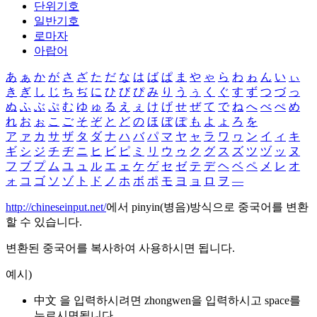
단위기호
일반기호
로마자
아랍어
あ
ぁ
か
が
さ
ざ
た
だ
な
は
ば
ぱ
ま
や
ゃ
ら
わ
ゎ
ん
い
ぃ
き
ぎ
し
じ
ち
ぢ
に
ひ
び
ぴ
み
り
う
ぅ
く
ぐ
す
ず
つ
づ
っ
ぬ
ふ
ぶ
ぷ
む
ゆ
ゅ
る
え
ぇ
け
げ
せ
ぜ
て
で
ね
へ
べ
ぺ
め
れ
お
ぉ
こ
ご
そ
ぞ
と
ど
の
ほ
ぼ
ぽ
も
よ
ょ
ろ
を
ア
ァ
カ
サ
ザ
タ
ダ
ナ
ハ
バ
パ
マ
ヤ
ャ
ラ
ワ
ヮ
ン
イ
ィ
キ
ギ
シ
ジ
チ
ヂ
ニ
ヒ
ビ
ピ
ミ
リ
ウ
ゥ
ク
グ
ス
ズ
ツ
ヅ
ッ
ヌ
フ
ブ
プ
ム
ユ
ュ
ル
エ
ェ
ケ
ゲ
セ
ゼ
テ
デ
ヘ
ベ
ペ
メ
レ
オ
ォ
コ
ゴ
ソ
ゾ
ト
ド
ノ
ホ
ボ
ポ
モ
ヨ
ョ
ロ
ヲ
―
http://chineseinput.net/
에서 pinyin(병음)방식으로 중국어를 변환
할 수 있습니다.
변환된 중국어를 복사하여 사용하시면 됩니다.
예시)
中文 을 입력하시려면
zhongwen
을 입력하시고 space를
누르시면됩니다.