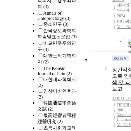
학회지 두경부외과
가 방법보
between th
재단법
학
(3)
의 총체적인
poses a thre
연구원
Annals of
습자의 사고
led world or
2024
Coloproctolgy
(3)
환 과정에 
EAI 
case studies 
중소연구
(3)
할 수 있는
Vol.- No
AI and 5G, 
한국정보과학회
이 현장학
how strateg
학술발표논문집
(3)
평가 기법
between th
비교민주주의연
고 볼 수 있
China, the m
구
(3)
고는 사회
the internati
대한소화기학회
적용할 수 
making any 
지
(2)
방법으로 일
with existi
폴리오, 체
The Korean
5
globalizati
장간막
Journal of Pain
(2)
평가, 성장
in technolo
으로 인
대한내과학회지
K-W-L Ch
5G and AI a
색 및 괴
(2)
하여 살펴보
cross-borde
보고
임상이비인후과
성평가 방법
services, w
(2)
고 있는 문
the United 
김용신
,
남
韓國通信學會論
되고 있는
China in dif
대한혈
체계적인 '
文誌
(2)
the case of 
2001
함'을 해결
Vascular
最高經營者課程
has begun to
Internat
서 정성적 
control over
經營硏究
(2)
Vol.17 
한 성립요건
immigration
초등사회과교육