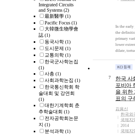
Integrated Circuits
qualitative 
services. Th
and Systems
(2)
SSAL are an
strong trend
最新醫學
(1)
record, port
mutually ex
Pacific Focus
(1)
list, self as
system, as 
In the early
大韓微生物學會
growth prof
administrat
the definiti
Chart. These
誌
(1)
allies to re
primary var
measure leve
동국사학
(1)
Huawei net
lower extre
citizenship
equipment,
도시문제
(1)
dilate, tort
action learn
takes action
교통의학
(1)
elongated ve
A teacher c
However, the
한국군사학논집
been known 
more metho
possibility 
(1)
varicose vei
of action le
a multipola
사총
(1)
extremity i
contexts an
7
mutual comp
한국 사
사회과학논집
(1)
involved in
example ane
cooperation
포비아 
한국통신학회 학
people than 
is main ass
unlike the 
을 위한
However no
술대회 및 강연회
technique a
중국의 빠른
표의 구
disease is a
(1)
is subsidiary
확대되는 대
involved in 
대한기계학회 춘
and growth p
를 목도하면
김용신
because of 
추학술대회
(1)
equally to 
제 성장에 
한국외
economic le
전자공학회논문
SSAL. A imp
소리 역시 
국제지
equipped cu
지
(1)
of this stud
2014
2010년 당
Background
분석과학
(1)
about initia
국제지
던 에드워
been tried t