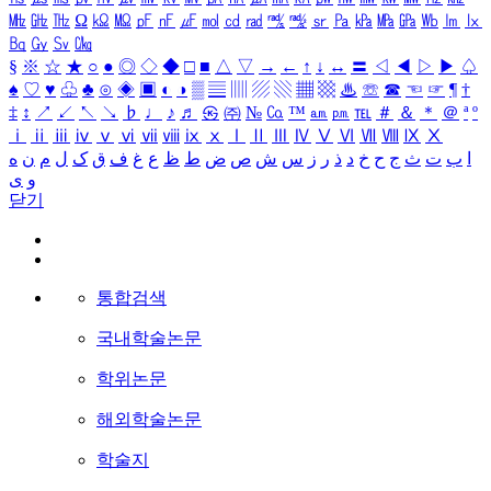
㎒
㎓
㎔
Ω
㏀
㏁
㎊
㎋
㎌
㏖
㏅
㎭
㎮
㎯
㏛
㎩
㎪
㎫
㎬
㏝
㏐
㏓
㏃
㏉
㏜
㏆
§
※
☆
★
○
●
◎
◇
◆
□
■
△
▽
→
←
↑
↓
↔
〓
◁
◀
▷
▶
♤
♠
♡
♥
♧
♣
⊙
◈
▣
◐
◑
▒
▤
▥
▨
▧
▦
▩
♨
☏
☎
☜
☞
¶
†
‡
↕
↗
↙
↖
↘
♭
♩
♪
♬
㉿
㈜
№
㏇
™
㏂
㏘
℡
＃
＆
＊
＠
ª
º
ⅰ
ⅱ
ⅲ
ⅳ
ⅴ
ⅵ
ⅶ
ⅷ
ⅸ
ⅹ
Ⅰ
Ⅱ
Ⅲ
Ⅳ
Ⅴ
Ⅵ
Ⅶ
Ⅷ
Ⅸ
Ⅹ
ا
ب
ت
ث
ج
ح
خ
د
ذ
ر
ز
س
ش
ص
ض
ط
ظ
ع
غ
ف
ق
ک
ل
م
ن
ه
و
ی
닫기
통합검색
국내학술논문
학위논문
해외학술논문
학술지