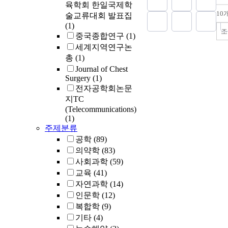
육학회 한일국제학
sorption cap
10
술교류대회 발표집
for spilled 
(1)
chemicals o
조
중국종합연구
(1)
nonpermeabl
세계지역연구논
sorption ca
총
(1)
exhibited h
Journal of Chest
for the poro
Surgery
(1)
expanded ve
전자공학회논문
(1.64 g/g), p
지TC
g/g), orchid
(Telecommunications)
g/g) and di
(1)
g/g) than 0.
주제분류
masato. Mac
공학
(89)
than 1 μm w
의약학
(83)
more respons
사회과학
(59)
sorption th
micropores
교육
(41)
adsorption 
자연과학
(14)
Furthermore
인문학
(12)
was found to
복합학
(9)
steady state
기타
(4)
minutes fro