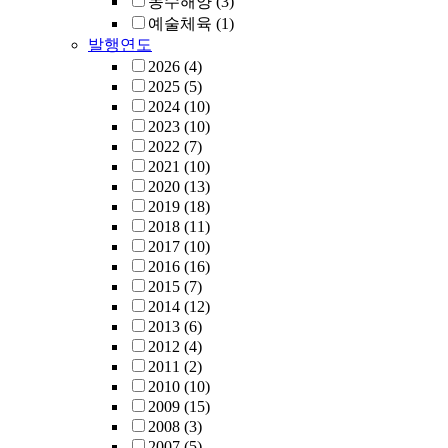
농수해양
(3)
dependence
예술체육
(1)
immersing t
발행연도
capacity
2026
(4)
물 누출 사
2025
(5)
건토/모래에
2024
(10)
착용량을 
2023
(10)
소재를 발
2022
(7)
9종의 과립
2021
(10)
들에 대한 
2020
(13)
험을 수행하
2019
(18)
능을 평가
2018
(11)
방법이 부재
2017
(10)
성 바닥에 
2016
(16)
물에 적용 
2015
(7)
량 및 수착
2014
(12)
는 시험법을
2013
(6)
수착용량은 
2012
(4)
g/g)에 비
2011
(2)
공 구조들이
2010
(10)
질석(1.64 
2009
(15)
(0.57 g/g),
2008
(3)
규조토(0.34
2007
(5)