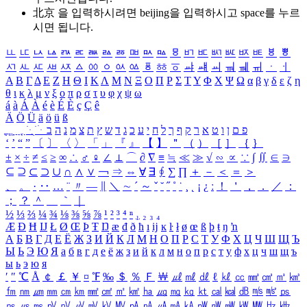
北京 을 입력하시려면
beijing
을 입력하시고 space를 누르
시면 됩니다.
ㅥ
ㅦ
ㅧ
ㅨ
ㅩ
ㅪ
ㅫ
ㅬ
ㅭ
ㅮ
ㅯ
ㅰ
ㅱ
ㅲ
ㅳ
ㅴ
ㅵ
ㅶ
ㅷ
ㅸ
ㅹ
ㅺ
ㅻ
ㅼ
ㅽ
ㅾ
ㅿ
ㆀ
ㆁ
ㆂ
ㆃ
ㆄ
ㆅ
ㆆ
ㆇ
ㆈ
ㆉ
ㆊ
ㆋ
ㆌ
ㆍ
ㆎ
Α
Β
Γ
Δ
Ε
Ζ
Η
Θ
Ι
Κ
Λ
Μ
Ν
Ξ
Ο
Π
Ρ
Σ
Τ
Υ
Φ
Χ
Ψ
Ω
α
β
γ
δ
ε
ζ
η
θ
ι
κ
λ
μ
ν
ξ
ο
π
ρ
σ
τ
υ
φ
χ
ψ
ω
á
à
Á
À
é
è
É
È
ç
Ç
ê
Ä
Ö
Ü
ä
ö
ü
ß
ְ
ֳ
ֲ
ֱ
ָ
ַ
ֵ
ֶ
ִ
ֹ
ּ
ֻ
ׂ
ׁ
ּ
ב
ה
נ
מ
צ
ת
ץ
ש
ד
ג
כ
ע
י
ח
ל
ך
ף
ק
ר
א
ט
ו
ן
ם
פ
‘
’
“
”
〔
〕
〈
〉
「
」
『
』
【
】
＂
（
）
［
］
｛
｝
±
×
÷
≠
≤
≥
∞
∴
♂
♀
∠
⊥
⌒
∂
∇
≡
≒
≪
≫
√
∽
∝
∵
∫
∬
∈
∋
⊆
⊇
⊂
⊃
∪
∩
∧
∨
￢
⇒
⇔
∀
∃
∮
∑
∏
＋
－
＜
＝
＞
、
。
·
‥
…
¨
〃
―
∥
＼
∼
´
～
ˇ
˘
˝
˚
˙
¸
˛
¡
¿
ː
！
＇
，
．
／
：
；
？
＾
＿
｀
｜
½
⅓
⅔
¼
¾
⅛
⅜
⅝
⅞
¹
²
³
⁴
ⁿ
₁
₂
₃
₄
Æ
Ð
Ħ
Ĳ
Ł
Ø
Œ
Þ
Ŧ
Ŋ
æ
đ
ð
ħ
ı
ĳ
ĸ
ŀ
ł
ø
œ
ß
þ
ŧ
ŋ
ŉ
А
Б
В
Г
Д
Е
Ё
Ж
З
И
Й
К
Л
М
Н
О
П
Р
С
Т
У
Ф
Х
Ц
Ч
Ш
Щ
Ъ
Ы
Ь
Э
Ю
Я
а
б
в
г
д
е
ё
ж
з
и
й
к
л
м
н
о
п
р
с
т
у
ф
х
ц
ч
ш
щ
ъ
ы
ь
э
ю
я
′
″
℃
Å
￠
￡
￥
¤
℉
‰
＄
％
Ｆ
￦
㎕
㎖
㎗
ℓ
㎘
㏄
㎣
㎤
㎥
㎦
㎙
㎚
㎛
㎜
㎝
㎞
㎟
㎠
㎡
㎢
㏊
㎍
㎎
㎏
㏏
㎈
㎉
㏈
㎧
㎨
㎰
㎱
㎲
㎳
㎴
㎵
㎶
㎷
㎸
㎹
㎀
㎁
㎂
㎃
㎄
㎺
㎻
㎽
㎾
㎿
㎐
㎑