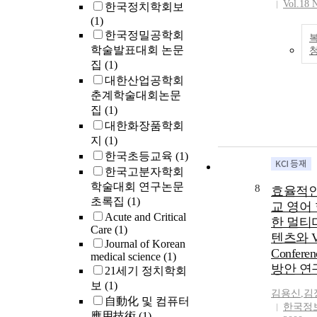
Vol.18 
qualitative 
한국정치학회보
는 중국은 
reserch bec
naturality, f
(1)
임의 법칙 
result & pos
transferabili
한국정밀공학회
진행하기에
therapy by 
qualitative
학술발표대회 논문
은 미국 및
sclerotheray
naturality 
에 위협이 
집
(1)
defined sel
describing 
주장하였다.
대한산업공학회
indication 
data in acti
첨단기술 산
춘계학술대회논문
varicose vein. Mate
context prec
술, 부품,
집
(1)
and Method
means the 
2020년까지
대한화장품학회
primary var
being writte
까지 70%
지
(1)
involved in
facts, and tr
것을 목표로
한국초등교육
(1)
extremity of
means shari
제조 2025
was well tr
한국고분자학회
results amo
굴기가 아닌
sclerosing 
학술대회 연구논문
8
participants
효율적인
미국의 비판
of Surg, K
초록집
(1)
Consequent
중국의 기술
교 영어
Samsung Ho
Acute and Critical
definitions
주도의 세계
한 멀티
SungKyun
Care
(1)
corroborati
립할 수 없
텐츠와 Vi
University 
Journal of Korean
views to re
고음도 울리
Confer
Medicine, 
medical science
(1)
methodical 
문은 AI(artif
방안 연
1996 To De
21세기 정치학회
qualitative 
intellige
Results: 1. 
보
(1)
be called tr
서 미국과 
김용신
,
김
distribution
自動化 및 컴퓨터
사례로미⋅중
한국정
were the firs
應用技術
(1)