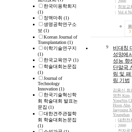
쟁이 미국이
2000
decade (39.
한국미용학회지
질서에 위협
정보교
by 6th deca
(1)
지를논하고,
Vol.4 N
decade. The 
정맥마취
(1)
주요 행위자
were more p
생명공학연구소
국의 전략 
원
female than 
세계화와 
보
(1)
3
The median
을 일으키고
Korean Journal of
years-old. 2
본다. 5G와
Transplantation
(1)
were showe
9
비대칭 
의 발전은
이학기술연구지
problem (82
간 이동을 
(1)
성망에서
patients, f
데, 이는 
한국교육연구
(1)
성능 향
heaviness (
권위주의적
학술대회논문집
단말국 
numbness (3
중국에 각각
(1)
링 및 
(21.7%). 3.
의 충격을 
Journal of
링 기법
of illness w
상할 수 있
Technology
10years in 
Innovation
(1)
우 트럼프 
김용신
,
최
(73.9%). 4. 
한국기술혁신학
국 내 제조
영한
,
Kim,
varicose vei
회 학술대회 발표논
위해 외국인
YongSin
,
C
in 16case (
Hoon
,
Ahn,
통제를 강
문집
(1)
follwed by 
Jaeyoung
,
K
는데, 서비
대한견주관절학
Younghan
type III (8.
이 좀 더 
회 학술대회논문집
대한전
to the class
자들의 물리
(1)
2000
Weiss. 5. T
서비스가 
전자공
소성가공
(1)