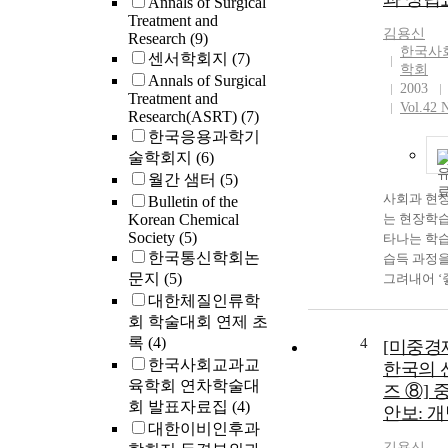
Annals of Surgical
advanced W
Treatment and
countries as
김용신
Research
(9)
games under
한국사
센서학회지
(7)
made by the
학회
Annals of Surgical
States. But 
2003
Treatment and
been warnin
Vol.42 
Research(ASRT)
(7)
China’s tec
한국응용과학기
upgrade is 
술학회지
(6)
compatible 
월간 샘터
(5)
led globali
사회과 현
Bulletin of the
officials cr
Korean Chemical
는 현장학습
in China 20
Society
(5)
타나는 학
“crimes, no
한국통신학회논
습득 과정을
upgrading,”
문지
(5)
그려내어 ‘
raise the cou
(good citi
대한체질인류학
sufficiency 
이한 교사
회 학술대회 연제 초
technologies
(scaffold
록
(4)
materials in
4
[미중경
도움을 줄 
industry to
한국사회교과교
한국의 
로 이루어져
2020 and 70
육학회 연차학술대
즈 ⑧] 
관점에서 보
2025. This 
회 발표자료집
(4)
안보: 
과 평가 장
discusses w
대한이비인후과
않는 결과
strategic c
김용신