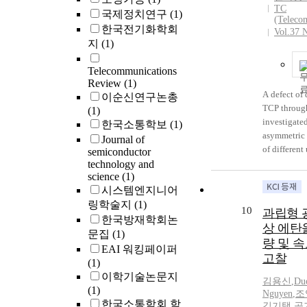
injection we
TC
게 외주화(ou
국제정치연구
(1)
injection in
(Teleco
어 국내 노
한국전기화학회
(52.2%), 2n
Vol.37 
란 충격을 줄
지
(1)
injection (
국의 경우 
5th injectio
의 국경 간
Telecommunications
Post injecti
는 AI와 5
Review
(1)
complicatio
쟁력을 확
A defect of 
이순신연구논총
pigmentatio
도 불구하고
TCP throug
(1)
thrombosis i
스의 자유로
investigated
한국소통학보
(1)
The predisp
진하기보다
asymmetric
Journal of
were corela
권위주의적
of different
semiconductor
pregnancy i
효율적으로
downlink b
technology and
patients, ot
이용할 가능
science
(1)
Under two-
standing pos
한 미국 행
시스템엔지니어
traffic, the 
tendency, t
들에조차 
링학술지
(1)
utilization 
Conclusion
10
과립형 
사용을 자제
the successi
한국방재학회논
therapy (op
상 에탄
고하고 중
data packets
문집
(1)
sclerothera
량 및 
적으로 대
solve these
EAI 워킹페이퍼
tried in pri
서 보듯이 
고찰
terminal AC
(1)
vein, howeve
시스템을 
and packet 
이학기술논문지
well select 
김용신
,
Du
는 강력한 
mechanisms
(1)
therpy, scle
Nguyen
,
조
다. 그러나
introduced i
한국소통학회 학
also choice 
김기택
,
공