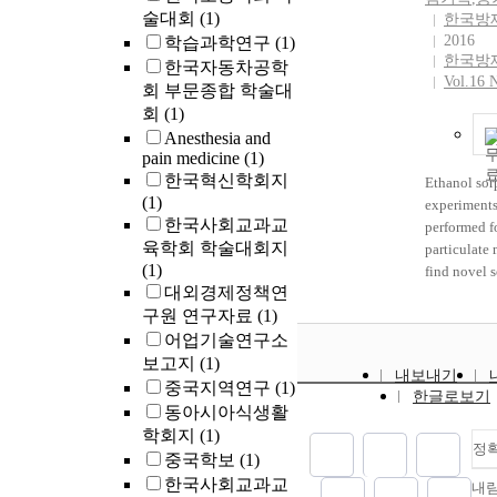
다극질서로
ACK filteri
술대회
(1)
the primary 
한국방
면서도, 배
the buffere
2016
학습과학연구
(1)
을 구축했던
and transmi
한국방
한국자동차공학
기와 달리 
packets in 
Vol.16 
회 부문종합 학술대
력이 공존하
limited ban
회
(1)
구축의 가
scheduling 
Anesthesia and
다.
of preventin
pain medicine
(1)
and 'ack co
한국혁신학회지
Ethanol sor
states whic
(1)
experiments
in the two
한국사회교과교
performed fo
traffic. The
육학회 학술대회지
particulate 
the data traf
(1)
find novel 
TCP connec
대외경제정책연
material wit
high throug
구원 연구자료
(1)
sorption ca
forward TC
dried soil o
어업기술연구소
are investi
the spill ac
보고지
(1)
simulation.
내보내기
hazard chem
중국지역연구
(1)
한글로보기
there was n
동아시아식생활
method for 
학회지
(1)
evaluation,
정
중국학보
(1)
experimenta
한국사회교과교
내
proposed to