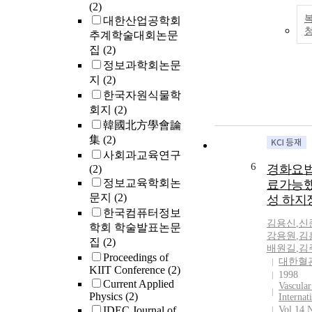
합치성, 전
manufacturi
(2)
면에서 제시
the US afte
대한산업공학회
assessment o
presidency. 
추계학술대회논문
studies acti
movement of
집
(2)
(SSAL) can 
becomes mor
정보과학회논문
learners' ci
services co
지
(2)
help teacher
outsourced 
한국자원식물학
to develop
without the
회지
(2)
citizenship 
of immigrant
韓國北方學會論
SSAL has a l
have a big 
集
(2)
to learning 
local labor 
사회과교육연구
gives actual
China’s case
6
경화요법
(2)
thinking, an
competitive
정보교육학회논
ability to st
료가능했
5G technolo
문지
(2)
perspective,
성 하지
promote cro
assessment
한국컴퓨터정보
movement o
김용신
,
신
matches wit
학회 학술발표논문
and services,
강용원
,
김
assessment 
be used to 
집
(2)
배원길
,
김
quantitativ
Communist 
Proceedings of
대한혈
because thi
authoritaria
KIIT Conference
(2)
1998
static aspec
efficiently 
Current Applied
Vascular
focuses on
Physics
(2)
encourage 
Internat
situations.
IDEC Journal of
Vol.14 
of informat