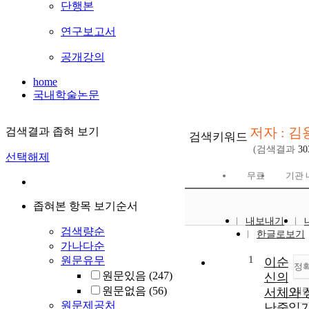
단행본
연구보고서
공개강의
home
국내학술논문
저자 : 
검색결과 좁혀 보기
검색키워드
(검색결과
30
선택해제
무료
기관 
좁혀본 항목 보기순서
내보내기
검색량순
한글로보기
가나다순
1
원문유무
이순
정
원문있음
(247)
신의
원문없음
(56)
서체와 
내
원문제공처
난중일기