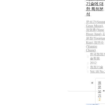
기술에 대
한 특허분
석
문성근(Seon
Geun Moon)
,
정영훈(Yung
Hoon Jung)
,
윤정(Yoonjun
Kim)
,
정연수
(Yonsoo
Chung)
한국청정
술학회
2012
청정기술
Vol.18 No.
원
문
보
기
2