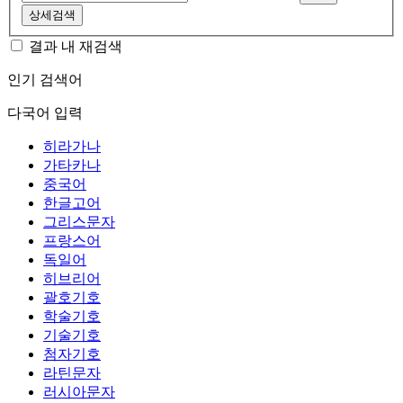
상세검색
결과 내 재검색
인기 검색어
다국어 입력
히라가나
가타카나
중국어
한글고어
그리스문자
프랑스어
독일어
히브리어
괄호기호
학술기호
기술기호
첨자기호
라틴문자
러시아문자