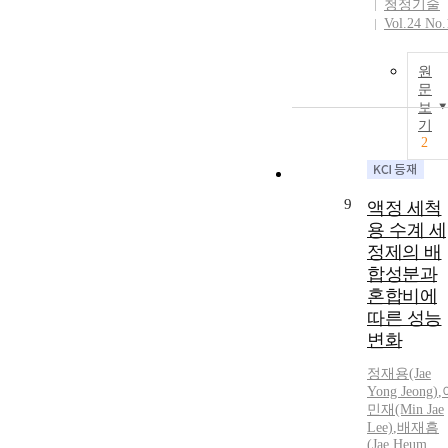
청정기술
Vol.24 No.
원
문
보
기
2
9
액정 세척
용 수계 세
정제의 배
합성분과
혼합비에
따른 성능
변화
정재용(Jae
Yong Jeong)
,
민재(Min Jae
Lee)
,
배재흠
(Jae Heum