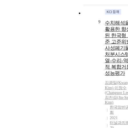
9
수치해석
활용한 향
된 한국형
준 고준위
사성폐기
처분시스
열-수리-
적 복합거
성능평가
김광일(Kwang
Kim)
,
이창수
(Changsoo Le
김진섭(Jin-Se
Kim)
한국암반
회
2021
터널과지
간