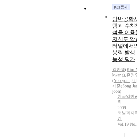
5
암반공학
템과 수치
석을 이용
저심도 암
터널에서
붕락 발생
능성 평가
김만광(Kim M
kwang)
,
유영
(Yoo young-il
재준(Song Jae
joon)
한국암반
회
2009
터널과지
간
Vol.19 No.