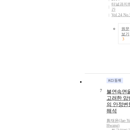
터널과지
간
Vol.24 No.
원문
보기
3
7
불연속면
고려한 암
의 안정변
해석
황재윤(Jae-Y
Hwang)