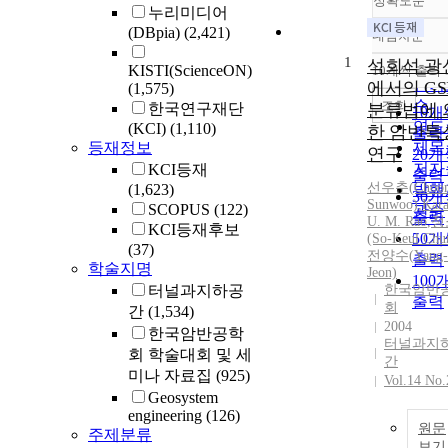
정확도순
누리미디어
(DBpia)
(2,421)
내림차순
정확
1
순
석회석 광
KISTI(ScienceON)
10개씩 출력
내림
인기
에서의 GS
(1,575)
순
조회
한국연구재단
분류법에 
10개
연도
(KCI)
(1,110)
한 암반특
출력
등재정보
제목
연구
20개
저자
KCI등재
출력
선우춘(Choo
(1,623)
발행
30개
Sunwoo)
,
Kar
SCOPUS
(122)
관순
출력
U. M. Rao
,
정
KCI등재후보
50개
(So-Keul Chu
(37)
전양수(Yang-
출력
학술지명
Jeon)
100
터널과지하공
한국암반
출력
회
간
(1,534)
2004
한국암반공학
터널과지
회 학술대회 및 세
간
미나 자료집
(925)
Vol.14 No.
Geosystem
engineering
(126)
원문
주제분류
보기