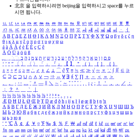
北京 을 입력하시려면
beijing
을 입력하시고 space를 누르
시면 됩니다.
ㅥ
ㅦ
ㅧ
ㅨ
ㅩ
ㅪ
ㅫ
ㅬ
ㅭ
ㅮ
ㅯ
ㅰ
ㅱ
ㅲ
ㅳ
ㅴ
ㅵ
ㅶ
ㅷ
ㅸ
ㅹ
ㅺ
ㅻ
ㅼ
ㅽ
ㅾ
ㅿ
ㆀ
ㆁ
ㆂ
ㆃ
ㆄ
ㆅ
ㆆ
ㆇ
ㆈ
ㆉ
ㆊ
ㆋ
ㆌ
ㆍ
ㆎ
Α
Β
Γ
Δ
Ε
Ζ
Η
Θ
Ι
Κ
Λ
Μ
Ν
Ξ
Ο
Π
Ρ
Σ
Τ
Υ
Φ
Χ
Ψ
Ω
α
β
γ
δ
ε
ζ
η
θ
ι
κ
λ
μ
ν
ξ
ο
π
ρ
σ
τ
υ
φ
χ
ψ
ω
á
à
Á
À
é
è
É
È
ç
Ç
ê
Ä
Ö
Ü
ä
ö
ü
ß
ְ
ֳ
ֲ
ֱ
ָ
ַ
ֵ
ֶ
ִ
ֹ
ּ
ֻ
ׂ
ׁ
ּ
ב
ה
נ
מ
צ
ת
ץ
ש
ד
ג
כ
ע
י
ח
ל
ך
ף
ק
ר
א
ט
ו
ן
ם
פ
‘
’
“
”
〔
〕
〈
〉
「
」
『
』
【
】
＂
（
）
［
］
｛
｝
±
×
÷
≠
≤
≥
∞
∴
♂
♀
∠
⊥
⌒
∂
∇
≡
≒
≪
≫
√
∽
∝
∵
∫
∬
∈
∋
⊆
⊇
⊂
⊃
∪
∩
∧
∨
￢
⇒
⇔
∀
∃
∮
∑
∏
＋
－
＜
＝
＞
、
。
·
‥
…
¨
〃
―
∥
＼
∼
´
～
ˇ
˘
˝
˚
˙
¸
˛
¡
¿
ː
！
＇
，
．
／
：
；
？
＾
＿
｀
｜
½
⅓
⅔
¼
¾
⅛
⅜
⅝
⅞
¹
²
³
⁴
ⁿ
₁
₂
₃
₄
Æ
Ð
Ħ
Ĳ
Ł
Ø
Œ
Þ
Ŧ
Ŋ
æ
đ
ð
ħ
ı
ĳ
ĸ
ŀ
ł
ø
œ
ß
þ
ŧ
ŋ
ŉ
А
Б
В
Г
Д
Е
Ё
Ж
З
И
Й
К
Л
М
Н
О
П
Р
С
Т
У
Ф
Х
Ц
Ч
Ш
Щ
Ъ
Ы
Ь
Э
Ю
Я
а
б
в
г
д
е
ё
ж
з
и
й
к
л
м
н
о
п
р
с
т
у
ф
х
ц
ч
ш
щ
ъ
ы
ь
э
ю
я
′
″
℃
Å
￠
￡
￥
¤
℉
‰
＄
％
Ｆ
￦
㎕
㎖
㎗
ℓ
㎘
㏄
㎣
㎤
㎥
㎦
㎙
㎚
㎛
㎜
㎝
㎞
㎟
㎠
㎡
㎢
㏊
㎍
㎎
㎏
㏏
㎈
㎉
㏈
㎧
㎨
㎰
㎱
㎲
㎳
㎴
㎵
㎶
㎷
㎸
㎹
㎀
㎁
㎂
㎃
㎄
㎺
㎻
㎽
㎾
㎿
㎐
㎑