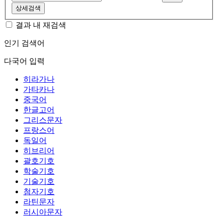
상세검색
결과 내 재검색
인기 검색어
다국어 입력
히라가나
가타카나
중국어
한글고어
그리스문자
프랑스어
독일어
히브리어
괄호기호
학술기호
기술기호
첨자기호
라틴문자
러시아문자