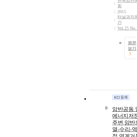
한국암반
회
2015
터널과지
간
Vol.25 No.
원문
보기
3
8
암반공동 
에너지저
주변 암반
열-수리-
적 연계거