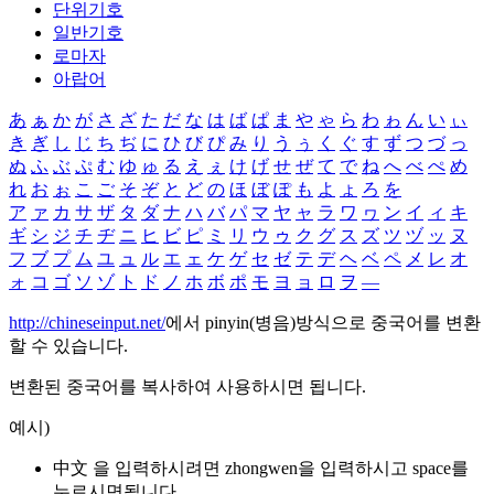
단위기호
일반기호
로마자
아랍어
あ
ぁ
か
が
さ
ざ
た
だ
な
は
ば
ぱ
ま
や
ゃ
ら
わ
ゎ
ん
い
ぃ
き
ぎ
し
じ
ち
ぢ
に
ひ
び
ぴ
み
り
う
ぅ
く
ぐ
す
ず
つ
づ
っ
ぬ
ふ
ぶ
ぷ
む
ゆ
ゅ
る
え
ぇ
け
げ
せ
ぜ
て
で
ね
へ
べ
ぺ
め
れ
お
ぉ
こ
ご
そ
ぞ
と
ど
の
ほ
ぼ
ぽ
も
よ
ょ
ろ
を
ア
ァ
カ
サ
ザ
タ
ダ
ナ
ハ
バ
パ
マ
ヤ
ャ
ラ
ワ
ヮ
ン
イ
ィ
キ
ギ
シ
ジ
チ
ヂ
ニ
ヒ
ビ
ピ
ミ
リ
ウ
ゥ
ク
グ
ス
ズ
ツ
ヅ
ッ
ヌ
フ
ブ
プ
ム
ユ
ュ
ル
エ
ェ
ケ
ゲ
セ
ゼ
テ
デ
ヘ
ベ
ペ
メ
レ
オ
ォ
コ
ゴ
ソ
ゾ
ト
ド
ノ
ホ
ボ
ポ
モ
ヨ
ョ
ロ
ヲ
―
http://chineseinput.net/
에서 pinyin(병음)방식으로 중국어를 변환
할 수 있습니다.
변환된 중국어를 복사하여 사용하시면 됩니다.
예시)
中文 을 입력하시려면
zhongwen
을 입력하시고 space를
누르시면됩니다.