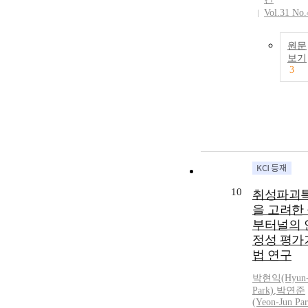
Vol.31 No.
원문
보기
3
10
취성파괴
을 고려한
부터널의 
정성 평가
법 연구
박현익(Hyun-
Park)
,
박연준
(Yeon-Jun Par