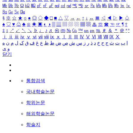
㎒
㎓
㎔
Ω
㏀
㏁
㎊
㎋
㎌
㏖
㏅
㎭
㎮
㎯
㏛
㎩
㎪
㎫
㎬
㏝
㏐
㏓
㏃
㏉
㏜
㏆
§
※
☆
★
○
●
◎
◇
◆
□
■
△
▽
→
←
↑
↓
↔
〓
◁
◀
▷
▶
♤
♠
♡
♥
♧
♣
⊙
◈
▣
◐
◑
▒
▤
▥
▨
▧
▦
▩
♨
☏
☎
☜
☞
¶
†
‡
↕
↗
↙
↖
↘
♭
♩
♪
♬
㉿
㈜
№
㏇
™
㏂
㏘
℡
＃
＆
＊
＠
ª
º
ⅰ
ⅱ
ⅲ
ⅳ
ⅴ
ⅵ
ⅶ
ⅷ
ⅸ
ⅹ
Ⅰ
Ⅱ
Ⅲ
Ⅳ
Ⅴ
Ⅵ
Ⅶ
Ⅷ
Ⅸ
Ⅹ
ا
ب
ت
ث
ج
ح
خ
د
ذ
ر
ز
س
ش
ص
ض
ط
ظ
ع
غ
ف
ق
ک
ل
م
ن
ه
و
ی
닫기
통합검색
국내학술논문
학위논문
해외학술논문
학술지