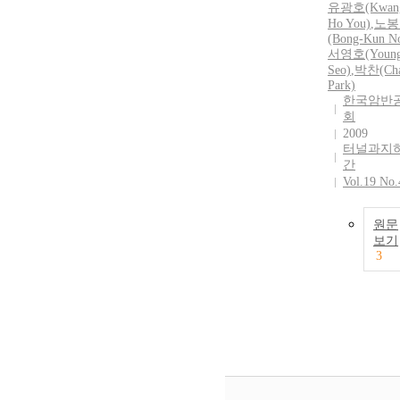
유광호(Kwan
Ho You)
,
노봉
(Bong-Kun N
서영호(Young
Seo)
,
박찬(Ch
Park)
한국암반
회
2009
터널과지
간
Vol.19 No.
원문
보기
3