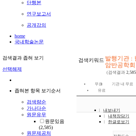
단행본
연구보고서
공개강의
home
국내학술논문
발행기관 :
검색결과 좁혀 보기
검색키워드
암반공학회
선택해제
(검색결과
2,585
무료
기관 내 무료
좁혀본 항목 보기순서
유료
검색량순
가나다순
내보내기
원문유무
내책장담기
원문있음
한글로보기
(2,585)
원문제공처