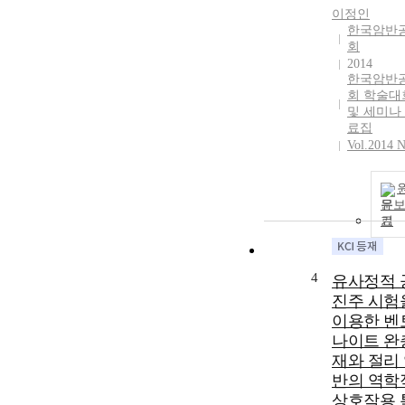
이정인
한국암반
회
2014
한국암반
회 학술대
및 세미나
료집
Vol.2014 N
문
기
4
유사정적 
진주 시험
이용한 벤
나이트 완
재와 절리
반의 역학
상호작용 