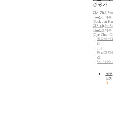
성 평가
김지원(Ji-Wo
Kim)
,
강석준
(Seok-Jun Ka
김진섭(Jin-Se
Kim)
,
조계춘
(Gye-Chun C
한국암반
회
2021
터널과지
간
Vol.31 No.
원문
보기
3