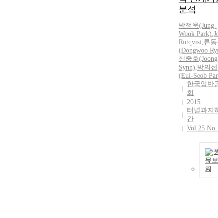
분석
박정욱(Jung-
Wook Park)
,
J
Rutqvist
,
류동
(Dongwoo Ry
신중호(Joong
Synn)
,
박의섭
(Eui-Seob Par
한국암반
회
2015
터널과지
간
Vol.25 No.
문
기