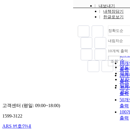
내보내기
내책장담기
한글로보기
정확도순
내림차순
정확
순
10개씩 출력
내림
인기
순
조회
10개
연도
출력
제목
20개
저자
출력
발행
30개
관순
출력
50개
고객센터 (평일: 09:00~18:00)
출력
100
1599-3122
출력
ARS 번호안내