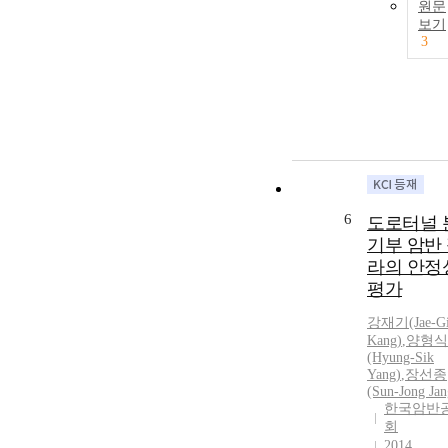
원문
보기
3
6
도로터널 
기부 암반
라의 안정
평가
강재기(Jae-G
Kang)
,
양형식
(Hyung-Sik
Yang)
,
장선종
(Sun-Jong Jan
한국암반
회
2014