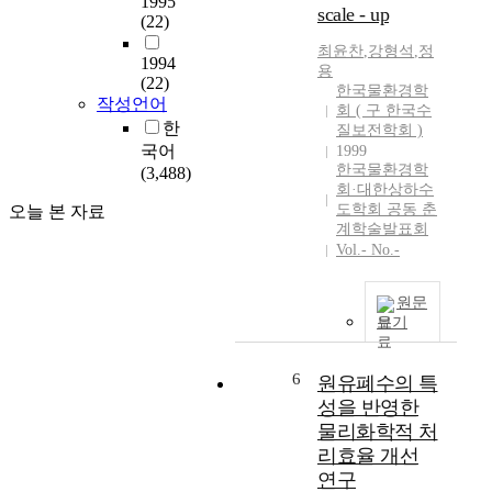
1995
편
scale - up
(22)
을
최윤찬
,
강형석
,
정
통
1994
용
해
(22)
한국물환경학
국
작성언어
회 ( 구 한국수
토
한
질보전학회 )
부
국어
1999
의
한국물환경학
(3,488)
수
회·대한상하수
량
도학회 공동 춘
오늘 본 자료
기
계학술발표회
능
Vol.- No.-
을
환
원문
경
보기
부
로
6
원유폐수의 특
일
원
성을 반영한
화
물리화학적 처
하
리효율 개선
고
연구
,