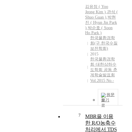
국
김유정 ( Yoo
가
Jeong Kim )
,
관석 (
Shuo Guan )
,
박현
물
진 ( Hyun Jin Park
관
)
,
박순호 ( Soon
리
Ho Park )
위
한국물환경학
원
회(구 한국수질
화
보전학회)
를
2015
통
한국물환경학
회·대한상하수
한
도학회 공동 춘
조
계학술발표회
정
Vol.2015 No.-
기
능
을
원문
마
보기
련
하
7
MBR을 이용
는
한 R/O농축수
등
처리에서 TDS
O