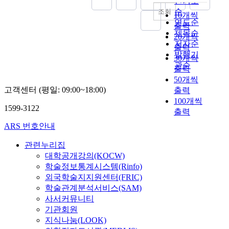
인기도
측
순
조회
10개씩
정
연도순
출력
및
제목순
20개씩
평
저자순
가
출력
발행기
되
30개씩
관순
고
출력
있
50개씩
는
고객센터 (평일: 09:00~18:00)
출력
실
100개씩
1599-3122
정
출력
으
ARS 번호안내
로
환
관련누리집
경
대학공개강의(KOCW)
부
학술정보통계시스템(Rinfo)
는
외국학술지지원센터(FRIC)
수
학술관계분석서비스(SAM)
질
사서커뮤니티
오
기관회원
염
지식나눔(LOOK)
총