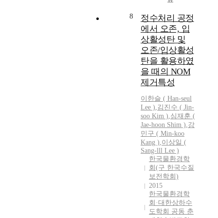
관
리
8
정수처리 공정
시
에서 오존, 입
스
상활성탄 및
템
오존/입상활성
(
탄을 활용하였
I
W
을 때의 NOM
M
제거특성
:
이한슬 ( Han-seul
I
Lee )
,
김진수 ( Jin-
n
soo Kim )
,
심재훈 (
t
Jae-hoon Shim )
,
강
e
민구 ( Min-koo
g
Kang )
,
이상일 (
r
Sang-lll Lee )
a
한국물환경학
t
회(구 한국수질
보전학회)
e
2015
d
한국물환경학
W
회·대한상하수
a
도학회 공동 춘
t