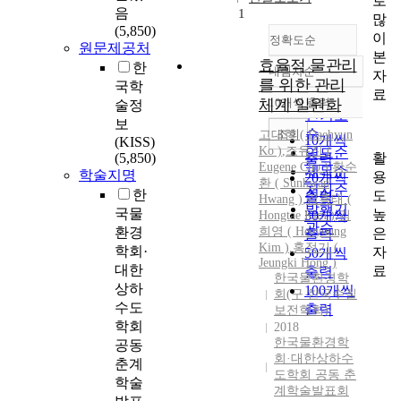
로
음
1
많
(5,850)
이
정확도순
원문제공처
본
효율적 물관리
한
내림차순
자
정확도
를 위한 관리
국학
료
순
체계 일원화
10개씩 출력
술정
내림차순
인기도
보
순
조회
고대현 ( Daehyun
10개씩
(KISS)
Ko )
,
조유진 (
연도순
활
(5,850)
출력
Eugene Cho )
,
황순
제목순
학술지명
용
20개씩
환 ( Sunhwan
저자순
한
도
출력
Hwang )
,
김홍태 (
발행기
국물
높
30개씩
Hongtae Kim )
,
김
관순
환경
희영 ( Heeyoung
은
출력
Kim )
,
홍정기 (
학회·
자
50개씩
Jeungki Hong )
대한
료
출력
한국물환경학
상하
100개씩
회(구 한국수질
수도
출력
보전학회)
학회
2018
한국물환경학
공동
회·대한상하수
춘계
도학회 공동 춘
학술
계학술발표회