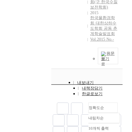
회(구 한국수질
상
보전학회)
및
2015
수
한국물환경학
회·대한상하수
량
도학회 공동 춘
,
계학술발표회
수
Vol.2015 No.-
질
측
정
원문
은
보기
해
당
기
관
내보내기
의
내책장담기
한글로보기
목
적
에
정확도순
따
라
내림차순
정확도
각
순
10개씩 출력
각
내림차순