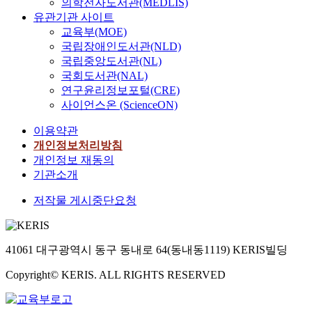
의학전자도서관(MEDLIS)
량
제
유관기관 사이트
및
교육부(MOE)
국
국립장애인도서관(NLD)
가
국립중앙도서관(NL)
수
국회도서관(NAL)
질
연구윤리정보포털(CRE)
관
사이언스온 (ScienceON)
리
를
이용약관
위
개인정보처리방침
해
개인정보 재동의
수
기관소개
량
과
저작물 게시중단요청
수
질
을
41061 대구광역시 동구 동내로 64(동내동1119) KERIS빌딩
측
정
Copyright© KERIS. ALL RIGHTS RESERVED
하
고
,