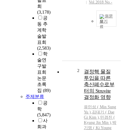
발표
Vol.2018 No.-
회
(3,178)
원문
공
보기
동 추
현
계학
재
술발
우
표회
리
(2,583)
나
학
라
술연
의
구발
물
2
결정핵 물질
표회
관
투입을 따른
논문
리
축산폐수로부
초록
는
집
(89)
터의 Struvite
수
주제분류
결정화 영향
질
공
은
유민성 ( Min Sung
학
환
Yu )
,
김대기 ( Dae
(5,847)
경
Gi Kim )
,
민경진 (
사
부
Kyung Jin Min )
,
박
회과
,
기영 ( Ki Young