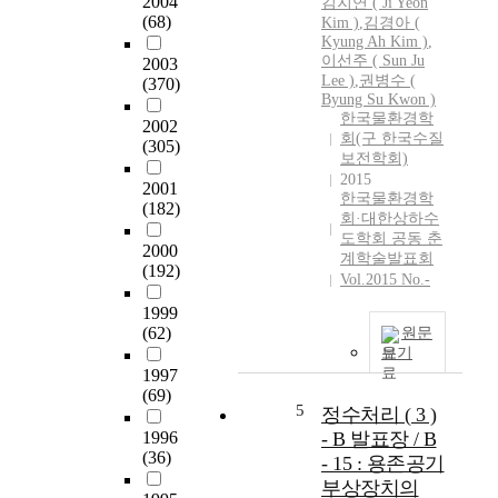
2004
김지연 ( Ji Yeon
.
(68)
Kim )
,
김경아 (
이
Kyung Ah Kim )
,
이선주 ( Sun Ju
로
2003
Lee )
,
권병수 (
(370)
인
Byung Su Kwon )
한
한국물환경학
2002
비
회(구 한국수질
(305)
효
보전학회)
율
2015
2001
을
한국물환경학
(182)
해
회·대한상하수
도학회 공동 춘
결
2000
계학술발표회
하
(192)
Vol.2015 No.-
기
위
1999
해
(62)
원문
행
보기
정
1997
(69)
조
5
정수처리 ( 3 )
직
1996
- B 발표장 / B
체
(36)
- 15 : 용존공기
계
개
부상장치의