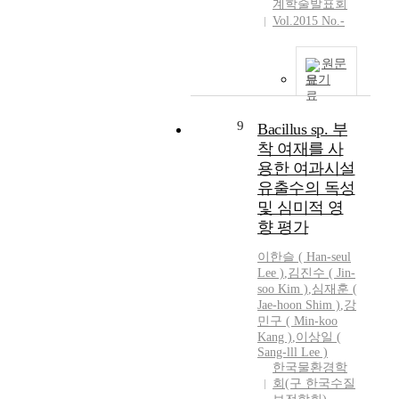
계학술발표회
e
Vol.2015 No.-
r
M
원문
a
보기
n
a
g
9
Bacillus sp. 부
e
착 여재를 사
m
용한 여과시설
e
유출수의 독성
n
및 심미적 영
t
향 평가
)
으
이한슬 ( Han-seul
로
Lee )
,
김진수 ( Jin-
전
soo Kim )
,
심재훈 (
환
Jae-hoon Shim )
,
강
하
민구 ( Min-koo
고
Kang )
,
이상일 (
자
Sang-lll Lee )
한국물환경학
하
회(구 한국수질
고