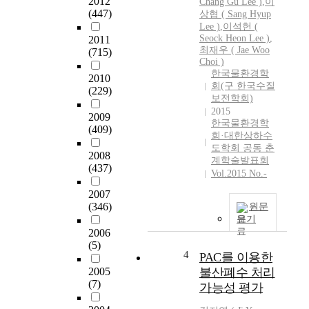
2012
Chang Gu Lee )
,
이
는
(447)
상협 ( Sang Hyup
행
Lee )
,
이석헌 (
안
Seock Heon Lee )
,
2011
부
최재우 ( Jae Woo
(715)
등
Choi )
에
한국물환경학
2010
서
회(구 한국수질
(229)
보전학회)
관
2015
리
2009
한국물환경학
하
(409)
회·대한상하수
는
도학회 공동 춘
등
2008
계학술발표회
(437)
물
Vol.2015 No.-
관
2007
리
(346)
원문
가
보기
다
2006
원
(5)
화
4
PAC를 이용한
되
2005
불산폐수 처리
어
(7)
가능성 평가
있
다