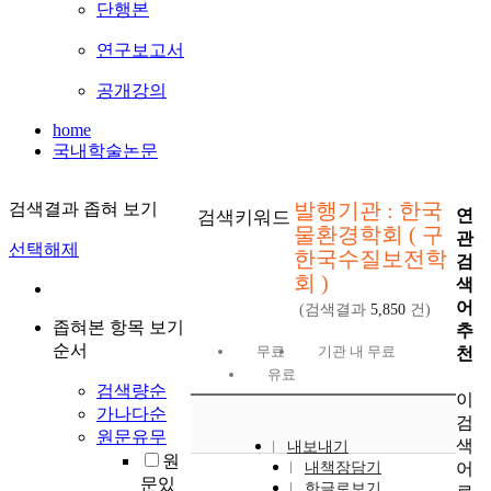
단행본
연구보고서
공개강의
home
국내학술논문
발행기관 : 한국
검색결과 좁혀 보기
연
검색키워드
물환경학회 ( 구
관
선택해제
한국수질보전학
검
회 )
색
어
(검색결과
5,850
건)
좁혀본 항목 보기
추
순서
무료
기관 내 무료
천
유료
검색량순
이
가나다순
검
원문유무
색
내보내기
원
어
내책장담기
문있
한글로보기