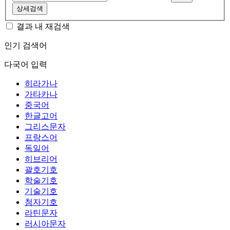
상세검색
결과 내 재검색
인기 검색어
다국어 입력
히라가나
가타카나
중국어
한글고어
그리스문자
프랑스어
독일어
히브리어
괄호기호
학술기호
기술기호
첨자기호
라틴문자
러시아문자