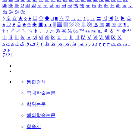
㎒
㎓
㎔
Ω
㏀
㏁
㎊
㎋
㎌
㏖
㏅
㎭
㎮
㎯
㏛
㎩
㎪
㎫
㎬
㏝
㏐
㏓
㏃
㏉
㏜
㏆
§
※
☆
★
○
●
◎
◇
◆
□
■
△
▽
→
←
↑
↓
↔
〓
◁
◀
▷
▶
♤
♠
♡
♥
♧
♣
⊙
◈
▣
◐
◑
▒
▤
▥
▨
▧
▦
▩
♨
☏
☎
☜
☞
¶
†
‡
↕
↗
↙
↖
↘
♭
♩
♪
♬
㉿
㈜
№
㏇
™
㏂
㏘
℡
＃
＆
＊
＠
ª
º
ⅰ
ⅱ
ⅲ
ⅳ
ⅴ
ⅵ
ⅶ
ⅷ
ⅸ
ⅹ
Ⅰ
Ⅱ
Ⅲ
Ⅳ
Ⅴ
Ⅵ
Ⅶ
Ⅷ
Ⅸ
Ⅹ
ا
ب
ت
ث
ج
ح
خ
د
ذ
ر
ز
س
ش
ص
ض
ط
ظ
ع
غ
ف
ق
ک
ل
م
ن
ه
و
ی
닫기
통합검색
국내학술논문
학위논문
해외학술논문
학술지