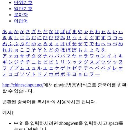
단위기호
일반기호
로마자
아랍어
あ
ぁ
か
が
さ
ざ
た
だ
な
は
ば
ぱ
ま
や
ゃ
ら
わ
ゎ
ん
い
ぃ
き
ぎ
し
じ
ち
ぢ
に
ひ
び
ぴ
み
り
う
ぅ
く
ぐ
す
ず
つ
づ
っ
ぬ
ふ
ぶ
ぷ
む
ゆ
ゅ
る
え
ぇ
け
げ
せ
ぜ
て
で
ね
へ
べ
ぺ
め
れ
お
ぉ
こ
ご
そ
ぞ
と
ど
の
ほ
ぼ
ぽ
も
よ
ょ
ろ
を
ア
ァ
カ
サ
ザ
タ
ダ
ナ
ハ
バ
パ
マ
ヤ
ャ
ラ
ワ
ヮ
ン
イ
ィ
キ
ギ
シ
ジ
チ
ヂ
ニ
ヒ
ビ
ピ
ミ
リ
ウ
ゥ
ク
グ
ス
ズ
ツ
ヅ
ッ
ヌ
フ
ブ
プ
ム
ユ
ュ
ル
エ
ェ
ケ
ゲ
セ
ゼ
テ
デ
ヘ
ベ
ペ
メ
レ
オ
ォ
コ
ゴ
ソ
ゾ
ト
ド
ノ
ホ
ボ
ポ
モ
ヨ
ョ
ロ
ヲ
―
http://chineseinput.net/
에서 pinyin(병음)방식으로 중국어를 변환
할 수 있습니다.
변환된 중국어를 복사하여 사용하시면 됩니다.
예시)
中文 을 입력하시려면
zhongwen
을 입력하시고 space를
누르시면됩니다.