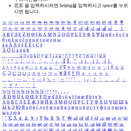
北京 을 입력하시려면
beijing
을 입력하시고 space를 누르
시면 됩니다.
ㅥ
ㅦ
ㅧ
ㅨ
ㅩ
ㅪ
ㅫ
ㅬ
ㅭ
ㅮ
ㅯ
ㅰ
ㅱ
ㅲ
ㅳ
ㅴ
ㅵ
ㅶ
ㅷ
ㅸ
ㅹ
ㅺ
ㅻ
ㅼ
ㅽ
ㅾ
ㅿ
ㆀ
ㆁ
ㆂ
ㆃ
ㆄ
ㆅ
ㆆ
ㆇ
ㆈ
ㆉ
ㆊ
ㆋ
ㆌ
ㆍ
ㆎ
Α
Β
Γ
Δ
Ε
Ζ
Η
Θ
Ι
Κ
Λ
Μ
Ν
Ξ
Ο
Π
Ρ
Σ
Τ
Υ
Φ
Χ
Ψ
Ω
α
β
γ
δ
ε
ζ
η
θ
ι
κ
λ
μ
ν
ξ
ο
π
ρ
σ
τ
υ
φ
χ
ψ
ω
á
à
Á
À
é
è
É
È
ç
Ç
ê
Ä
Ö
Ü
ä
ö
ü
ß
ְ
ֳ
ֲ
ֱ
ָ
ַ
ֵ
ֶ
ִ
ֹ
ּ
ֻ
ׂ
ׁ
ּ
ב
ה
נ
מ
צ
ת
ץ
ש
ד
ג
כ
ע
י
ח
ל
ך
ף
ק
ר
א
ט
ו
ן
ם
פ
‘
’
“
”
〔
〕
〈
〉
「
」
『
』
【
】
＂
（
）
［
］
｛
｝
±
×
÷
≠
≤
≥
∞
∴
♂
♀
∠
⊥
⌒
∂
∇
≡
≒
≪
≫
√
∽
∝
∵
∫
∬
∈
∋
⊆
⊇
⊂
⊃
∪
∩
∧
∨
￢
⇒
⇔
∀
∃
∮
∑
∏
＋
－
＜
＝
＞
、
。
·
‥
…
¨
〃
―
∥
＼
∼
´
～
ˇ
˘
˝
˚
˙
¸
˛
¡
¿
ː
！
＇
，
．
／
：
；
？
＾
＿
｀
｜
½
⅓
⅔
¼
¾
⅛
⅜
⅝
⅞
¹
²
³
⁴
ⁿ
₁
₂
₃
₄
Æ
Ð
Ħ
Ĳ
Ł
Ø
Œ
Þ
Ŧ
Ŋ
æ
đ
ð
ħ
ı
ĳ
ĸ
ŀ
ł
ø
œ
ß
þ
ŧ
ŋ
ŉ
А
Б
В
Г
Д
Е
Ё
Ж
З
И
Й
К
Л
М
Н
О
П
Р
С
Т
У
Ф
Х
Ц
Ч
Ш
Щ
Ъ
Ы
Ь
Э
Ю
Я
а
б
в
г
д
е
ё
ж
з
и
й
к
л
м
н
о
п
р
с
т
у
ф
х
ц
ч
ш
щ
ъ
ы
ь
э
ю
я
′
″
℃
Å
￠
￡
￥
¤
℉
‰
＄
％
Ｆ
￦
㎕
㎖
㎗
ℓ
㎘
㏄
㎣
㎤
㎥
㎦
㎙
㎚
㎛
㎜
㎝
㎞
㎟
㎠
㎡
㎢
㏊
㎍
㎎
㎏
㏏
㎈
㎉
㏈
㎧
㎨
㎰
㎱
㎲
㎳
㎴
㎵
㎶
㎷
㎸
㎹
㎀
㎁
㎂
㎃
㎄
㎺
㎻
㎽
㎾
㎿
㎐
㎑