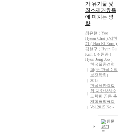
가 유기물 및
E
C
질소제거효율
D
에 미치는 영
대
향
부
분
최유현 ( Yoo
Hyeon Choi )
,
엄한
의
기 ( Han Ki Eom )
,
국
김현구 ( Hyun Gu
가
Kim )
,
주현종 (
에
Hyun Jong Joo )
서
한국물환경학
추
회(구 한국수질
진
보전학회)
하
2015
한국물환경학
고
회·대한상하수
있
도학회 공동 춘
는
계학술발표회
통
Vol.2015 No.-
합
적
인
원문
보기
물