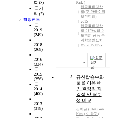
학
(3)
Park )
수
한국물환경학
기
량
회(구 한국수질
은
타
(3)
보전학회)
국
발행연도
2015
토
한국물환경학
부
2019
회·대한상하수
(249)
,
도학회 공동 춘
농
계학술발표회
2018
업
Vol.2015 No.-
(269)
용
수
원문
2016
는
보기
(334)
농
림
2015
3
규산칼슘수화
부
(356)
,
물을 이용한
소
인 결정의 침
2014
하
(400)
강성 및 탈수
천
성 비교
및
2013
(319)
방
김희곤 ( Hee Gon
재
Kim )
,
이창구 (