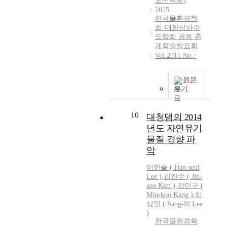
보전학회)
있
2015
다
한국물환경학
.
회·대한상하수
하
도학회 공동 춘
천
계학술발표회
모
Vol.2015 No.-
니
터
원문
링
보기
및
평
10
가
대청댐의 2014
와
년도 자연유기
관
물질 경향 파
련
악
하
여
이한슬 ( Han-seul
현
Lee )
,
김진수 ( Jin-
soo Kim )
,
강민구 (
재
Min-koo Kang )
,
이
하
상일 ( Sang-lll Lee
천
)
의
한국물환경학
기