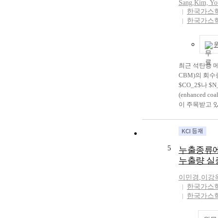
Sang
,
Kim, Yo
하여 H₂와 
미늄 재질의 4
한국가스
제조하는데 원
든 후, 부취
한국가스
스팀, 이산화
가 사용되는 
용되는 이산화
였다. 포집된
산화탄소를 회
토그래피(Main B
게 된다. 따라
Detector :
생하는 이산화
최근 석탄층 메탄
제의 농도를 
로 사용되는 
CBM)의 회
관리를 위하여
가스전에 포함
$CO_2$나 $
로 부취농도 
석하여 가스전
(enhanced co
으로 판단된다
용범위를 연구하고
이 주목받고 
activities to r
생산기술인 탈수(
greenhouse gas
회수율이 높지
Under this cir
메탄가스의 생
sized gas fiel
고려한 주입가
5
누출종류에
as LNG is not e
하다. 본 연
누출량 실
Particularly, f
가스의 혼합 
gas field, sepa
는 영향을 분석
이민경
,
이강
installed to ad
을 구축하고 
한국가스
plant construc
메탄가스 회수
한국가스
emission into 
행하였다. 그 
result of gree
수공법을 적용