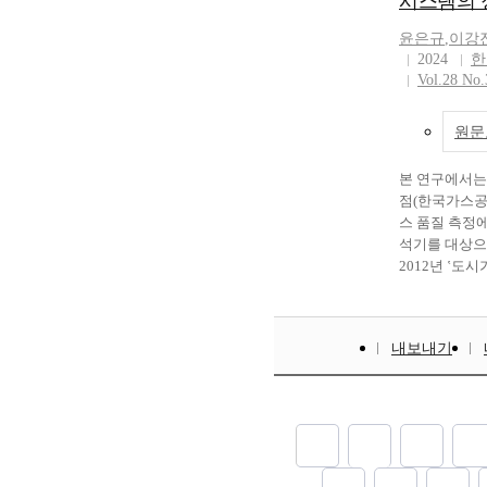
시스템의 
다. 매립지가
the UNFCCC, a
용 연료로 사
윤은규
,
이강
differentiated
율을 높이는 
2024
한
toxic gas reduc
믹서를 이용한
Vol.28 No.
party certificat
더별로 흡기포
needed to prev
이용하여 기체
에서 독성가스
원문
급 시스템을 
이 및 태양광
성하였다. 전자
증가하고 있는
본 연구에서는
게 되면 매립
독성가스 소비
점(한국가스공
따른 에너지 변
12% 정도 증
스 품질 측정
발생에 따른 
사용에만 관심
석기를 대상으로 측정 정확도를 평
아지게 되어 
리나 안전에는
2012년 ʽ도
된다. 매립지
다. 2012년 
후 천연가스 
화를 하기 위
고는 이러한 
량 측정 결과
점화보다는 더
여주는 사례이다
다. 가스분석
게 되어 점화
업계 및 학계
내보내기
험소와의 비교
중요하다. 이
누출사고 등에
2013년부터 
립지가스를 희
정부 주도로 
전체 시험 결
의 구성 연구를 수
수립되어추진되
천연가스 거래
landfill gas gen
관리 사각지대
능력 및 결과
released into 
에서는 반도체
가 결과, 대부
change becomes
되는 저감설비
도와 발열량 측정
of methane gas