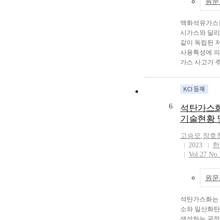
원문
the uneconomi
수율 향상을 
DME process, t
$CO_2$ 10%
can be increas
스의 회수량이
액화석유가스는
because of nat
나 탄소배출권
시가스와 달리
to resource ga
및 재생산된 $
같이 독립된 
syngas as H2
려한 경제성 
사용특성에 의해
process and the
비율이 $CO_2$
가스 사고가 
gas, steam, ox
최종생산이익이
는 인구밀집도
used as raw ma
하였다. 따라서
대규모 인명피
in DME process
메탄가스의 회
있다. 이로 
investigated r
고려한 기준으
에 비해 인명
6
석탄가스화
gas field.
설계해야 한다
에 대한 필요
기술현황 
이에 따라 1
는 LP가스 누
고승모
,
장호
연구는 1996
2023
한
도, 배관 상태
Vol.27 No.
LP가스 용기
진행하였다. 이
원문
러 시나리오에
다. 가스누출
석탄가스화는 
영향을 줄 수
소와 일산화탄
누출의 경우외
생성하는 공정
화가 크게 나