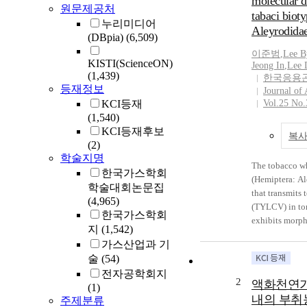
molecular d
원문제공처
tabaci biot
누리미디어
Aleyrodida
(DBpia)
(6,509)
이준범
,
Lee B
KISTI(ScienceON)
Jeong In
,
Lee 
(1,439)
한국응용
등재정보
Journal of
KCI등재
Vol.25 No.
(1,540)
KCI등재후보
복사
(2)
학술지명
The tobacco wh
한국가스학회
(Hemiptera: Ale
학술대회논문집
that transmits 
(4,965)
(TYLCV) in to
한국가스학회
exhibits morph
지
(1,542)
greenhouse whi
가스산업과 기
vaporariorum (
술
(54)
which also dam
전자공학회지
green house. Th
2
액화천연가
(1)
to quickly and
내의 부취
주제분류
whiteflies for