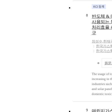
temperature an
processes such
this, the trend
specialty gas is
scenarios of L
state of compre
8
반도체 &
the case of a g
agas cylinder c
사용되는 
which may affec
for supplying t
처리효율 
regulator is no
semiconductor
구
amount is grea
When a acciden
air temperature
system, gas is 
장성수
,
한재
fastened, the i
release device 
한국가스
pressure is larg
to secure the s
한국가스
experiment can 
this case, the 
determining ga
cabinet, there i
that may occur 
theoutside. Aft
원문
flow in the gas
identify theris
The usage of to
provide measur
increasing in 
반적으로 반도
industries suc
독성, 부식성
and solar panel
용되며, 특히 
domestic toxic
(Etch) 등
an increase in
하여 반도체를
percent, but it
압축 또는 액
it is negligent 
9
매립지가스