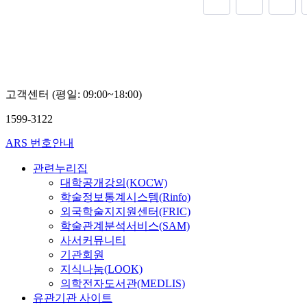
에 대한 처리
ISO/TR 14
potential. If t
법을 개발하는
며 기준시험과
landfill gas is
학원과 UNFC
를 보여주었다
internal combu
디스플레이 업
능 관리를 통
electricity and
저감시설의 처
가 이론적으로
carbon dioxide
인에 대해 실
적절한 수준으
carbon dioxide
설에도 오차 
고객센터 (평일: 09:00~18:00)
용 천연가스 
electricity gen
살펴보고 맹독
확보되고 있음을 
lower the glob
별화된 효율성
1599-3122
aims to evalua
order to use la
독성가스 사고
of on-line natu
generation usi
ARS 번호안내
서 독성가스 
measure the qua
engine, it is i
제3자 인증제
supply points 
thermal efficie
관련누리집
였다.
validity of the
better to use g
대학공개강의(KOCW)
in gas trading 
electronically 
학술정보통계시스템(Rinfo)
the energy con
intake port for
외국학술지지원센터(FRIC)
trading system
conventional f
학술관계분석서비스(SAM)
accuracy of th
mixer. When a 
사서커뮤니티
evaluated annu
electronically 
기관회원
proficiency te
is used, energy
지식나눔(LOOK)
interlaboratory
in fuel compone
의학전자도서관(MEDLIS)
were analyzed s
consequently c
유관기관 사이트
measurement m
according to l