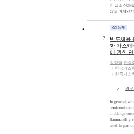
리 질소 산화
이 체결될 경
않고 미세먼지
것으로 나타났
하게이용할 수
추후 발생할 수
가적인 화학물
대한 누출량 
가스화는 합성
가스안전관리 
가스화복합화력발전
한다. Unlike NG
7
반도체용 
Gasification 
LPG is mainly 
한 가스캐
즈마 석탄가스
of cylinders or
에 관한 
(Underground 
is widely used 
분류된다. 최
underdeveloped
김정덕
,
한승
용하기 위하여
neglect of saf
한국가스
하는 수성가스전환(
Houses and bus
한국가스
반응기와 이산
accidents are 
결합하는 사례
relatively high
원문
는 석탄가스화
Therefore, the 
생산 방법에 
the safety man
행되고 있는 
raised. Accord
In general, wh
산 프로젝트를
Safety Corpor
semiconductor,
test. In this s
anddangerous s
experiment, th
flammability, t
of LPG vessel
used. In partic
several condit
manufactured u