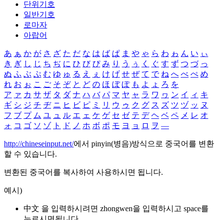
단위기호
일반기호
로마자
아랍어
あ
ぁ
か
が
さ
ざ
た
だ
な
は
ば
ぱ
ま
や
ゃ
ら
わ
ゎ
ん
い
ぃ
き
ぎ
し
じ
ち
ぢ
に
ひ
び
ぴ
み
り
う
ぅ
く
ぐ
す
ず
つ
づ
っ
ぬ
ふ
ぶ
ぷ
む
ゆ
ゅ
る
え
ぇ
け
げ
せ
ぜ
て
で
ね
へ
べ
ぺ
め
れ
お
ぉ
こ
ご
そ
ぞ
と
ど
の
ほ
ぼ
ぽ
も
よ
ょ
ろ
を
ア
ァ
カ
サ
ザ
タ
ダ
ナ
ハ
バ
パ
マ
ヤ
ャ
ラ
ワ
ヮ
ン
イ
ィ
キ
ギ
シ
ジ
チ
ヂ
ニ
ヒ
ビ
ピ
ミ
リ
ウ
ゥ
ク
グ
ス
ズ
ツ
ヅ
ッ
ヌ
フ
ブ
プ
ム
ユ
ュ
ル
エ
ェ
ケ
ゲ
セ
ゼ
テ
デ
ヘ
ベ
ペ
メ
レ
オ
ォ
コ
ゴ
ソ
ゾ
ト
ド
ノ
ホ
ボ
ポ
モ
ヨ
ョ
ロ
ヲ
―
http://chineseinput.net/
에서 pinyin(병음)방식으로 중국어를 변환
할 수 있습니다.
변환된 중국어를 복사하여 사용하시면 됩니다.
예시)
中文 을 입력하시려면
zhongwen
을 입력하시고 space를
누르시면됩니다.