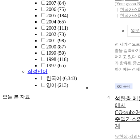
samples were 
2007
(84)
(Youngsoon B
cylinders(4.5 
2006
(75)
한국가스
vacuum at the 
2005
(184)
한국가스
the odorants w
2004
(65)
using the gas. 
2003
(111)
원문
were analyzed
2002
(73)
chromatograph
2001
(98)
전 세계적으로
7890A, Detect
2000
(87)
출을 감축하기
suggest that th
1999
(59)
어지고 있다.
need to make 
1998
(118)
가 함유된 중
the types of fa
1997
(65)
하기에는 경제
odorizatio
작성언어
에 포함된 이
설에서는 천연
한국어
(6,343)
분리설비가 추
을 통해 공급
영어
(213)
서 플랜트 건
액화천연가스(
이산화탄소는 
급받아 기화시
오늘 본 자료
4
석탄층 메
가스 감축과는
서 가스 누출
에서
이러한 비경제
를 방지하기 
CO<sub>2<
DME Proc
최초지점과 소
주입가스의
이산화탄소를 
분포하는지 분
계
로 활용할 수
일정한 유량이
KOGAS DME
위치에 따라 
유현상
,
김영
하는 Tri- re
위한 분석이이