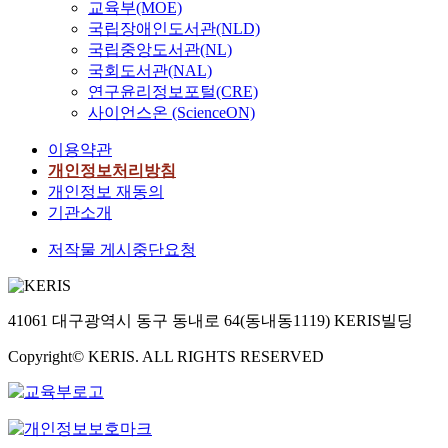
교육부(MOE)
reliability of 
are improved. I
국립장애인도서관(NLD)
gas analyzers f
gas under lean
국립중앙도서관(NL)
evaluation resu
ignition energy
the concentrat
국회도서관(NAL)
the theoretical 
components and
required, thus 
연구윤리정보포털(CRE)
the evaluation 
higher ignition
사이언스온 (ScienceON)
13528 and ISO
For this, in thi
이용약관
statistical agr
construction o
testing. It was
개인정보처리방침
that is fueled 
measurement a
개인정보 재동의
maintained wit
기관소개
possible limit
저작물 게시중단요청
performance m
reliability of 
used in natural
41061 대구광역시 동구 동내로 64(동내동1119) KERIS빌딩
Copyright© KERIS. ALL RIGHTS RESERVED