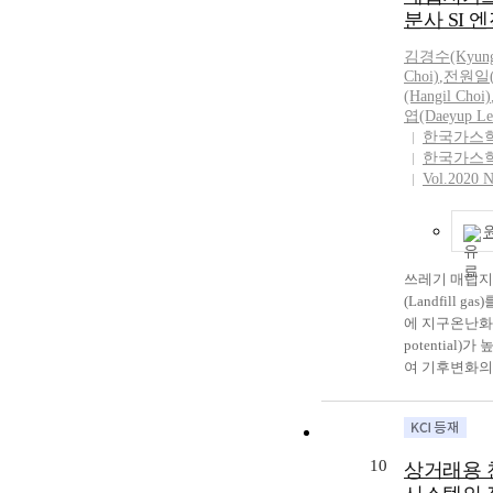
되어 있는데,
post. In Septe
분사 SI 
에 공급하는 
occurred in Gu
CylinderCa
acid leak demo
김경수(Kyung
가스공급시스템
safety managem
Choi)
,
전원일(W
시 배관 계측
government, i
(Hangil Choi)
보를 위해 가
엽(Daeyup Le
been intereste
장치를 통해 
한국가스
substances(tox
경우 가스캐비
한국가스
led safety ma
Vol.2020 
캐비닛 외부로
established an
따라서 가스캐
still a lot of 
석하여 누출에
of this study i
에 대한 위험
measurement me
하고자 한다.
removal effici
쓰레기 매립지
emitted from t
(Landfill 
semiconductor 
에 지구온난화지수
this study dem
potential
facilities can 
여 기후변화의
verification te
립지 가스에 
method guideli
기관의 연료로
removal effici
화탄소 형태로
reduction faci
서 발생하는 
10
상거래용 
display indust
온난화지수를 
Institute of E