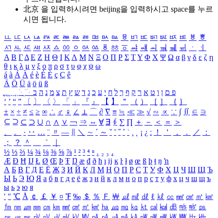
北京 을 입력하시려면
beijing
을 입력하시고 space를 누르
시면 됩니다.
ㅥ
ㅦ
ㅧ
ㅨ
ㅩ
ㅪ
ㅫ
ㅬ
ㅭ
ㅮ
ㅯ
ㅰ
ㅱ
ㅲ
ㅳ
ㅴ
ㅵ
ㅶ
ㅷ
ㅸ
ㅹ
ㅺ
ㅻ
ㅼ
ㅽ
ㅾ
ㅿ
ㆀ
ㆁ
ㆂ
ㆃ
ㆄ
ㆅ
ㆆ
ㆇ
ㆈ
ㆉ
ㆊ
ㆋ
ㆌ
ㆍ
ㆎ
Α
Β
Γ
Δ
Ε
Ζ
Η
Θ
Ι
Κ
Λ
Μ
Ν
Ξ
Ο
Π
Ρ
Σ
Τ
Υ
Φ
Χ
Ψ
Ω
α
β
γ
δ
ε
ζ
η
θ
ι
κ
λ
μ
ν
ξ
ο
π
ρ
σ
τ
υ
φ
χ
ψ
ω
á
à
Á
À
é
è
É
È
ç
Ç
ê
Ä
Ö
Ü
ä
ö
ü
ß
ְ
ֳ
ֲ
ֱ
ָ
ַ
ֵ
ֶ
ִ
ֹ
ּ
ֻ
ׂ
ׁ
ּ
ב
ה
נ
מ
צ
ת
ץ
ש
ד
ג
כ
ע
י
ח
ל
ך
ף
ק
ר
א
ט
ו
ן
ם
פ
‘
’
“
”
〔
〕
〈
〉
「
」
『
』
【
】
＂
（
）
［
］
｛
｝
±
×
÷
≠
≤
≥
∞
∴
♂
♀
∠
⊥
⌒
∂
∇
≡
≒
≪
≫
√
∽
∝
∵
∫
∬
∈
∋
⊆
⊇
⊂
⊃
∪
∩
∧
∨
￢
⇒
⇔
∀
∃
∮
∑
∏
＋
－
＜
＝
＞
、
。
·
‥
…
¨
〃
―
∥
＼
∼
´
～
ˇ
˘
˝
˚
˙
¸
˛
¡
¿
ː
！
＇
，
．
／
：
；
？
＾
＿
｀
｜
½
⅓
⅔
¼
¾
⅛
⅜
⅝
⅞
¹
²
³
⁴
ⁿ
₁
₂
₃
₄
Æ
Ð
Ħ
Ĳ
Ł
Ø
Œ
Þ
Ŧ
Ŋ
æ
đ
ð
ħ
ı
ĳ
ĸ
ŀ
ł
ø
œ
ß
þ
ŧ
ŋ
ŉ
А
Б
В
Г
Д
Е
Ё
Ж
З
И
Й
К
Л
М
Н
О
П
Р
С
Т
У
Ф
Х
Ц
Ч
Ш
Щ
Ъ
Ы
Ь
Э
Ю
Я
а
б
в
г
д
е
ё
ж
з
и
й
к
л
м
н
о
п
р
с
т
у
ф
х
ц
ч
ш
щ
ъ
ы
ь
э
ю
я
′
″
℃
Å
￠
￡
￥
¤
℉
‰
＄
％
Ｆ
￦
㎕
㎖
㎗
ℓ
㎘
㏄
㎣
㎤
㎥
㎦
㎙
㎚
㎛
㎜
㎝
㎞
㎟
㎠
㎡
㎢
㏊
㎍
㎎
㎏
㏏
㎈
㎉
㏈
㎧
㎨
㎰
㎱
㎲
㎳
㎴
㎵
㎶
㎷
㎸
㎹
㎀
㎁
㎂
㎃
㎄
㎺
㎻
㎽
㎾
㎿
㎐
㎑