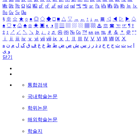
㎒
㎓
㎔
Ω
㏀
㏁
㎊
㎋
㎌
㏖
㏅
㎭
㎮
㎯
㏛
㎩
㎪
㎫
㎬
㏝
㏐
㏓
㏃
㏉
㏜
㏆
§
※
☆
★
○
●
◎
◇
◆
□
■
△
▽
→
←
↑
↓
↔
〓
◁
◀
▷
▶
♤
♠
♡
♥
♧
♣
⊙
◈
▣
◐
◑
▒
▤
▥
▨
▧
▦
▩
♨
☏
☎
☜
☞
¶
†
‡
↕
↗
↙
↖
↘
♭
♩
♪
♬
㉿
㈜
№
㏇
™
㏂
㏘
℡
＃
＆
＊
＠
ª
º
ⅰ
ⅱ
ⅲ
ⅳ
ⅴ
ⅵ
ⅶ
ⅷ
ⅸ
ⅹ
Ⅰ
Ⅱ
Ⅲ
Ⅳ
Ⅴ
Ⅵ
Ⅶ
Ⅷ
Ⅸ
Ⅹ
ا
ب
ت
ث
ج
ح
خ
د
ذ
ر
ز
س
ش
ص
ض
ط
ظ
ع
غ
ف
ق
ک
ل
م
ن
ه
و
ی
닫기
통합검색
국내학술논문
학위논문
해외학술논문
학술지