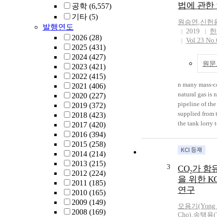
법에 관한
공학
(6,557)
strategies. In 
기타
(5)
mediated isot
원승연
,
신헌
assay to quickl
발행연도
2019
한
tabaci. Primer 
2026
(28)
Vol.23 No.
specificity of 
2025
(431)
of the target 
2024
(427)
원문
for pheromone 
2023
(421)
neuropeptide 
2022
(415)
from transcript
n many mass-co
2021
(406)
biotype Q. Th
natural gas is 
2020
(227)
set showed spec
pipeline of the
2019
(372)
target region. 
supplied from 
2018
(423)
tabaci detecti
the tank lorry 
2017
(420)
with four LAM
prevent human
2016
(394)
minimum amou
gas leakage at 
2015
(258)
required for vi
conducted to a
2014
(214)
These results 
odorant injecte
2013
(215)
3
CO₂가 
LAMP assay can
consumption po
2012
(224)
을 위한 KOG
monitoring of B
performed to c
2011
(185)
연구
concentration 
2010
(165)
position in the
2009
(149)
모용기(Yong 
flow rate flowe
2008
(169)
Cho)
,
송택용(Ta