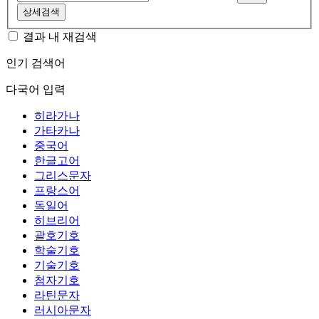
상세검색
결과 내 재검색
인기 검색어
다국어 입력
히라가나
가타카나
중국어
한글고어
그리스문자
프랑스어
독일어
히브리어
괄호기호
학술기호
기술기호
첨자기호
라틴문자
러시아문자