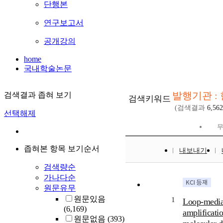
단행본
연구보고서
공개강의
home
국내학술논문
발행기관 :
검색결과 좁혀 보기
검색키워드
(검색결과
6,562
선택해제
좁혀본 항목 보기순서
내보내기
검색량순
가나다순
원문유무
원문있음
1
Loop-media
(6,169)
amplificati
원문없음
(393)