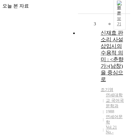
오늘 본 자료
원
문
보
3
기
신재효 판
소리 사설
삽입시의
수용적 의
미 : <춘향
가>(남창)
을 중심으
로
조기영
연세대학
교 국어국
문학과
1988
연세어문
학
Vol.21
No.-