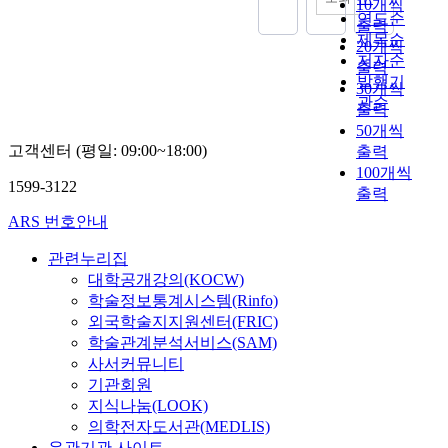
10개씩
는
연도순
출력
앞
제목순
20개씩
길
저자순
출력
에
발행기
30개씩
가
관순
출력
로
50개씩
질
고객센터 (평일: 09:00~18:00)
출력
리
100개씩
는
1599-3122
출력
이
뭉
ARS 번호안내
치
(
관련누리집
・
대학공개강의(KOCW)
・
학술정보통계시스템(Rinfo)
・
외국학술지지원센터(FRIC)
)
학술관계분석서비스(SAM)
그
사서커뮤니티
러
기관회원
면
지식나눔(LOOK)
앞
의학전자도서관(MEDLIS)
으
유관기관 사이트