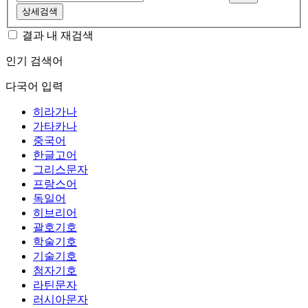
상세검색
결과 내 재검색
인기 검색어
다국어 입력
히라가나
가타카나
중국어
한글고어
그리스문자
프랑스어
독일어
히브리어
괄호기호
학술기호
기술기호
첨자기호
라틴문자
러시아문자