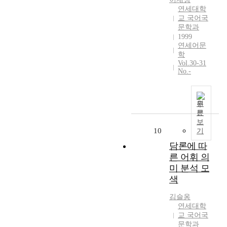
를
연세대학
부
교 국어국
둥
문학과
켜
1999
연세어문
안
학
고
Vol.30-31
울
No.-
부
짖
는
원
,
문
눈
보
을
10
기
부
담론에 따
릅
른 어휘 의
뜬
미 분석 모
첫
째
색
의
김슬옹
형
연세대학
상
교 국어국
,
문학과