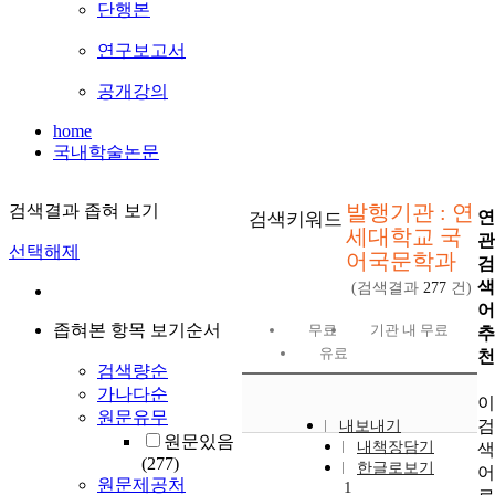
단행본
연구보고서
공개강의
home
국내학술논문
발행기관 : 연
검색결과 좁혀 보기
연
검색키워드
세대학교 국
관
선택해제
어국문학과
검
색
(검색결과
277
건)
어
좁혀본 항목 보기순서
무료
기관 내 무료
추
유료
천
검색량순
가나다순
이
원문유무
검
내보내기
원문있음
내책장담기
색
(277)
한글로보기
어
원문제공처
1