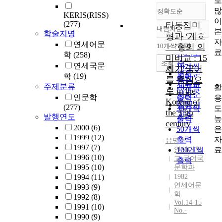
로
많
정확도순
KERIS(RISS)
이
(277)
타동접미
내림차순
본
정확도
학술지명
형과 ‘­게ㅎ
자
순
연세어문
10개씩 출력
ㆍ­’형의 의
내림차순
료
인기도
학
(258)
미비교 : 15
순
조회
연세국문
10개씩
세기 국어
연도순
학
(19)
출력
를 중심으
제목순
주제분류
활
20개씩
로 in the
저자순
인문학
용
출력
Korean of
발행기
(277)
도
30개씩
the 15th
관순
발행연도
높
출력
century
2000
(6)
은
50개씩
1999
(12)
자
출력
유명희
1997
(7)
료
연세대학
100개씩
1996
(10)
교 국어국
출력
1995
(10)
문학과
1994
(11)
1982
연세어문
1993
(9)
학
1992
(8)
Vol.14-15
1991
(10)
No.-
1990
(9)