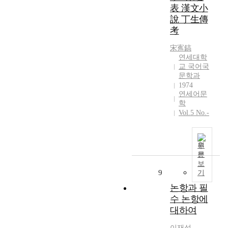
表 漢文小
렷
說 丁生傳
한
考
형
상
宋寯鎬
이
연세대학
새
교 국어국
겨
문학과
지
1974
기
연세어문
마
학
련
Vol.5 No.-
이
다
.
원
싸
문
늘
보
9
한
기
선
논항과 필
비
수 논항에
의
대하여
시
체
이재성