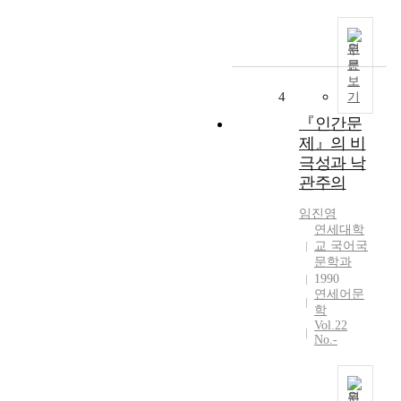
원
문
보
4
기
『인간문
제』의 비
극성과 낙
관주의
임진영
연세대학
교 국어국
문학과
1990
연세어문
학
Vol.22
No.-
원