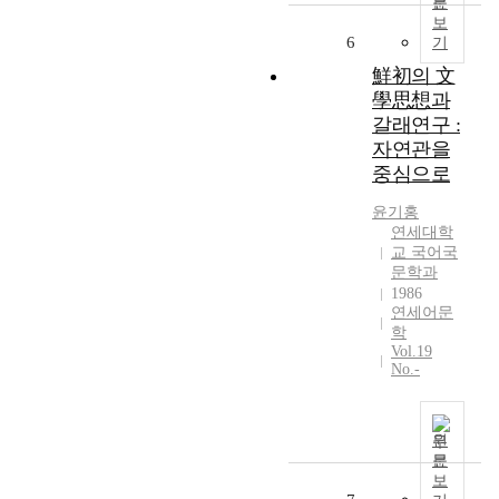
문
만
보
들
6
기
것
鮮初의 文
인
學思想과
가
갈래연구 :
는
자연관을
항
중심으로
상
계
윤기홍
급
연세대학
적
교 국어국
문
문학과
제
1986
이
연세어문
다
학
.
Vol.19
No.-
강
경
애
의
원
문
「
보
인