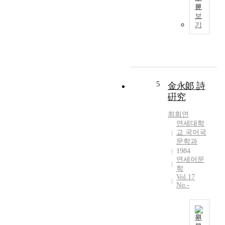
문
계
보
급
기
사
회
에
서
는
누
5
金永郞 詩
가
硏究
누
구
최희연
를
연세대학
슬
교 국어국
문학과
퍼
1984
하
연세어문
고
학
,
Vol.17
웃
No.-
음
거
리
원
로