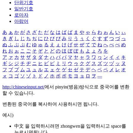
단위기호
일반기호
로마자
아랍어
あ
ぁ
か
が
さ
ざ
た
だ
な
は
ば
ぱ
ま
や
ゃ
ら
わ
ゎ
ん
い
ぃ
き
ぎ
し
じ
ち
ぢ
に
ひ
び
ぴ
み
り
う
ぅ
く
ぐ
す
ず
つ
づ
っ
ぬ
ふ
ぶ
ぷ
む
ゆ
ゅ
る
え
ぇ
け
げ
せ
ぜ
て
で
ね
へ
べ
ぺ
め
れ
お
ぉ
こ
ご
そ
ぞ
と
ど
の
ほ
ぼ
ぽ
も
よ
ょ
ろ
を
ア
ァ
カ
サ
ザ
タ
ダ
ナ
ハ
バ
パ
マ
ヤ
ャ
ラ
ワ
ヮ
ン
イ
ィ
キ
ギ
シ
ジ
チ
ヂ
ニ
ヒ
ビ
ピ
ミ
リ
ウ
ゥ
ク
グ
ス
ズ
ツ
ヅ
ッ
ヌ
フ
ブ
プ
ム
ユ
ュ
ル
エ
ェ
ケ
ゲ
セ
ゼ
テ
デ
ヘ
ベ
ペ
メ
レ
オ
ォ
コ
ゴ
ソ
ゾ
ト
ド
ノ
ホ
ボ
ポ
モ
ヨ
ョ
ロ
ヲ
―
http://chineseinput.net/
에서 pinyin(병음)방식으로 중국어를 변환
할 수 있습니다.
변환된 중국어를 복사하여 사용하시면 됩니다.
예시)
中文 을 입력하시려면
zhongwen
을 입력하시고 space를
누르시면됩니다.