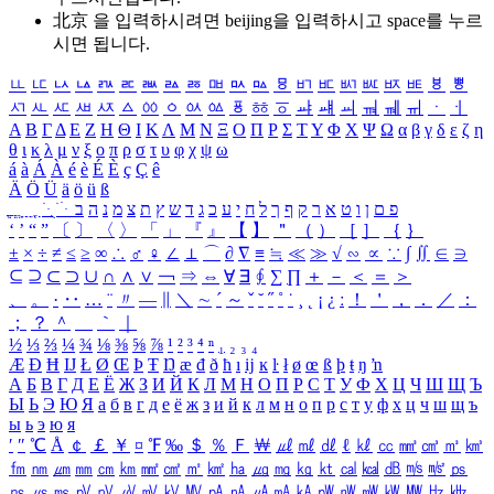
北京 을 입력하시려면
beijing
을 입력하시고 space를 누르
시면 됩니다.
ㅥ
ㅦ
ㅧ
ㅨ
ㅩ
ㅪ
ㅫ
ㅬ
ㅭ
ㅮ
ㅯ
ㅰ
ㅱ
ㅲ
ㅳ
ㅴ
ㅵ
ㅶ
ㅷ
ㅸ
ㅹ
ㅺ
ㅻ
ㅼ
ㅽ
ㅾ
ㅿ
ㆀ
ㆁ
ㆂ
ㆃ
ㆄ
ㆅ
ㆆ
ㆇ
ㆈ
ㆉ
ㆊ
ㆋ
ㆌ
ㆍ
ㆎ
Α
Β
Γ
Δ
Ε
Ζ
Η
Θ
Ι
Κ
Λ
Μ
Ν
Ξ
Ο
Π
Ρ
Σ
Τ
Υ
Φ
Χ
Ψ
Ω
α
β
γ
δ
ε
ζ
η
θ
ι
κ
λ
μ
ν
ξ
ο
π
ρ
σ
τ
υ
φ
χ
ψ
ω
á
à
Á
À
é
è
É
È
ç
Ç
ê
Ä
Ö
Ü
ä
ö
ü
ß
ְ
ֳ
ֲ
ֱ
ָ
ַ
ֵ
ֶ
ִ
ֹ
ּ
ֻ
ׂ
ׁ
ּ
ב
ה
נ
מ
צ
ת
ץ
ש
ד
ג
כ
ע
י
ח
ל
ך
ף
ק
ר
א
ט
ו
ן
ם
פ
‘
’
“
”
〔
〕
〈
〉
「
」
『
』
【
】
＂
（
）
［
］
｛
｝
±
×
÷
≠
≤
≥
∞
∴
♂
♀
∠
⊥
⌒
∂
∇
≡
≒
≪
≫
√
∽
∝
∵
∫
∬
∈
∋
⊆
⊇
⊂
⊃
∪
∩
∧
∨
￢
⇒
⇔
∀
∃
∮
∑
∏
＋
－
＜
＝
＞
、
。
·
‥
…
¨
〃
―
∥
＼
∼
´
～
ˇ
˘
˝
˚
˙
¸
˛
¡
¿
ː
！
＇
，
．
／
：
；
？
＾
＿
｀
｜
½
⅓
⅔
¼
¾
⅛
⅜
⅝
⅞
¹
²
³
⁴
ⁿ
₁
₂
₃
₄
Æ
Ð
Ħ
Ĳ
Ł
Ø
Œ
Þ
Ŧ
Ŋ
æ
đ
ð
ħ
ı
ĳ
ĸ
ŀ
ł
ø
œ
ß
þ
ŧ
ŋ
ŉ
А
Б
В
Г
Д
Е
Ё
Ж
З
И
Й
К
Л
М
Н
О
П
Р
С
Т
У
Ф
Х
Ц
Ч
Ш
Щ
Ъ
Ы
Ь
Э
Ю
Я
а
б
в
г
д
е
ё
ж
з
и
й
к
л
м
н
о
п
р
с
т
у
ф
х
ц
ч
ш
щ
ъ
ы
ь
э
ю
я
′
″
℃
Å
￠
￡
￥
¤
℉
‰
＄
％
Ｆ
￦
㎕
㎖
㎗
ℓ
㎘
㏄
㎣
㎤
㎥
㎦
㎙
㎚
㎛
㎜
㎝
㎞
㎟
㎠
㎡
㎢
㏊
㎍
㎎
㎏
㏏
㎈
㎉
㏈
㎧
㎨
㎰
㎱
㎲
㎳
㎴
㎵
㎶
㎷
㎸
㎹
㎀
㎁
㎂
㎃
㎄
㎺
㎻
㎽
㎾
㎿
㎐
㎑