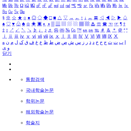
㎒
㎓
㎔
Ω
㏀
㏁
㎊
㎋
㎌
㏖
㏅
㎭
㎮
㎯
㏛
㎩
㎪
㎫
㎬
㏝
㏐
㏓
㏃
㏉
㏜
㏆
§
※
☆
★
○
●
◎
◇
◆
□
■
△
▽
→
←
↑
↓
↔
〓
◁
◀
▷
▶
♤
♠
♡
♥
♧
♣
⊙
◈
▣
◐
◑
▒
▤
▥
▨
▧
▦
▩
♨
☏
☎
☜
☞
¶
†
‡
↕
↗
↙
↖
↘
♭
♩
♪
♬
㉿
㈜
№
㏇
™
㏂
㏘
℡
＃
＆
＊
＠
ª
º
ⅰ
ⅱ
ⅲ
ⅳ
ⅴ
ⅵ
ⅶ
ⅷ
ⅸ
ⅹ
Ⅰ
Ⅱ
Ⅲ
Ⅳ
Ⅴ
Ⅵ
Ⅶ
Ⅷ
Ⅸ
Ⅹ
ا
ب
ت
ث
ج
ح
خ
د
ذ
ر
ز
س
ش
ص
ض
ط
ظ
ع
غ
ف
ق
ک
ل
م
ن
ه
و
ی
닫기
통합검색
국내학술논문
학위논문
해외학술논문
학술지