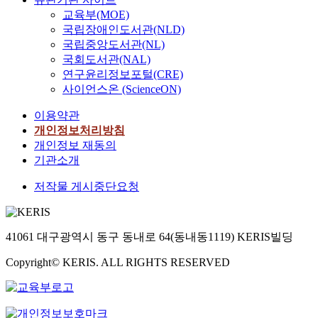
로
교육부(MOE)
이
국립장애인도서관(NLD)
당
국립중앙도서관(NL)
면
국회도서관(NAL)
한
연구윤리정보포털(CRE)
큰
사이언스온 (ScienceON)
문
제
이용약관
를
개인정보처리방침
풀
개인정보 재동의
어
기관소개
나
갈
저작물 게시중단요청
인
간
이
누
41061 대구광역시 동구 동내로 64(동내동1119) KERIS빌딩
굴
까
Copyright© KERIS. ALL RIGHTS RESERVED
?
"
라
는