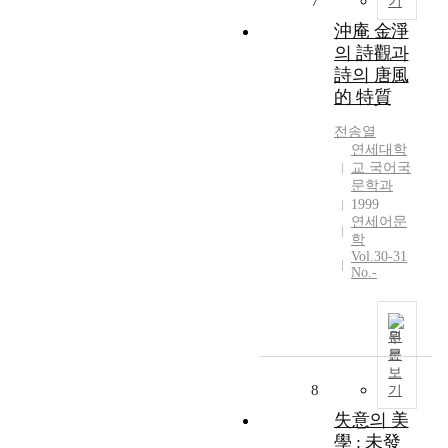
7
기
간
문
沖庵 金淨
제
의 詩觀과
」
詩의 唐風
를
的 特質
읽
고
전송열
책
연세대학
을
교 국어국
문학과
덮
1999
은
연세어문
독
학
자
Vol.30-31
의
No.-
가
슴
속
원
에
문
는
보
하
8
기
나
失意의 美
의
學 : 未發
뚜