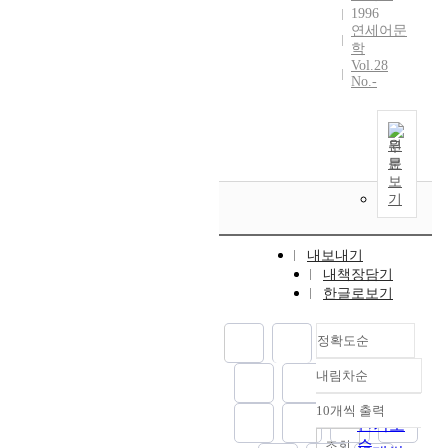
그
1996
형
연세어문
상
학
은
Vol.28
No.-
"
이
시
커
원
먼
문
보
뭉
기
치
!
(
내보내기
・
내책장담기
・
한글로보기
・
)
정확도순
인
간
내림차순
정확도
이
순
걸
10개씩 출력
내림차순
어
인기도
가
순
조회