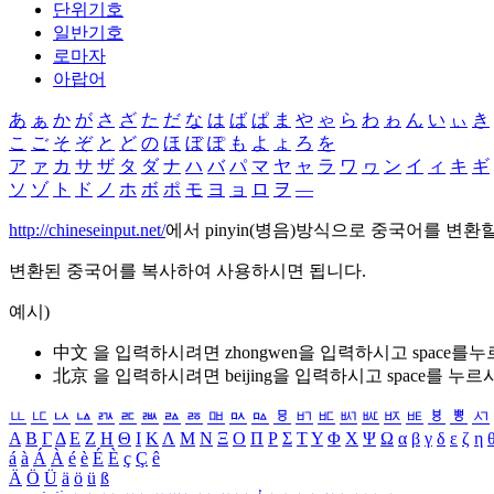
단위기호
일반기호
로마자
아랍어
あ
ぁ
か
が
さ
ざ
た
だ
な
は
ば
ぱ
ま
や
ゃ
ら
わ
ゎ
ん
い
ぃ
き
こ
ご
そ
ぞ
と
ど
の
ほ
ぼ
ぽ
も
よ
ょ
ろ
を
ア
ァ
カ
サ
ザ
タ
ダ
ナ
ハ
バ
パ
マ
ヤ
ャ
ラ
ワ
ヮ
ン
イ
ィ
キ
ギ
ソ
ゾ
ト
ド
ノ
ホ
ボ
ポ
モ
ヨ
ョ
ロ
ヲ
―
http://chineseinput.net/
에서 pinyin(병음)방식으로 중국어를 변환
변환된 중국어를 복사하여 사용하시면 됩니다.
예시)
中文 을 입력하시려면
zhongwen
을 입력하시고 space를
北京 을 입력하시려면
beijing
을 입력하시고 space를 누르
ㅥ
ㅦ
ㅧ
ㅨ
ㅩ
ㅪ
ㅫ
ㅬ
ㅭ
ㅮ
ㅯ
ㅰ
ㅱ
ㅲ
ㅳ
ㅴ
ㅵ
ㅶ
ㅷ
ㅸ
ㅹ
ㅺ
Α
Β
Γ
Δ
Ε
Ζ
Η
Θ
Ι
Κ
Λ
Μ
Ν
Ξ
Ο
Π
Ρ
Σ
Τ
Υ
Φ
Χ
Ψ
Ω
α
β
γ
δ
ε
ζ
η
á
à
Á
À
é
è
É
È
ç
Ç
ê
Ä
Ö
Ü
ä
ö
ü
ß