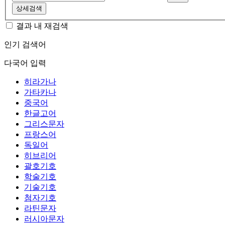
상세검색
결과 내 재검색
인기 검색어
다국어 입력
히라가나
가타카나
중국어
한글고어
그리스문자
프랑스어
독일어
히브리어
괄호기호
학술기호
기술기호
첨자기호
라틴문자
러시아문자