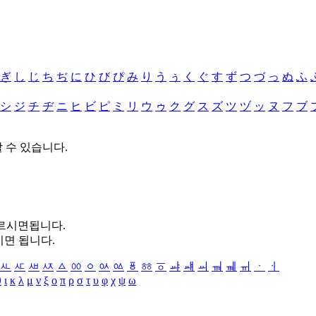
ぎ
し
じ
ち
ぢ
に
ひ
び
ぴ
み
り
う
ぅ
く
ぐ
す
ず
つ
づ
っ
ぬ
ふ
シ
ジ
チ
ヂ
ニ
ヒ
ビ
ピ
ミ
リ
ウ
ゥ
ク
グ
ス
ズ
ツ
ヅ
ッ
ヌ
フ
ブ
할 수 있습니다.
누르시면됩니다.
시면 됩니다.
ㅻ
ㅼ
ㅽ
ㅾ
ㅿ
ㆀ
ㆁ
ㆂ
ㆃ
ㆄ
ㆅ
ㆆ
ㆇ
ㆈ
ㆉ
ㆊ
ㆋ
ㆌ
ㆍ
ㆎ
θ
ι
κ
λ
μ
ν
ξ
ο
π
ρ
σ
τ
υ
φ
χ
ψ
ω