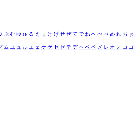
ぶ
ぷ
む
ゆ
ゅ
る
え
ぇ
け
げ
せ
ぜ
て
で
ね
へ
べ
ぺ
め
れ
お
ぉ
プ
ム
ユ
ュ
ル
エ
ェ
ケ
ゲ
セ
ゼ
テ
デ
ヘ
ベ
ペ
メ
レ
オ
ォ
コ
ゴ