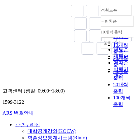
i
육
c
서
도
에
회
사
동
t
에
i
자
출
정확도순
따
복
회
과
y
의
a
세
하
른
지
공
의
f
하
l
내림차순
히
였
정확도
사
사
헌
관
e
여
E
살
다
회
순
들
프
계
10개씩 출력
s
뒷
c
내림차순
펴
.
적
인기도
의
로
를
t
바
o
보
이
지
만
순
조회
그
검
i
10개씩
침
n
았
론
지
족
연도순
램
증
v
출력
되
o
다
적
의
도
인
제목순
한
a
고
20개씩
m
.
모
차
는
‘
저자순
결
l
있
출력
y
연
형
이
대
드
과
발행기
p
는
R
30개씩
구
의
가
체
림
,
관순
a
가
e
출력
결
타
주
로
클
사
r
에
g
50개씩
과
당
관
높
래
회
t
따
i
고객센터 (평일: 09:00~18:00)
,
출력
성
적
지
스
적
i
라
o
여
100개씩
을
삶
않
’
자
c
결
1599-3122
n
성
사
출력
의
았
를
본
i
정
a
사
회
질
으
소
이
ARS 번호안내
p
된
l
회
적
에
며
재
많
a
다
E
복
기
까
,
관련누리집
로
을
t
.
c
지
업
지
그
단
대학공개강의(KOCW)
수
i
미
o
사
업
영
이
편
학술정보통계시스템(Rinfo)
록
o
국
s