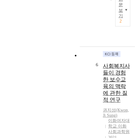
o
지
계
문
를
n
현
되
보
추
국
o
장
었
기
구
민
m
직
고
2
하
의
y
무
,
는
의
,
를
사
특
사
a
장
회
징
를
n
기
적
을
토
d
간
기
가
대
r
담
업
지
로
e
당
운
6
사회복지사
고
국
g
한
영
들이 경험
있
가
i
후
에
한 보수교
으
의
o
퇴
있
며
육의 맥락
정
n
직
어
,
에 관한 질
책
a
한
서
이
이
적 연구
l
연
정
러
실
e
구
부
한
권지성(Kwon,
시
c
참
지
Ji Sung)
특
되
o
여
원
이화여자대
징
는
n
자
의
학교 이화
은
민
o
1
사회과학원
중
시
주
m
인
2021
요