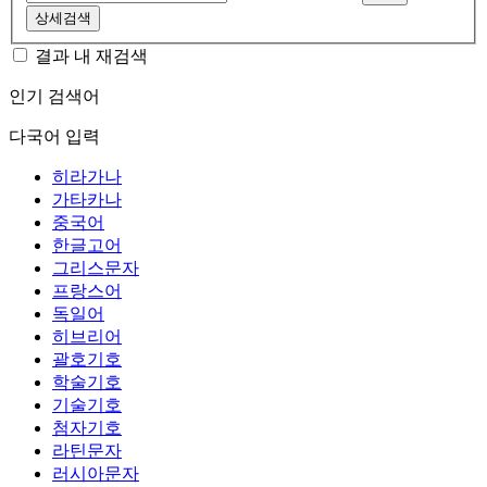
상세검색
결과 내 재검색
인기 검색어
다국어 입력
히라가나
가타카나
중국어
한글고어
그리스문자
프랑스어
독일어
히브리어
괄호기호
학술기호
기술기호
첨자기호
라틴문자
러시아문자