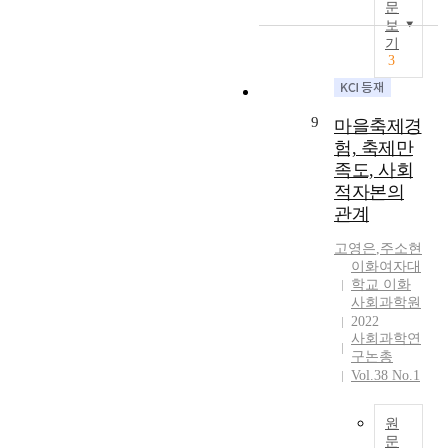
성
적
문
의
y
의
취
들
바
자
보
구
s
면
약
을
이
기
본
성
i
대
계
대
3
오
이
원
s
면
층
상
로
시
모
w
심
일
으
직
민
두
a
층
자
로
9
스
마을축제경
들
가
s
면
리
한
분
의
험, 축제만
민
c
담
창
초
식
사
족도, 사회
주
o
을
출
점
회
회
적
적자본의
n
실
,
집
계
적
생
d
관계
시
사
단
논
경
활
u
했
회
면
란
제
고영은
,
주소현
태
c
다
서
접
등
인
이화여자대
도
t
.
비
을
연
식
학교 이화
를
e
확
스
통
이
사회과학원
에
가
d
보
제
해
2022
은
미
지
u
한
공
사회과학연
자
이
치
게
s
자
)
구논총
료
슈
는
될
i
료
Vol.38 No.1
,
를
로
영
때
n
는
그
수
사
향
,
g
M
리
집
회
원
을
가
d
a
고
하
문
적
나