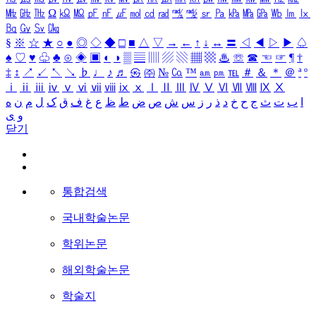
㎒
㎓
㎔
Ω
㏀
㏁
㎊
㎋
㎌
㏖
㏅
㎭
㎮
㎯
㏛
㎩
㎪
㎫
㎬
㏝
㏐
㏓
㏃
㏉
㏜
㏆
§
※
☆
★
○
●
◎
◇
◆
□
■
△
▽
→
←
↑
↓
↔
〓
◁
◀
▷
▶
♤
♠
♡
♥
♧
♣
⊙
◈
▣
◐
◑
▒
▤
▥
▨
▧
▦
▩
♨
☏
☎
☜
☞
¶
†
‡
↕
↗
↙
↖
↘
♭
♩
♪
♬
㉿
㈜
№
㏇
™
㏂
㏘
℡
＃
＆
＊
＠
ª
º
ⅰ
ⅱ
ⅲ
ⅳ
ⅴ
ⅵ
ⅶ
ⅷ
ⅸ
ⅹ
Ⅰ
Ⅱ
Ⅲ
Ⅳ
Ⅴ
Ⅵ
Ⅶ
Ⅷ
Ⅸ
Ⅹ
ا
ب
ت
ث
ج
ح
خ
د
ذ
ر
ز
س
ش
ص
ض
ط
ظ
ع
غ
ف
ق
ک
ل
م
ن
ه
و
ی
닫기
통합검색
국내학술논문
학위논문
해외학술논문
학술지