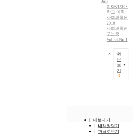
적
Jin)
명
주
l
문
e
전
,
이화여자대
용
했
요
a
화
S
환
학교 이화
정
하
다
결
t
가
u
사회과학원
점
부
여
.
과
i
얼
r
2018
,
지
분
일
는
o
마
사회과학연
v
적
원
석
례
다
n
구논총
나
e
응
,
하
로
음
Vol.34 No.1
s
민
y
이
사
였
2
과
h
주
f
라
회
다
0
같
i
적
o
는
원
자
.
1
다
p
이
r
문
3
본
분
8
.
s
며
보
C
개
)
이
석
년
첫
a
기
,
r
의
으
연
결
1
째
3
m
얼
e
생
로
구
과
0
,
o
마
a
애
구
는
,
월
사
n
나
t
사
성
노
보
,
회
g
민
i
분
된
년
수
삼
적
c
주
o
석
이
기
교
성
자
o
적
n
틀
론
경
육
전
본
m
인
o
을
적
제
에
자
과
m
시
f
내보내기
활
모
적
대
의
나
u
민
내책장담기
S
용
형
지
한
대
눔
n
교
한글로보기
o
해
을
위
사
표
행