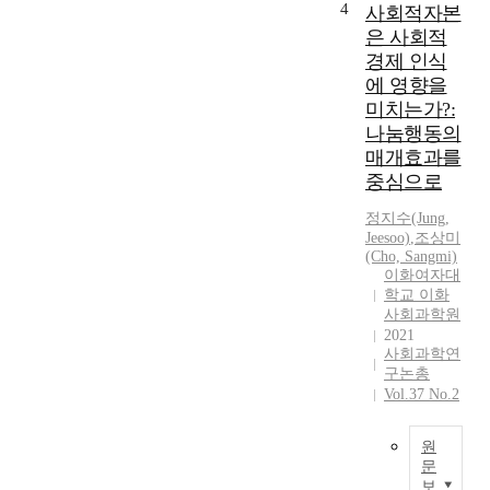
은
업
4
사회적자본
e
퇴
무
은 사회적
x
후
를
경제 인식
a
적
담
에 영향을
m
응
당
미치는가?:
i
양
하
n
나눔행동의
태
는
e
매개효과를
가
지
d
어
중심으로
방
t
떠
정
h
정지수(Jung,
한
부
Jeesoo)
,
조상미
e
지
공
(Cho, Sangmi)
i
를
무
이화여자대
m
깊
원
학교 이화
p
이
의
사회과학원
a
있
인
2021
c
게
사회과학연
식
t
구논총
이
을
o
Vol.37 No.2
해
바
f
할
탕
s
목
으
원
o
적
로
문
c
에
하
보