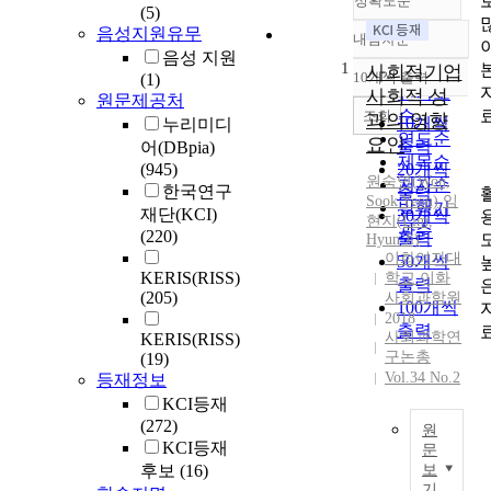
정확도순
(5)
음성지원유무
내림차순
정확도
음성 지원
1
순
사회적기업
10개씩 출력
(1)
내림차순
인기도
사회적 성
원문제공처
순
조회
과의 영향
10개씩
누리미디
연도순
요인
출력
어(DBpia)
제목순
(945)
20개씩
원숙연(Won,
저자순
한국연구
출력
Sook Yeon)
,
임
발행기
재단(KCI)
30개씩
현지(Lim,
관순
(220)
출력
Hyun Ji)
이화여자대
50개씩
KERIS(RISS)
학교 이화
출력
(205)
사회과학원
100개씩
2018
출력
사회과학연
KERIS(RISS)
구논총
(19)
Vol.34 No.2
등재정보
KCI등재
(272)
원
KCI등재
문
후보
(16)
보
본
기