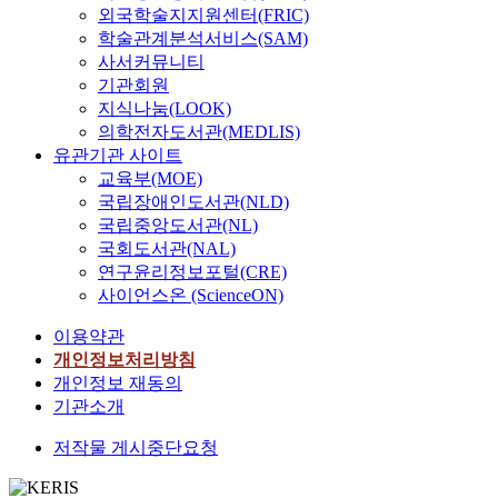
의
무
향
유
영
나
외국학술지지원센터(FRIC)
n
의
y
은
를
을
는
화
눔
학술관계분석서비스(SAM)
e
경
s
퇴
담
미
제
‘
행
사서커뮤니티
x
우
t
후
당
칠
한
별
동
p
기관회원
,
e
적
하
수
된
리
이
e
지식나눔(LOOK)
건
m
응
는
있
강
섬
높
r
국
의학전자도서관(MEDLIS)
>
은
지
음
사
’
아
i
초
유관기관 사이트
w
‘
방
에
진
을
졌
e
기
i
교육부(MOE)
여
공
주
과
제
다
n
부
t
국립장애인도서관(NLD)
러
무
목
주
작
.
c
터
h
국립중앙도서관(NL)
갈
원
하
제
해
둘
e
형
3
랫
국회도서관(NAL)
1
였
등
공
째
,
성
1
길
연구윤리정보포털(CRE)
9
다
에
개
,
s
된
,
거
3
사이언스온 (ScienceON)
.
서
했
사
a
민
5
친
명
이
찾
는
회
t
주
1
이용약관
뒤
을
러
고
데
적
i
적
9
에
개인정보처리방침
대
한
있
,
자
s
정
r
야
개인정보 재동의
상
관
었
이
본
f
치
e
사
으
기관소개
계
다
영
과
a
문
s
회
로
의
.
화
나
c
화
p
저작물 게시중단요청
복
실
가
보
는
눔
t
가
o
지
증
능
수
사
행
i
꾸
n
현
적
성
교