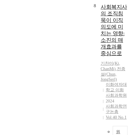
할
행
한
실
다
에
8
t
사회복지사
목
연
목
국
시
는
u
적
의 조직침
구
적
정
민
무
r
에
를
묵이 이직
을
농
들
엇
a
서
바
의도에 미
달
단
의
보
l
2
탕
성
치는 영향:
사
인
다
e
9
으
하
태
소진의 매
식
먼
q
개
로
기
연
향
개효과를
저
u
월
사
위
루
상
중심으로
민
a
에
회
하
와
이
주
t
걸
적
여
삼
기찬미(Ki,
필
적
i
쳐
기
,
ChanMi)
,
전종
성
수
시
o
총
업
설(Chun,
이
반
적
민
n
1
JongSerl)
의
연
도
이
교
m
이화여자대
1
개
구
체
다
육
학교 이화
o
회
념
에
백
.
사회과학원
이
d
기
,
서
혈
본
2024
선
e
9
사
는
병
연
사회과학연
행
l
5
회
사
분
구논총
구
되
a
0
적
회
Vol.40 No.1
쟁
는
어
n
분
성
복
,
사
사
a
가
과
지
삼
회
회
원
l
량
(
사