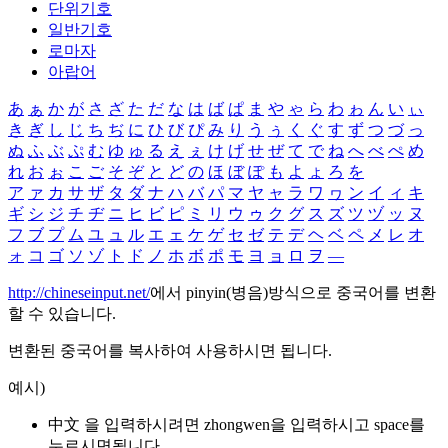
단위기호
일반기호
로마자
아랍어
あ
ぁ
か
が
さ
ざ
た
だ
な
は
ば
ぱ
ま
や
ゃ
ら
わ
ゎ
ん
い
ぃ
き
ぎ
し
じ
ち
ぢ
に
ひ
び
ぴ
み
り
う
ぅ
く
ぐ
す
ず
つ
づ
っ
ぬ
ふ
ぶ
ぷ
む
ゆ
ゅ
る
え
ぇ
け
げ
せ
ぜ
て
で
ね
へ
べ
ぺ
め
れ
お
ぉ
こ
ご
そ
ぞ
と
ど
の
ほ
ぼ
ぽ
も
よ
ょ
ろ
を
ア
ァ
カ
サ
ザ
タ
ダ
ナ
ハ
バ
パ
マ
ヤ
ャ
ラ
ワ
ヮ
ン
イ
ィ
キ
ギ
シ
ジ
チ
ヂ
ニ
ヒ
ビ
ピ
ミ
リ
ウ
ゥ
ク
グ
ス
ズ
ツ
ヅ
ッ
ヌ
フ
ブ
プ
ム
ユ
ュ
ル
エ
ェ
ケ
ゲ
セ
ゼ
テ
デ
ヘ
ベ
ペ
メ
レ
オ
ォ
コ
ゴ
ソ
ゾ
ト
ド
ノ
ホ
ボ
ポ
モ
ヨ
ョ
ロ
ヲ
―
http://chineseinput.net/
에서 pinyin(병음)방식으로 중국어를 변환
할 수 있습니다.
변환된 중국어를 복사하여 사용하시면 됩니다.
예시)
中文 을 입력하시려면
zhongwen
을 입력하시고 space를
누르시면됩니다.