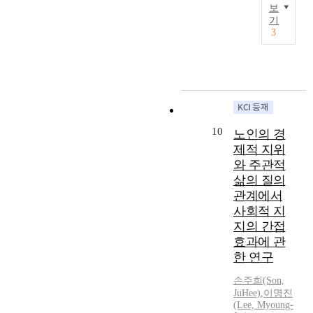
능
a
n
사
보
고
비
눔
T
하
t
d
회
기
,
판
행
h
다
a
e
3
적
질
에
동
i
.
f
l
성
적
직
의
s
따
r
b
과
연
면
매
s
라
o
a
에
구
한
개
t
서
m
u
작
접
상
효
u
민
<
m
용
근
황
과
d
주
R
(
하
중
에
를
y
정
e
1
10
는
노인의 경
하
서
중
e
치
g
9
영
제적 지위
나
사
심
x
는
i
7
향
인
와 주관적
회
으
a
국
o
3
요
맥
공
삶의 질의
로
m
가
n
)
인
락
헌
살
관계에서
i
가
a
이
(
-
관
펴
n
사회적 지
보
l
제
사
패
련
보
e
유
지의 간접
R
안
회
턴
소
았
d
하
e
효과에 관
한
적
분
통
다
t
고
s
한 연구
삶
기
석
강
.
h
있
o
의
업
방
화
연
e
는
손주희(Son,
u
영
가
법
를
구
r
JuHee)
,
이명진
정
r
역
정
을
천
의
(Lee, Myoung-
e
치
c
,
신