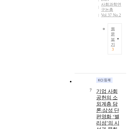
민
정
i
사회과학연
을
성
들
치
구논총
c
섭
을
의
Vol.37 No.2
의
d
외
감
사
실
e
했
안
회
현
v
고
할
원
적
은
e
,
문
때
자
현
l
보
사
,
이
본
대
기
o
회
공
연
과
3
국
p
복
무
구
나
제
m
지
원
의
눔
사
e
사
의
목
행
회
n
를
인
적
동
의
t
은
식
은
을
모
o
퇴
이
사
통
든
n
한
갖
회
해
7
국
기업 사회
i
뒤
는
복
확
가
n
공헌의 소
살
의
지
대
가
d
아
외계층 담
미
사
될
추
i
낸
가
론:삼성 단
들
수
구
v
삶
적
편영화 ‘별
이
있
하
i
의
지
경
리섬’의 시
다
고
d
맥
않
험
.