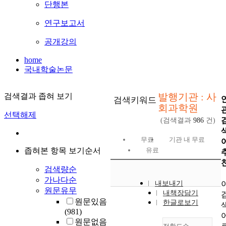
단행본
연구보고서
공개강의
home
국내학술논문
발행기관 : 사
검색결과 좁혀 보기
검색키워드
회과학원
선택해제
(검색결과
986
건)
무료
기관 내 무료
좁혀본 항목 보기순서
유료
검색량순
가나다순
내보내기
원문유무
내책장담기
원문있음
한글로보기
(981)
원문없음