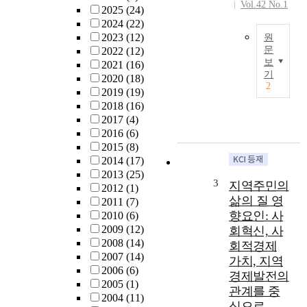
Vol.42 No.1
2025
(24)
을
2024
(22)
규
2023
(12)
원
명
문
2022
(12)
하
보
2021
(16)
이
는
기
2020
(18)
연
것
2
2019
(19)
구
이
2018
(16)
는
다
2017
(4)
초
.
2016
(6)
고
사
2015
(8)
령
회
2014
(17)
사
적
2013
(25)
회
기
3
지역주민의
2012
(1)
진
업
삶의 질 영
2011
(7)
입
운
향요인: 사
2010
(6)
과
영
2009
(12)
회혁신, 사
더
주
2008
(14)
회적경제
불
체
2007
(14)
어
가치, 지역
의
2006
(6)
인
인
경제발전의
2005
(1)
구
식
관계를 중
2004
(11)
구
에
심으로