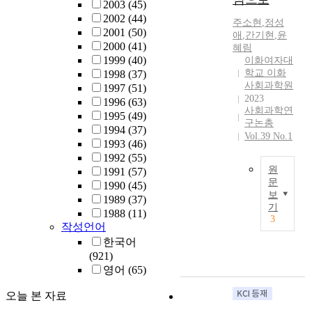
2003
(45)
조
주
2002
(44)
가
목
주소현
,
정성
2001
(50)
급
애
,
간기현
,
윤
하
2000
(41)
혜림
격
는
1999
(40)
이화여자대
히
기
학교 이화
1998
(37)
변
존
사회과학원
1997
(51)
화
연
2023
1996
(63)
한
구
사회과학연
1995
(49)
가
와
구논총
1994
(37)
운
는
Vol.39 No.1
1993
(46)
데
달
1992
(55)
사
리
원
1991
(57)
회
,
문
1990
(45)
복
본
보
1989
(37)
T
지
연
기
1988
(11)
h
사
구
3
작성언어
i
였
는
한국어
s
던
사
(921)
s
한
회
영어
(65)
t
여
적
u
성
기
오늘 본 자료
d
의
업
y