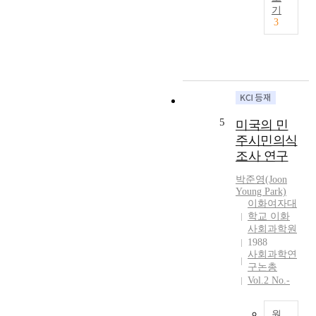
사
i
서
기
였
회
a
3
수
다
적
l
행
.
경
i
했
한
제
n
다
국
는
n
.
사
호
o
자
회
혜
v
료
적
,
a
5
수
미국의 민
기
연
t
집
업
주시민의식
대
i
을
은
조사 연구
,
o
위
정
참
n
해
박준영(Joon
부
여
,
Young Park)
사
주
,
이화여자대
s
회
도
공
학교 이화
o
복
의
감
사회과학원
c
지
정
1988
,
i
사
책
사회과학연
나
a
로
과
구논총
눔
l
사
제
Vol.2 No.-
의
e
회
로
가
c
복
설
치
원