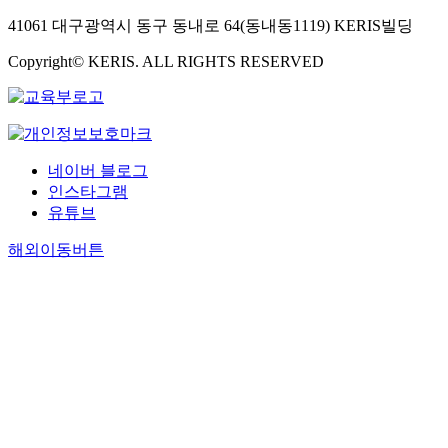
회
동
o
준
d
장
으
은
육
공
은
41061 대구광역시 동구 동내로 64(동내동1119) KERIS빌딩
n
히
e
속
로
사
은
헌
사
,
조
n
쓰
분
회
운
Copyright© KERIS. ALL RIGHTS RESERVED
광
회
a
직
t
임
석
적
영
고
적
n
적
s
새
하
지
체
라
경
d
으
.
찾
였
지
계
는
제
s
로
T
아
다
의
의
정
인
o
전
h
낸
.
중
영
체
식
c
개
네이버 블로그
e
중
분
요
향
성
에
i
된
인스타그램
r
년
석
성
을
에
긍
a
민
e
유튜브
기
결
이
받
도
정
l
주
s
’
과
증
으
불
적
c
해외이동버튼
적
u
,
는
가
며
구
인
a
시
l
‘
다
하
,
하
영
p
민
t
행
음
고
프
고
향
i
교
s
복
과
불
로
대
을
t
육
s
했
같
평
그
대
미
a
에
h
던
다
등
램
적
치
l
힘
o
직
.
의
과
인
는
w
입
w
무
먼
효
강
마
것
i
어
e
만
저
과
사
케
으
t
건
d
큼
,
가
에
팅
로
h