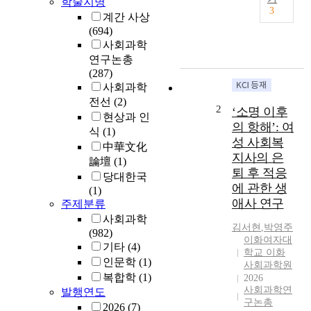
학술지명
연
3
계간 사상
구
(694)
의
사회과학
목
연구논총
적
(287)
은
사회과학
사
전선
(2)
회
2
‘소명 이후
현상과 인
적
의 항해’: 여
기
식
(1)
성 사회복
업
中華文化
지사의 은
의
論壇
(1)
퇴 후 적응
성
당대한국
과
에 관한 생
(1)
에
애사 연구
주제분류
작
사회과학
김서현
,
박영주
용
(982)
이화여자대
하
기타
(4)
학교 이화
는
인문학
(1)
사회과학원
영
복합학
(1)
2026
향
사회과학연
발행연도
요
구논총
2026
(7)
인