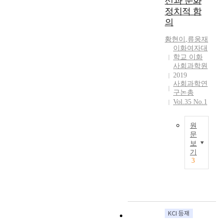
선과 문화
있
u
락
기
한
또
정치적 함
는
a
과
때
보
한
의
최
l
적
문
수
,
대
q
응
이
교
황현이
,
류웅재
사
의
u
의
다
육
이화여자대
회
정
a
의
.
학교 이화
의
적
치
l
미
이
사회과학원
맥
경
적
i
를
러
2019
락
제
이
t
사회과학연
종
한
을
가
상
y
구논총
단
문
파
지
이
Vol.35 No.1
o
적
제
악
속
다
f
생
의
하
가
.
l
애
식
원
고
능
그
i
사
에
문
자
하
리
f
연
보
따
하
삼
기
고
e
기
구
라
는
성
위
진
3
.
방
,
것
은
해
정
A
법
본
이
오
서
한
s
으
연
다
너
는
민
t
로
구
.
의
무
주
r
탐
는
이
최
엇
정
u
험
선
러
순
보
치
c