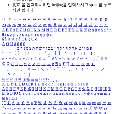
北京 을 입력하시려면
beijing
을 입력하시고 space를 누르
시면 됩니다.
ㅥ
ㅦ
ㅧ
ㅨ
ㅩ
ㅪ
ㅫ
ㅬ
ㅭ
ㅮ
ㅯ
ㅰ
ㅱ
ㅲ
ㅳ
ㅴ
ㅵ
ㅶ
ㅷ
ㅸ
ㅹ
ㅺ
ㅻ
ㅼ
ㅽ
ㅾ
ㅿ
ㆀ
ㆁ
ㆂ
ㆃ
ㆄ
ㆅ
ㆆ
ㆇ
ㆈ
ㆉ
ㆊ
ㆋ
ㆌ
ㆍ
ㆎ
Α
Β
Γ
Δ
Ε
Ζ
Η
Θ
Ι
Κ
Λ
Μ
Ν
Ξ
Ο
Π
Ρ
Σ
Τ
Υ
Φ
Χ
Ψ
Ω
α
β
γ
δ
ε
ζ
η
θ
ι
κ
λ
μ
ν
ξ
ο
π
ρ
σ
τ
υ
φ
χ
ψ
ω
á
à
Á
À
é
è
É
È
ç
Ç
ê
Ä
Ö
Ü
ä
ö
ü
ß
ְ
ֳ
ֲ
ֱ
ָ
ַ
ֵ
ֶ
ִ
ֹ
ּ
ֻ
ׂ
ׁ
ּ
ב
ה
נ
מ
צ
ת
ץ
ש
ד
ג
כ
ע
י
ח
ל
ך
ף
ק
ר
א
ט
ו
ן
ם
פ
‘
’
“
”
〔
〕
〈
〉
「
」
『
』
【
】
＂
（
）
［
］
｛
｝
±
×
÷
≠
≤
≥
∞
∴
♂
♀
∠
⊥
⌒
∂
∇
≡
≒
≪
≫
√
∽
∝
∵
∫
∬
∈
∋
⊆
⊇
⊂
⊃
∪
∩
∧
∨
￢
⇒
⇔
∀
∃
∮
∑
∏
＋
－
＜
＝
＞
、
。
·
‥
…
¨
〃
―
∥
＼
∼
´
～
ˇ
˘
˝
˚
˙
¸
˛
¡
¿
ː
！
＇
，
．
／
：
；
？
＾
＿
｀
｜
½
⅓
⅔
¼
¾
⅛
⅜
⅝
⅞
¹
²
³
⁴
ⁿ
₁
₂
₃
₄
Æ
Ð
Ħ
Ĳ
Ł
Ø
Œ
Þ
Ŧ
Ŋ
æ
đ
ð
ħ
ı
ĳ
ĸ
ŀ
ł
ø
œ
ß
þ
ŧ
ŋ
ŉ
А
Б
В
Г
Д
Е
Ё
Ж
З
И
Й
К
Л
М
Н
О
П
Р
С
Т
У
Ф
Х
Ц
Ч
Ш
Щ
Ъ
Ы
Ь
Э
Ю
Я
а
б
в
г
д
е
ё
ж
з
и
й
к
л
м
н
о
п
р
с
т
у
ф
х
ц
ч
ш
щ
ъ
ы
ь
э
ю
я
′
″
℃
Å
￠
￡
￥
¤
℉
‰
＄
％
Ｆ
￦
㎕
㎖
㎗
ℓ
㎘
㏄
㎣
㎤
㎥
㎦
㎙
㎚
㎛
㎜
㎝
㎞
㎟
㎠
㎡
㎢
㏊
㎍
㎎
㎏
㏏
㎈
㎉
㏈
㎧
㎨
㎰
㎱
㎲
㎳
㎴
㎵
㎶
㎷
㎸
㎹
㎀
㎁
㎂
㎃
㎄
㎺
㎻
㎽
㎾
㎿
㎐
㎑