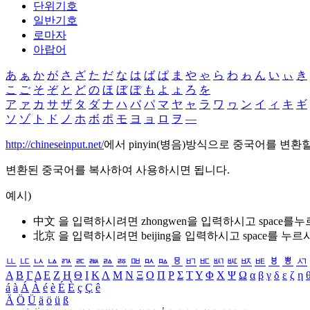
단위기호
일반기호
로마자
아랍어
あ
ぁ
か
が
さ
ざ
た
だ
な
は
ば
ぱ
ま
や
ゃ
ら
わ
ゎ
ん
い
ぃ
き
こ
ご
そ
ぞ
と
ど
の
ほ
ぼ
ぽ
も
よ
ょ
ろ
を
ア
ァ
カ
サ
ザ
タ
ダ
ナ
ハ
バ
パ
マ
ヤ
ャ
ラ
ワ
ヮ
ン
イ
ィ
キ
ギ
ソ
ゾ
ト
ド
ノ
ホ
ボ
ポ
モ
ヨ
ョ
ロ
ヲ
―
http://chineseinput.net/
에서 pinyin(병음)방식으로 중국어를 변환
변환된 중국어를 복사하여 사용하시면 됩니다.
예시)
中文 을 입력하시려면
zhongwen
을 입력하시고 space를
北京 을 입력하시려면
beijing
을 입력하시고 space를 누르
ㅥ
ㅦ
ㅧ
ㅨ
ㅩ
ㅪ
ㅫ
ㅬ
ㅭ
ㅮ
ㅯ
ㅰ
ㅱ
ㅲ
ㅳ
ㅴ
ㅵ
ㅶ
ㅷ
ㅸ
ㅹ
ㅺ
Α
Β
Γ
Δ
Ε
Ζ
Η
Θ
Ι
Κ
Λ
Μ
Ν
Ξ
Ο
Π
Ρ
Σ
Τ
Υ
Φ
Χ
Ψ
Ω
α
β
γ
δ
ε
ζ
η
á
à
Á
À
é
è
É
È
ç
Ç
ê
Ä
Ö
Ü
ä
ö
ü
ß