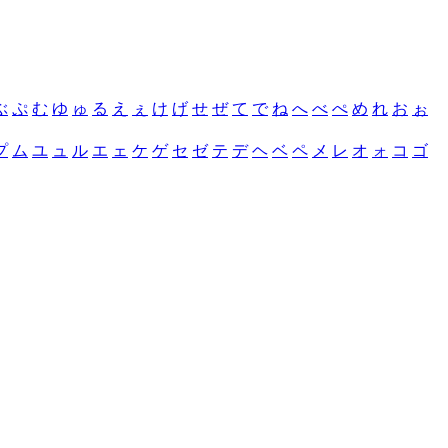
ぶ
ぷ
む
ゆ
ゅ
る
え
ぇ
け
げ
せ
ぜ
て
で
ね
へ
べ
ぺ
め
れ
お
ぉ
プ
ム
ユ
ュ
ル
エ
ェ
ケ
ゲ
セ
ゼ
テ
デ
ヘ
ベ
ペ
メ
レ
オ
ォ
コ
ゴ