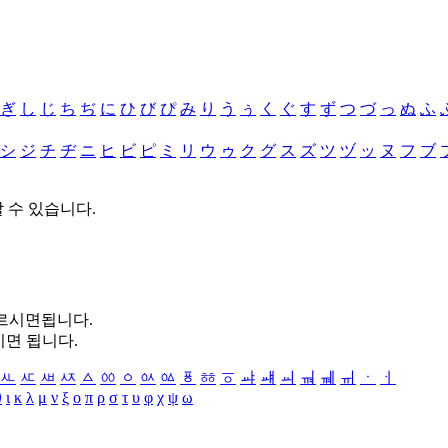
ぎ
し
じ
ち
ぢ
に
ひ
び
ぴ
み
り
う
ぅ
く
ぐ
す
ず
つ
づ
っ
ぬ
ふ
シ
ジ
チ
ヂ
ニ
ヒ
ビ
ピ
ミ
リ
ウ
ゥ
ク
グ
ス
ズ
ツ
ヅ
ッ
ヌ
フ
ブ
할 수 있습니다.
누르시면됩니다.
시면 됩니다.
ㅻ
ㅼ
ㅽ
ㅾ
ㅿ
ㆀ
ㆁ
ㆂ
ㆃ
ㆄ
ㆅ
ㆆ
ㆇ
ㆈ
ㆉ
ㆊ
ㆋ
ㆌ
ㆍ
ㆎ
θ
ι
κ
λ
μ
ν
ξ
ο
π
ρ
σ
τ
υ
φ
χ
ψ
ω