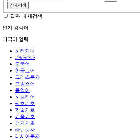
상세검색
결과 내 재검색
인기 검색어
다국어 입력
히라가나
가타카나
중국어
한글고어
그리스문자
프랑스어
독일어
히브리어
괄호기호
학술기호
기술기호
첨자기호
라틴문자
러시아문자