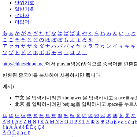
단위기호
일반기호
로마자
아랍어
あ
ぁ
か
が
さ
ざ
た
だ
な
は
ば
ぱ
ま
や
ゃ
ら
わ
ゎ
ん
い
ぃ
き
こ
ご
そ
ぞ
と
ど
の
ほ
ぼ
ぽ
も
よ
ょ
ろ
を
ア
ァ
カ
サ
ザ
タ
ダ
ナ
ハ
バ
パ
マ
ヤ
ャ
ラ
ワ
ヮ
ン
イ
ィ
キ
ギ
ソ
ゾ
ト
ド
ノ
ホ
ボ
ポ
モ
ヨ
ョ
ロ
ヲ
―
http://chineseinput.net/
에서 pinyin(병음)방식으로 중국어를 변환
변환된 중국어를 복사하여 사용하시면 됩니다.
예시)
中文 을 입력하시려면
zhongwen
을 입력하시고 space를
北京 을 입력하시려면
beijing
을 입력하시고 space를 누르
ㅥ
ㅦ
ㅧ
ㅨ
ㅩ
ㅪ
ㅫ
ㅬ
ㅭ
ㅮ
ㅯ
ㅰ
ㅱ
ㅲ
ㅳ
ㅴ
ㅵ
ㅶ
ㅷ
ㅸ
ㅹ
ㅺ
Α
Β
Γ
Δ
Ε
Ζ
Η
Θ
Ι
Κ
Λ
Μ
Ν
Ξ
Ο
Π
Ρ
Σ
Τ
Υ
Φ
Χ
Ψ
Ω
α
β
γ
δ
ε
ζ
η
á
à
Á
À
é
è
É
È
ç
Ç
ê
Ä
Ö
Ü
ä
ö
ü
ß