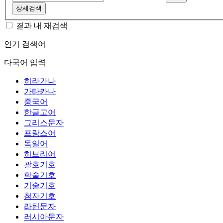
상세검색
결과 내 재검색
인기 검색어
다국어 입력
히라가나
가타카나
중국어
한글고어
그리스문자
프랑스어
독일어
히브리어
괄호기호
학술기호
기술기호
첨자기호
라틴문자
러시아문자