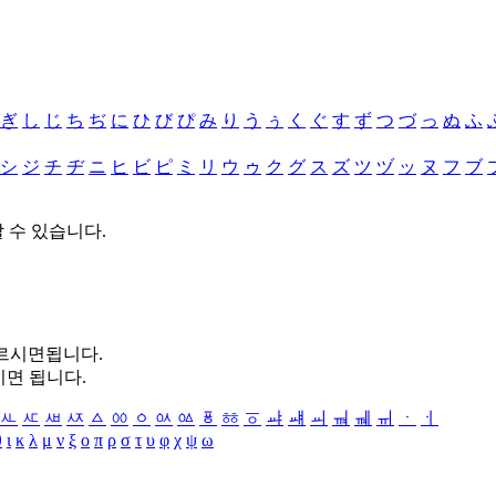
ぎ
し
じ
ち
ぢ
に
ひ
び
ぴ
み
り
う
ぅ
く
ぐ
す
ず
つ
づ
っ
ぬ
ふ
シ
ジ
チ
ヂ
ニ
ヒ
ビ
ピ
ミ
リ
ウ
ゥ
ク
グ
ス
ズ
ツ
ヅ
ッ
ヌ
フ
ブ
할 수 있습니다.
누르시면됩니다.
시면 됩니다.
ㅻ
ㅼ
ㅽ
ㅾ
ㅿ
ㆀ
ㆁ
ㆂ
ㆃ
ㆄ
ㆅ
ㆆ
ㆇ
ㆈ
ㆉ
ㆊ
ㆋ
ㆌ
ㆍ
ㆎ
θ
ι
κ
λ
μ
ν
ξ
ο
π
ρ
σ
τ
υ
φ
χ
ψ
ω