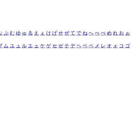
ぶ
ぷ
む
ゆ
ゅ
る
え
ぇ
け
げ
せ
ぜ
て
で
ね
へ
べ
ぺ
め
れ
お
ぉ
プ
ム
ユ
ュ
ル
エ
ェ
ケ
ゲ
セ
ゼ
テ
デ
ヘ
ベ
ペ
メ
レ
オ
ォ
コ
ゴ