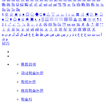
㎒
㎓
㎔
Ω
㏀
㏁
㎊
㎋
㎌
㏖
㏅
㎭
㎮
㎯
㏛
㎩
㎪
㎫
㎬
㏝
㏐
㏓
㏃
㏉
㏜
㏆
§
※
☆
★
○
●
◎
◇
◆
□
■
△
▽
→
←
↑
↓
↔
〓
◁
◀
▷
▶
♤
♠
♡
♥
♧
♣
⊙
◈
▣
◐
◑
▒
▤
▥
▨
▧
▦
▩
♨
☏
☎
☜
☞
¶
†
‡
↕
↗
↙
↖
↘
♭
♩
♪
♬
㉿
㈜
№
㏇
™
㏂
㏘
℡
＃
＆
＊
＠
ª
º
ⅰ
ⅱ
ⅲ
ⅳ
ⅴ
ⅵ
ⅶ
ⅷ
ⅸ
ⅹ
Ⅰ
Ⅱ
Ⅲ
Ⅳ
Ⅴ
Ⅵ
Ⅶ
Ⅷ
Ⅸ
Ⅹ
ا
ب
ت
ث
ج
ح
خ
د
ذ
ر
ز
س
ش
ص
ض
ط
ظ
ع
غ
ف
ق
ک
ل
م
ن
ه
و
ی
닫기
통합검색
국내학술논문
학위논문
해외학술논문
학술지