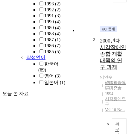
구
1993
(2)
는
1992
(2)
시
1991
(3)
각
1990
(4)
장
1989
(4)
애
1988
(4)
아
1987
(1)
2
2000년대
의
1986
(7)
시각장애인
색
1985
(5)
종합 재활
채
작성언어
대책의 연
개
한국어
구 과제
념
(69)
교
영어
(3)
임안수
육
일본어
(1)
韓國視覺障
의
碍硏究會
자
오늘 본 자료
1994
료
시각장애연
를
구
제
Vol.10 No.-
공
하
원
고
문
,