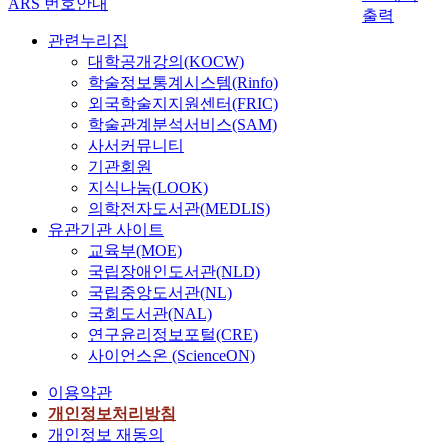
ARS 번호안내
는
중
력
치
출력
어
색
증
기
해
서
관련누리집
을
으
로
있
시
대학공개강의(KOCW)
조
로
서
는
각
학술정보통계시스템(Rinfo)
사
시
점
3
장
외국학술지지원센터(FRIC)
하
각
자
개
애
여
학술관계분석서비스(SAM)
장
프
의
는
순
사서커뮤니티
애
린
시
어
위
기관회원
인
터
작
떠
법
스
지식나눔(LOOK)
,
장
한
을
스
의학전자도서관(MEDLIS)
전
애
것
사
로
유관기관 사이트
자
아
인
용
도
교육부(MOE)
점
특
가
하
자
국립장애인도서관(NLD)
자
수
?
여
포
,
학
국립중앙도서관(NL)
2
색
자
음
교
국회도서관(NAL)
.
채
기
성
에
연구윤리정보포털(CRE)
맹
별
하
합
재
사이언스온 (ScienceON)
인
순
는
성
학
대
위
경
기
하
이용약관
학
를
우
,
고
개인정보처리방침
생
구
가
확
있
개인정보 재동의
은
하
많