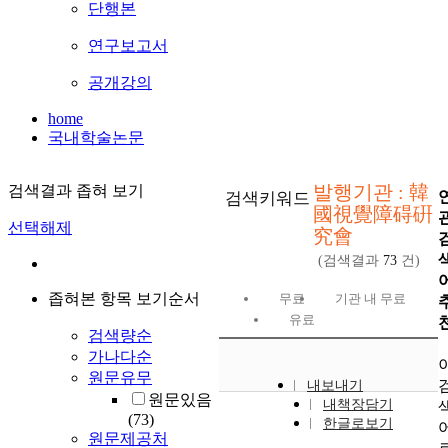
단행본
연구보고서
공개강의
home
국내학술논문
발행기관 : 韓
검색결과 좁혀 보기
검색키워드
國視覺障碍硏
선택해제
究會
(검색결과
73
건)
좁혀본 항목 보기순서
무료
기관 내 무료
유료
검색량순
가나다순
원문유무
내보내기
원문있음
내책장담기
(73)
한글로보기
원문제공처