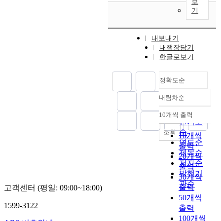
보
질
,
에
게
행
기
문
검
어
되
동
에
은
려
었
특
답
색
움
내보내기
다
성
변
등
이
내책장담기
.
을
을
1
있
한글로보기
묵
알
하
3
다
자
아
고
가
.
를
보
정확도순
자
지
시
입
기
하
색
각
내림차순
력
위
정확도
였
에
장
해
해
순
다
대
10개씩 출력
애
내림차순
주
서
인기도
.
한
가
는
대
1
순
조회
좋
10개씩
일
광
구
.
연도순
아
반
출력
학
,
맹
제목순
하
직
20개씩
문
부
인
저자순
는
을
출력
자
산
대
발행기
색
가
30개씩
탐
및
학
과
관순
지
출력
독
대
고객센터 (평일: 09:00~18:00)
생
싫
기
기
전
50개씩
에
어
에
1599-3122
,
에
출력
게
하
는
출
위
100개씩
있