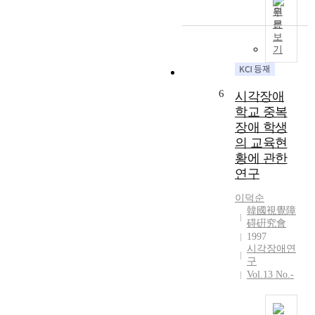
관
별
원
은
한
,
문
아
질
성
보
직
적
기
별
완
사
차
전
례
이
히
연
를
6
시각장애
해
구
알
학교 중복
결
이
아
장애 학생
되
다
보
지
의 교육현
.
는
못
황에 관한
참
데
하
연구
여
연
고
자
구
있
이덕순
의
의
으
韓國視覺障
대
목
碍硏究會
나
학
적
1997
,
생
을
시각장애연
묵
활
두
구
자
에
Vol.13 No.-
었
의
대
다
가
한
.
동
관