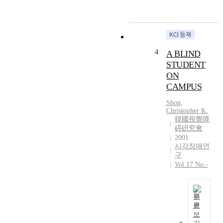
와
로
시
인
각
하
장
여
애
초
4
A BLIND
아
래
의
STUDENT
되
학
ON
는
교
CAMPUS
두
급
가
Shon,
별
지
Christopher K.
,
기
韓國視覺障
성
능
碍硏究會
별
제
2001
에
시각장애연
한
따
구
(
른
Vol.17 No.-
보
색
행
채
능
선
원
력
호
문
의
이
도
보
상
논
와