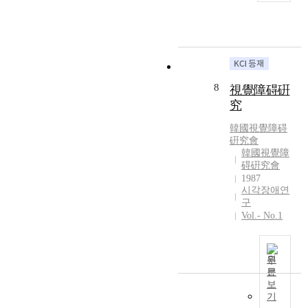
.
립
시
애
특
대
각
인
히
학
장
에
독
의
애
게
서
물
학
는
매
리
교
안
체
8
視覺障碍硏
적
학
마
가
환
究
생
업
전
경
4
등
통
韓國視覺障碍
을
0
의
적
硏究會
어
1
서
韓國視覺障
인
떻
명
비
碍硏究會
점
게
총
스
1987
자
인
1
시각장애연
직
,
지
구
,
을
토
하
Vol.- No.1
1
제
킹
고
0
외
북
있
9
하
,
으
명
원
고
녹
며
을
문
는
음
,
보
대
거
테
대
기
상
의
이