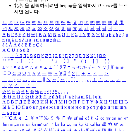
北京 을 입력하시려면
beijing
을 입력하시고 space를 누르
시면 됩니다.
ㅥ
ㅦ
ㅧ
ㅨ
ㅩ
ㅪ
ㅫ
ㅬ
ㅭ
ㅮ
ㅯ
ㅰ
ㅱ
ㅲ
ㅳ
ㅴ
ㅵ
ㅶ
ㅷ
ㅸ
ㅹ
ㅺ
ㅻ
ㅼ
ㅽ
ㅾ
ㅿ
ㆀ
ㆁ
ㆂ
ㆃ
ㆄ
ㆅ
ㆆ
ㆇ
ㆈ
ㆉ
ㆊ
ㆋ
ㆌ
ㆍ
ㆎ
Α
Β
Γ
Δ
Ε
Ζ
Η
Θ
Ι
Κ
Λ
Μ
Ν
Ξ
Ο
Π
Ρ
Σ
Τ
Υ
Φ
Χ
Ψ
Ω
α
β
γ
δ
ε
ζ
η
θ
ι
κ
λ
μ
ν
ξ
ο
π
ρ
σ
τ
υ
φ
χ
ψ
ω
á
à
Á
À
é
è
É
È
ç
Ç
ê
Ä
Ö
Ü
ä
ö
ü
ß
ְ
ֳ
ֲ
ֱ
ָ
ַ
ֵ
ֶ
ִ
ֹ
ּ
ֻ
ׂ
ׁ
ּ
ב
ה
נ
מ
צ
ת
ץ
ש
ד
ג
כ
ע
י
ח
ל
ך
ף
ק
ר
א
ט
ו
ן
ם
פ
‘
’
“
”
〔
〕
〈
〉
「
」
『
』
【
】
＂
（
）
［
］
｛
｝
±
×
÷
≠
≤
≥
∞
∴
♂
♀
∠
⊥
⌒
∂
∇
≡
≒
≪
≫
√
∽
∝
∵
∫
∬
∈
∋
⊆
⊇
⊂
⊃
∪
∩
∧
∨
￢
⇒
⇔
∀
∃
∮
∑
∏
＋
－
＜
＝
＞
、
。
·
‥
…
¨
〃
―
∥
＼
∼
´
～
ˇ
˘
˝
˚
˙
¸
˛
¡
¿
ː
！
＇
，
．
／
：
；
？
＾
＿
｀
｜
½
⅓
⅔
¼
¾
⅛
⅜
⅝
⅞
¹
²
³
⁴
ⁿ
₁
₂
₃
₄
Æ
Ð
Ħ
Ĳ
Ł
Ø
Œ
Þ
Ŧ
Ŋ
æ
đ
ð
ħ
ı
ĳ
ĸ
ŀ
ł
ø
œ
ß
þ
ŧ
ŋ
ŉ
А
Б
В
Г
Д
Е
Ё
Ж
З
И
Й
К
Л
М
Н
О
П
Р
С
Т
У
Ф
Х
Ц
Ч
Ш
Щ
Ъ
Ы
Ь
Э
Ю
Я
а
б
в
г
д
е
ё
ж
з
и
й
к
л
м
н
о
п
р
с
т
у
ф
х
ц
ч
ш
щ
ъ
ы
ь
э
ю
я
′
″
℃
Å
￠
￡
￥
¤
℉
‰
＄
％
Ｆ
￦
㎕
㎖
㎗
ℓ
㎘
㏄
㎣
㎤
㎥
㎦
㎙
㎚
㎛
㎜
㎝
㎞
㎟
㎠
㎡
㎢
㏊
㎍
㎎
㎏
㏏
㎈
㎉
㏈
㎧
㎨
㎰
㎱
㎲
㎳
㎴
㎵
㎶
㎷
㎸
㎹
㎀
㎁
㎂
㎃
㎄
㎺
㎻
㎽
㎾
㎿
㎐
㎑