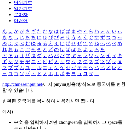
단위기호
일반기호
로마자
아랍어
あ
ぁ
か
が
さ
ざ
た
だ
な
は
ば
ぱ
ま
や
ゃ
ら
わ
ゎ
ん
い
ぃ
き
ぎ
し
じ
ち
ぢ
に
ひ
び
ぴ
み
り
う
ぅ
く
ぐ
す
ず
つ
づ
っ
ぬ
ふ
ぶ
ぷ
む
ゆ
ゅ
る
え
ぇ
け
げ
せ
ぜ
て
で
ね
へ
べ
ぺ
め
れ
お
ぉ
こ
ご
そ
ぞ
と
ど
の
ほ
ぼ
ぽ
も
よ
ょ
ろ
を
ア
ァ
カ
サ
ザ
タ
ダ
ナ
ハ
バ
パ
マ
ヤ
ャ
ラ
ワ
ヮ
ン
イ
ィ
キ
ギ
シ
ジ
チ
ヂ
ニ
ヒ
ビ
ピ
ミ
リ
ウ
ゥ
ク
グ
ス
ズ
ツ
ヅ
ッ
ヌ
フ
ブ
プ
ム
ユ
ュ
ル
エ
ェ
ケ
ゲ
セ
ゼ
テ
デ
ヘ
ベ
ペ
メ
レ
オ
ォ
コ
ゴ
ソ
ゾ
ト
ド
ノ
ホ
ボ
ポ
モ
ヨ
ョ
ロ
ヲ
―
http://chineseinput.net/
에서 pinyin(병음)방식으로 중국어를 변환
할 수 있습니다.
변환된 중국어를 복사하여 사용하시면 됩니다.
예시)
中文 을 입력하시려면
zhongwen
을 입력하시고 space를
누르시면됩니다.