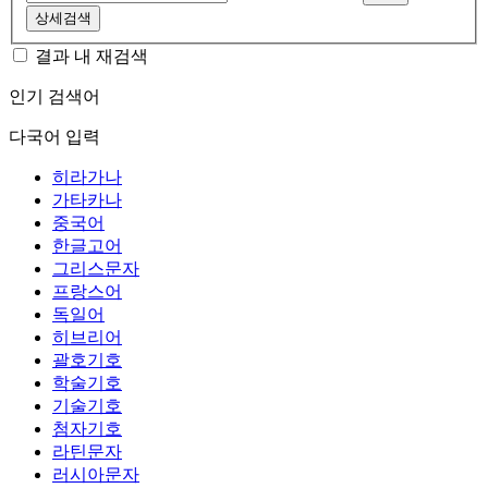
상세검색
결과 내 재검색
인기 검색어
다국어 입력
히라가나
가타카나
중국어
한글고어
그리스문자
프랑스어
독일어
히브리어
괄호기호
학술기호
기술기호
첨자기호
라틴문자
러시아문자