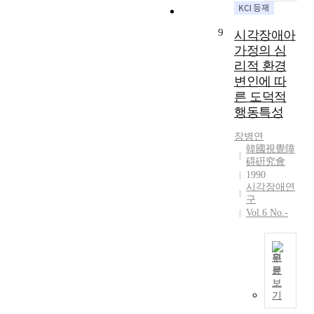
학
으
제
프
사
로
한
,
회
9
빨
시각장애아
적
큰
의
강
가정의 심
인
문
다
색
직
리적 환경
자
른
,
종
변인에 따
에
사
주
에
이
른 도덕적
람
황
종
어
행동특성
들
색
사
디
과
,
하
장병연
스
는
노
고
韓國視覺障
켓
어
랑
있
碍硏究會
,
떤
색
1990
다
C
교
시각장애연
,
.
D
류
구
연
I
-
를
Vol.6 No.-
두
M
R
하
색
F
O
고
,
이
M
있
녹
원
전
그
는
문
색
부
리
본
지
보
,
터
고
연
기
에
청
실
컴
구
관
록