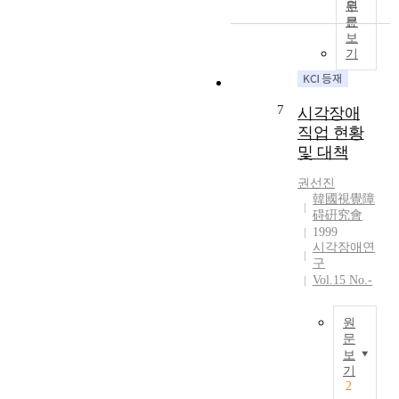
검
원
성
찰
사
문
의
과
보
의
상
면
기
대
실
접
상
은
을
자
과
통
7
는
시각장애
학
하
일
직업 현황
기
여
반
및 대책
술
,
학
의
시
교
권선진
발
각
초
韓國視覺障
전
장
碍硏究會
,
으
애
1999
중
로
시각장애연
를
,
해
구
가
고
결
Vol.15 No.-
진
학
되
대
생
어
학
원
7
가
생
문
0
고
이
보
8
시
있
기
한
명
각
다
2
주
과
장