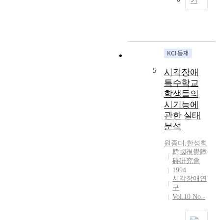
기
실
문
연
과
은
상
묵
플
언
자
로
어
에
리
의
대
다
차
한
주
이
5
시각장애
가
립
를
특수학교
독
대
밝
성
학생들의
학
히
상
시기능에
에
고
실
관한 실태
재
,
)
학
분석
시
중
중
각
에
원종대
,
한성희
인
장
서
韓國視覺障
한
애
보
碍硏究會
전
아
1994
행
맹
의
시각장애연
능
대
장
구
력
학
애
Vol.10 No.-
의
생
정
상
에
도
실