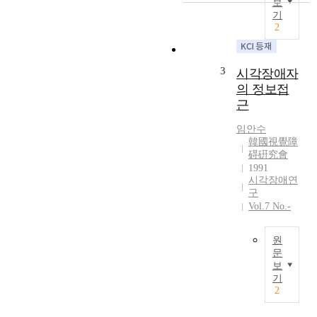
보
바
기
른
2
색
채
개
3
시각장애자
념
의 정보접
형
근
성
의
임안수
방
韓國視覺障
향
碍硏究會
을
1991
시각장애연
제
구
시
Vol.7 No.-
하
기
위
원
하
문
여
보
시
기
일
각
2
반
장
아
애