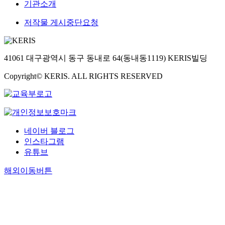
대
는
기관소개
그
였
으
문
초
의
고
며
자
등
저작물 게시중단요청
환
,
,
출
저
경
색
정
력
학
을
채
부
장
년
어
41061 대구광역시 동구 동내로 64(동내동1119) KERIS빌딩
별
의
치
남
떻
연
지
등
자
게
Copyright© KERIS. ALL RIGHTS RESERVED
상
원
의
2
인
언
책
컴
5
지
어
을
퓨
명
하
에
요
터
과
고
대
구
주
여
있
해
하
네이버 블로그
변
자
는
서
고
인스타그램
기
2
가
는
있
유튜브
기
4
?
빈
다
가
명
3
도
.
해외이동버튼
각
,
.
수
생
종
초
맹
2
활
형
등
인
개
보
태
고
대
이
호
로
학
학
상
확
생
년