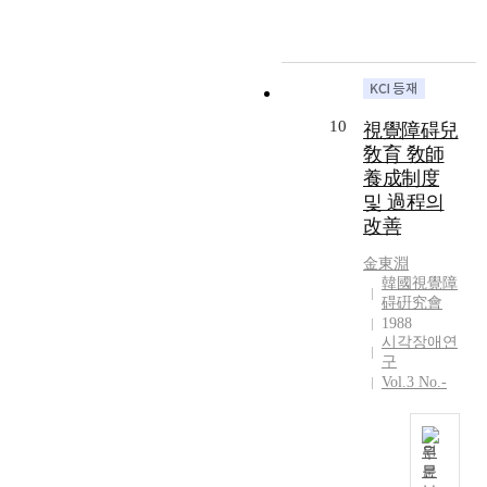
직
퓨
는
하
색
자
터
가
여
,
상
의
정
초
파
태
하
의
점
랑
로
드
심
을
색
사
디
리
맞
10
視覺障碍兒
,
회
스
적
추
남
敎育 敎師
의
크
환
었
색
養成制度
경
까
경
다
,
제
및 過程의
지
변
.
보
적
改善
독
인
이
라
어
서
에
연
색
려
金東淵
의
따
구
,
韓國視覺障
움
수
른
를
碍硏究會
자
과
단
시
통
1988
주
관
으
각
하
시각장애연
색
계
로
장
구
여
,
없
활
애
Vol.3 No.-
다
흰
이
용
아
음
색
직
이
의
과
,
업
가
도
같
원
회
생
능
덕
문
은
색
활
하
적