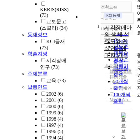
정확도순
KERIS(RISS)
(73)
내림차순
정확도
교보문고
1
순
시각장애아
(스콜라)
(34)
10개씩 출력
내림차순
인기도
의 색채 선
등재정보
순
조회
호도와 연
KCI등재
10개씩
연도순
(73)
상언어에
출력
제목순
학술지명
대한 연구
20개씩
저자순
시각장애
출력
박중휘
발행기
연구
(73)
30개씩
韓國視覺障
관순
주제분류
출력
碍硏究會
교육
(73)
50개씩
1994
발행연도
출력
시각장애연
2002
(6)
구
100개씩
2001
(6)
Vol.10 No.-
출력
2000
(6)
1999
(6)
1998
(4)
원
1997
(4)
문
본
1996
(5)
보
연
기
1994
(4)