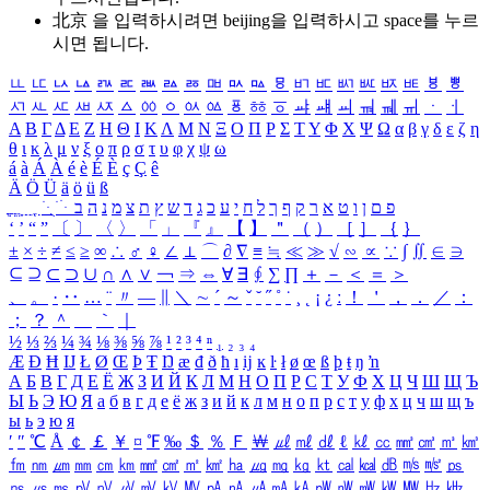
北京 을 입력하시려면
beijing
을 입력하시고 space를 누르
시면 됩니다.
ㅥ
ㅦ
ㅧ
ㅨ
ㅩ
ㅪ
ㅫ
ㅬ
ㅭ
ㅮ
ㅯ
ㅰ
ㅱ
ㅲ
ㅳ
ㅴ
ㅵ
ㅶ
ㅷ
ㅸ
ㅹ
ㅺ
ㅻ
ㅼ
ㅽ
ㅾ
ㅿ
ㆀ
ㆁ
ㆂ
ㆃ
ㆄ
ㆅ
ㆆ
ㆇ
ㆈ
ㆉ
ㆊ
ㆋ
ㆌ
ㆍ
ㆎ
Α
Β
Γ
Δ
Ε
Ζ
Η
Θ
Ι
Κ
Λ
Μ
Ν
Ξ
Ο
Π
Ρ
Σ
Τ
Υ
Φ
Χ
Ψ
Ω
α
β
γ
δ
ε
ζ
η
θ
ι
κ
λ
μ
ν
ξ
ο
π
ρ
σ
τ
υ
φ
χ
ψ
ω
á
à
Á
À
é
è
É
È
ç
Ç
ê
Ä
Ö
Ü
ä
ö
ü
ß
ְ
ֳ
ֲ
ֱ
ָ
ַ
ֵ
ֶ
ִ
ֹ
ּ
ֻ
ׂ
ׁ
ּ
ב
ה
נ
מ
צ
ת
ץ
ש
ד
ג
כ
ע
י
ח
ל
ך
ף
ק
ר
א
ט
ו
ן
ם
פ
‘
’
“
”
〔
〕
〈
〉
「
」
『
』
【
】
＂
（
）
［
］
｛
｝
±
×
÷
≠
≤
≥
∞
∴
♂
♀
∠
⊥
⌒
∂
∇
≡
≒
≪
≫
√
∽
∝
∵
∫
∬
∈
∋
⊆
⊇
⊂
⊃
∪
∩
∧
∨
￢
⇒
⇔
∀
∃
∮
∑
∏
＋
－
＜
＝
＞
、
。
·
‥
…
¨
〃
―
∥
＼
∼
´
～
ˇ
˘
˝
˚
˙
¸
˛
¡
¿
ː
！
＇
，
．
／
：
；
？
＾
＿
｀
｜
½
⅓
⅔
¼
¾
⅛
⅜
⅝
⅞
¹
²
³
⁴
ⁿ
₁
₂
₃
₄
Æ
Ð
Ħ
Ĳ
Ł
Ø
Œ
Þ
Ŧ
Ŋ
æ
đ
ð
ħ
ı
ĳ
ĸ
ŀ
ł
ø
œ
ß
þ
ŧ
ŋ
ŉ
А
Б
В
Г
Д
Е
Ё
Ж
З
И
Й
К
Л
М
Н
О
П
Р
С
Т
У
Ф
Х
Ц
Ч
Ш
Щ
Ъ
Ы
Ь
Э
Ю
Я
а
б
в
г
д
е
ё
ж
з
и
й
к
л
м
н
о
п
р
с
т
у
ф
х
ц
ч
ш
щ
ъ
ы
ь
э
ю
я
′
″
℃
Å
￠
￡
￥
¤
℉
‰
＄
％
Ｆ
￦
㎕
㎖
㎗
ℓ
㎘
㏄
㎣
㎤
㎥
㎦
㎙
㎚
㎛
㎜
㎝
㎞
㎟
㎠
㎡
㎢
㏊
㎍
㎎
㎏
㏏
㎈
㎉
㏈
㎧
㎨
㎰
㎱
㎲
㎳
㎴
㎵
㎶
㎷
㎸
㎹
㎀
㎁
㎂
㎃
㎄
㎺
㎻
㎽
㎾
㎿
㎐
㎑