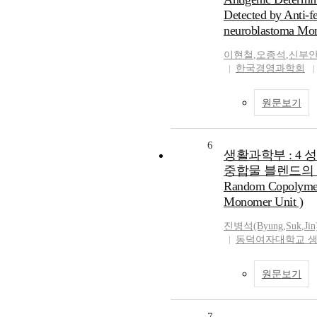
Detected by Anti-fe
neuroblastoma Mon
이현철
,
오종석
,
신부
한국경영과학회
원문보기
6
생활과학부 : 4 
중합물 블렌드의 상용성 
Random Copolymer 
Monomer Unit )
진병석(Byung
,
Suk
,
Jin
동덕여자대학교 
원문보기
7