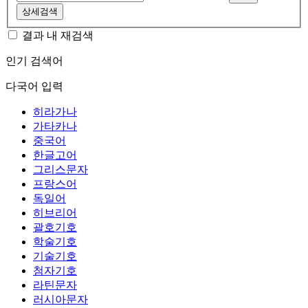
상세검색
결과 내 재검색
인기 검색어
다국어 입력
히라가나
가타카나
중국어
한글고어
그리스문자
프랑스어
독일어
히브리어
괄호기호
학술기호
기술기호
첨자기호
라틴문자
러시아문자