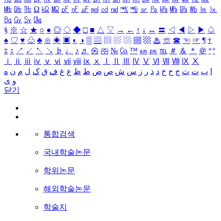
㎒
㎓
㎔
Ω
㏀
㏁
㎊
㎋
㎌
㏖
㏅
㎭
㎮
㎯
㏛
㎩
㎪
㎫
㎬
㏝
㏐
㏓
㏃
㏉
㏜
㏆
§
※
☆
★
○
●
◎
◇
◆
□
■
△
▽
→
←
↑
↓
↔
〓
◁
◀
▷
▶
♤
♠
♡
♥
♧
♣
⊙
◈
▣
◐
◑
▒
▤
▥
▨
▧
▦
▩
♨
☏
☎
☜
☞
¶
†
‡
↕
↗
↙
↖
↘
♭
♩
♪
♬
㉿
㈜
№
㏇
™
㏂
㏘
℡
＃
＆
＊
＠
ª
º
ⅰ
ⅱ
ⅲ
ⅳ
ⅴ
ⅵ
ⅶ
ⅷ
ⅸ
ⅹ
Ⅰ
Ⅱ
Ⅲ
Ⅳ
Ⅴ
Ⅵ
Ⅶ
Ⅷ
Ⅸ
Ⅹ
ا
ب
ت
ث
ج
ح
خ
د
ذ
ر
ز
س
ش
ص
ض
ط
ظ
ع
غ
ف
ق
ک
ل
م
ن
ه
و
ی
닫기
통합검색
국내학술논문
학위논문
해외학술논문
학술지