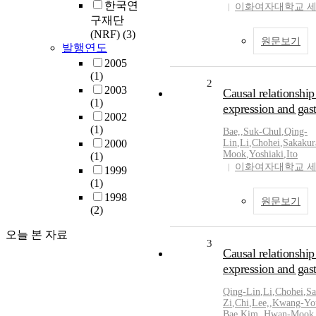
한국연
이화여자대학교 
구재단
(NRF)
(3)
원문보기
발행연도
2005
(1)
2
2003
Causal relationshi
(1)
expression and gast
2002
(1)
Bae,
,
Suk-Chul
,
Qing-
2000
Lin
,
Li
,
Chohei
,
Sakakur
Mook
,
Yoshiaki
,
Ito
(1)
이화여자대학교 
1999
(1)
1998
원문보기
(2)
오늘 본 자료
3
Causal relationshi
expression and gast
Qing-Lin
,
Li
,
Chohei
,
Sa
Zi
,
Chi
,
Lee,
,
Kwang-Yo
Bae
,
Kim,
,
Hwan-Mook