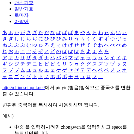
단위기호
일반기호
로마자
아랍어
あ
ぁ
か
が
さ
ざ
た
だ
な
は
ば
ぱ
ま
や
ゃ
ら
わ
ゎ
ん
い
ぃ
き
ぎ
し
じ
ち
ぢ
に
ひ
び
ぴ
み
り
う
ぅ
く
ぐ
す
ず
つ
づ
っ
ぬ
ふ
ぶ
ぷ
む
ゆ
ゅ
る
え
ぇ
け
げ
せ
ぜ
て
で
ね
へ
べ
ぺ
め
れ
お
ぉ
こ
ご
そ
ぞ
と
ど
の
ほ
ぼ
ぽ
も
よ
ょ
ろ
を
ア
ァ
カ
サ
ザ
タ
ダ
ナ
ハ
バ
パ
マ
ヤ
ャ
ラ
ワ
ヮ
ン
イ
ィ
キ
ギ
シ
ジ
チ
ヂ
ニ
ヒ
ビ
ピ
ミ
リ
ウ
ゥ
ク
グ
ス
ズ
ツ
ヅ
ッ
ヌ
フ
ブ
プ
ム
ユ
ュ
ル
エ
ェ
ケ
ゲ
セ
ゼ
テ
デ
ヘ
ベ
ペ
メ
レ
オ
ォ
コ
ゴ
ソ
ゾ
ト
ド
ノ
ホ
ボ
ポ
モ
ヨ
ョ
ロ
ヲ
―
http://chineseinput.net/
에서 pinyin(병음)방식으로 중국어를 변환
할 수 있습니다.
변환된 중국어를 복사하여 사용하시면 됩니다.
예시)
中文 을 입력하시려면
zhongwen
을 입력하시고 space를
누르시면됩니다.