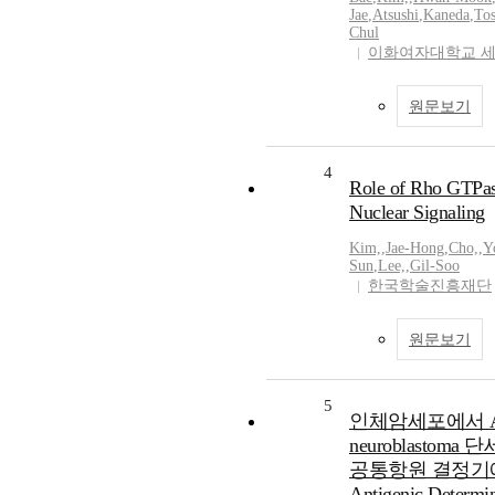
Jae
,
Atsushi
,
Kaneda
,
Tos
Chul
이화여자대학교 
원문보기
4
Role of Rho GTPase
Nuclear Signaling
Kim,
,
Jae-Hong
,
Cho,
,
Y
Sun
,
Lee,
,
Gil-Soo
한국학술진흥재단
원문보기
5
인체암세포에서 Anti-
neuroblasto
공통항원 결정기에
Antigenic Determi