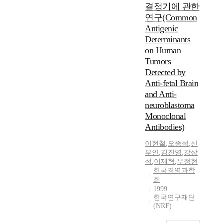
결정기에 관한
연구(Common
Antigenic
Determinants
on Human
Tumors
Detected by
Anti-fetal Brain
and Anti-
neuroblastoma
Monoclonal
Antibodies)
이현철
,
오종석
,
신
부안
,
김진영
,
강삼
석
,
이제혁
,
우정현
한국경영과학
회
1999
한국연구재단
(NRF)