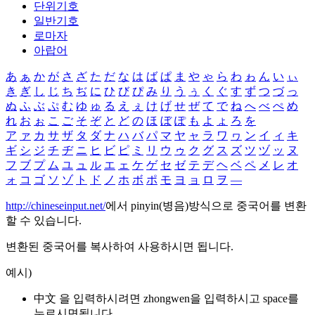
단위기호
일반기호
로마자
아랍어
あ
ぁ
か
が
さ
ざ
た
だ
な
は
ば
ぱ
ま
や
ゃ
ら
わ
ゎ
ん
い
ぃ
き
ぎ
し
じ
ち
ぢ
に
ひ
び
ぴ
み
り
う
ぅ
く
ぐ
す
ず
つ
づ
っ
ぬ
ふ
ぶ
ぷ
む
ゆ
ゅ
る
え
ぇ
け
げ
せ
ぜ
て
で
ね
へ
べ
ぺ
め
れ
お
ぉ
こ
ご
そ
ぞ
と
ど
の
ほ
ぼ
ぽ
も
よ
ょ
ろ
を
ア
ァ
カ
サ
ザ
タ
ダ
ナ
ハ
バ
パ
マ
ヤ
ャ
ラ
ワ
ヮ
ン
イ
ィ
キ
ギ
シ
ジ
チ
ヂ
ニ
ヒ
ビ
ピ
ミ
リ
ウ
ゥ
ク
グ
ス
ズ
ツ
ヅ
ッ
ヌ
フ
ブ
プ
ム
ユ
ュ
ル
エ
ェ
ケ
ゲ
セ
ゼ
テ
デ
ヘ
ベ
ペ
メ
レ
オ
ォ
コ
ゴ
ソ
ゾ
ト
ド
ノ
ホ
ボ
ポ
モ
ヨ
ョ
ロ
ヲ
―
http://chineseinput.net/
에서 pinyin(병음)방식으로 중국어를 변환
할 수 있습니다.
변환된 중국어를 복사하여 사용하시면 됩니다.
예시)
中文 을 입력하시려면
zhongwen
을 입력하시고 space를
누르시면됩니다.