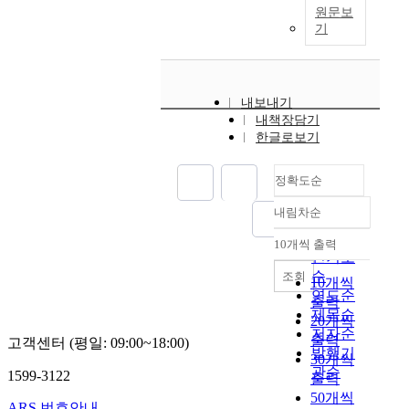
원문보
기
내보내기
내책장담기
한글로보기
정확도순
내림차순
정확도
순
10개씩 출력
내림차순
인기도
순
조회
10개씩
연도순
출력
제목순
20개씩
저자순
출력
고객센터 (평일: 09:00~18:00)
발행기
30개씩
관순
1599-3122
출력
50개씩
ARS 번호안내