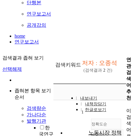
단행본
연구보고서
공개강의
home
연구보고서
검색결과 좁혀 보기
연
저자 : 오종석
검색키워드
관
선택해제
(검색결과
2
건)
검
색
어
좁혀본 항목 보기
추
순서
천
내보내기
내책장담기
검색량순
한글로보기
이
1
가나다순
검
발행기관
색
정확도순
한
어
노동시장 정책
국연구
내림차순