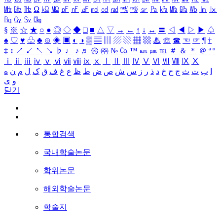
㎒
㎓
㎔
Ω
㏀
㏁
㎊
㎋
㎌
㏖
㏅
㎭
㎮
㎯
㏛
㎩
㎪
㎫
㎬
㏝
㏐
㏓
㏃
㏉
㏜
㏆
§
※
☆
★
○
●
◎
◇
◆
□
■
△
▽
→
←
↑
↓
↔
〓
◁
◀
▷
▶
♤
♠
♡
♥
♧
♣
⊙
◈
▣
◐
◑
▒
▤
▥
▨
▧
▦
▩
♨
☏
☎
☜
☞
¶
†
‡
↕
↗
↙
↖
↘
♭
♩
♪
♬
㉿
㈜
№
㏇
™
㏂
㏘
℡
＃
＆
＊
＠
ª
º
ⅰ
ⅱ
ⅲ
ⅳ
ⅴ
ⅵ
ⅶ
ⅷ
ⅸ
ⅹ
Ⅰ
Ⅱ
Ⅲ
Ⅳ
Ⅴ
Ⅵ
Ⅶ
Ⅷ
Ⅸ
Ⅹ
ا
ب
ت
ث
ج
ح
خ
د
ذ
ر
ز
س
ش
ص
ض
ط
ظ
ع
غ
ف
ق
ک
ل
م
ن
ه
و
ی
닫기
통합검색
국내학술논문
학위논문
해외학술논문
학술지