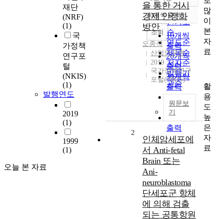
로
정확도
을 통한 거시
재단
많
순
경제 안정화
10개씩 출력
(NRF)
내림차순
이
인기도
(1)
방안
본
순
조회
국
10개씩
자
연도순
오종석
가정책
출력
료
제목순
산업연구원
연구포
20개씩
2019
저자순
털
출력
국가정책연구
발행기
(NKIS)
30개씩
포털(NKIS)
관순
(1)
활
출력
발행연도
용
50개씩
원문보
도
출력
기
2019
높
100개씩
(1)
은
출력
2
자
인체암세포에
1999
료
서 Anti-fetal
(1)
Brain 또는
오늘 본 자료
Ani-
neuroblastoma
단세포군 항체
에 의해 검출
되는 공통항원