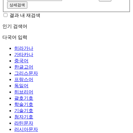
상세검색
결과 내 재검색
인기 검색어
다국어 입력
히라가나
가타카나
중국어
한글고어
그리스문자
프랑스어
독일어
히브리어
괄호기호
학술기호
기술기호
첨자기호
라틴문자
러시아문자