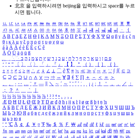
北京 을 입력하시려면
beijing
을 입력하시고 space를 누르
시면 됩니다.
ㅥ
ㅦ
ㅧ
ㅨ
ㅩ
ㅪ
ㅫ
ㅬ
ㅭ
ㅮ
ㅯ
ㅰ
ㅱ
ㅲ
ㅳ
ㅴ
ㅵ
ㅶ
ㅷ
ㅸ
ㅹ
ㅺ
ㅻ
ㅼ
ㅽ
ㅾ
ㅿ
ㆀ
ㆁ
ㆂ
ㆃ
ㆄ
ㆅ
ㆆ
ㆇ
ㆈ
ㆉ
ㆊ
ㆋ
ㆌ
ㆍ
ㆎ
Α
Β
Γ
Δ
Ε
Ζ
Η
Θ
Ι
Κ
Λ
Μ
Ν
Ξ
Ο
Π
Ρ
Σ
Τ
Υ
Φ
Χ
Ψ
Ω
α
β
γ
δ
ε
ζ
η
θ
ι
κ
λ
μ
ν
ξ
ο
π
ρ
σ
τ
υ
φ
χ
ψ
ω
á
à
Á
À
é
è
É
È
ç
Ç
ê
Ä
Ö
Ü
ä
ö
ü
ß
ְ
ֳ
ֲ
ֱ
ָ
ַ
ֵ
ֶ
ִ
ֹ
ּ
ֻ
ׂ
ׁ
ּ
ב
ה
נ
מ
צ
ת
ץ
ש
ד
ג
כ
ע
י
ח
ל
ך
ף
ק
ר
א
ט
ו
ן
ם
פ
‘
’
“
”
〔
〕
〈
〉
「
」
『
』
【
】
＂
（
）
［
］
｛
｝
±
×
÷
≠
≤
≥
∞
∴
♂
♀
∠
⊥
⌒
∂
∇
≡
≒
≪
≫
√
∽
∝
∵
∫
∬
∈
∋
⊆
⊇
⊂
⊃
∪
∩
∧
∨
￢
⇒
⇔
∀
∃
∮
∑
∏
＋
－
＜
＝
＞
、
。
·
‥
…
¨
〃
―
∥
＼
∼
´
～
ˇ
˘
˝
˚
˙
¸
˛
¡
¿
ː
！
＇
，
．
／
：
；
？
＾
＿
｀
｜
½
⅓
⅔
¼
¾
⅛
⅜
⅝
⅞
¹
²
³
⁴
ⁿ
₁
₂
₃
₄
Æ
Ð
Ħ
Ĳ
Ł
Ø
Œ
Þ
Ŧ
Ŋ
æ
đ
ð
ħ
ı
ĳ
ĸ
ŀ
ł
ø
œ
ß
þ
ŧ
ŋ
ŉ
А
Б
В
Г
Д
Е
Ё
Ж
З
И
Й
К
Л
М
Н
О
П
Р
С
Т
У
Ф
Х
Ц
Ч
Ш
Щ
Ъ
Ы
Ь
Э
Ю
Я
а
б
в
г
д
е
ё
ж
з
и
й
к
л
м
н
о
п
р
с
т
у
ф
х
ц
ч
ш
щ
ъ
ы
ь
э
ю
я
′
″
℃
Å
￠
￡
￥
¤
℉
‰
＄
％
Ｆ
￦
㎕
㎖
㎗
ℓ
㎘
㏄
㎣
㎤
㎥
㎦
㎙
㎚
㎛
㎜
㎝
㎞
㎟
㎠
㎡
㎢
㏊
㎍
㎎
㎏
㏏
㎈
㎉
㏈
㎧
㎨
㎰
㎱
㎲
㎳
㎴
㎵
㎶
㎷
㎸
㎹
㎀
㎁
㎂
㎃
㎄
㎺
㎻
㎽
㎾
㎿
㎐
㎑