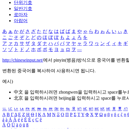
단위기호
일반기호
로마자
아랍어
あ
ぁ
か
が
さ
ざ
た
だ
な
は
ば
ぱ
ま
や
ゃ
ら
わ
ゎ
ん
い
ぃ
き
こ
ご
そ
ぞ
と
ど
の
ほ
ぼ
ぽ
も
よ
ょ
ろ
を
ア
ァ
カ
サ
ザ
タ
ダ
ナ
ハ
バ
パ
マ
ヤ
ャ
ラ
ワ
ヮ
ン
イ
ィ
キ
ギ
ソ
ゾ
ト
ド
ノ
ホ
ボ
ポ
モ
ヨ
ョ
ロ
ヲ
―
http://chineseinput.net/
에서 pinyin(병음)방식으로 중국어를 변환
변환된 중국어를 복사하여 사용하시면 됩니다.
예시)
中文 을 입력하시려면
zhongwen
을 입력하시고 space를
北京 을 입력하시려면
beijing
을 입력하시고 space를 누르
ㅥ
ㅦ
ㅧ
ㅨ
ㅩ
ㅪ
ㅫ
ㅬ
ㅭ
ㅮ
ㅯ
ㅰ
ㅱ
ㅲ
ㅳ
ㅴ
ㅵ
ㅶ
ㅷ
ㅸ
ㅹ
ㅺ
Α
Β
Γ
Δ
Ε
Ζ
Η
Θ
Ι
Κ
Λ
Μ
Ν
Ξ
Ο
Π
Ρ
Σ
Τ
Υ
Φ
Χ
Ψ
Ω
α
β
γ
δ
ε
ζ
η
á
à
Á
À
é
è
É
È
ç
Ç
ê
Ä
Ö
Ü
ä
ö
ü
ß