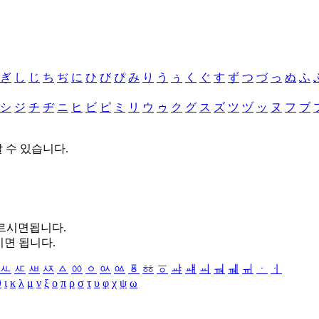
ぎ
し
じ
ち
ぢ
に
ひ
び
ぴ
み
り
う
ぅ
く
ぐ
す
ず
つ
づ
っ
ぬ
ふ
シ
ジ
チ
ヂ
ニ
ヒ
ビ
ピ
ミ
リ
ウ
ゥ
ク
グ
ス
ズ
ツ
ヅ
ッ
ヌ
フ
ブ
할 수 있습니다.
누르시면됩니다.
시면 됩니다.
ㅻ
ㅼ
ㅽ
ㅾ
ㅿ
ㆀ
ㆁ
ㆂ
ㆃ
ㆄ
ㆅ
ㆆ
ㆇ
ㆈ
ㆉ
ㆊ
ㆋ
ㆌ
ㆍ
ㆎ
θ
ι
κ
λ
μ
ν
ξ
ο
π
ρ
σ
τ
υ
φ
χ
ψ
ω