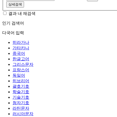
상세검색
결과 내 재검색
인기 검색어
다국어 입력
히라가나
가타카나
중국어
한글고어
그리스문자
프랑스어
독일어
히브리어
괄호기호
학술기호
기술기호
첨자기호
라틴문자
러시아문자