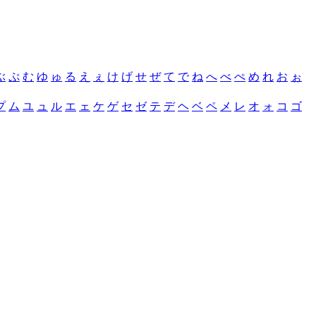
ぶ
ぷ
む
ゆ
ゅ
る
え
ぇ
け
げ
せ
ぜ
て
で
ね
へ
べ
ぺ
め
れ
お
ぉ
プ
ム
ユ
ュ
ル
エ
ェ
ケ
ゲ
セ
ゼ
テ
デ
ヘ
ベ
ペ
メ
レ
オ
ォ
コ
ゴ