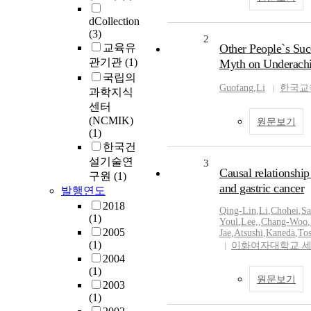
dCollection
(3)
2
교육유
Other People`s Suc
관기관
(1)
Myth on Underachi
국립의
Guofang
,
Li
한국교
과학지식
센터
(NCMIK)
원문보기
(1)
한국건
설기술연
3
Causal relationshi
구원
(1)
and gastric cancer
발행연도
2018
Qing-Lin
,
Li
,
Chohei
,
Sa
(1)
Youl
,
Lee,
,
Chang-Woo
,
2005
Jae
,
Atsushi
,
Kaneda
,
Tos
(1)
이화여자대학교 
2004
(1)
원문보기
2003
(1)