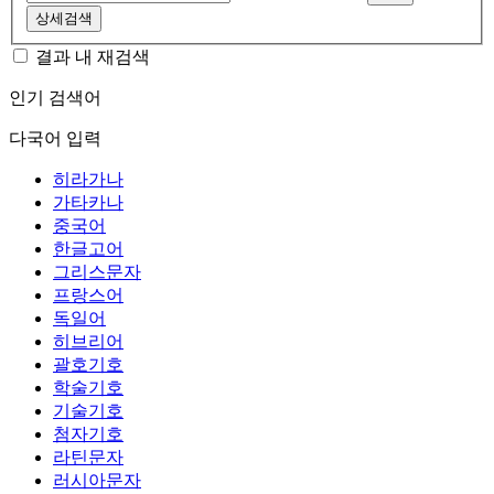
상세검색
결과 내 재검색
인기 검색어
다국어 입력
히라가나
가타카나
중국어
한글고어
그리스문자
프랑스어
독일어
히브리어
괄호기호
학술기호
기술기호
첨자기호
라틴문자
러시아문자