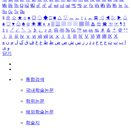
㎒
㎓
㎔
Ω
㏀
㏁
㎊
㎋
㎌
㏖
㏅
㎭
㎮
㎯
㏛
㎩
㎪
㎫
㎬
㏝
㏐
㏓
㏃
㏉
㏜
㏆
§
※
☆
★
○
●
◎
◇
◆
□
■
△
▽
→
←
↑
↓
↔
〓
◁
◀
▷
▶
♤
♠
♡
♥
♧
♣
⊙
◈
▣
◐
◑
▒
▤
▥
▨
▧
▦
▩
♨
☏
☎
☜
☞
¶
†
‡
↕
↗
↙
↖
↘
♭
♩
♪
♬
㉿
㈜
№
㏇
™
㏂
㏘
℡
＃
＆
＊
＠
ª
º
ⅰ
ⅱ
ⅲ
ⅳ
ⅴ
ⅵ
ⅶ
ⅷ
ⅸ
ⅹ
Ⅰ
Ⅱ
Ⅲ
Ⅳ
Ⅴ
Ⅵ
Ⅶ
Ⅷ
Ⅸ
Ⅹ
ا
ب
ت
ث
ج
ح
خ
د
ذ
ر
ز
س
ش
ص
ض
ط
ظ
ع
غ
ف
ق
ک
ل
م
ن
ه
و
ی
닫기
통합검색
국내학술논문
학위논문
해외학술논문
학술지