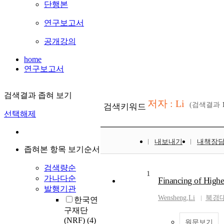
단행본
연구보고서
공개강의
home
연구보고서
검색결과 좁혀 보기
저자 : Li
(검색결과
검색키워드
선택해제
내보내기
내책장
좁혀본 항목 보기순서
검색량순
1
가나다순
Financing of Highe
발행기관
Wensheng
,
Li
북경
한국연
구재단
(NRF)
(4)
원문보기