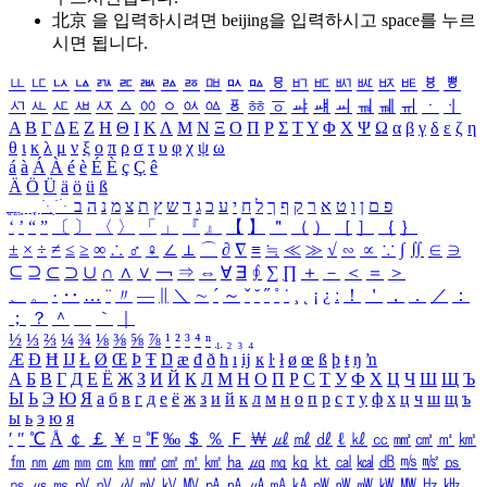
北京 을 입력하시려면
beijing
을 입력하시고 space를 누르
시면 됩니다.
ㅥ
ㅦ
ㅧ
ㅨ
ㅩ
ㅪ
ㅫ
ㅬ
ㅭ
ㅮ
ㅯ
ㅰ
ㅱ
ㅲ
ㅳ
ㅴ
ㅵ
ㅶ
ㅷ
ㅸ
ㅹ
ㅺ
ㅻ
ㅼ
ㅽ
ㅾ
ㅿ
ㆀ
ㆁ
ㆂ
ㆃ
ㆄ
ㆅ
ㆆ
ㆇ
ㆈ
ㆉ
ㆊ
ㆋ
ㆌ
ㆍ
ㆎ
Α
Β
Γ
Δ
Ε
Ζ
Η
Θ
Ι
Κ
Λ
Μ
Ν
Ξ
Ο
Π
Ρ
Σ
Τ
Υ
Φ
Χ
Ψ
Ω
α
β
γ
δ
ε
ζ
η
θ
ι
κ
λ
μ
ν
ξ
ο
π
ρ
σ
τ
υ
φ
χ
ψ
ω
á
à
Á
À
é
è
É
È
ç
Ç
ê
Ä
Ö
Ü
ä
ö
ü
ß
ְ
ֳ
ֲ
ֱ
ָ
ַ
ֵ
ֶ
ִ
ֹ
ּ
ֻ
ׂ
ׁ
ּ
ב
ה
נ
מ
צ
ת
ץ
ש
ד
ג
כ
ע
י
ח
ל
ך
ף
ק
ר
א
ט
ו
ן
ם
פ
‘
’
“
”
〔
〕
〈
〉
「
」
『
』
【
】
＂
（
）
［
］
｛
｝
±
×
÷
≠
≤
≥
∞
∴
♂
♀
∠
⊥
⌒
∂
∇
≡
≒
≪
≫
√
∽
∝
∵
∫
∬
∈
∋
⊆
⊇
⊂
⊃
∪
∩
∧
∨
￢
⇒
⇔
∀
∃
∮
∑
∏
＋
－
＜
＝
＞
、
。
·
‥
…
¨
〃
―
∥
＼
∼
´
～
ˇ
˘
˝
˚
˙
¸
˛
¡
¿
ː
！
＇
，
．
／
：
；
？
＾
＿
｀
｜
½
⅓
⅔
¼
¾
⅛
⅜
⅝
⅞
¹
²
³
⁴
ⁿ
₁
₂
₃
₄
Æ
Ð
Ħ
Ĳ
Ł
Ø
Œ
Þ
Ŧ
Ŋ
æ
đ
ð
ħ
ı
ĳ
ĸ
ŀ
ł
ø
œ
ß
þ
ŧ
ŋ
ŉ
А
Б
В
Г
Д
Е
Ё
Ж
З
И
Й
К
Л
М
Н
О
П
Р
С
Т
У
Ф
Х
Ц
Ч
Ш
Щ
Ъ
Ы
Ь
Э
Ю
Я
а
б
в
г
д
е
ё
ж
з
и
й
к
л
м
н
о
п
р
с
т
у
ф
х
ц
ч
ш
щ
ъ
ы
ь
э
ю
я
′
″
℃
Å
￠
￡
￥
¤
℉
‰
＄
％
Ｆ
￦
㎕
㎖
㎗
ℓ
㎘
㏄
㎣
㎤
㎥
㎦
㎙
㎚
㎛
㎜
㎝
㎞
㎟
㎠
㎡
㎢
㏊
㎍
㎎
㎏
㏏
㎈
㎉
㏈
㎧
㎨
㎰
㎱
㎲
㎳
㎴
㎵
㎶
㎷
㎸
㎹
㎀
㎁
㎂
㎃
㎄
㎺
㎻
㎽
㎾
㎿
㎐
㎑