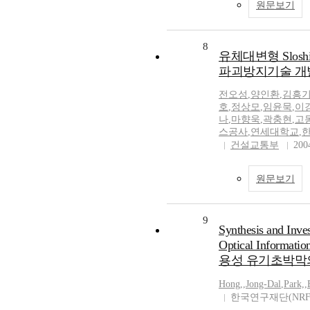
원문보기
8
유체대변형 Slos
파괴방지기술 개발(
전오성
,
양인환
,
김흥
호
,
정상모
,
임윤묵
,
이
나
,
마향욱
,
곽충현
,
고
스공사
,
연세대학교
,
건설교통부
200
원문보기
9
Synthesis and Inves
Optical Informa
용성 유기초박막
Hong,
,
Jong-Dal
,
Park,
,
한국연구재단(NRF