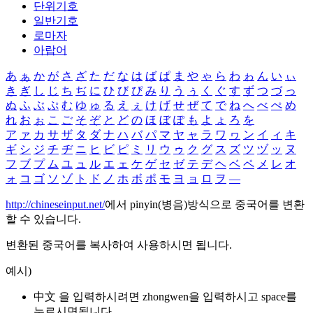
단위기호
일반기호
로마자
아랍어
あ
ぁ
か
が
さ
ざ
た
だ
な
は
ば
ぱ
ま
や
ゃ
ら
わ
ゎ
ん
い
ぃ
き
ぎ
し
じ
ち
ぢ
に
ひ
び
ぴ
み
り
う
ぅ
く
ぐ
す
ず
つ
づ
っ
ぬ
ふ
ぶ
ぷ
む
ゆ
ゅ
る
え
ぇ
け
げ
せ
ぜ
て
で
ね
へ
べ
ぺ
め
れ
お
ぉ
こ
ご
そ
ぞ
と
ど
の
ほ
ぼ
ぽ
も
よ
ょ
ろ
を
ア
ァ
カ
サ
ザ
タ
ダ
ナ
ハ
バ
パ
マ
ヤ
ャ
ラ
ワ
ヮ
ン
イ
ィ
キ
ギ
シ
ジ
チ
ヂ
ニ
ヒ
ビ
ピ
ミ
リ
ウ
ゥ
ク
グ
ス
ズ
ツ
ヅ
ッ
ヌ
フ
ブ
プ
ム
ユ
ュ
ル
エ
ェ
ケ
ゲ
セ
ゼ
テ
デ
ヘ
ベ
ペ
メ
レ
オ
ォ
コ
ゴ
ソ
ゾ
ト
ド
ノ
ホ
ボ
ポ
モ
ヨ
ョ
ロ
ヲ
―
http://chineseinput.net/
에서 pinyin(병음)방식으로 중국어를 변환
할 수 있습니다.
변환된 중국어를 복사하여 사용하시면 됩니다.
예시)
中文 을 입력하시려면
zhongwen
을 입력하시고 space를
누르시면됩니다.