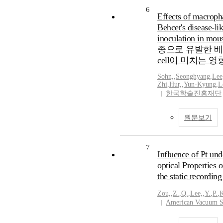
6
Effects of macroph
Behcet's disease-li
inoculation 
종으로 유발한 
cell이 미치는 영
Sohn,
,
Seonghyang
,
Lee
Zhi
,
Hur,
,
Yun-Kyung
,
L
한국학술진흥재단
원문보기
7
Influence of Pt un
optical Properties 
the static recordin
Zou,
,
Z.
,
Q.
,
Lee,
,
Y.
,
P.
,
American Vacuum S