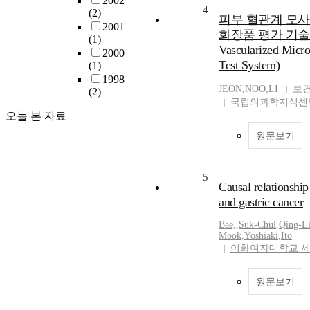
2002
4
(2)
피부 혈관계 모사
2001
화장품 평가 기술 개발(D
(1)
Vascularized Micro
2000
Test System)
(1)
1998
JEON
,
NOO
,
LI
보
(2)
국립의과학지식센터
오늘 본 자료
원문보기
5
Causal relationshi
and gastric cancer
Bae,
,
Suk-Chul
,
Qing-L
Mook
,
Yoshiaki
,
Ito
이화여자대학교 
원문보기