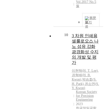
Vol.2017 No.5
월
원문
보기
10
3 차원 인쇄용
셀룰로오스 나
노 섬유 강화
광경화성 수지
의 개발 및 평
가
이현택(H. T. Lee)
,
권혁배(H. B.
Kwon
)
,
박승호(
S.
H. Park)
,
권소연
(
S.
Y.
Kwon
)
Korean Society
for Precision
Engineering
2023
한국정밀공학