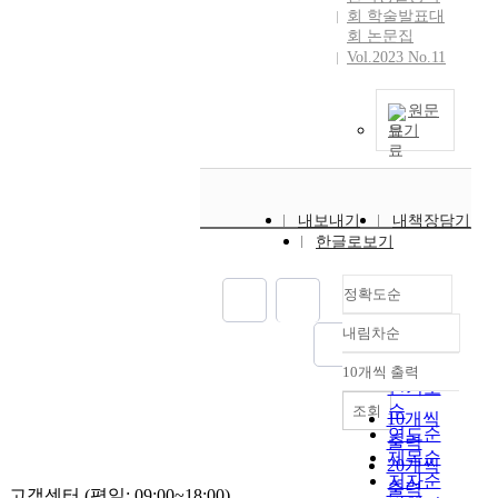
회 학술발표대
회 논문집
Vol.2023 No.11
원문
보기
내보내기
내책장담기
한글로보기
정확도순
내림차순
정확도
순
10개씩 출력
내림차순
인기도
순
조회
10개씩
연도순
출력
제목순
20개씩
저자순
출력
고객센터 (평일: 09:00~18:00)