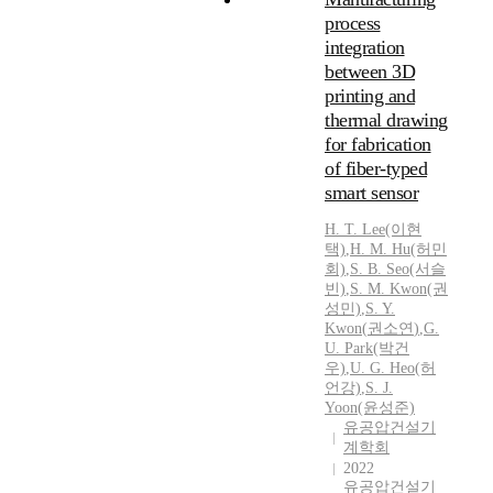
process
integration
between 3D
printing and
thermal drawing
for fabrication
of fiber-typed
smart sensor
H. T. Lee(이현
택)
,
H. M. Hu(허민
회)
,
S.
B. Seo(서슬
빈)
,
S.
M.
Kwon
(권
성민)
,
S.
Y.
Kwon
(
권소연
)
,
G.
U. Park(박건
우)
,
U. G. Heo(허
언강)
,
S.
J.
Yoon(윤성준)
유공압건설기
계학회
2022
유공압건설기