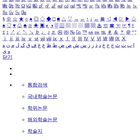
㎒
㎓
㎔
Ω
㏀
㏁
㎊
㎋
㎌
㏖
㏅
㎭
㎮
㎯
㏛
㎩
㎪
㎫
㎬
㏝
㏐
㏓
㏃
㏉
㏜
㏆
§
※
☆
★
○
●
◎
◇
◆
□
■
△
▽
→
←
↑
↓
↔
〓
◁
◀
▷
▶
♤
♠
♡
♥
♧
♣
⊙
◈
▣
◐
◑
▒
▤
▥
▨
▧
▦
▩
♨
☏
☎
☜
☞
¶
†
‡
↕
↗
↙
↖
↘
♭
♩
♪
♬
㉿
㈜
№
㏇
™
㏂
㏘
℡
＃
＆
＊
＠
ª
º
ⅰ
ⅱ
ⅲ
ⅳ
ⅴ
ⅵ
ⅶ
ⅷ
ⅸ
ⅹ
Ⅰ
Ⅱ
Ⅲ
Ⅳ
Ⅴ
Ⅵ
Ⅶ
Ⅷ
Ⅸ
Ⅹ
ا
ب
ت
ث
ج
ح
خ
د
ذ
ر
ز
س
ش
ص
ض
ط
ظ
ع
غ
ف
ق
ک
ل
م
ن
ه
و
ی
닫기
통합검색
국내학술논문
학위논문
해외학술논문
학술지