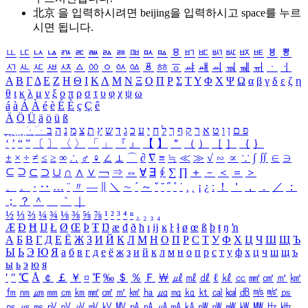
北京 을 입력하시려면
beijing
을 입력하시고 space를 누르
시면 됩니다.
ㅥ
ㅦ
ㅧ
ㅨ
ㅩ
ㅪ
ㅫ
ㅬ
ㅭ
ㅮ
ㅯ
ㅰ
ㅱ
ㅲ
ㅳ
ㅴ
ㅵ
ㅶ
ㅷ
ㅸ
ㅹ
ㅺ
ㅻ
ㅼ
ㅽ
ㅾ
ㅿ
ㆀ
ㆁ
ㆂ
ㆃ
ㆄ
ㆅ
ㆆ
ㆇ
ㆈ
ㆉ
ㆊ
ㆋ
ㆌ
ㆍ
ㆎ
Α
Β
Γ
Δ
Ε
Ζ
Η
Θ
Ι
Κ
Λ
Μ
Ν
Ξ
Ο
Π
Ρ
Σ
Τ
Υ
Φ
Χ
Ψ
Ω
α
β
γ
δ
ε
ζ
η
θ
ι
κ
λ
μ
ν
ξ
ο
π
ρ
σ
τ
υ
φ
χ
ψ
ω
á
à
Á
À
é
è
É
È
ç
Ç
ê
Ä
Ö
Ü
ä
ö
ü
ß
ְ
ֳ
ֲ
ֱ
ָ
ַ
ֵ
ֶ
ִ
ֹ
ּ
ֻ
ׂ
ׁ
ּ
ב
ה
נ
מ
צ
ת
ץ
ש
ד
ג
כ
ע
י
ח
ל
ך
ף
ק
ר
א
ט
ו
ן
ם
פ
‘
’
“
”
〔
〕
〈
〉
「
」
『
』
【
】
＂
（
）
［
］
｛
｝
±
×
÷
≠
≤
≥
∞
∴
♂
♀
∠
⊥
⌒
∂
∇
≡
≒
≪
≫
√
∽
∝
∵
∫
∬
∈
∋
⊆
⊇
⊂
⊃
∪
∩
∧
∨
￢
⇒
⇔
∀
∃
∮
∑
∏
＋
－
＜
＝
＞
、
。
·
‥
…
¨
〃
―
∥
＼
∼
´
～
ˇ
˘
˝
˚
˙
¸
˛
¡
¿
ː
！
＇
，
．
／
：
；
？
＾
＿
｀
｜
½
⅓
⅔
¼
¾
⅛
⅜
⅝
⅞
¹
²
³
⁴
ⁿ
₁
₂
₃
₄
Æ
Ð
Ħ
Ĳ
Ł
Ø
Œ
Þ
Ŧ
Ŋ
æ
đ
ð
ħ
ı
ĳ
ĸ
ŀ
ł
ø
œ
ß
þ
ŧ
ŋ
ŉ
А
Б
В
Г
Д
Е
Ё
Ж
З
И
Й
К
Л
М
Н
О
П
Р
С
Т
У
Ф
Х
Ц
Ч
Ш
Щ
Ъ
Ы
Ь
Э
Ю
Я
а
б
в
г
д
е
ё
ж
з
и
й
к
л
м
н
о
п
р
с
т
у
ф
х
ц
ч
ш
щ
ъ
ы
ь
э
ю
я
′
″
℃
Å
￠
￡
￥
¤
℉
‰
＄
％
Ｆ
￦
㎕
㎖
㎗
ℓ
㎘
㏄
㎣
㎤
㎥
㎦
㎙
㎚
㎛
㎜
㎝
㎞
㎟
㎠
㎡
㎢
㏊
㎍
㎎
㎏
㏏
㎈
㎉
㏈
㎧
㎨
㎰
㎱
㎲
㎳
㎴
㎵
㎶
㎷
㎸
㎹
㎀
㎁
㎂
㎃
㎄
㎺
㎻
㎽
㎾
㎿
㎐
㎑