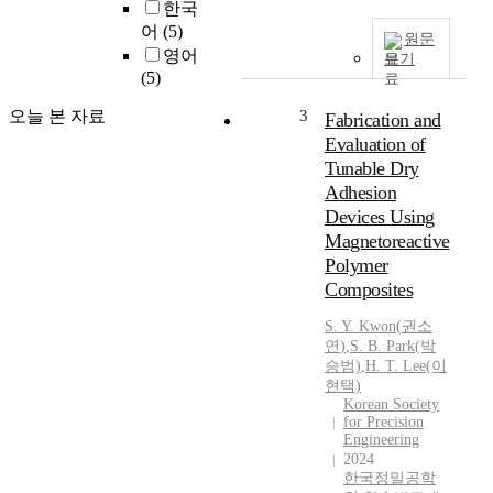
한국
어
(5)
원문
영어
보기
(5)
오늘 본 자료
3
Fabrication and
Evaluation of
Tunable Dry
Adhesion
Devices Using
Magnetoreactive
Polymer
Composites
S.
Y.
Kwon
(
권소
연
)
,
S.
B. Park(박
승범)
,
H. T. Lee(이
현택)
Korean Society
for Precision
Engineering
2024
한국정밀공학