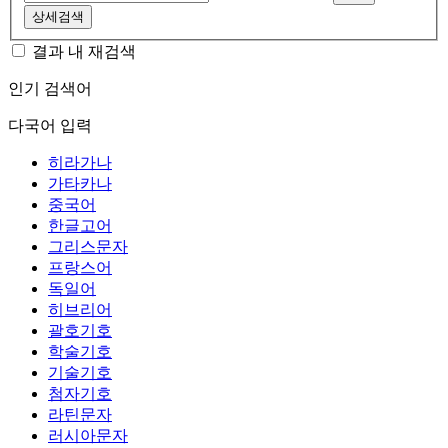
상세검색
결과 내 재검색
인기 검색어
다국어 입력
히라가나
가타카나
중국어
한글고어
그리스문자
프랑스어
독일어
히브리어
괄호기호
학술기호
기술기호
첨자기호
라틴문자
러시아문자