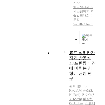
2022
한국생산제조
시스템학회 학
술발표대회 논
문집
Vol.2022 No.7
원문
보기
6
흄드 실리카가
자기 반응성
3D프린팅 레진
에 미치는 영
향에 관한 연
구
권혁배(H. B.
Kwon
)
,
박승호(
S.
H. Park)
,
권소연
(
S.
Y.
Kwon
)
,
이상혁
(
S.
H. Lee)
,
이현택