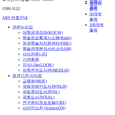
발행기
30개씩
관순
1599-3122
출력
50개씩
ARS 번호안내
출력
100개씩
관련누리집
출력
대학공개강의(KOCW)
학술정보통계시스템(Rinfo)
외국학술지지원센터(FRIC)
학술관계분석서비스(SAM)
사서커뮤니티
기관회원
지식나눔(LOOK)
의학전자도서관(MEDLIS)
유관기관 사이트
교육부(MOE)
국립장애인도서관(NLD)
국립중앙도서관(NL)
국회도서관(NAL)
연구윤리정보포털(CRE)
사이언스온 (ScienceON)