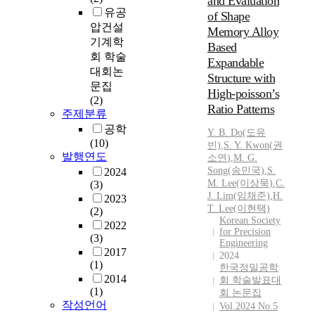
and Evaluation
유공
of Shape
압건설
Memory Alloy
기계학
Based
회 학술
Expandable
대회논
Structure with
문집
High-poisson’s
(2)
Ratio Patterns
주제분류
공학
Y.
B. Do(도유
(10)
빈)
,
S.
Y.
Kwon
(
권
발행연도
소연
)
,
M. G.
Song(송민국)
,
S.
2024
M. Lee(이상묵)
,
C.
(3)
J. Lim(임채준)
,
H.
2023
T. Lee(이현택)
(2)
Korean Society
2022
for Precision
(3)
Engineering
2017
2024
(1)
한국정밀공학
2014
회 학술발표대
(1)
회 논문집
작성언어
Vol.2024 No.5