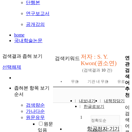
단행본
연구보고서
공개강의
home
국내학술논문
저자 : S. Y.
검색결과 좁혀 보기
연
검색키워드
Kwon(권소연)
관
선택해제
검
(검색결과
10
건)
색
무료
기관 내 무료
유료
어
좁혀본 항목 보기
추
순서
천
내보내기
내책장담기
검색량순
한글로보기
이
가나다순
검
원문유무
1
색
정확도순
원문
어
항공전자·기기
있음
내림차순