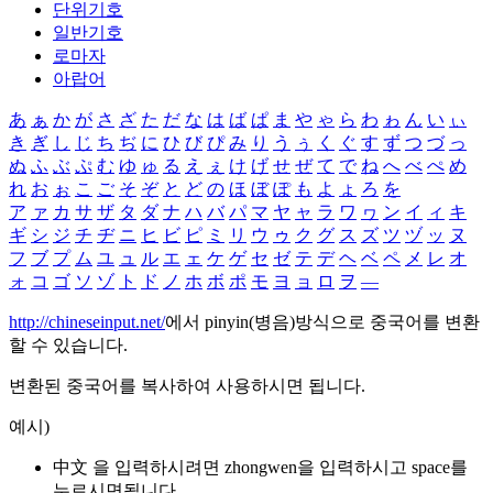
단위기호
일반기호
로마자
아랍어
あ
ぁ
か
が
さ
ざ
た
だ
な
は
ば
ぱ
ま
や
ゃ
ら
わ
ゎ
ん
い
ぃ
き
ぎ
し
じ
ち
ぢ
に
ひ
び
ぴ
み
り
う
ぅ
く
ぐ
す
ず
つ
づ
っ
ぬ
ふ
ぶ
ぷ
む
ゆ
ゅ
る
え
ぇ
け
げ
せ
ぜ
て
で
ね
へ
べ
ぺ
め
れ
お
ぉ
こ
ご
そ
ぞ
と
ど
の
ほ
ぼ
ぽ
も
よ
ょ
ろ
を
ア
ァ
カ
サ
ザ
タ
ダ
ナ
ハ
バ
パ
マ
ヤ
ャ
ラ
ワ
ヮ
ン
イ
ィ
キ
ギ
シ
ジ
チ
ヂ
ニ
ヒ
ビ
ピ
ミ
リ
ウ
ゥ
ク
グ
ス
ズ
ツ
ヅ
ッ
ヌ
フ
ブ
プ
ム
ユ
ュ
ル
エ
ェ
ケ
ゲ
セ
ゼ
テ
デ
ヘ
ベ
ペ
メ
レ
オ
ォ
コ
ゴ
ソ
ゾ
ト
ド
ノ
ホ
ボ
ポ
モ
ヨ
ョ
ロ
ヲ
―
http://chineseinput.net/
에서 pinyin(병음)방식으로 중국어를 변환
할 수 있습니다.
변환된 중국어를 복사하여 사용하시면 됩니다.
예시)
中文 을 입력하시려면
zhongwen
을 입력하시고 space를
누르시면됩니다.