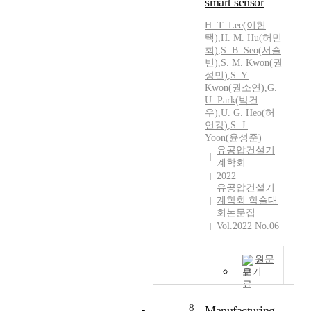
smart sensor
H. T. Lee(이현
택)
,
H. M. Hu(허민
회)
,
S.
B. Seo(서슬
빈)
,
S.
M.
Kwon
(권
성민)
,
S.
Y.
Kwon
(
권소연
)
,
G.
U. Park(박건
우)
,
U. G. Heo(허
언강)
,
S.
J.
Yoon(윤성준)
유공압건설기
계학회
2022
유공압건설기
계학회 학술대
회논문집
Vol.2022 No.06
원문
보기
8
Manufacturing