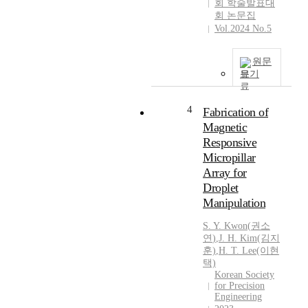
회 학술발표대
회 논문집
Vol.2024 No.5
원문
보기
4
Fabrication of
Magnetic
Responsive
Micropillar
Array for
Droplet
Manipulation
S.
Y.
Kwon
(
권소
연
)
,
J. H. Kim(김지
훈)
,
H. T. Lee(이현
택)
Korean Society
for Precision
Engineering