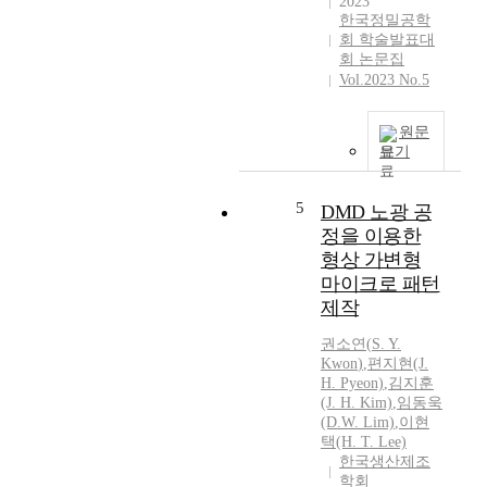
2023
한국정밀공학
회 학술발표대
회 논문집
Vol.2023 No.5
원문
보기
5
DMD 노광 공
정을 이용한
형상 가변형
마이크로 패턴
제작
권소연
(
S.
Y.
Kwon
)
,
편지현(J.
H. Pyeon)
,
김지훈
(J. H. Kim)
,
임동욱
(D.W. Lim)
,
이현
택(H. T. Lee)
한국생산제조
학회