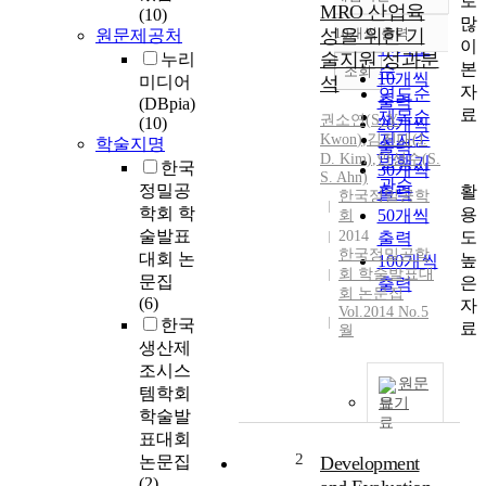
로
정확도
MRO 산업육
(10)
많
순
성을 위한 기
10개씩 출력
원문제공처
내림차순
이
인기도
술지원 성과분
누리
본
순
조회
10개씩
미디어
석
자
연도순
출력
(DBpia)
료
제목순
권소연
(
S.
Y.
(10)
20개씩
저자순
Kwon
)
,
김진대(J.
학술지명
출력
D. Kim)
,
안성수(
S.
발행기
한국
30개씩
S.
Ahn)
관순
정밀공
활
출력
한국정밀공학
학회 학
용
50개씩
회
술발표
도
2014
출력
한국정밀공학
대회 논
높
100개씩
회 학술발표대
문집
은
출력
회 논문집
(6)
자
Vol.2014 No.5
한국
료
월
생산제
조시스
원문
템학회
보기
학술발
표대회
2
논문집
Development
(2)