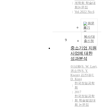
계학회 학술대
회논문집
Vol.2022 No.6
원문
보기
복사/대
9
출신청
중소기업 지원
사업에 대한
성과분석
이상왕(
S.
W. Lee)
,
권소연
(
S.
Y.
Kwon
)
,
김진대(J.
D. Kim)
한국정밀공학
회
2017
한국정밀공학
회 학술발표대
회 논문집