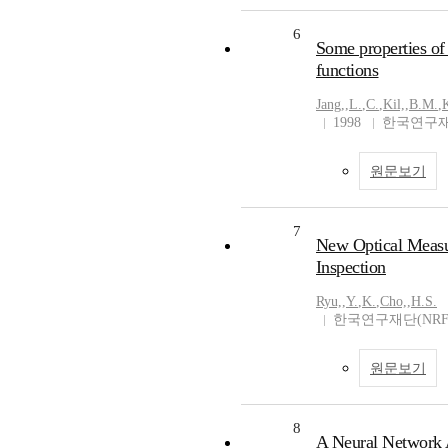
6
Some properties of 
functions
Jang,
,
L.
,
C.
,
Kil,
,
B.M.
,
1998
한국연구재
원문보기
7
New Optical Measur
Inspection
Ryu,
,
Y.
,
K.
,
Cho,
,
H.S.
한국연구재단(NRF
원문보기
8
A Neural Network A