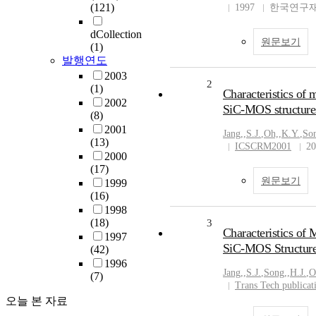
(121)
1997
한국연구재
dCollection
원문보기
(1)
발행연도
2003
2
(1)
Characteristics of 
2002
SiC-MOS structure
(8)
2001
Jang,
,
S.J.
,
Oh,
,
K.Y.
,
So
(13)
ICSCRM2001
20
2000
(17)
원문보기
1999
(16)
1998
(18)
3
Characteristics of 
1997
SiC-MOS Structur
(42)
1996
Jang,
,
S.J.
,
Song,
,
H.J.
,
O
(7)
Trans Tech publicat
오늘 본 자료