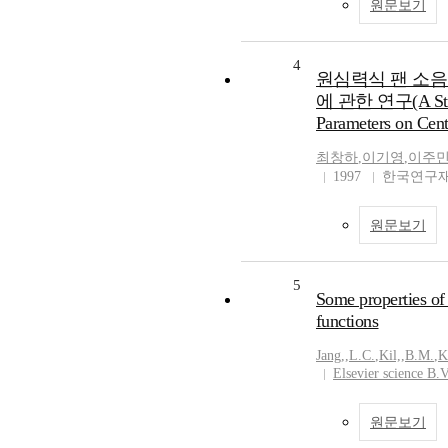
원문보기
4
원심력식 팬 소음
에 관한 연구(A Study
Parameters on Cent
최창하
,
이기영
,
이주
1997
한국연구재
원문보기
5
Some properties of 
functions
Jang,
,
L.C.
,
Kil,
,
B.M.
,
K
Elsevier science B.
원문보기