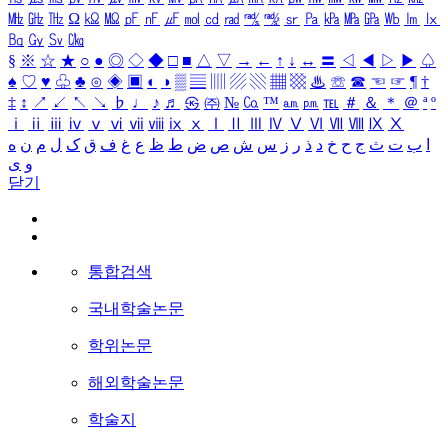
㎒
㎓
㎔
Ω
㏀
㏁
㎊
㎋
㎌
㏖
㏅
㎭
㎮
㎯
㏛
㎩
㎪
㎫
㎬
㏝
㏐
㏓
㏃
㏉
㏜
㏆
§
※
☆
★
○
●
◎
◇
◆
□
■
△
▽
→
←
↑
↓
↔
〓
◁
◀
▷
▶
♤
♠
♡
♥
♧
♣
⊙
◈
▣
◐
◑
▒
▤
▥
▨
▧
▦
▩
♨
☏
☎
☜
☞
¶
†
‡
↕
↗
↙
↖
↘
♭
♩
♪
♬
㉿
㈜
№
㏇
™
㏂
㏘
℡
＃
＆
＊
＠
ª
º
ⅰ
ⅱ
ⅲ
ⅳ
ⅴ
ⅵ
ⅶ
ⅷ
ⅸ
ⅹ
Ⅰ
Ⅱ
Ⅲ
Ⅳ
Ⅴ
Ⅵ
Ⅶ
Ⅷ
Ⅸ
Ⅹ
ا
ب
ت
ث
ج
ح
خ
د
ذ
ر
ز
س
ش
ص
ض
ط
ظ
ع
غ
ف
ق
ک
ل
م
ن
ه
و
ی
닫기
통합검색
국내학술논문
학위논문
해외학술논문
학술지