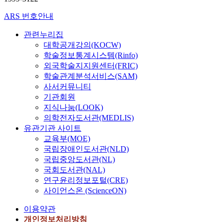
ARS 번호안내
관련누리집
대학공개강의(KOCW)
학술정보통계시스템(Rinfo)
외국학술지지원센터(FRIC)
학술관계분석서비스(SAM)
사서커뮤니티
기관회원
지식나눔(LOOK)
의학전자도서관(MEDLIS)
유관기관 사이트
교육부(MOE)
국립장애인도서관(NLD)
국립중앙도서관(NL)
국회도서관(NAL)
연구윤리정보포털(CRE)
사이언스온 (ScienceON)
이용약관
개인정보처리방침