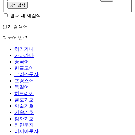
상세검색
결과 내 재검색
인기 검색어
다국어 입력
히라가나
가타카나
중국어
한글고어
그리스문자
프랑스어
독일어
히브리어
괄호기호
학술기호
기술기호
첨자기호
라틴문자
러시아문자