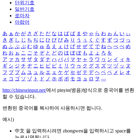
단위기호
일반기호
로마자
아랍어
あ
ぁ
か
が
さ
ざ
た
だ
な
は
ば
ぱ
ま
や
ゃ
ら
わ
ゎ
ん
い
ぃ
き
ぎ
し
じ
ち
ぢ
に
ひ
び
ぴ
み
り
う
ぅ
く
ぐ
す
ず
つ
づ
っ
ぬ
ふ
ぶ
ぷ
む
ゆ
ゅ
る
え
ぇ
け
げ
せ
ぜ
て
で
ね
へ
べ
ぺ
め
れ
お
ぉ
こ
ご
そ
ぞ
と
ど
の
ほ
ぼ
ぽ
も
よ
ょ
ろ
を
ア
ァ
カ
サ
ザ
タ
ダ
ナ
ハ
バ
パ
マ
ヤ
ャ
ラ
ワ
ヮ
ン
イ
ィ
キ
ギ
シ
ジ
チ
ヂ
ニ
ヒ
ビ
ピ
ミ
リ
ウ
ゥ
ク
グ
ス
ズ
ツ
ヅ
ッ
ヌ
フ
ブ
プ
ム
ユ
ュ
ル
エ
ェ
ケ
ゲ
セ
ゼ
テ
デ
ヘ
ベ
ペ
メ
レ
オ
ォ
コ
ゴ
ソ
ゾ
ト
ド
ノ
ホ
ボ
ポ
モ
ヨ
ョ
ロ
ヲ
―
http://chineseinput.net/
에서 pinyin(병음)방식으로 중국어를 변환
할 수 있습니다.
변환된 중국어를 복사하여 사용하시면 됩니다.
예시)
中文 을 입력하시려면
zhongwen
을 입력하시고 space를
누르시면됩니다.