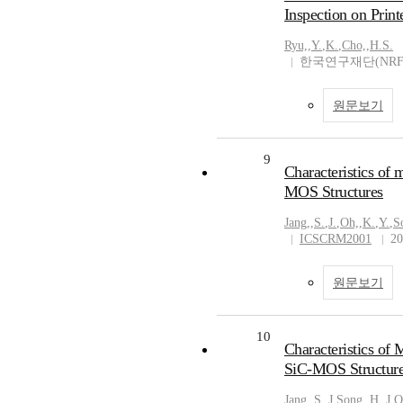
Inspection on Print
Ryu,
,
Y.
,
K.
,
Cho,
,
H.S.
한국연구재단(NRF
원문보기
9
Characteristics of 
MOS Structures
Jang,
,
S.
,
J.
,
Oh,
,
K.
,
Y.
,
S
ICSCRM2001
20
원문보기
10
Characteristics of 
SiC-MOS Structur
Jang,
,
S.
,
J
,
Song,
,
H.
,
J
,
O