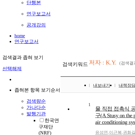
단행본
연구보고서
공개강의
home
연구보고서
검색결과 좁혀 보기
저자 : K.Y.
(검색결
검색키워드
선택해제
내보내기
내책장
좁혀본 항목 보기순서
검색량순
1
가나다순
물 직접 접촉식 
발행기관
구(A Stusy on the p
한국연
air conditioning sy
구재단
(NRF)
유성연
,
이근복
,
권화