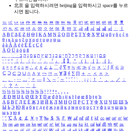
北京 을 입력하시려면
beijing
을 입력하시고 space를 누르
시면 됩니다.
ㅥ
ㅦ
ㅧ
ㅨ
ㅩ
ㅪ
ㅫ
ㅬ
ㅭ
ㅮ
ㅯ
ㅰ
ㅱ
ㅲ
ㅳ
ㅴ
ㅵ
ㅶ
ㅷ
ㅸ
ㅹ
ㅺ
ㅻ
ㅼ
ㅽ
ㅾ
ㅿ
ㆀ
ㆁ
ㆂ
ㆃ
ㆄ
ㆅ
ㆆ
ㆇ
ㆈ
ㆉ
ㆊ
ㆋ
ㆌ
ㆍ
ㆎ
Α
Β
Γ
Δ
Ε
Ζ
Η
Θ
Ι
Κ
Λ
Μ
Ν
Ξ
Ο
Π
Ρ
Σ
Τ
Υ
Φ
Χ
Ψ
Ω
α
β
γ
δ
ε
ζ
η
θ
ι
κ
λ
μ
ν
ξ
ο
π
ρ
σ
τ
υ
φ
χ
ψ
ω
á
à
Á
À
é
è
É
È
ç
Ç
ê
Ä
Ö
Ü
ä
ö
ü
ß
ְ
ֳ
ֲ
ֱ
ָ
ַ
ֵ
ֶ
ִ
ֹ
ּ
ֻ
ׂ
ׁ
ּ
ב
ה
נ
מ
צ
ת
ץ
ש
ד
ג
כ
ע
י
ח
ל
ך
ף
ק
ר
א
ט
ו
ן
ם
פ
‘
’
“
”
〔
〕
〈
〉
「
」
『
』
【
】
＂
（
）
［
］
｛
｝
±
×
÷
≠
≤
≥
∞
∴
♂
♀
∠
⊥
⌒
∂
∇
≡
≒
≪
≫
√
∽
∝
∵
∫
∬
∈
∋
⊆
⊇
⊂
⊃
∪
∩
∧
∨
￢
⇒
⇔
∀
∃
∮
∑
∏
＋
－
＜
＝
＞
、
。
·
‥
…
¨
〃
―
∥
＼
∼
´
～
ˇ
˘
˝
˚
˙
¸
˛
¡
¿
ː
！
＇
，
．
／
：
；
？
＾
＿
｀
｜
½
⅓
⅔
¼
¾
⅛
⅜
⅝
⅞
¹
²
³
⁴
ⁿ
₁
₂
₃
₄
Æ
Ð
Ħ
Ĳ
Ł
Ø
Œ
Þ
Ŧ
Ŋ
æ
đ
ð
ħ
ı
ĳ
ĸ
ŀ
ł
ø
œ
ß
þ
ŧ
ŋ
ŉ
А
Б
В
Г
Д
Е
Ё
Ж
З
И
Й
К
Л
М
Н
О
П
Р
С
Т
У
Ф
Х
Ц
Ч
Ш
Щ
Ъ
Ы
Ь
Э
Ю
Я
а
б
в
г
д
е
ё
ж
з
и
й
к
л
м
н
о
п
р
с
т
у
ф
х
ц
ч
ш
щ
ъ
ы
ь
э
ю
я
′
″
℃
Å
￠
￡
￥
¤
℉
‰
＄
％
Ｆ
￦
㎕
㎖
㎗
ℓ
㎘
㏄
㎣
㎤
㎥
㎦
㎙
㎚
㎛
㎜
㎝
㎞
㎟
㎠
㎡
㎢
㏊
㎍
㎎
㎏
㏏
㎈
㎉
㏈
㎧
㎨
㎰
㎱
㎲
㎳
㎴
㎵
㎶
㎷
㎸
㎹
㎀
㎁
㎂
㎃
㎄
㎺
㎻
㎽
㎾
㎿
㎐
㎑