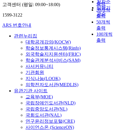
저자순
출력
고객센터 (평일: 09:00~18:00)
발행기
30개씩
관순
1599-3122
출력
50개씩
ARS 번호안내
출력
100개씩
관련누리집
출력
대학공개강의(KOCW)
학술정보통계시스템(Rinfo)
외국학술지지원센터(FRIC)
학술관계분석서비스(SAM)
사서커뮤니티
기관회원
지식나눔(LOOK)
의학전자도서관(MEDLIS)
유관기관 사이트
교육부(MOE)
국립장애인도서관(NLD)
국립중앙도서관(NL)
국회도서관(NAL)
연구윤리정보포털(CRE)
사이언스온 (ScienceON)