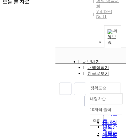
학회 학술대
오늘 본 자료
회
Vol.1998
No.11
원
문보
기
내보내기
내책장담기
한글로보기
정확도순
내림차순
정확도
순
10개씩 출력
내림차순
인기도
순
조회
10개씩
연도순
출력
제목순
20개씩