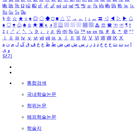
㎒
㎓
㎔
Ω
㏀
㏁
㎊
㎋
㎌
㏖
㏅
㎭
㎮
㎯
㏛
㎩
㎪
㎫
㎬
㏝
㏐
㏓
㏃
㏉
㏜
㏆
§
※
☆
★
○
●
◎
◇
◆
□
■
△
▽
→
←
↑
↓
↔
〓
◁
◀
▷
▶
♤
♠
♡
♥
♧
♣
⊙
◈
▣
◐
◑
▒
▤
▥
▨
▧
▦
▩
♨
☏
☎
☜
☞
¶
†
‡
↕
↗
↙
↖
↘
♭
♩
♪
♬
㉿
㈜
№
㏇
™
㏂
㏘
℡
＃
＆
＊
＠
ª
º
ⅰ
ⅱ
ⅲ
ⅳ
ⅴ
ⅵ
ⅶ
ⅷ
ⅸ
ⅹ
Ⅰ
Ⅱ
Ⅲ
Ⅳ
Ⅴ
Ⅵ
Ⅶ
Ⅷ
Ⅸ
Ⅹ
ا
ب
ت
ث
ج
ح
خ
د
ذ
ر
ز
س
ش
ص
ض
ط
ظ
ع
غ
ف
ق
ک
ل
م
ن
ه
و
ی
닫기
통합검색
국내학술논문
학위논문
해외학술논문
학술지