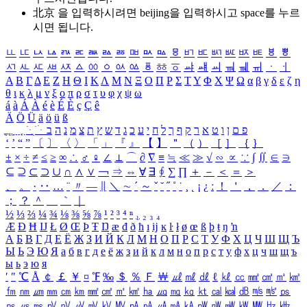
北京 을 입력하시려면
beijing
을 입력하시고 space를 누르
시면 됩니다.
ㅥ
ㅦ
ㅧ
ㅨ
ㅩ
ㅪ
ㅫ
ㅬ
ㅭ
ㅮ
ㅯ
ㅰ
ㅱ
ㅲ
ㅳ
ㅴ
ㅵ
ㅶ
ㅷ
ㅸ
ㅹ
ㅺ
ㅻ
ㅼ
ㅽ
ㅾ
ㅿ
ㆀ
ㆁ
ㆂ
ㆃ
ㆄ
ㆅ
ㆆ
ㆇ
ㆈ
ㆉ
ㆊ
ㆋ
ㆌ
ㆍ
ㆎ
Α
Β
Γ
Δ
Ε
Ζ
Η
Θ
Ι
Κ
Λ
Μ
Ν
Ξ
Ο
Π
Ρ
Σ
Τ
Υ
Φ
Χ
Ψ
Ω
α
β
γ
δ
ε
ζ
η
θ
ι
κ
λ
μ
ν
ξ
ο
π
ρ
σ
τ
υ
φ
χ
ψ
ω
á
à
Á
À
é
è
É
È
ç
Ç
ê
Ä
Ö
Ü
ä
ö
ü
ß
ְ
ֳ
ֲ
ֱ
ָ
ַ
ֵ
ֶ
ִ
ֹ
ּ
ֻ
ׂ
ׁ
ּ
ב
ה
נ
מ
צ
ת
ץ
ש
ד
ג
כ
ע
י
ח
ל
ך
ף
ק
ר
א
ט
ו
ן
ם
פ
‘
’
“
”
〔
〕
〈
〉
「
」
『
』
【
】
＂
（
）
［
］
｛
｝
±
×
÷
≠
≤
≥
∞
∴
♂
♀
∠
⊥
⌒
∂
∇
≡
≒
≪
≫
√
∽
∝
∵
∫
∬
∈
∋
⊆
⊇
⊂
⊃
∪
∩
∧
∨
￢
⇒
⇔
∀
∃
∮
∑
∏
＋
－
＜
＝
＞
、
。
·
‥
…
¨
〃
―
∥
＼
∼
´
～
ˇ
˘
˝
˚
˙
¸
˛
¡
¿
ː
！
＇
，
．
／
：
；
？
＾
＿
｀
｜
½
⅓
⅔
¼
¾
⅛
⅜
⅝
⅞
¹
²
³
⁴
ⁿ
₁
₂
₃
₄
Æ
Ð
Ħ
Ĳ
Ł
Ø
Œ
Þ
Ŧ
Ŋ
æ
đ
ð
ħ
ı
ĳ
ĸ
ŀ
ł
ø
œ
ß
þ
ŧ
ŋ
ŉ
А
Б
В
Г
Д
Е
Ё
Ж
З
И
Й
К
Л
М
Н
О
П
Р
С
Т
У
Ф
Х
Ц
Ч
Ш
Щ
Ъ
Ы
Ь
Э
Ю
Я
а
б
в
г
д
е
ё
ж
з
и
й
к
л
м
н
о
п
р
с
т
у
ф
х
ц
ч
ш
щ
ъ
ы
ь
э
ю
я
′
″
℃
Å
￠
￡
￥
¤
℉
‰
＄
％
Ｆ
￦
㎕
㎖
㎗
ℓ
㎘
㏄
㎣
㎤
㎥
㎦
㎙
㎚
㎛
㎜
㎝
㎞
㎟
㎠
㎡
㎢
㏊
㎍
㎎
㎏
㏏
㎈
㎉
㏈
㎧
㎨
㎰
㎱
㎲
㎳
㎴
㎵
㎶
㎷
㎸
㎹
㎀
㎁
㎂
㎃
㎄
㎺
㎻
㎽
㎾
㎿
㎐
㎑