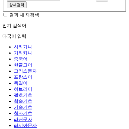
상세검색
결과 내 재검색
인기 검색어
다국어 입력
히라가나
가타카나
중국어
한글고어
그리스문자
프랑스어
독일어
히브리어
괄호기호
학술기호
기술기호
첨자기호
라틴문자
러시아문자