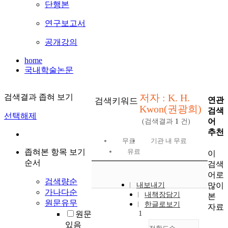
단행본
연구보고서
공개강의
home
국내학술논문
저자 : K. H.
검색결과 좁혀 보기
연관
검색키워드
Kwon(권광희)
검색
선택해제
어
(검색결과
1
건)
추천
무료
기관 내 무료
좁혀본 항목 보기
유료
이
순서
검색
어로
검색량순
많이
내보내기
가나다순
내책장담기
본
원문유무
한글로보기
자료
1
원문
있음