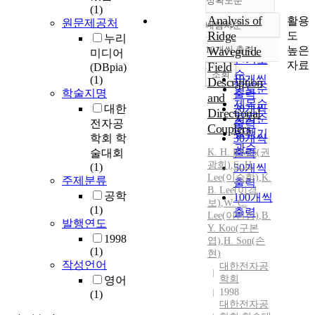
정확도순
(1)
Analysis of
활용
원문제공처
내림차순
정확도
Ridge
도
누리
순
높은
10개씩 출력
Waveguide
미디어
내림차순
인기도
자료
Field
(DBpia)
순
조회
10개씩
(1)
Description
연도순
학술지명
출력
and
제목순
대한
20개씩
Directional
저자순
전자공
출력
Couplers
발행기
학회 학
30개씩
관순
술대회
K.
H.
Kwon
출력
(
권
광희
)
,
S.
H.
(1)
50개씩
Lee(이승학)
,
K.
주제분류
출력
B. Lee(이경
공학
100개씩
보)
,
W. C.
(1)
출력
Lee(이원창)
,
B.
발행연도
Y. Koo(구본
1998
엽)
,
H.
Son(손
(1)
현)
작성언어
대한전자공
학회
영어
1998
(1)
대한전자공