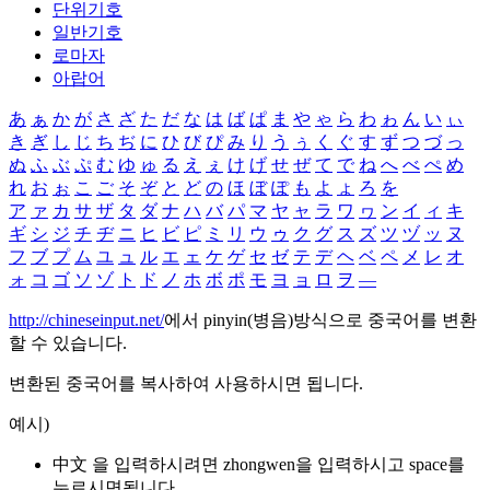
단위기호
일반기호
로마자
아랍어
あ
ぁ
か
が
さ
ざ
た
だ
な
は
ば
ぱ
ま
や
ゃ
ら
わ
ゎ
ん
い
ぃ
き
ぎ
し
じ
ち
ぢ
に
ひ
び
ぴ
み
り
う
ぅ
く
ぐ
す
ず
つ
づ
っ
ぬ
ふ
ぶ
ぷ
む
ゆ
ゅ
る
え
ぇ
け
げ
せ
ぜ
て
で
ね
へ
べ
ぺ
め
れ
お
ぉ
こ
ご
そ
ぞ
と
ど
の
ほ
ぼ
ぽ
も
よ
ょ
ろ
を
ア
ァ
カ
サ
ザ
タ
ダ
ナ
ハ
バ
パ
マ
ヤ
ャ
ラ
ワ
ヮ
ン
イ
ィ
キ
ギ
シ
ジ
チ
ヂ
ニ
ヒ
ビ
ピ
ミ
リ
ウ
ゥ
ク
グ
ス
ズ
ツ
ヅ
ッ
ヌ
フ
ブ
プ
ム
ユ
ュ
ル
エ
ェ
ケ
ゲ
セ
ゼ
テ
デ
ヘ
ベ
ペ
メ
レ
オ
ォ
コ
ゴ
ソ
ゾ
ト
ド
ノ
ホ
ボ
ポ
モ
ヨ
ョ
ロ
ヲ
―
http://chineseinput.net/
에서 pinyin(병음)방식으로 중국어를 변환
할 수 있습니다.
변환된 중국어를 복사하여 사용하시면 됩니다.
예시)
中文 을 입력하시려면
zhongwen
을 입력하시고 space를
누르시면됩니다.