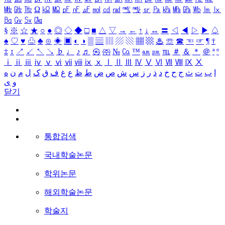
㎒
㎓
㎔
Ω
㏀
㏁
㎊
㎋
㎌
㏖
㏅
㎭
㎮
㎯
㏛
㎩
㎪
㎫
㎬
㏝
㏐
㏓
㏃
㏉
㏜
㏆
§
※
☆
★
○
●
◎
◇
◆
□
■
△
▽
→
←
↑
↓
↔
〓
◁
◀
▷
▶
♤
♠
♡
♥
♧
♣
⊙
◈
▣
◐
◑
▒
▤
▥
▨
▧
▦
▩
♨
☏
☎
☜
☞
¶
†
‡
↕
↗
↙
↖
↘
♭
♩
♪
♬
㉿
㈜
№
㏇
™
㏂
㏘
℡
＃
＆
＊
＠
ª
º
ⅰ
ⅱ
ⅲ
ⅳ
ⅴ
ⅵ
ⅶ
ⅷ
ⅸ
ⅹ
Ⅰ
Ⅱ
Ⅲ
Ⅳ
Ⅴ
Ⅵ
Ⅶ
Ⅷ
Ⅸ
Ⅹ
ا
ب
ت
ث
ج
ح
خ
د
ذ
ر
ز
س
ش
ص
ض
ط
ظ
ع
غ
ف
ق
ک
ل
م
ن
ه
و
ی
닫기
통합검색
국내학술논문
학위논문
해외학술논문
학술지