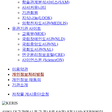
학술관계분석서비스(SAM)
사서커뮤니티
기관회원
지식나눔(LOOK)
의학전자도서관(MEDLIS)
유관기관 사이트
교육부(MOE)
국립장애인도서관(NLD)
국립중앙도서관(NL)
국회도서관(NAL)
연구윤리정보포털(CRE)
사이언스온 (ScienceON)
이용약관
개인정보처리방침
개인정보 재동의
기관소개
저작물 게시중단요청
41061 대구광역시 동구 동내로 64(동내동1119) KERIS빌딩