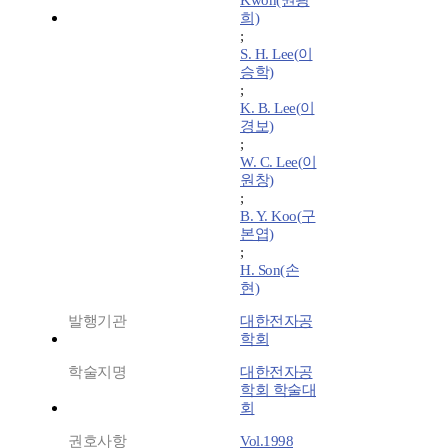
Kwon(권광
희)
;
S. H. Lee(이
승학)
;
K. B. Lee(이
경보)
;
W. C. Lee(이
원창)
;
B. Y. Koo(구
본엽)
;
H. Son(손
현)
발행기관
대한전자공
학회
학술지명
대한전자공
학회 학술대
회
권호사항
Vol.1998