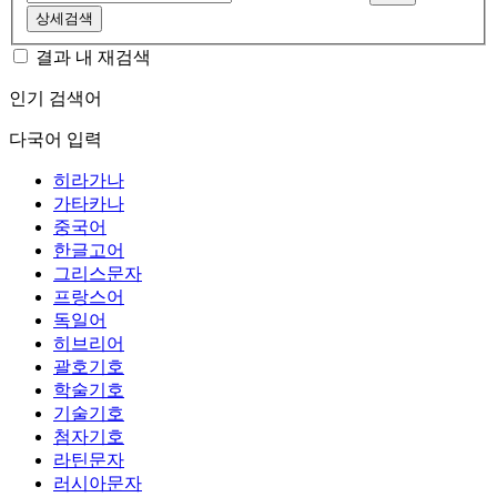
상세검색
결과 내 재검색
인기 검색어
다국어 입력
히라가나
가타카나
중국어
한글고어
그리스문자
프랑스어
독일어
히브리어
괄호기호
학술기호
기술기호
첨자기호
라틴문자
러시아문자