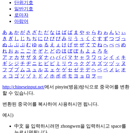
단위기호
일반기호
로마자
아랍어
あ
ぁ
か
が
さ
ざ
た
だ
な
は
ば
ぱ
ま
や
ゃ
ら
わ
ゎ
ん
い
ぃ
き
ぎ
し
じ
ち
ぢ
に
ひ
び
ぴ
み
り
う
ぅ
く
ぐ
す
ず
つ
づ
っ
ぬ
ふ
ぶ
ぷ
む
ゆ
ゅ
る
え
ぇ
け
げ
せ
ぜ
て
で
ね
へ
べ
ぺ
め
れ
お
ぉ
こ
ご
そ
ぞ
と
ど
の
ほ
ぼ
ぽ
も
よ
ょ
ろ
を
ア
ァ
カ
サ
ザ
タ
ダ
ナ
ハ
バ
パ
マ
ヤ
ャ
ラ
ワ
ヮ
ン
イ
ィ
キ
ギ
シ
ジ
チ
ヂ
ニ
ヒ
ビ
ピ
ミ
リ
ウ
ゥ
ク
グ
ス
ズ
ツ
ヅ
ッ
ヌ
フ
ブ
プ
ム
ユ
ュ
ル
エ
ェ
ケ
ゲ
セ
ゼ
テ
デ
ヘ
ベ
ペ
メ
レ
オ
ォ
コ
ゴ
ソ
ゾ
ト
ド
ノ
ホ
ボ
ポ
モ
ヨ
ョ
ロ
ヲ
―
http://chineseinput.net/
에서 pinyin(병음)방식으로 중국어를 변환
할 수 있습니다.
변환된 중국어를 복사하여 사용하시면 됩니다.
예시)
中文 을 입력하시려면
zhongwen
을 입력하시고 space를
누르시면됩니다.