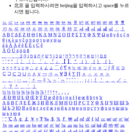
北京 을 입력하시려면
beijing
을 입력하시고 space를 누르
시면 됩니다.
ㅥ
ㅦ
ㅧ
ㅨ
ㅩ
ㅪ
ㅫ
ㅬ
ㅭ
ㅮ
ㅯ
ㅰ
ㅱ
ㅲ
ㅳ
ㅴ
ㅵ
ㅶ
ㅷ
ㅸ
ㅹ
ㅺ
ㅻ
ㅼ
ㅽ
ㅾ
ㅿ
ㆀ
ㆁ
ㆂ
ㆃ
ㆄ
ㆅ
ㆆ
ㆇ
ㆈ
ㆉ
ㆊ
ㆋ
ㆌ
ㆍ
ㆎ
Α
Β
Γ
Δ
Ε
Ζ
Η
Θ
Ι
Κ
Λ
Μ
Ν
Ξ
Ο
Π
Ρ
Σ
Τ
Υ
Φ
Χ
Ψ
Ω
α
β
γ
δ
ε
ζ
η
θ
ι
κ
λ
μ
ν
ξ
ο
π
ρ
σ
τ
υ
φ
χ
ψ
ω
á
à
Á
À
é
è
É
È
ç
Ç
ê
Ä
Ö
Ü
ä
ö
ü
ß
ְ
ֳ
ֲ
ֱ
ָ
ַ
ֵ
ֶ
ִ
ֹ
ּ
ֻ
ׂ
ׁ
ּ
ב
ה
נ
מ
צ
ת
ץ
ש
ד
ג
כ
ע
י
ח
ל
ך
ף
ק
ר
א
ט
ו
ן
ם
פ
‘
’
“
”
〔
〕
〈
〉
「
」
『
』
【
】
＂
（
）
［
］
｛
｝
±
×
÷
≠
≤
≥
∞
∴
♂
♀
∠
⊥
⌒
∂
∇
≡
≒
≪
≫
√
∽
∝
∵
∫
∬
∈
∋
⊆
⊇
⊂
⊃
∪
∩
∧
∨
￢
⇒
⇔
∀
∃
∮
∑
∏
＋
－
＜
＝
＞
、
。
·
‥
…
¨
〃
―
∥
＼
∼
´
～
ˇ
˘
˝
˚
˙
¸
˛
¡
¿
ː
！
＇
，
．
／
：
；
？
＾
＿
｀
｜
½
⅓
⅔
¼
¾
⅛
⅜
⅝
⅞
¹
²
³
⁴
ⁿ
₁
₂
₃
₄
Æ
Ð
Ħ
Ĳ
Ł
Ø
Œ
Þ
Ŧ
Ŋ
æ
đ
ð
ħ
ı
ĳ
ĸ
ŀ
ł
ø
œ
ß
þ
ŧ
ŋ
ŉ
А
Б
В
Г
Д
Е
Ё
Ж
З
И
Й
К
Л
М
Н
О
П
Р
С
Т
У
Ф
Х
Ц
Ч
Ш
Щ
Ъ
Ы
Ь
Э
Ю
Я
а
б
в
г
д
е
ё
ж
з
и
й
к
л
м
н
о
п
р
с
т
у
ф
х
ц
ч
ш
щ
ъ
ы
ь
э
ю
я
′
″
℃
Å
￠
￡
￥
¤
℉
‰
＄
％
Ｆ
￦
㎕
㎖
㎗
ℓ
㎘
㏄
㎣
㎤
㎥
㎦
㎙
㎚
㎛
㎜
㎝
㎞
㎟
㎠
㎡
㎢
㏊
㎍
㎎
㎏
㏏
㎈
㎉
㏈
㎧
㎨
㎰
㎱
㎲
㎳
㎴
㎵
㎶
㎷
㎸
㎹
㎀
㎁
㎂
㎃
㎄
㎺
㎻
㎽
㎾
㎿
㎐
㎑