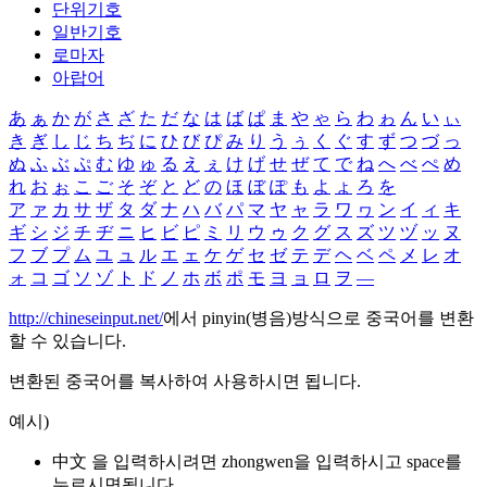
단위기호
일반기호
로마자
아랍어
あ
ぁ
か
が
さ
ざ
た
だ
な
は
ば
ぱ
ま
や
ゃ
ら
わ
ゎ
ん
い
ぃ
き
ぎ
し
じ
ち
ぢ
に
ひ
び
ぴ
み
り
う
ぅ
く
ぐ
す
ず
つ
づ
っ
ぬ
ふ
ぶ
ぷ
む
ゆ
ゅ
る
え
ぇ
け
げ
せ
ぜ
て
で
ね
へ
べ
ぺ
め
れ
お
ぉ
こ
ご
そ
ぞ
と
ど
の
ほ
ぼ
ぽ
も
よ
ょ
ろ
を
ア
ァ
カ
サ
ザ
タ
ダ
ナ
ハ
バ
パ
マ
ヤ
ャ
ラ
ワ
ヮ
ン
イ
ィ
キ
ギ
シ
ジ
チ
ヂ
ニ
ヒ
ビ
ピ
ミ
リ
ウ
ゥ
ク
グ
ス
ズ
ツ
ヅ
ッ
ヌ
フ
ブ
プ
ム
ユ
ュ
ル
エ
ェ
ケ
ゲ
セ
ゼ
テ
デ
ヘ
ベ
ペ
メ
レ
オ
ォ
コ
ゴ
ソ
ゾ
ト
ド
ノ
ホ
ボ
ポ
モ
ヨ
ョ
ロ
ヲ
―
http://chineseinput.net/
에서 pinyin(병음)방식으로 중국어를 변환
할 수 있습니다.
변환된 중국어를 복사하여 사용하시면 됩니다.
예시)
中文 을 입력하시려면
zhongwen
을 입력하시고 space를
누르시면됩니다.