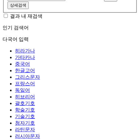
상세검색
결과 내 재검색
인기 검색어
다국어 입력
히라가나
가타카나
중국어
한글고어
그리스문자
프랑스어
독일어
히브리어
괄호기호
학술기호
기술기호
첨자기호
라틴문자
러시아문자