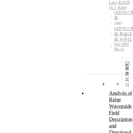
Lee
)
,
김상준
(
S.
J. Kim)
대한전기
회
1997
대한전기
회 학술대
회 논문집
Vol.1997
No.11
원
문
보
4
기
Analysis of
Ridge
Waveguide
Field
Description
and
Directional