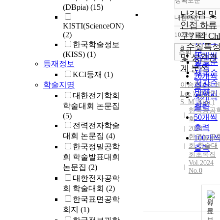
정확도순
(DBpia)
(15)
남강댐 및
내림차순
정확도
인접 하류
KISTI(ScienceON)
순
(2)
10개씩 출력
구간의 Chl
내림차
인기도
한국학술정보
a 수질특
순
조회
(KISS)
(1)
10개씩
및 상관관
연도순
등재정보
출력
계 분석
제목순
KCI등재
(1)
20개씩
저자순
학술지명
이승학
(
S.
H
출력
발행기
Lee
)
,
김상민 
대한전기학회
30개씩
S.
M. Kim )
관순
학술대회 논문집
출력
한국농공
(5)
50개씩
회
전력전자학술
출력
2024
대회 논문집
(4)
한국농공
100개
회 학술대
한국정밀공학
출력
회초록집
회 학술발표대회
Vol.2024
논문집
(2)
No.0
대한전자공학
회 학술대회
(2)
한국표면공학
원
회지
(1)
문
보