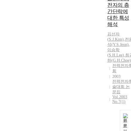
전자의 층
간단락에
대한 특성
해석
김선자
(
S.
J.Kim)
,
전
석(Y.
S.
Jeon)
,
이승학
(
S.
H.
Lee
)
,
최
하(G.
H.
Choe)
전력전자
회
2003
전력전자
술대회 논
문집
Vol.2003
No.7(1)
원
문
보