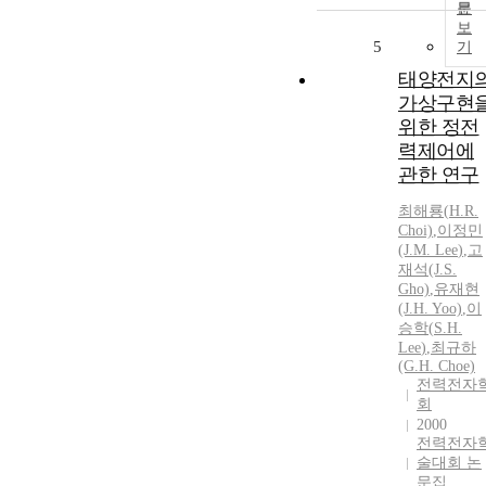
문
보
5
기
태양전지
가상구현
위한 정전
력제어에
관한 연구
최해룡(
H.
R.
Choi)
,
이정민
(J.M.
Lee
)
,
고
재석(J.
S.
Gho)
,
유재현
(J.
H.
Yoo)
,
이
승학
(
S.
H.
Lee
)
,
최규하
(G.
H.
Choe)
전력전자
회
2000
전력전자
술대회 논
문집