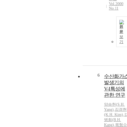
Vol.2000
No.11
원
문
보
기
6
수산화가
발생기의
V-I특성에
관한 연구
양승헌(
S.
H.
Yang)
,
김경현
(K.
H.
Kim)
,
병희(B.
H.
Kang)
,
목형수