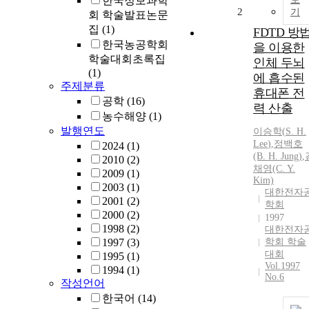
한국정보과학
2
기
회 학술발표논문
집
(1)
FDTD 방
한국농공학회
을 이용한
학술대회초록집
인체 두뇌
(1)
에 흡수된
주제분류
휴대폰 전
공학
(16)
력 산출
농수해양
(1)
발행연도
이승학
(
S.
H.
Lee
)
,
정백호
2024
(1)
(B.
H.
Jung)
,
2010
(2)
채영(C. Y.
2009
(1)
Kim)
2003
(1)
대한전자
2001
(2)
학회
2000
(2)
1997
1998
(2)
대한전자
1997
(3)
학회 학술
대회
1995
(1)
Vol.1997
1994
(1)
No.6
작성언어
한국어
(14)