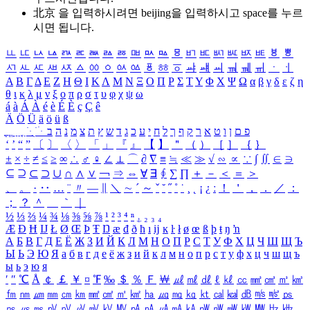
北京 을 입력하시려면
beijing
을 입력하시고 space를 누르
시면 됩니다.
ㅥ
ㅦ
ㅧ
ㅨ
ㅩ
ㅪ
ㅫ
ㅬ
ㅭ
ㅮ
ㅯ
ㅰ
ㅱ
ㅲ
ㅳ
ㅴ
ㅵ
ㅶ
ㅷ
ㅸ
ㅹ
ㅺ
ㅻ
ㅼ
ㅽ
ㅾ
ㅿ
ㆀ
ㆁ
ㆂ
ㆃ
ㆄ
ㆅ
ㆆ
ㆇ
ㆈ
ㆉ
ㆊ
ㆋ
ㆌ
ㆍ
ㆎ
Α
Β
Γ
Δ
Ε
Ζ
Η
Θ
Ι
Κ
Λ
Μ
Ν
Ξ
Ο
Π
Ρ
Σ
Τ
Υ
Φ
Χ
Ψ
Ω
α
β
γ
δ
ε
ζ
η
θ
ι
κ
λ
μ
ν
ξ
ο
π
ρ
σ
τ
υ
φ
χ
ψ
ω
á
à
Á
À
é
è
É
È
ç
Ç
ê
Ä
Ö
Ü
ä
ö
ü
ß
ְ
ֳ
ֲ
ֱ
ָ
ַ
ֵ
ֶ
ִ
ֹ
ּ
ֻ
ׂ
ׁ
ּ
ב
ה
נ
מ
צ
ת
ץ
ש
ד
ג
כ
ע
י
ח
ל
ך
ף
ק
ר
א
ט
ו
ן
ם
פ
‘
’
“
”
〔
〕
〈
〉
「
」
『
』
【
】
＂
（
）
［
］
｛
｝
±
×
÷
≠
≤
≥
∞
∴
♂
♀
∠
⊥
⌒
∂
∇
≡
≒
≪
≫
√
∽
∝
∵
∫
∬
∈
∋
⊆
⊇
⊂
⊃
∪
∩
∧
∨
￢
⇒
⇔
∀
∃
∮
∑
∏
＋
－
＜
＝
＞
、
。
·
‥
…
¨
〃
―
∥
＼
∼
´
～
ˇ
˘
˝
˚
˙
¸
˛
¡
¿
ː
！
＇
，
．
／
：
；
？
＾
＿
｀
｜
½
⅓
⅔
¼
¾
⅛
⅜
⅝
⅞
¹
²
³
⁴
ⁿ
₁
₂
₃
₄
Æ
Ð
Ħ
Ĳ
Ł
Ø
Œ
Þ
Ŧ
Ŋ
æ
đ
ð
ħ
ı
ĳ
ĸ
ŀ
ł
ø
œ
ß
þ
ŧ
ŋ
ŉ
А
Б
В
Г
Д
Е
Ё
Ж
З
И
Й
К
Л
М
Н
О
П
Р
С
Т
У
Ф
Х
Ц
Ч
Ш
Щ
Ъ
Ы
Ь
Э
Ю
Я
а
б
в
г
д
е
ё
ж
з
и
й
к
л
м
н
о
п
р
с
т
у
ф
х
ц
ч
ш
щ
ъ
ы
ь
э
ю
я
′
″
℃
Å
￠
￡
￥
¤
℉
‰
＄
％
Ｆ
￦
㎕
㎖
㎗
ℓ
㎘
㏄
㎣
㎤
㎥
㎦
㎙
㎚
㎛
㎜
㎝
㎞
㎟
㎠
㎡
㎢
㏊
㎍
㎎
㎏
㏏
㎈
㎉
㏈
㎧
㎨
㎰
㎱
㎲
㎳
㎴
㎵
㎶
㎷
㎸
㎹
㎀
㎁
㎂
㎃
㎄
㎺
㎻
㎽
㎾
㎿
㎐
㎑