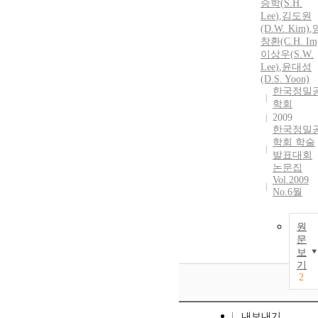
승학
(
S.
H.
Lee
)
,
김도원
(D.W. Kim)
,
창환(C.
H.
Im
이상우(
S.
W.
Lee
)
,
윤대성
(D.
S.
Yoon)
한국정밀
학회
2009
한국정밀
학회 학술
발표대회
논문집
Vol.2009
No.6월
원
문
보
기
2
내보내기