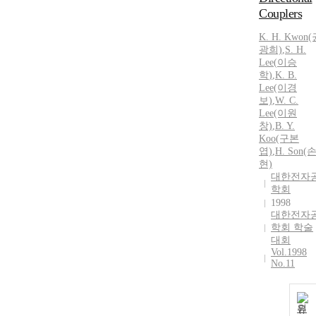
Couplers
K.
H.
Kwon(
광희)
,
S.
H.
Lee
(
이승
학
)
,
K. B.
Lee
(이경
보)
,
W. C.
Lee
(이원
창)
,
B. Y.
Koo(구본
엽)
,
H.
Son(
현)
대한전자
학회
1998
대한전자
학회 학술
대회
Vol.1998
No.11
원