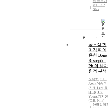
회 논문집
Vol.1997
No.7
원
문
보
9
기
공초점 현
미경을 이
용한 Bone
Resorption
Pit 의 삼차
원적 분석
전옥희(O.
H.
Jeon)
,
이승학
(
S.
H.
Lee
)
,
윤
대성(D.
S.
Yoon)
,
김지현
(C.
H.
Kim)
한국정밀