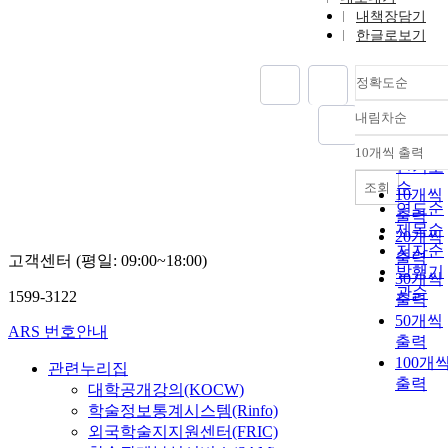
내책장담기
한글로보기
정확도순
내림차순
정확도
순
10개씩 출력
내림차
인기도
순
조회
10개씩
연도순
출력
제목순
20개씩
저자순
출력
고객센터 (평일: 09:00~18:00)
발행기
30개씩
관순
1599-3122
출력
50개씩
ARS 번호안내
출력
100개
관련누리집
출력
대학공개강의(KOCW)
학술정보통계시스템(Rinfo)
외국학술지지원센터(FRIC)