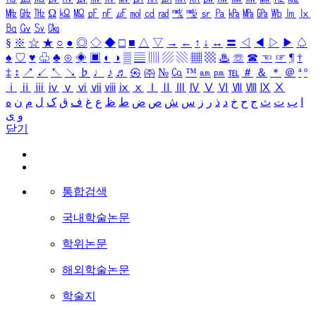
㎒
㎓
㎔
Ω
㏀
㏁
㎊
㎋
㎌
㏖
㏅
㎭
㎮
㎯
㏛
㎩
㎪
㎫
㎬
㏝
㏐
㏓
㏃
㏉
㏜
㏆
§
※
☆
★
○
●
◎
◇
◆
□
■
△
▽
→
←
↑
↓
↔
〓
◁
◀
▷
▶
♤
♠
♡
♥
♧
♣
⊙
◈
▣
◐
◑
▒
▤
▥
▨
▧
▦
▩
♨
☏
☎
☜
☞
¶
†
‡
↕
↗
↙
↖
↘
♭
♩
♪
♬
㉿
㈜
№
㏇
™
㏂
㏘
℡
＃
＆
＊
＠
ª
º
ⅰ
ⅱ
ⅲ
ⅳ
ⅴ
ⅵ
ⅶ
ⅷ
ⅸ
ⅹ
Ⅰ
Ⅱ
Ⅲ
Ⅳ
Ⅴ
Ⅵ
Ⅶ
Ⅷ
Ⅸ
Ⅹ
ا
ب
ت
ث
ج
ح
خ
د
ذ
ر
ز
س
ش
ص
ض
ط
ظ
ع
غ
ف
ق
ک
ل
م
ن
ه
و
ی
닫기
통합검색
국내학술논문
학위논문
해외학술논문
학술지