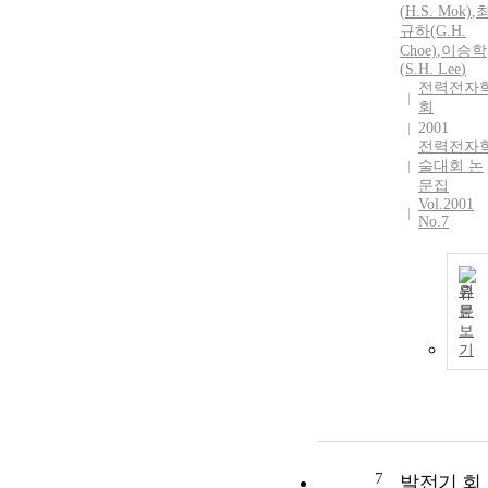
(
H.
S.
Mok)
,
규하(G.
H.
Choe)
,
이승학
(
S.
H.
Lee
)
전력전자
회
2001
전력전자
술대회 논
문집
Vol.2001
No.7
원
문
보
기
7
발전기 회