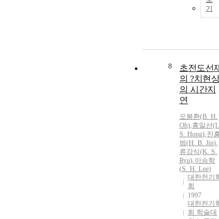
기
8
초전도선
의 ?치현
의 시간지
연
오봉환(B.
H.
Oh)
,
홍일선(I
S.
Hong)
,
진
범(
H.
B. Jin)
,
류강식(K.
S.
Ryu)
,
이승학
(
S.
H.
Lee
)
대한전기
회
1997
대한전기
회 학술대