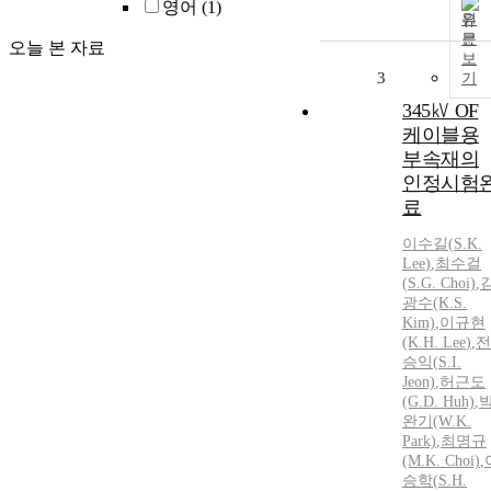
영어
(1)
원
문
오늘 본 자료
보
3
기
345㎸ OF
케이블용
부속재의
인정시험
료
이수길(
S.
K.
Lee
)
,
최수걸
(
S.
G. Choi)
,
광수(K.
S.
Kim)
,
이규현
(K.
H.
Lee
)
,
전
승익(
S.
I.
Jeon)
,
허근도
(G.D. Huh)
,
완기(W.K.
Park)
,
최명규
(M.K. Choi)
,
승학
(
S.
H.