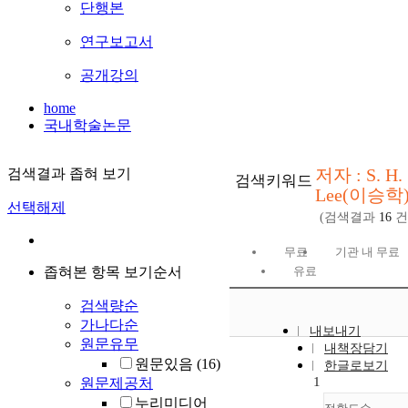
단행본
연구보고서
공개강의
home
국내학술논문
저자 : S. H.
검색결과 좁혀 보기
검색키워드
Lee(이승학
선택해제
(검색결과
16
건
무료
기관 내 무료
좁혀본 항목 보기순서
유료
검색량순
가나다순
내보내기
원문유무
내책장담기
원문있음
(16)
한글로보기
1
원문제공처
누리미디어