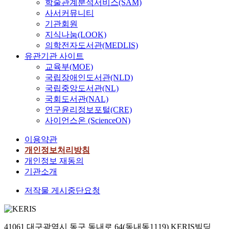
학술관계분석서비스(SAM)
사서커뮤니티
기관회원
지식나눔(LOOK)
의학전자도서관(MEDLIS)
유관기관 사이트
교육부(MOE)
국립장애인도서관(NLD)
국립중앙도서관(NL)
국회도서관(NAL)
연구윤리정보포털(CRE)
사이언스온 (ScienceON)
이용약관
개인정보처리방침
개인정보 재동의
기관소개
저작물 게시중단요청
41061 대구광역시 동구 동내로 64(동내동1119) KERIS빌딩