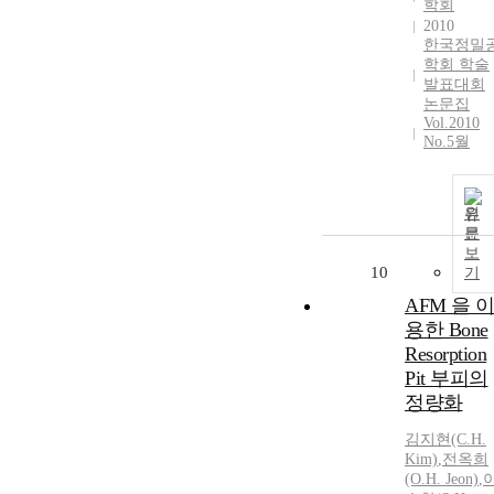
학회
2010
한국정밀
학회 학술
발표대회
논문집
Vol.2010
No.5월
원
문
보
10
기
AFM 을 
용한 Bone
Resorption
Pit 부피의
정량화
김지현(C.
H.
Kim)
,
전옥희
(O.
H.
Jeon)
,