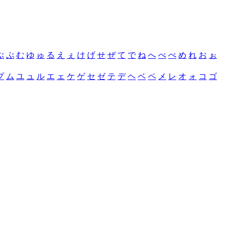
ぶ
ぷ
む
ゆ
ゅ
る
え
ぇ
け
げ
せ
ぜ
て
で
ね
へ
べ
ぺ
め
れ
お
ぉ
プ
ム
ユ
ュ
ル
エ
ェ
ケ
ゲ
セ
ゼ
テ
デ
ヘ
ベ
ペ
メ
レ
オ
ォ
コ
ゴ