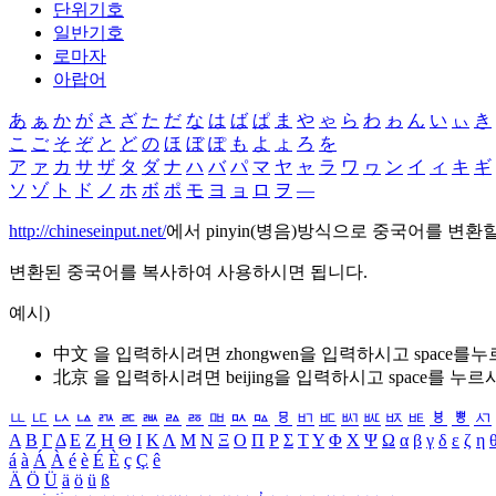
단위기호
일반기호
로마자
아랍어
あ
ぁ
か
が
さ
ざ
た
だ
な
は
ば
ぱ
ま
や
ゃ
ら
わ
ゎ
ん
い
ぃ
き
こ
ご
そ
ぞ
と
ど
の
ほ
ぼ
ぽ
も
よ
ょ
ろ
を
ア
ァ
カ
サ
ザ
タ
ダ
ナ
ハ
バ
パ
マ
ヤ
ャ
ラ
ワ
ヮ
ン
イ
ィ
キ
ギ
ソ
ゾ
ト
ド
ノ
ホ
ボ
ポ
モ
ヨ
ョ
ロ
ヲ
―
http://chineseinput.net/
에서 pinyin(병음)방식으로 중국어를 변환
변환된 중국어를 복사하여 사용하시면 됩니다.
예시)
中文 을 입력하시려면
zhongwen
을 입력하시고 space를
北京 을 입력하시려면
beijing
을 입력하시고 space를 누르
ㅥ
ㅦ
ㅧ
ㅨ
ㅩ
ㅪ
ㅫ
ㅬ
ㅭ
ㅮ
ㅯ
ㅰ
ㅱ
ㅲ
ㅳ
ㅴ
ㅵ
ㅶ
ㅷ
ㅸ
ㅹ
ㅺ
Α
Β
Γ
Δ
Ε
Ζ
Η
Θ
Ι
Κ
Λ
Μ
Ν
Ξ
Ο
Π
Ρ
Σ
Τ
Υ
Φ
Χ
Ψ
Ω
α
β
γ
δ
ε
ζ
η
á
à
Á
À
é
è
É
È
ç
Ç
ê
Ä
Ö
Ü
ä
ö
ü
ß