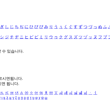
ぎ
し
じ
ち
ぢ
に
ひ
び
ぴ
み
り
う
ぅ
く
ぐ
す
ず
つ
づ
っ
ぬ
ふ
シ
ジ
チ
ヂ
ニ
ヒ
ビ
ピ
ミ
リ
ウ
ゥ
ク
グ
ス
ズ
ツ
ヅ
ッ
ヌ
フ
ブ
할 수 있습니다.
누르시면됩니다.
시면 됩니다.
ㅻ
ㅼ
ㅽ
ㅾ
ㅿ
ㆀ
ㆁ
ㆂ
ㆃ
ㆄ
ㆅ
ㆆ
ㆇ
ㆈ
ㆉ
ㆊ
ㆋ
ㆌ
ㆍ
ㆎ
θ
ι
κ
λ
μ
ν
ξ
ο
π
ρ
σ
τ
υ
φ
χ
ψ
ω