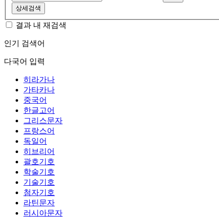
상세검색
결과 내 재검색
인기 검색어
다국어 입력
히라가나
가타카나
중국어
한글고어
그리스문자
프랑스어
독일어
히브리어
괄호기호
학술기호
기술기호
첨자기호
라틴문자
러시아문자