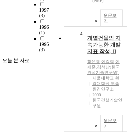
(NRF)
1997
(3)
원문보
기
1996
(1)
4
개별건물의 지
1995
속가능한 개발
(3)
지표 작성, II
오늘 본 자료
황은경
,
이강희
,
이
재준
,
김석남(한국
건설기술연구원)
서울대학교 환
경대학원 부속
환경연구소
2000
한국건설기술연
구원
원문보
기