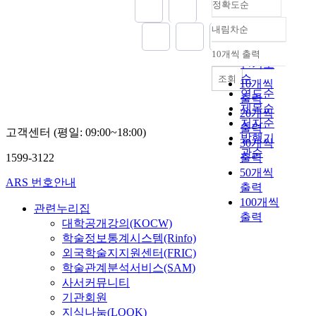
정확도순
내림차순
정확도
순
10개씩 출력
내림차순
인기도
순
조회
10개씩
연도순
출력
제목순
20개씩
저자순
출력
고객센터 (평일: 09:00~18:00)
발행기
30개씩
관순
1599-3122
출력
50개씩
ARS 번호안내
출력
100개씩
관련누리집
출력
대학공개강의(KOCW)
학술정보통계시스템(Rinfo)
외국학술지지원센터(FRIC)
학술관계분석서비스(SAM)
사서커뮤니티
기관회원
지식나눔(LOOK)