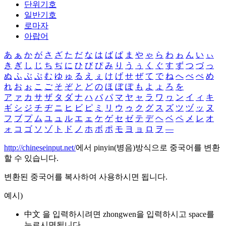
단위기호
일반기호
로마자
아랍어
あ
ぁ
か
が
さ
ざ
た
だ
な
は
ば
ぱ
ま
や
ゃ
ら
わ
ゎ
ん
い
ぃ
き
ぎ
し
じ
ち
ぢ
に
ひ
び
ぴ
み
り
う
ぅ
く
ぐ
す
ず
つ
づ
っ
ぬ
ふ
ぶ
ぷ
む
ゆ
ゅ
る
え
ぇ
け
げ
せ
ぜ
て
で
ね
へ
べ
ぺ
め
れ
お
ぉ
こ
ご
そ
ぞ
と
ど
の
ほ
ぼ
ぽ
も
よ
ょ
ろ
を
ア
ァ
カ
サ
ザ
タ
ダ
ナ
ハ
バ
パ
マ
ヤ
ャ
ラ
ワ
ヮ
ン
イ
ィ
キ
ギ
シ
ジ
チ
ヂ
ニ
ヒ
ビ
ピ
ミ
リ
ウ
ゥ
ク
グ
ス
ズ
ツ
ヅ
ッ
ヌ
フ
ブ
プ
ム
ユ
ュ
ル
エ
ェ
ケ
ゲ
セ
ゼ
テ
デ
ヘ
ベ
ペ
メ
レ
オ
ォ
コ
ゴ
ソ
ゾ
ト
ド
ノ
ホ
ボ
ポ
モ
ヨ
ョ
ロ
ヲ
―
http://chineseinput.net/
에서 pinyin(병음)방식으로 중국어를 변환
할 수 있습니다.
변환된 중국어를 복사하여 사용하시면 됩니다.
예시)
中文 을 입력하시려면
zhongwen
을 입력하시고 space를
누르시면됩니다.