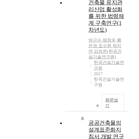
건축물 유지관
리산업 활성화
를 위한 법령체
계 구축연구(1
차년도)
박근수
,
채창우
,
황
은경
,
조수현
,
박지
연
,
김하온(한국건
설기술연구원)
한국건설기술연
구원
2017
한국건설기술연
구원
원문보
기
8
공공건축물의
설계표준화지
침서 개발 연구