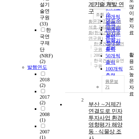
로
순
계기술 개발 연
10개씩 출력
설기
내림차순
많
인기도
구
술연
이
순
조회
10개씩
구원
본
연도순
황은경
,
김수암
,
임
출력
(33)
자
석호
,
김대희
제목순
,
전명
20개씩
한
료
화(한국건설기술
저자순
출력
국연
연구원)
발행기
30개씩
구재
한국건설기술연
관순
출력
단
구원
활
(NRF)
2007
50개씩
한국건설기술연
용
(2)
출력
구원
발행연도
도
100개씩
높
출력
2018
은
원문보
(2)
자
기
료
2017
2
(2)
부산 ∼거제간
연결도로 민자
2008
투자사업 환경
(1)
영향평가 해양
동 · 식물상 조
2007
(1)
사