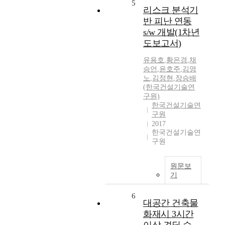
5
리스크 분석기
반 피난 연동
s/w 개발(1차년
도보고서)
유용호
,
황은경
,
채
승언
,
윤호주
,
김영
노
,
김정현
,
장승배
(한국건설기술연
구원)
한국건설기술연
구원
2017
한국건설기술연
구원
원문보
기
6
대공간 건축물
화재시 3시간