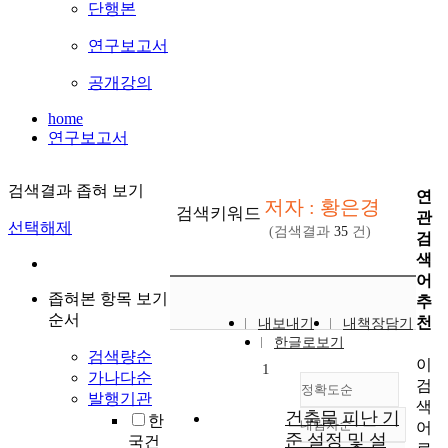
단행본
연구보고서
공개강의
home
연구보고서
검색결과 좁혀 보기
연
저자 : 황은경
검색키워드
관
선택해제
(검색결과
35
건)
검
색
어
좁혀본 항목 보기
추
순서
천
내보내기
내책장담기
한글로보기
검색량순
이
1
가나다순
검
정확도순
발행기관
색
건축물 피난 기
한
내림차순
어
정확도
준 설정 및 설
국건