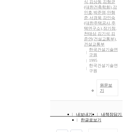
식
,
김상동
,
김형균
(대한건축학회)
,
강
인호
,
박준영
,
안형
준
,
서경욱
,
강인숙
(대한주택공사
,
주
택연구소)
,
장기창
,
천태삼
,
김기석
,
김
준연(건설교통부)
,
건설교통부
한국건설기술연
구원
1995
한국건설기술연
구원
원문보
기
내보내기
내책장담기
한글로보기