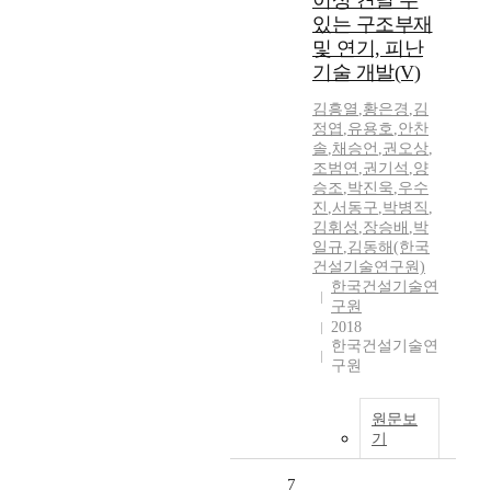
이상 견딜 수
있는 구조부재
및 연기, 피난
기술 개발(V)
김흥열
,
황은경
,
김
정엽
,
유용호
,
안찬
솔
,
채승언
,
권오상
,
조범연
,
권기석
,
양
승조
,
박진욱
,
우수
진
,
서동구
,
박병직
,
김휘성
,
장승배
,
박
일규
,
김동해(한국
건설기술연구원)
한국건설기술연
구원
2018
한국건설기술연
구원
원문보
기
7