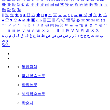
㎒
㎓
㎔
Ω
㏀
㏁
㎊
㎋
㎌
㏖
㏅
㎭
㎮
㎯
㏛
㎩
㎪
㎫
㎬
㏝
㏐
㏓
㏃
㏉
㏜
㏆
§
※
☆
★
○
●
◎
◇
◆
□
■
△
▽
→
←
↑
↓
↔
〓
◁
◀
▷
▶
♤
♠
♡
♥
♧
♣
⊙
◈
▣
◐
◑
▒
▤
▥
▨
▧
▦
▩
♨
☏
☎
☜
☞
¶
†
‡
↕
↗
↙
↖
↘
♭
♩
♪
♬
㉿
㈜
№
㏇
™
㏂
㏘
℡
＃
＆
＊
＠
ª
º
ⅰ
ⅱ
ⅲ
ⅳ
ⅴ
ⅵ
ⅶ
ⅷ
ⅸ
ⅹ
Ⅰ
Ⅱ
Ⅲ
Ⅳ
Ⅴ
Ⅵ
Ⅶ
Ⅷ
Ⅸ
Ⅹ
ا
ب
ت
ث
ج
ح
خ
د
ذ
ر
ز
س
ش
ص
ض
ط
ظ
ع
غ
ف
ق
ک
ل
م
ن
ه
و
ی
닫기
통합검색
국내학술논문
학위논문
해외학술논문
학술지