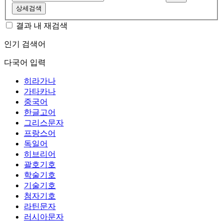
상세검색
결과 내 재검색
인기 검색어
다국어 입력
히라가나
가타카나
중국어
한글고어
그리스문자
프랑스어
독일어
히브리어
괄호기호
학술기호
기술기호
첨자기호
라틴문자
러시아문자