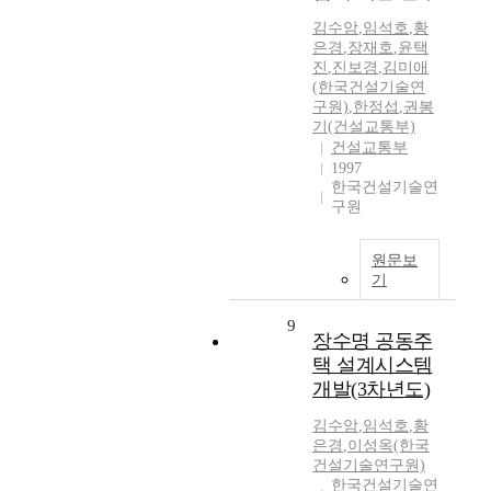
김수암
,
임석호
,
황
은경
,
장재호
,
윤택
진
,
진보경
,
김미애
(한국건설기술연
구원)
,
한정섭
,
권봉
기(건설교통부)
건설교통부
1997
한국건설기술연
구원
원문보
기
9
장수명 공동주
택 설계시스템
개발(3차년도)
김수암
,
임석호
,
황
은경
,
이성옥(한국
건설기술연구원)
한국건설기술연