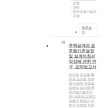
구원
2005
한국건설기술연
구원
원문보
기
10
주택설계의 표
준화기준설정
및 설계지침서
작성에 관한 연
구, 요약보고서
김수암
,
임석호
,
황
은경
,
김상호
,
장재
호
,
이세현
,
박정일
,
강재식
,
김미애(한
국건설기술연구
원)
,
이문섭
,
강경인
,
강병근
,
동정근
,
이
한구
,
이창재
,
민준