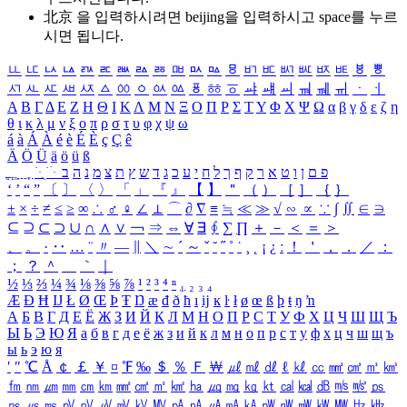
北京 을 입력하시려면
beijing
을 입력하시고 space를 누르
시면 됩니다.
ㅥ
ㅦ
ㅧ
ㅨ
ㅩ
ㅪ
ㅫ
ㅬ
ㅭ
ㅮ
ㅯ
ㅰ
ㅱ
ㅲ
ㅳ
ㅴ
ㅵ
ㅶ
ㅷ
ㅸ
ㅹ
ㅺ
ㅻ
ㅼ
ㅽ
ㅾ
ㅿ
ㆀ
ㆁ
ㆂ
ㆃ
ㆄ
ㆅ
ㆆ
ㆇ
ㆈ
ㆉ
ㆊ
ㆋ
ㆌ
ㆍ
ㆎ
Α
Β
Γ
Δ
Ε
Ζ
Η
Θ
Ι
Κ
Λ
Μ
Ν
Ξ
Ο
Π
Ρ
Σ
Τ
Υ
Φ
Χ
Ψ
Ω
α
β
γ
δ
ε
ζ
η
θ
ι
κ
λ
μ
ν
ξ
ο
π
ρ
σ
τ
υ
φ
χ
ψ
ω
á
à
Á
À
é
è
É
È
ç
Ç
ê
Ä
Ö
Ü
ä
ö
ü
ß
ְ
ֳ
ֲ
ֱ
ָ
ַ
ֵ
ֶ
ִ
ֹ
ּ
ֻ
ׂ
ׁ
ּ
ב
ה
נ
מ
צ
ת
ץ
ש
ד
ג
כ
ע
י
ח
ל
ך
ף
ק
ר
א
ט
ו
ן
ם
פ
‘
’
“
”
〔
〕
〈
〉
「
」
『
』
【
】
＂
（
）
［
］
｛
｝
±
×
÷
≠
≤
≥
∞
∴
♂
♀
∠
⊥
⌒
∂
∇
≡
≒
≪
≫
√
∽
∝
∵
∫
∬
∈
∋
⊆
⊇
⊂
⊃
∪
∩
∧
∨
￢
⇒
⇔
∀
∃
∮
∑
∏
＋
－
＜
＝
＞
、
。
·
‥
…
¨
〃
―
∥
＼
∼
´
～
ˇ
˘
˝
˚
˙
¸
˛
¡
¿
ː
！
＇
，
．
／
：
；
？
＾
＿
｀
｜
½
⅓
⅔
¼
¾
⅛
⅜
⅝
⅞
¹
²
³
⁴
ⁿ
₁
₂
₃
₄
Æ
Ð
Ħ
Ĳ
Ł
Ø
Œ
Þ
Ŧ
Ŋ
æ
đ
ð
ħ
ı
ĳ
ĸ
ŀ
ł
ø
œ
ß
þ
ŧ
ŋ
ŉ
А
Б
В
Г
Д
Е
Ё
Ж
З
И
Й
К
Л
М
Н
О
П
Р
С
Т
У
Ф
Х
Ц
Ч
Ш
Щ
Ъ
Ы
Ь
Э
Ю
Я
а
б
в
г
д
е
ё
ж
з
и
й
к
л
м
н
о
п
р
с
т
у
ф
х
ц
ч
ш
щ
ъ
ы
ь
э
ю
я
′
″
℃
Å
￠
￡
￥
¤
℉
‰
＄
％
Ｆ
￦
㎕
㎖
㎗
ℓ
㎘
㏄
㎣
㎤
㎥
㎦
㎙
㎚
㎛
㎜
㎝
㎞
㎟
㎠
㎡
㎢
㏊
㎍
㎎
㎏
㏏
㎈
㎉
㏈
㎧
㎨
㎰
㎱
㎲
㎳
㎴
㎵
㎶
㎷
㎸
㎹
㎀
㎁
㎂
㎃
㎄
㎺
㎻
㎽
㎾
㎿
㎐
㎑