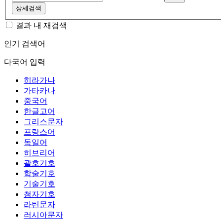
상세검색
결과 내 재검색
인기 검색어
다국어 입력
히라가나
가타카나
중국어
한글고어
그리스문자
프랑스어
독일어
히브리어
괄호기호
학술기호
기술기호
첨자기호
라틴문자
러시아문자