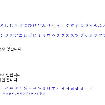
ぎ
し
じ
ち
ぢ
に
ひ
び
ぴ
み
り
う
ぅ
く
ぐ
す
ず
つ
づ
っ
ぬ
ふ
シ
ジ
チ
ヂ
ニ
ヒ
ビ
ピ
ミ
リ
ウ
ゥ
ク
グ
ス
ズ
ツ
ヅ
ッ
ヌ
フ
ブ
할 수 있습니다.
누르시면됩니다.
시면 됩니다.
ㅻ
ㅼ
ㅽ
ㅾ
ㅿ
ㆀ
ㆁ
ㆂ
ㆃ
ㆄ
ㆅ
ㆆ
ㆇ
ㆈ
ㆉ
ㆊ
ㆋ
ㆌ
ㆍ
ㆎ
θ
ι
κ
λ
μ
ν
ξ
ο
π
ρ
σ
τ
υ
φ
χ
ψ
ω