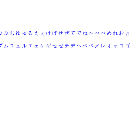
ぶ
ぷ
む
ゆ
ゅ
る
え
ぇ
け
げ
せ
ぜ
て
で
ね
へ
べ
ぺ
め
れ
お
ぉ
プ
ム
ユ
ュ
ル
エ
ェ
ケ
ゲ
セ
ゼ
テ
デ
ヘ
ベ
ペ
メ
レ
オ
ォ
コ
ゴ