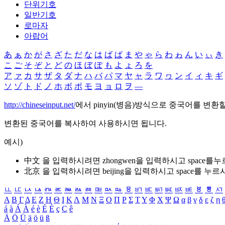
단위기호
일반기호
로마자
아랍어
あ
ぁ
か
が
さ
ざ
た
だ
な
は
ば
ぱ
ま
や
ゃ
ら
わ
ゎ
ん
い
ぃ
き
こ
ご
そ
ぞ
と
ど
の
ほ
ぼ
ぽ
も
よ
ょ
ろ
を
ア
ァ
カ
サ
ザ
タ
ダ
ナ
ハ
バ
パ
マ
ヤ
ャ
ラ
ワ
ヮ
ン
イ
ィ
キ
ギ
ソ
ゾ
ト
ド
ノ
ホ
ボ
ポ
モ
ヨ
ョ
ロ
ヲ
―
http://chineseinput.net/
에서 pinyin(병음)방식으로 중국어를 변환
변환된 중국어를 복사하여 사용하시면 됩니다.
예시)
中文 을 입력하시려면
zhongwen
을 입력하시고 space를
北京 을 입력하시려면
beijing
을 입력하시고 space를 누르
ㅥ
ㅦ
ㅧ
ㅨ
ㅩ
ㅪ
ㅫ
ㅬ
ㅭ
ㅮ
ㅯ
ㅰ
ㅱ
ㅲ
ㅳ
ㅴ
ㅵ
ㅶ
ㅷ
ㅸ
ㅹ
ㅺ
Α
Β
Γ
Δ
Ε
Ζ
Η
Θ
Ι
Κ
Λ
Μ
Ν
Ξ
Ο
Π
Ρ
Σ
Τ
Υ
Φ
Χ
Ψ
Ω
α
β
γ
δ
ε
ζ
η
á
à
Á
À
é
è
É
È
ç
Ç
ê
Ä
Ö
Ü
ä
ö
ü
ß