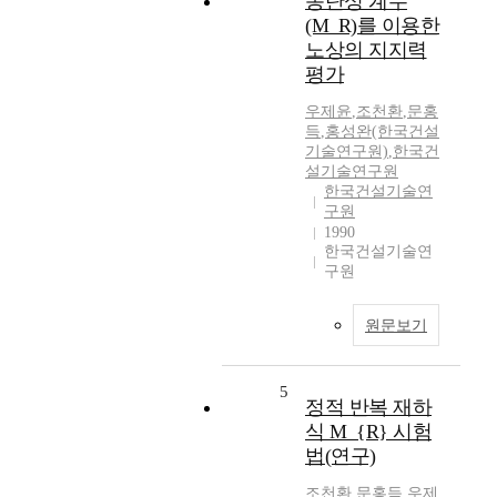
동탄성 계수
(M_R)를 이용한
노상의 지지력
평가
우제윤
,
조천환
,
문홍
득
,
홍성완(한국건설
기술연구원)
,
한국건
설기술연구원
한국건설기술연
구원
1990
한국건설기술연
구원
원문보기
5
정적 반복 재하
식 M_{R} 시험
법(연구)
조천환
,
문홍득
,
우제