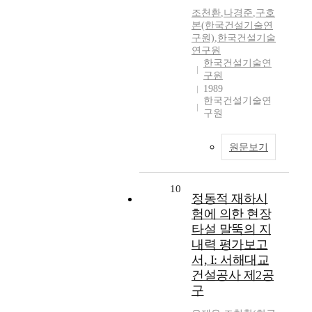
조천환
,
나경준
,
구호
본(한국건설기술연
구원)
,
한국건설기술
연구원
한국건설기술연
구원
1989
한국건설기술연
구원
원문보기
10
정동적 재하시
험에 의한 현장
타설 말뚝의 지
내력 평가보고
서, I: 서해대교
건설공사 제2공
구