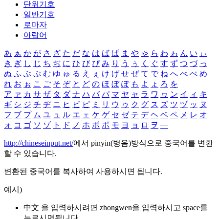
단위기호
일반기호
로마자
아랍어
あ
ぁ
か
が
さ
ざ
た
だ
な
は
ば
ぱ
ま
や
ゃ
ら
わ
ゎ
ん
い
ぃ
き
ぎ
し
じ
ち
ぢ
に
ひ
び
ぴ
み
り
う
ぅ
く
ぐ
す
ず
つ
づ
っ
ぬ
ふ
ぶ
ぷ
む
ゆ
ゅ
る
え
ぇ
け
げ
せ
ぜ
て
で
ね
へ
べ
ぺ
め
れ
お
ぉ
こ
ご
そ
ぞ
と
ど
の
ほ
ぼ
ぽ
も
よ
ょ
ろ
を
ア
ァ
カ
サ
ザ
タ
ダ
ナ
ハ
バ
パ
マ
ヤ
ャ
ラ
ワ
ヮ
ン
イ
ィ
キ
ギ
シ
ジ
チ
ヂ
ニ
ヒ
ビ
ピ
ミ
リ
ウ
ゥ
ク
グ
ス
ズ
ツ
ヅ
ッ
ヌ
フ
ブ
プ
ム
ユ
ュ
ル
エ
ェ
ケ
ゲ
セ
ゼ
テ
デ
ヘ
ベ
ペ
メ
レ
オ
ォ
コ
ゴ
ソ
ゾ
ト
ド
ノ
ホ
ボ
ポ
モ
ヨ
ョ
ロ
ヲ
―
http://chineseinput.net/
에서 pinyin(병음)방식으로 중국어를 변환
할 수 있습니다.
변환된 중국어를 복사하여 사용하시면 됩니다.
예시)
中文 을 입력하시려면
zhongwen
을 입력하시고 space를
누르시면됩니다.