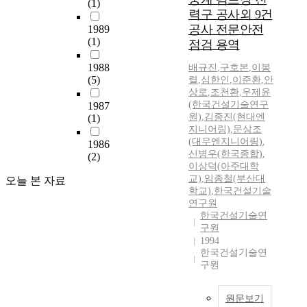
(1)
력구 공사외 9건
공사 전문안전
1989
(1)
점검 용역
1988
배규진
,
구호본
,
이봉
(5)
렬
,
심한인
,
이준환
,
안
상로
,
조천환
,
우제윤
(한국건설기술연구
1987
원)
,
김종진(현대엔
(1)
지니어링)
,
문상조
(대우엔지니어링)
,
1986
신병우(한국종합)
,
(2)
이상덕(아주대학
교)
,
임종철(부산대
오늘 본 자료
학교)
,
한국건설기술
연구원
한국건설기술연
구원
1994
한국건설기술연
구원
원문보기