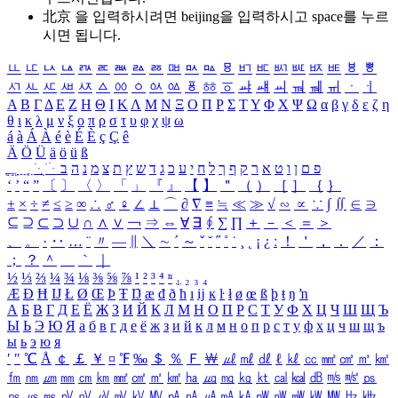
北京 을 입력하시려면
beijing
을 입력하시고 space를 누르
시면 됩니다.
ㅥ
ㅦ
ㅧ
ㅨ
ㅩ
ㅪ
ㅫ
ㅬ
ㅭ
ㅮ
ㅯ
ㅰ
ㅱ
ㅲ
ㅳ
ㅴ
ㅵ
ㅶ
ㅷ
ㅸ
ㅹ
ㅺ
ㅻ
ㅼ
ㅽ
ㅾ
ㅿ
ㆀ
ㆁ
ㆂ
ㆃ
ㆄ
ㆅ
ㆆ
ㆇ
ㆈ
ㆉ
ㆊ
ㆋ
ㆌ
ㆍ
ㆎ
Α
Β
Γ
Δ
Ε
Ζ
Η
Θ
Ι
Κ
Λ
Μ
Ν
Ξ
Ο
Π
Ρ
Σ
Τ
Υ
Φ
Χ
Ψ
Ω
α
β
γ
δ
ε
ζ
η
θ
ι
κ
λ
μ
ν
ξ
ο
π
ρ
σ
τ
υ
φ
χ
ψ
ω
á
à
Á
À
é
è
É
È
ç
Ç
ê
Ä
Ö
Ü
ä
ö
ü
ß
ְ
ֳ
ֲ
ֱ
ָ
ַ
ֵ
ֶ
ִ
ֹ
ּ
ֻ
ׂ
ׁ
ּ
ב
ה
נ
מ
צ
ת
ץ
ש
ד
ג
כ
ע
י
ח
ל
ך
ף
ק
ר
א
ט
ו
ן
ם
פ
‘
’
“
”
〔
〕
〈
〉
「
」
『
』
【
】
＂
（
）
［
］
｛
｝
±
×
÷
≠
≤
≥
∞
∴
♂
♀
∠
⊥
⌒
∂
∇
≡
≒
≪
≫
√
∽
∝
∵
∫
∬
∈
∋
⊆
⊇
⊂
⊃
∪
∩
∧
∨
￢
⇒
⇔
∀
∃
∮
∑
∏
＋
－
＜
＝
＞
、
。
·
‥
…
¨
〃
―
∥
＼
∼
´
～
ˇ
˘
˝
˚
˙
¸
˛
¡
¿
ː
！
＇
，
．
／
：
；
？
＾
＿
｀
｜
½
⅓
⅔
¼
¾
⅛
⅜
⅝
⅞
¹
²
³
⁴
ⁿ
₁
₂
₃
₄
Æ
Ð
Ħ
Ĳ
Ł
Ø
Œ
Þ
Ŧ
Ŋ
æ
đ
ð
ħ
ı
ĳ
ĸ
ŀ
ł
ø
œ
ß
þ
ŧ
ŋ
ŉ
А
Б
В
Г
Д
Е
Ё
Ж
З
И
Й
К
Л
М
Н
О
П
Р
С
Т
У
Ф
Х
Ц
Ч
Ш
Щ
Ъ
Ы
Ь
Э
Ю
Я
а
б
в
г
д
е
ё
ж
з
и
й
к
л
м
н
о
п
р
с
т
у
ф
х
ц
ч
ш
щ
ъ
ы
ь
э
ю
я
′
″
℃
Å
￠
￡
￥
¤
℉
‰
＄
％
Ｆ
￦
㎕
㎖
㎗
ℓ
㎘
㏄
㎣
㎤
㎥
㎦
㎙
㎚
㎛
㎜
㎝
㎞
㎟
㎠
㎡
㎢
㏊
㎍
㎎
㎏
㏏
㎈
㎉
㏈
㎧
㎨
㎰
㎱
㎲
㎳
㎴
㎵
㎶
㎷
㎸
㎹
㎀
㎁
㎂
㎃
㎄
㎺
㎻
㎽
㎾
㎿
㎐
㎑