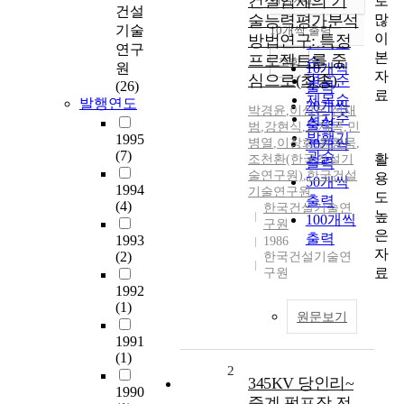
건설업체의 기
로
정확도
건설
많
술능력평가분석
순
기술
10개씩 출력
내림차순
이
방법연구: 특정
인기도
연구
본
프로젝트를 중
순
조회
원
10개씩
자
심으로(최종)
연도순
(26)
출력
료
제목순
발행연도
20개씩
박경윤
,
이상은
,
심재
저자순
출력
범
,
강현식
,
고재목
,
민
발행기
1995
병열
,
이장화
30개씩
,
윤항묵
,
(7)
관순
활
조천환(한국건설기
출력
술연구원)
,
한국건설
용
50개씩
1994
기술연구원
도
출력
(4)
한국건설기술연
높
100개씩
구원
은
출력
1993
1986
자
(2)
한국건설기술연
료
구원
1992
(1)
원문보기
1991
(1)
2
345KV 당인리~
1990
중계 펌프장 전