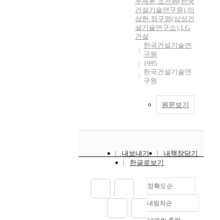
우제윤
,
조천환(한국
건설기술연구원)
,
이
상헌
,
정구영(삼성건
설기술연구소)
,
LG
건설
한국건설기술연
구원
1995
한국건설기술연
구원
원문보기
내보내기
내책장담기
한글로보기
정확도순
내림차순
정확도
순