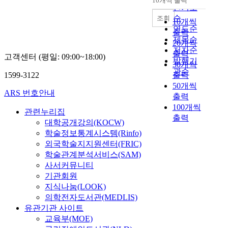
10개씩 출력
내림차순
인기도
순
조회
10개씩
연도순
출력
제목순
20개씩
저자순
출력
고객센터 (평일: 09:00~18:00)
발행기
30개씩
관순
1599-3122
출력
50개씩
ARS 번호안내
출력
100개씩
관련누리집
출력
대학공개강의(KOCW)
학술정보통계시스템(Rinfo)
외국학술지지원센터(FRIC)
학술관계분석서비스(SAM)
사서커뮤니티
기관회원
지식나눔(LOOK)
의학전자도서관(MEDLIS)
유관기관 사이트
교육부(MOE)