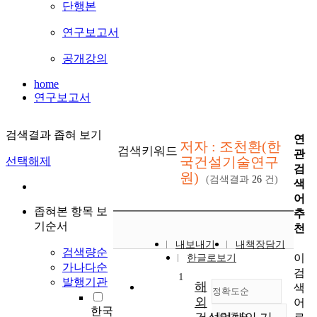
단행본
연구보고서
공개강의
home
연구보고서
검색결과 좁혀 보기
연
저자 : 조천환(한
검색키워드
관
국건설기술연구
선택해제
검
원)
(검색결과
26
건)
색
어
좁혀본 항목 보
추
기순서
천
내보내기
내책장담기
검색량순
이
한글로보기
가나다순
검
1
발행기관
해
색
정확도순
외
어
한국
내림차순