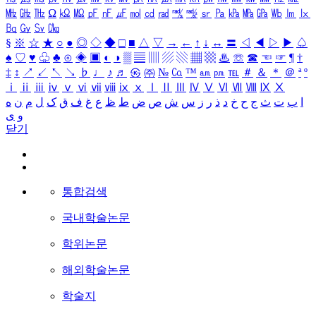
㎒
㎓
㎔
Ω
㏀
㏁
㎊
㎋
㎌
㏖
㏅
㎭
㎮
㎯
㏛
㎩
㎪
㎫
㎬
㏝
㏐
㏓
㏃
㏉
㏜
㏆
§
※
☆
★
○
●
◎
◇
◆
□
■
△
▽
→
←
↑
↓
↔
〓
◁
◀
▷
▶
♤
♠
♡
♥
♧
♣
⊙
◈
▣
◐
◑
▒
▤
▥
▨
▧
▦
▩
♨
☏
☎
☜
☞
¶
†
‡
↕
↗
↙
↖
↘
♭
♩
♪
♬
㉿
㈜
№
㏇
™
㏂
㏘
℡
＃
＆
＊
＠
ª
º
ⅰ
ⅱ
ⅲ
ⅳ
ⅴ
ⅵ
ⅶ
ⅷ
ⅸ
ⅹ
Ⅰ
Ⅱ
Ⅲ
Ⅳ
Ⅴ
Ⅵ
Ⅶ
Ⅷ
Ⅸ
Ⅹ
ا
ب
ت
ث
ج
ح
خ
د
ذ
ر
ز
س
ش
ص
ض
ط
ظ
ع
غ
ف
ق
ک
ل
م
ن
ه
و
ی
닫기
통합검색
국내학술논문
학위논문
해외학술논문
학술지