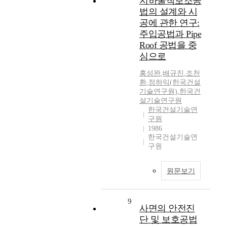
지하굴착보조공
법의 설계와 시
공에 관한 연구:
주입공법과 Pipe
Roof 공법을 중
심으로
홍성완
,
배규진
,
조천
환
,
정하익(한국건설
기술연구원)
,
한국건
설기술연구원
한국건설기술연
구원
1986
한국건설기술연
구원
원문보기
9
사면의 안전진
단 및 보호공법