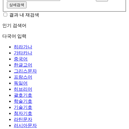
상세검색
결과 내 재검색
인기 검색어
다국어 입력
히라가나
가타카나
중국어
한글고어
그리스문자
프랑스어
독일어
히브리어
괄호기호
학술기호
기술기호
첨자기호
라틴문자
러시아문자