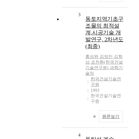
3
동토지역기초구
조물의 최적설
계,시공기술 개
발연구, 2차년도
(최종)
홍성완
,
김영진
,
김학
삼
,
조천환(한국건설
기술연구원)
,
과학기
술처
한국건설기술연
구원
1993
한국건설기술연
구원
원문보기
4