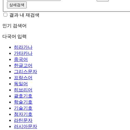
상세검색
결과 내 재검색
인기 검색어
다국어 입력
히라가나
가타카나
중국어
한글고어
그리스문자
프랑스어
독일어
히브리어
괄호기호
학술기호
기술기호
첨자기호
라틴문자
러시아문자