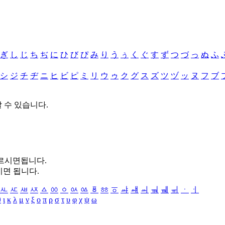
ぎ
し
じ
ち
ぢ
に
ひ
び
ぴ
み
り
う
ぅ
く
ぐ
す
ず
つ
づ
っ
ぬ
ふ
シ
ジ
チ
ヂ
ニ
ヒ
ビ
ピ
ミ
リ
ウ
ゥ
ク
グ
ス
ズ
ツ
ヅ
ッ
ヌ
フ
ブ
할 수 있습니다.
누르시면됩니다.
시면 됩니다.
ㅻ
ㅼ
ㅽ
ㅾ
ㅿ
ㆀ
ㆁ
ㆂ
ㆃ
ㆄ
ㆅ
ㆆ
ㆇ
ㆈ
ㆉ
ㆊ
ㆋ
ㆌ
ㆍ
ㆎ
θ
ι
κ
λ
μ
ν
ξ
ο
π
ρ
σ
τ
υ
φ
χ
ψ
ω