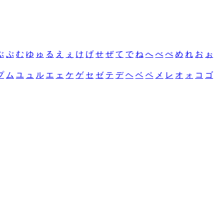
ぶ
ぷ
む
ゆ
ゅ
る
え
ぇ
け
げ
せ
ぜ
て
で
ね
へ
べ
ぺ
め
れ
お
ぉ
プ
ム
ユ
ュ
ル
エ
ェ
ケ
ゲ
セ
ゼ
テ
デ
ヘ
ベ
ペ
メ
レ
オ
ォ
コ
ゴ