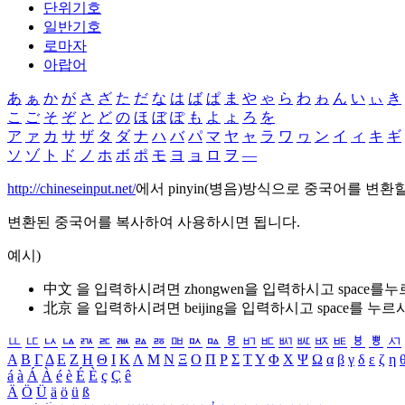
단위기호
일반기호
로마자
아랍어
あ
ぁ
か
が
さ
ざ
た
だ
な
は
ば
ぱ
ま
や
ゃ
ら
わ
ゎ
ん
い
ぃ
き
こ
ご
そ
ぞ
と
ど
の
ほ
ぼ
ぽ
も
よ
ょ
ろ
を
ア
ァ
カ
サ
ザ
タ
ダ
ナ
ハ
バ
パ
マ
ヤ
ャ
ラ
ワ
ヮ
ン
イ
ィ
キ
ギ
ソ
ゾ
ト
ド
ノ
ホ
ボ
ポ
モ
ヨ
ョ
ロ
ヲ
―
http://chineseinput.net/
에서 pinyin(병음)방식으로 중국어를 변환
변환된 중국어를 복사하여 사용하시면 됩니다.
예시)
中文 을 입력하시려면
zhongwen
을 입력하시고 space를
北京 을 입력하시려면
beijing
을 입력하시고 space를 누르
ㅥ
ㅦ
ㅧ
ㅨ
ㅩ
ㅪ
ㅫ
ㅬ
ㅭ
ㅮ
ㅯ
ㅰ
ㅱ
ㅲ
ㅳ
ㅴ
ㅵ
ㅶ
ㅷ
ㅸ
ㅹ
ㅺ
Α
Β
Γ
Δ
Ε
Ζ
Η
Θ
Ι
Κ
Λ
Μ
Ν
Ξ
Ο
Π
Ρ
Σ
Τ
Υ
Φ
Χ
Ψ
Ω
α
β
γ
δ
ε
ζ
η
á
à
Á
À
é
è
É
È
ç
Ç
ê
Ä
Ö
Ü
ä
ö
ü
ß