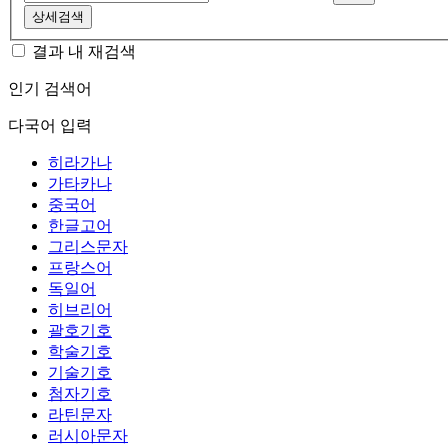
상세검색
결과 내 재검색
인기 검색어
다국어 입력
히라가나
가타카나
중국어
한글고어
그리스문자
프랑스어
독일어
히브리어
괄호기호
학술기호
기술기호
첨자기호
라틴문자
러시아문자