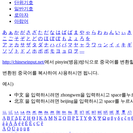
단위기호
일반기호
로마자
아랍어
あ
ぁ
か
が
さ
ざ
た
だ
な
は
ば
ぱ
ま
や
ゃ
ら
わ
ゎ
ん
い
ぃ
き
こ
ご
そ
ぞ
と
ど
の
ほ
ぼ
ぽ
も
よ
ょ
ろ
を
ア
ァ
カ
サ
ザ
タ
ダ
ナ
ハ
バ
パ
マ
ヤ
ャ
ラ
ワ
ヮ
ン
イ
ィ
キ
ギ
ソ
ゾ
ト
ド
ノ
ホ
ボ
ポ
モ
ヨ
ョ
ロ
ヲ
―
http://chineseinput.net/
에서 pinyin(병음)방식으로 중국어를 변환
변환된 중국어를 복사하여 사용하시면 됩니다.
예시)
中文 을 입력하시려면
zhongwen
을 입력하시고 space를
北京 을 입력하시려면
beijing
을 입력하시고 space를 누르
ㅥ
ㅦ
ㅧ
ㅨ
ㅩ
ㅪ
ㅫ
ㅬ
ㅭ
ㅮ
ㅯ
ㅰ
ㅱ
ㅲ
ㅳ
ㅴ
ㅵ
ㅶ
ㅷ
ㅸ
ㅹ
ㅺ
Α
Β
Γ
Δ
Ε
Ζ
Η
Θ
Ι
Κ
Λ
Μ
Ν
Ξ
Ο
Π
Ρ
Σ
Τ
Υ
Φ
Χ
Ψ
Ω
α
β
γ
δ
ε
ζ
η
á
à
Á
À
é
è
É
È
ç
Ç
ê
Ä
Ö
Ü
ä
ö
ü
ß