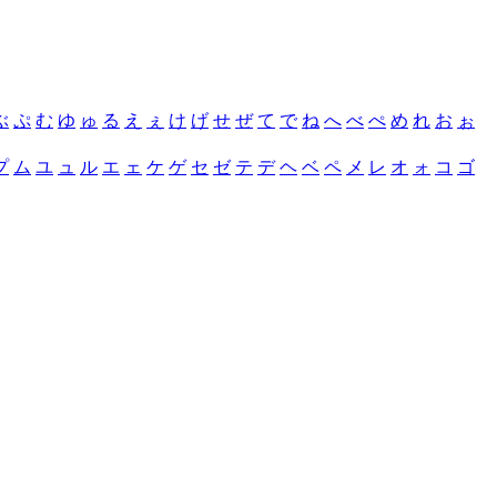
ぶ
ぷ
む
ゆ
ゅ
る
え
ぇ
け
げ
せ
ぜ
て
で
ね
へ
べ
ぺ
め
れ
お
ぉ
プ
ム
ユ
ュ
ル
エ
ェ
ケ
ゲ
セ
ゼ
テ
デ
ヘ
ベ
ペ
メ
レ
オ
ォ
コ
ゴ