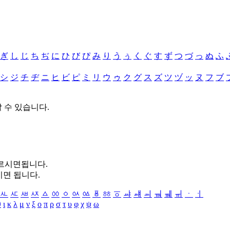
ぎ
し
じ
ち
ぢ
に
ひ
び
ぴ
み
り
う
ぅ
く
ぐ
す
ず
つ
づ
っ
ぬ
ふ
シ
ジ
チ
ヂ
ニ
ヒ
ビ
ピ
ミ
リ
ウ
ゥ
ク
グ
ス
ズ
ツ
ヅ
ッ
ヌ
フ
ブ
할 수 있습니다.
누르시면됩니다.
시면 됩니다.
ㅻ
ㅼ
ㅽ
ㅾ
ㅿ
ㆀ
ㆁ
ㆂ
ㆃ
ㆄ
ㆅ
ㆆ
ㆇ
ㆈ
ㆉ
ㆊ
ㆋ
ㆌ
ㆍ
ㆎ
θ
ι
κ
λ
μ
ν
ξ
ο
π
ρ
σ
τ
υ
φ
χ
ψ
ω