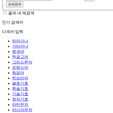
상세검색
결과 내 재검색
인기 검색어
다국어 입력
히라가나
가타카나
중국어
한글고어
그리스문자
프랑스어
독일어
히브리어
괄호기호
학술기호
기술기호
첨자기호
라틴문자
러시아문자