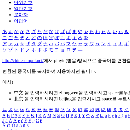
단위기호
일반기호
로마자
아랍어
あ
ぁ
か
が
さ
ざ
た
だ
な
は
ば
ぱ
ま
や
ゃ
ら
わ
ゎ
ん
い
ぃ
き
こ
ご
そ
ぞ
と
ど
の
ほ
ぼ
ぽ
も
よ
ょ
ろ
を
ア
ァ
カ
サ
ザ
タ
ダ
ナ
ハ
バ
パ
マ
ヤ
ャ
ラ
ワ
ヮ
ン
イ
ィ
キ
ギ
ソ
ゾ
ト
ド
ノ
ホ
ボ
ポ
モ
ヨ
ョ
ロ
ヲ
―
http://chineseinput.net/
에서 pinyin(병음)방식으로 중국어를 변환
변환된 중국어를 복사하여 사용하시면 됩니다.
예시)
中文 을 입력하시려면
zhongwen
을 입력하시고 space를
北京 을 입력하시려면
beijing
을 입력하시고 space를 누르
ㅥ
ㅦ
ㅧ
ㅨ
ㅩ
ㅪ
ㅫ
ㅬ
ㅭ
ㅮ
ㅯ
ㅰ
ㅱ
ㅲ
ㅳ
ㅴ
ㅵ
ㅶ
ㅷ
ㅸ
ㅹ
ㅺ
Α
Β
Γ
Δ
Ε
Ζ
Η
Θ
Ι
Κ
Λ
Μ
Ν
Ξ
Ο
Π
Ρ
Σ
Τ
Υ
Φ
Χ
Ψ
Ω
α
β
γ
δ
ε
ζ
η
á
à
Á
À
é
è
É
È
ç
Ç
ê
Ä
Ö
Ü
ä
ö
ü
ß