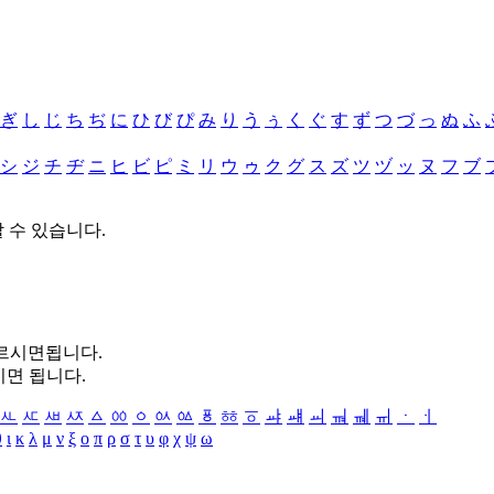
ぎ
し
じ
ち
ぢ
に
ひ
び
ぴ
み
り
う
ぅ
く
ぐ
す
ず
つ
づ
っ
ぬ
ふ
シ
ジ
チ
ヂ
ニ
ヒ
ビ
ピ
ミ
リ
ウ
ゥ
ク
グ
ス
ズ
ツ
ヅ
ッ
ヌ
フ
ブ
할 수 있습니다.
누르시면됩니다.
시면 됩니다.
ㅻ
ㅼ
ㅽ
ㅾ
ㅿ
ㆀ
ㆁ
ㆂ
ㆃ
ㆄ
ㆅ
ㆆ
ㆇ
ㆈ
ㆉ
ㆊ
ㆋ
ㆌ
ㆍ
ㆎ
θ
ι
κ
λ
μ
ν
ξ
ο
π
ρ
σ
τ
υ
φ
χ
ψ
ω