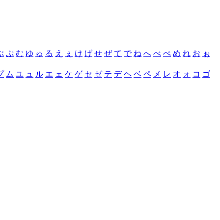
ぶ
ぷ
む
ゆ
ゅ
る
え
ぇ
け
げ
せ
ぜ
て
で
ね
へ
べ
ぺ
め
れ
お
ぉ
プ
ム
ユ
ュ
ル
エ
ェ
ケ
ゲ
セ
ゼ
テ
デ
ヘ
ベ
ペ
メ
レ
オ
ォ
コ
ゴ