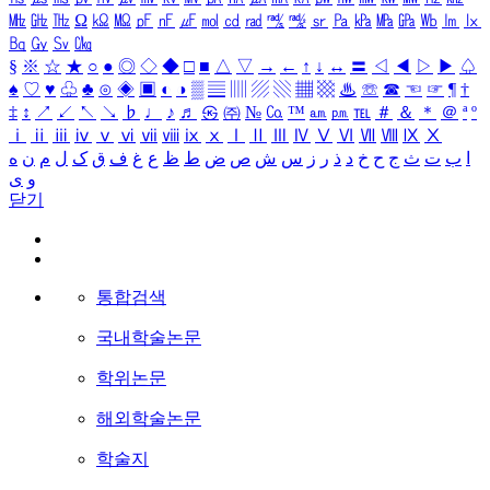
㎒
㎓
㎔
Ω
㏀
㏁
㎊
㎋
㎌
㏖
㏅
㎭
㎮
㎯
㏛
㎩
㎪
㎫
㎬
㏝
㏐
㏓
㏃
㏉
㏜
㏆
§
※
☆
★
○
●
◎
◇
◆
□
■
△
▽
→
←
↑
↓
↔
〓
◁
◀
▷
▶
♤
♠
♡
♥
♧
♣
⊙
◈
▣
◐
◑
▒
▤
▥
▨
▧
▦
▩
♨
☏
☎
☜
☞
¶
†
‡
↕
↗
↙
↖
↘
♭
♩
♪
♬
㉿
㈜
№
㏇
™
㏂
㏘
℡
＃
＆
＊
＠
ª
º
ⅰ
ⅱ
ⅲ
ⅳ
ⅴ
ⅵ
ⅶ
ⅷ
ⅸ
ⅹ
Ⅰ
Ⅱ
Ⅲ
Ⅳ
Ⅴ
Ⅵ
Ⅶ
Ⅷ
Ⅸ
Ⅹ
ا
ب
ت
ث
ج
ح
خ
د
ذ
ر
ز
س
ش
ص
ض
ط
ظ
ع
غ
ف
ق
ک
ل
م
ن
ه
و
ی
닫기
통합검색
국내학술논문
학위논문
해외학술논문
학술지