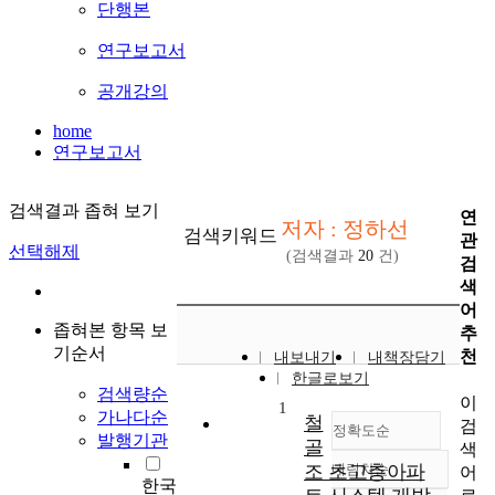
단행본
연구보고서
공개강의
home
연구보고서
검색결과 좁혀 보기
연
저자 : 정하선
검색키워드
관
선택해제
(검색결과
20
건)
검
색
어
좁혀본 항목 보
추
기순서
천
내보내기
내책장담기
한글로보기
검색량순
이
1
가나다순
철
검
정확도순
발행기관
골
색
조 초고층아파
내림차순
어
정확도
한국