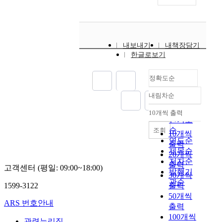
내보내기
내책장담기
한글로보기
정확도순
내림차순
정확도
순
10개씩 출력
내림차순
인기도
순
조회
10개씩
연도순
출력
제목순
20개씩
저자순
출력
고객센터 (평일: 09:00~18:00)
발행기
30개씩
관순
1599-3122
출력
50개씩
ARS 번호안내
출력
100개씩
관련누리집