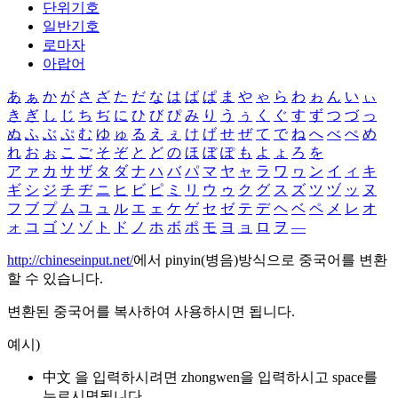
단위기호
일반기호
로마자
아랍어
あ
ぁ
か
が
さ
ざ
た
だ
な
は
ば
ぱ
ま
や
ゃ
ら
わ
ゎ
ん
い
ぃ
き
ぎ
し
じ
ち
ぢ
に
ひ
び
ぴ
み
り
う
ぅ
く
ぐ
す
ず
つ
づ
っ
ぬ
ふ
ぶ
ぷ
む
ゆ
ゅ
る
え
ぇ
け
げ
せ
ぜ
て
で
ね
へ
べ
ぺ
め
れ
お
ぉ
こ
ご
そ
ぞ
と
ど
の
ほ
ぼ
ぽ
も
よ
ょ
ろ
を
ア
ァ
カ
サ
ザ
タ
ダ
ナ
ハ
バ
パ
マ
ヤ
ャ
ラ
ワ
ヮ
ン
イ
ィ
キ
ギ
シ
ジ
チ
ヂ
ニ
ヒ
ビ
ピ
ミ
リ
ウ
ゥ
ク
グ
ス
ズ
ツ
ヅ
ッ
ヌ
フ
ブ
プ
ム
ユ
ュ
ル
エ
ェ
ケ
ゲ
セ
ゼ
テ
デ
ヘ
ベ
ペ
メ
レ
オ
ォ
コ
ゴ
ソ
ゾ
ト
ド
ノ
ホ
ボ
ポ
モ
ヨ
ョ
ロ
ヲ
―
http://chineseinput.net/
에서 pinyin(병음)방식으로 중국어를 변환
할 수 있습니다.
변환된 중국어를 복사하여 사용하시면 됩니다.
예시)
中文 을 입력하시려면
zhongwen
을 입력하시고 space를
누르시면됩니다.