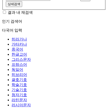
상세검색
결과 내 재검색
인기 검색어
다국어 입력
히라가나
가타카나
중국어
한글고어
그리스문자
프랑스어
독일어
히브리어
괄호기호
학술기호
기술기호
첨자기호
라틴문자
러시아문자