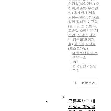
현원창(삼익건설)
,
오
창학
,
송준범(우성건
설)
,
최재인
,
허세희
,
권용우(한신공영)
,
조
창휘
,
정성진
,
이규덕
(현대건설)
,
정병욱
,
고준철
,
소창언(현대
산업)
,
신성수
,
최종
빈
,
김근철(포항제
철)
,
장인화
,
김진호
(포스코개발)
대한주택공사 주
택연구소
1995
한국건설기술연
구원
원문보기
8
공동주택의 내
진성능 향상을