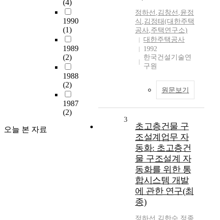
(4)
정하선
,
김창선
,
윤정
1990
식
,
김정태(대한주택
(1)
공사
,
주택연구소)
대한주택공사
1989
1992
(2)
한국건설기술연
구원
1988
(2)
원문보기
1987
(2)
3
초고층건물 구
오늘 본 자료
조설계업무 자
동화: 초고층건
물 구조설계 자
동화를 위한 통
합시스템 개발
에 관한 연구(최
종)
정하선
,
김한수
,
정종