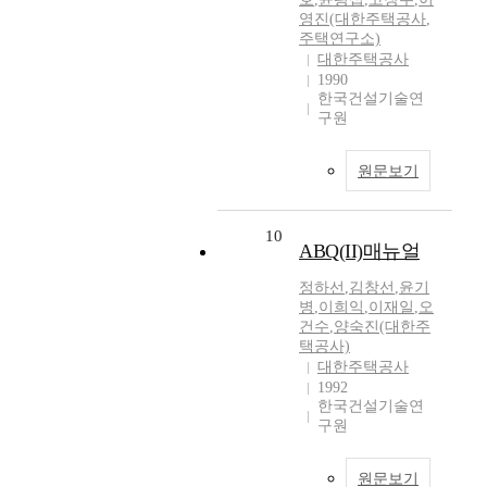
영진(대한주택공사
,
주택연구소)
대한주택공사
1990
한국건설기술연
구원
원문보기
10
ABQ(II)매뉴얼
정하선
,
김창선
,
윤기
병
,
이희익
,
이재일
,
오
건수
,
양숙진(대한주
택공사)
대한주택공사
1992
한국건설기술연
구원
원문보기