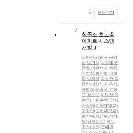
원문보기
7
철골조 초고층
아파트 시스템
개발, I
정하선
,
김안구
,
금영
섭
,
박인석
,
박광재
,
유
종철
,
이은택
,
김원종
,
지호청
,
방지영
,
김철
환
,
박지영
,
김성완
,
김
종락
,
이정재
,
김홍식
,
송병창
,
이종성
,
조창
근
,
김순애
,
이덕찬
,
이
현중(대한주택공사)
,
손장열(한양대학교)
,
강경인(고려대학교)
,
문장수
,
음성우
,
장성
재(금호건설)
,
오우
영
,
박순전(롯데건
설)
,
김연재
,
황래영
,