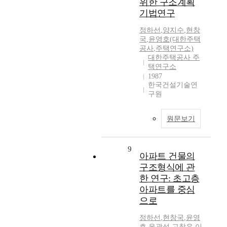
위한 구조계획
기법연구
정하선
,
양지수
,
현창
국
,
윤영호(대한주택
공사
,
주택연구소)
대한주택공사 주
택연구소
1987
한국건설기술연
구원
원문보기
9
아파트 건물의
구조형식에 관
한 연구: 초고층
아파트를 중심
으로
정하선
,
현창국
,
윤영
호
,
윤광섭
,
고창우
,
이