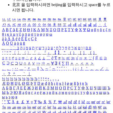
北京 을 입력하시려면
beijing
을 입력하시고 space를 누르
시면 됩니다.
ㅥ
ㅦ
ㅧ
ㅨ
ㅩ
ㅪ
ㅫ
ㅬ
ㅭ
ㅮ
ㅯ
ㅰ
ㅱ
ㅲ
ㅳ
ㅴ
ㅵ
ㅶ
ㅷ
ㅸ
ㅹ
ㅺ
ㅻ
ㅼ
ㅽ
ㅾ
ㅿ
ㆀ
ㆁ
ㆂ
ㆃ
ㆄ
ㆅ
ㆆ
ㆇ
ㆈ
ㆉ
ㆊ
ㆋ
ㆌ
ㆍ
ㆎ
Α
Β
Γ
Δ
Ε
Ζ
Η
Θ
Ι
Κ
Λ
Μ
Ν
Ξ
Ο
Π
Ρ
Σ
Τ
Υ
Φ
Χ
Ψ
Ω
α
β
γ
δ
ε
ζ
η
θ
ι
κ
λ
μ
ν
ξ
ο
π
ρ
σ
τ
υ
φ
χ
ψ
ω
á
à
Á
À
é
è
É
È
ç
Ç
ê
Ä
Ö
Ü
ä
ö
ü
ß
ְ
ֳ
ֲ
ֱ
ָ
ַ
ֵ
ֶ
ִ
ֹ
ּ
ֻ
ׂ
ׁ
ּ
ב
ה
נ
מ
צ
ת
ץ
ש
ד
ג
כ
ע
י
ח
ל
ך
ף
ק
ר
א
ט
ו
ן
ם
פ
‘
’
“
”
〔
〕
〈
〉
「
」
『
』
【
】
＂
（
）
［
］
｛
｝
±
×
÷
≠
≤
≥
∞
∴
♂
♀
∠
⊥
⌒
∂
∇
≡
≒
≪
≫
√
∽
∝
∵
∫
∬
∈
∋
⊆
⊇
⊂
⊃
∪
∩
∧
∨
￢
⇒
⇔
∀
∃
∮
∑
∏
＋
－
＜
＝
＞
、
。
·
‥
…
¨
〃
―
∥
＼
∼
´
～
ˇ
˘
˝
˚
˙
¸
˛
¡
¿
ː
！
＇
，
．
／
：
；
？
＾
＿
｀
｜
½
⅓
⅔
¼
¾
⅛
⅜
⅝
⅞
¹
²
³
⁴
ⁿ
₁
₂
₃
₄
Æ
Ð
Ħ
Ĳ
Ł
Ø
Œ
Þ
Ŧ
Ŋ
æ
đ
ð
ħ
ı
ĳ
ĸ
ŀ
ł
ø
œ
ß
þ
ŧ
ŋ
ŉ
А
Б
В
Г
Д
Е
Ё
Ж
З
И
Й
К
Л
М
Н
О
П
Р
С
Т
У
Ф
Х
Ц
Ч
Ш
Щ
Ъ
Ы
Ь
Э
Ю
Я
а
б
в
г
д
е
ё
ж
з
и
й
к
л
м
н
о
п
р
с
т
у
ф
х
ц
ч
ш
щ
ъ
ы
ь
э
ю
я
′
″
℃
Å
￠
￡
￥
¤
℉
‰
＄
％
Ｆ
￦
㎕
㎖
㎗
ℓ
㎘
㏄
㎣
㎤
㎥
㎦
㎙
㎚
㎛
㎜
㎝
㎞
㎟
㎠
㎡
㎢
㏊
㎍
㎎
㎏
㏏
㎈
㎉
㏈
㎧
㎨
㎰
㎱
㎲
㎳
㎴
㎵
㎶
㎷
㎸
㎹
㎀
㎁
㎂
㎃
㎄
㎺
㎻
㎽
㎾
㎿
㎐
㎑