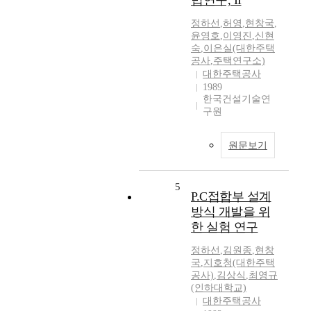
법연구, II
정하선
,
허영
,
현창국
,
윤영호
,
이영진
,
신현
숙
,
이은실(대한주택
공사
,
주택연구소)
대한주택공사
1989
한국건설기술연
구원
원문보기
5
P.C접합부 설계
방식 개발을 위
한 실험 연구
정하선
,
김원종
,
현창
국
,
지호청(대한주택
공사)
,
김상식
,
최영규
(인하대학교)
대한주택공사