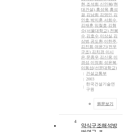
현
,
조석희
,
신인복(현
대건설)
,
홍성목
,
홍성
걸
,
김남희
,
김영민
,
김
인호
,
박지훈
,
서희수
,
김재훈
,
임철호
,
김형
수(서울대학교)
,
전봉
수
,
김호수
,
이상실
,
김
상범
,
공도환
,
이한주
,
김진희
,
여윤기(전우
구조)
,
김치경
,
이시
은
,
문종우
,
김신웅
,
이
경섭
,
이정희
,
성윤복
,
이동섭(선문대학교)
건설교통부
2003
한국건설기술연
구원
원문보기
4
약식구조해석방