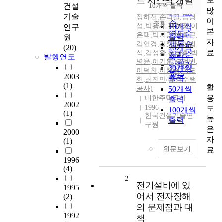
트 시스템 개발
로
순
건설
10개씩 출력
내림차순
많
인기도
기술
정하선
,
손덕길
,
금영
이
순
조회
섭
,
박광재
,
정현정
10개씩
,
이
연구
본
연도순
은택
,
박지영
,
박홍근
,
출력
원
자
제목순
김연경
,
김철환
,
이범
(20)
20개씩
료
식
,
김성완
,
송석홍
,
박
저자순
발행연도
출력
병윤
,
이기홍
,
송언빈
,
발행기
30개씩
이덕찬
,
이현중
,
이도
관순
2003
출력
헌
,
최진만(대한주택
(1)
활
공사)
50개씩
용
대한주택공사
출력
2002
1996
도
100개씩
(1)
한국건설기술연
높
출력
구원
은
2000
자
(1)
원문보기
료
1996
(4)
2
전기설비에 있
1995
어서 전자장해
(2)
의 문제점과 대
1992
책