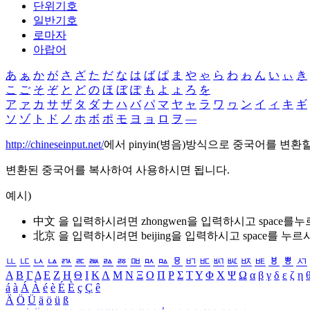
단위기호
일반기호
로마자
아랍어
あ
ぁ
か
が
さ
ざ
た
だ
な
は
ば
ぱ
ま
や
ゃ
ら
わ
ゎ
ん
い
ぃ
き
こ
ご
そ
ぞ
と
ど
の
ほ
ぼ
ぽ
も
よ
ょ
ろ
を
ア
ァ
カ
サ
ザ
タ
ダ
ナ
ハ
バ
パ
マ
ヤ
ャ
ラ
ワ
ヮ
ン
イ
ィ
キ
ギ
ソ
ゾ
ト
ド
ノ
ホ
ボ
ポ
モ
ヨ
ョ
ロ
ヲ
―
http://chineseinput.net/
에서 pinyin(병음)방식으로 중국어를 변환
변환된 중국어를 복사하여 사용하시면 됩니다.
예시)
中文 을 입력하시려면
zhongwen
을 입력하시고 space를
北京 을 입력하시려면
beijing
을 입력하시고 space를 누르
ㅥ
ㅦ
ㅧ
ㅨ
ㅩ
ㅪ
ㅫ
ㅬ
ㅭ
ㅮ
ㅯ
ㅰ
ㅱ
ㅲ
ㅳ
ㅴ
ㅵ
ㅶ
ㅷ
ㅸ
ㅹ
ㅺ
Α
Β
Γ
Δ
Ε
Ζ
Η
Θ
Ι
Κ
Λ
Μ
Ν
Ξ
Ο
Π
Ρ
Σ
Τ
Υ
Φ
Χ
Ψ
Ω
α
β
γ
δ
ε
ζ
η
á
à
Á
À
é
è
É
È
ç
Ç
ê
Ä
Ö
Ü
ä
ö
ü
ß