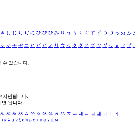
ぎ
し
じ
ち
ぢ
に
ひ
び
ぴ
み
り
う
ぅ
く
ぐ
す
ず
つ
づ
っ
ぬ
ふ
シ
ジ
チ
ヂ
ニ
ヒ
ビ
ピ
ミ
リ
ウ
ゥ
ク
グ
ス
ズ
ツ
ヅ
ッ
ヌ
フ
ブ
할 수 있습니다.
누르시면됩니다.
시면 됩니다.
ㅻ
ㅼ
ㅽ
ㅾ
ㅿ
ㆀ
ㆁ
ㆂ
ㆃ
ㆄ
ㆅ
ㆆ
ㆇ
ㆈ
ㆉ
ㆊ
ㆋ
ㆌ
ㆍ
ㆎ
θ
ι
κ
λ
μ
ν
ξ
ο
π
ρ
σ
τ
υ
φ
χ
ψ
ω