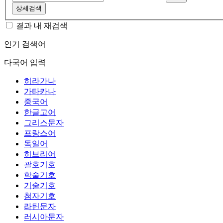
상세검색
결과 내 재검색
인기 검색어
다국어 입력
히라가나
가타카나
중국어
한글고어
그리스문자
프랑스어
독일어
히브리어
괄호기호
학술기호
기술기호
첨자기호
라틴문자
러시아문자