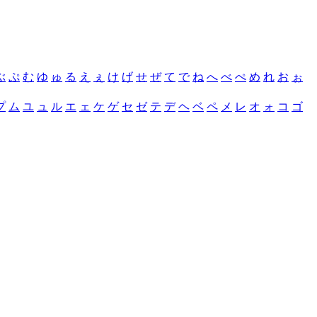
ぶ
ぷ
む
ゆ
ゅ
る
え
ぇ
け
げ
せ
ぜ
て
で
ね
へ
べ
ぺ
め
れ
お
ぉ
プ
ム
ユ
ュ
ル
エ
ェ
ケ
ゲ
セ
ゼ
テ
デ
ヘ
ベ
ペ
メ
レ
オ
ォ
コ
ゴ