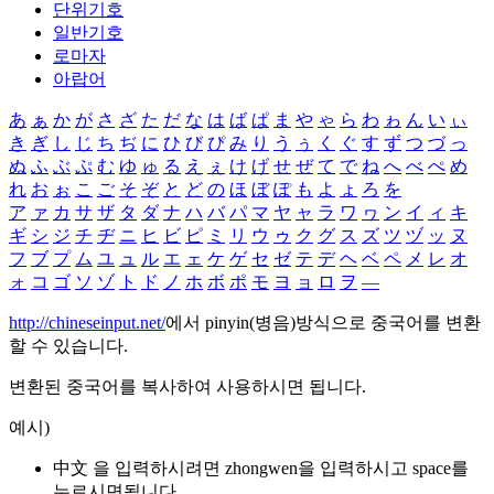
단위기호
일반기호
로마자
아랍어
あ
ぁ
か
が
さ
ざ
た
だ
な
は
ば
ぱ
ま
や
ゃ
ら
わ
ゎ
ん
い
ぃ
き
ぎ
し
じ
ち
ぢ
に
ひ
び
ぴ
み
り
う
ぅ
く
ぐ
す
ず
つ
づ
っ
ぬ
ふ
ぶ
ぷ
む
ゆ
ゅ
る
え
ぇ
け
げ
せ
ぜ
て
で
ね
へ
べ
ぺ
め
れ
お
ぉ
こ
ご
そ
ぞ
と
ど
の
ほ
ぼ
ぽ
も
よ
ょ
ろ
を
ア
ァ
カ
サ
ザ
タ
ダ
ナ
ハ
バ
パ
マ
ヤ
ャ
ラ
ワ
ヮ
ン
イ
ィ
キ
ギ
シ
ジ
チ
ヂ
ニ
ヒ
ビ
ピ
ミ
リ
ウ
ゥ
ク
グ
ス
ズ
ツ
ヅ
ッ
ヌ
フ
ブ
プ
ム
ユ
ュ
ル
エ
ェ
ケ
ゲ
セ
ゼ
テ
デ
ヘ
ベ
ペ
メ
レ
オ
ォ
コ
ゴ
ソ
ゾ
ト
ド
ノ
ホ
ボ
ポ
モ
ヨ
ョ
ロ
ヲ
―
http://chineseinput.net/
에서 pinyin(병음)방식으로 중국어를 변환
할 수 있습니다.
변환된 중국어를 복사하여 사용하시면 됩니다.
예시)
中文 을 입력하시려면
zhongwen
을 입력하시고 space를
누르시면됩니다.