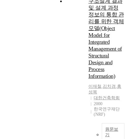
구조설계 결과
및 설계 과정
정보의 통합 관
리를 위한 객체
모델(Object
Model for
Integrated
Management of
Structural
Design and
Process
Information)
이재철
,
김치경
,
홍
성목
대한건축학회
2000
한국연구재단
(NRF)
원문보
기