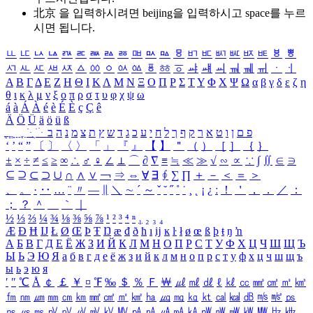
北京 을 입력하시려면
beijing
을 입력하시고 space를 누르
시면 됩니다.
ㅥ
ㅦ
ㅧ
ㅨ
ㅩ
ㅪ
ㅫ
ㅬ
ㅭ
ㅮ
ㅯ
ㅰ
ㅱ
ㅲ
ㅳ
ㅴ
ㅵ
ㅶ
ㅷ
ㅸ
ㅹ
ㅺ
ㅻ
ㅼ
ㅽ
ㅾ
ㅿ
ㆀ
ㆁ
ㆂ
ㆃ
ㆄ
ㆅ
ㆆ
ㆇ
ㆈ
ㆉ
ㆊ
ㆋ
ㆌ
ㆍ
ㆎ
Α
Β
Γ
Δ
Ε
Ζ
Η
Θ
Ι
Κ
Λ
Μ
Ν
Ξ
Ο
Π
Ρ
Σ
Τ
Υ
Φ
Χ
Ψ
Ω
α
β
γ
δ
ε
ζ
η
θ
ι
κ
λ
μ
ν
ξ
ο
π
ρ
σ
τ
υ
φ
χ
ψ
ω
á
à
Á
À
é
è
É
È
ç
Ç
ê
Ä
Ö
Ü
ä
ö
ü
ß
ְ
ֳ
ֲ
ֱ
ָ
ַ
ֵ
ֶ
ִ
ֹ
ּ
ֻ
ׂ
ׁ
ּ
ב
ה
נ
מ
צ
ת
ץ
ש
ד
ג
כ
ע
י
ח
ל
ך
ף
ק
ר
א
ט
ו
ן
ם
פ
‘
’
“
”
〔
〕
〈
〉
「
」
『
』
【
】
＂
（
）
［
］
｛
｝
±
×
÷
≠
≤
≥
∞
∴
♂
♀
∠
⊥
⌒
∂
∇
≡
≒
≪
≫
√
∽
∝
∵
∫
∬
∈
∋
⊆
⊇
⊂
⊃
∪
∩
∧
∨
￢
⇒
⇔
∀
∃
∮
∑
∏
＋
－
＜
＝
＞
、
。
·
‥
…
¨
〃
―
∥
＼
∼
´
～
ˇ
˘
˝
˚
˙
¸
˛
¡
¿
ː
！
＇
，
．
／
：
；
？
＾
＿
｀
｜
½
⅓
⅔
¼
¾
⅛
⅜
⅝
⅞
¹
²
³
⁴
ⁿ
₁
₂
₃
₄
Æ
Ð
Ħ
Ĳ
Ł
Ø
Œ
Þ
Ŧ
Ŋ
æ
đ
ð
ħ
ı
ĳ
ĸ
ŀ
ł
ø
œ
ß
þ
ŧ
ŋ
ŉ
А
Б
В
Г
Д
Е
Ё
Ж
З
И
Й
К
Л
М
Н
О
П
Р
С
Т
У
Ф
Х
Ц
Ч
Ш
Щ
Ъ
Ы
Ь
Э
Ю
Я
а
б
в
г
д
е
ё
ж
з
и
й
к
л
м
н
о
п
р
с
т
у
ф
х
ц
ч
ш
щ
ъ
ы
ь
э
ю
я
′
″
℃
Å
￠
￡
￥
¤
℉
‰
＄
％
Ｆ
￦
㎕
㎖
㎗
ℓ
㎘
㏄
㎣
㎤
㎥
㎦
㎙
㎚
㎛
㎜
㎝
㎞
㎟
㎠
㎡
㎢
㏊
㎍
㎎
㎏
㏏
㎈
㎉
㏈
㎧
㎨
㎰
㎱
㎲
㎳
㎴
㎵
㎶
㎷
㎸
㎹
㎀
㎁
㎂
㎃
㎄
㎺
㎻
㎽
㎾
㎿
㎐
㎑