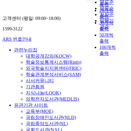
연도순
출력
제목순
20개씩
저자순
출력
고객센터 (평일: 09:00~18:00)
발행기
30개씩
관순
1599-3122
출력
50개씩
ARS 번호안내
출력
100개씩
관련누리집
출력
대학공개강의(KOCW)
학술정보통계시스템(Rinfo)
외국학술지지원센터(FRIC)
학술관계분석서비스(SAM)
사서커뮤니티
기관회원
지식나눔(LOOK)
의학전자도서관(MEDLIS)
유관기관 사이트
교육부(MOE)
국립장애인도서관(NLD)
국립중앙도서관(NL)
국회도서관(NAL)