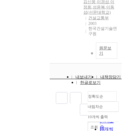
김신웅
,
이경섭
,
이
정희
,
성윤복
,
이동
섭(선문대학교)
건설교통부
2003
한국건설기술연
구원
원문보
기
내보내기
내책장담기
한글로보기
정확도순
내림차순
정확도
순
10개씩 출력
내림차순
인기도
순
조회
10개씩