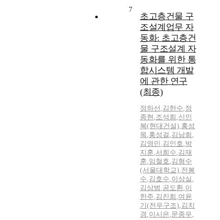
7
초고층건물 구
조설계업무 자
동화: 초고층건
물 구조설계 자
동화를 위한 통
합시스템 개발
에 관한 연구
(최종)
정하선
,
김한수
,
정
종현
,
조석희
,
신인
복(현대건설)
,
홍성
목
,
홍성걸
,
김남희
,
김영민
,
김인호
,
박
지훈
,
서희수
,
김재
훈
,
임철호
,
김형수
(서울대학교)
,
전봉
수
,
김호수
,
이상실
,
김상범
,
공도환
,
이
한주
,
김진희
,
여윤
기(전우구조)
,
김치
경
,
이시은
,
문종우
,