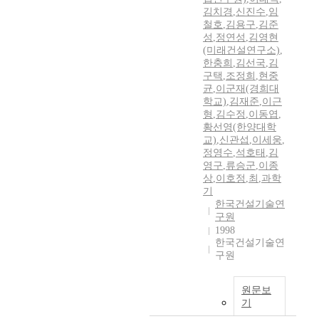
김치경
,
신진수
,
임
철호
,
김용구
,
김준
성
,
정연성
,
김영현
(미래건설연구소)
,
한충희
,
김선국
,
김
구택
,
조정희
,
현중
균
,
이군재(경희대
학교)
,
김재준
,
이근
형
,
김수정
,
이동엽
,
황선영(한양대학
교)
,
신관섭
,
이세웅
,
정영수
,
석호태
,
김
영구
,
류승군
,
이종
상
,
이호정
,
최
,
과학
기
한국건설기술연
구원
1998
한국건설기술연
구원
원문보
기