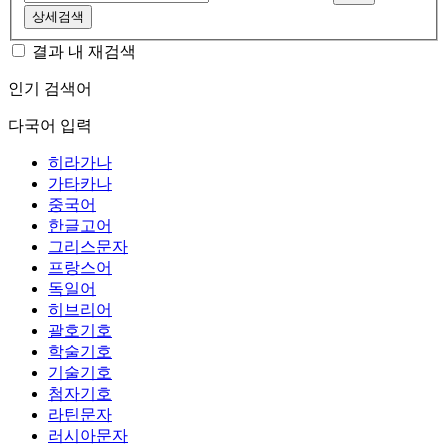
상세검색
결과 내 재검색
인기 검색어
다국어 입력
히라가나
가타카나
중국어
한글고어
그리스문자
프랑스어
독일어
히브리어
괄호기호
학술기호
기술기호
첨자기호
라틴문자
러시아문자