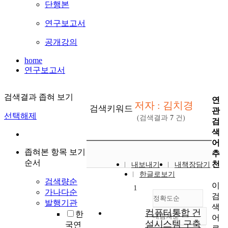
단행본
연구보고서
공개강의
home
연구보고서
검색결과 좁혀 보기
연
저자 : 김치경
검색키워드
관
선택해제
(검색결과
7
건)
검
색
어
좁혀본 항목 보기
추
순서
천
내보내기
내책장담기
한글로보기
검색량순
이
1
가나다순
검
정확도순
발행기관
색
컴퓨터통합 건
한
내림차순
어
정확도
설시스템 구축
국연