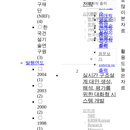
로
순
전략
10개씩 출력
구재
내림차순
많
인기도
단
이
순
조회
김치경
10개씩
(NRF)
본
世界平和技術硏
연도순
(4)
출력
자
究所
제목순
한
20개씩
1996
료
저자순
국건
출력
한국연구재단
발행기
설기
30개씩
(NRF)
관순
술연
출력
활
구원
50개씩
원문보
용
(3)
출력
기
발행연도
도
100개씩
높
출력
2
2004
실시간 구조설
은
(1)
계 대안 생성,
자
해석, 평가를
료
2003
위한 대화형 시
(2)
스템 개발
2000
김치경
(2)
NRF
KRM(Korean
1998
Research
(1)
Memory)