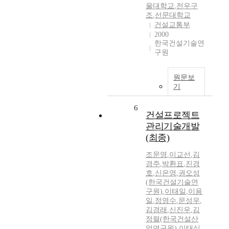
울대학교
,
전우구
조
,
선문대학교
건설교통부
2000
한국건설기술연
구원
원문보
기
6
건설프로젝트
관리기술개발
(최종)
조문영
,
이교선
,
김
경주
,
박환표
,
진경
호
,
신은영
,
권오성
(한국건설기술연
구원)
,
이태일
,
이용
일
,
정영수
,
문성우
,
김경래
,
신진우
,
김
정렬(한국건설산
업연구원)
,
이태식
,