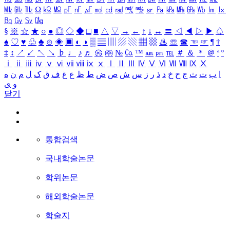
㎒
㎓
㎔
Ω
㏀
㏁
㎊
㎋
㎌
㏖
㏅
㎭
㎮
㎯
㏛
㎩
㎪
㎫
㎬
㏝
㏐
㏓
㏃
㏉
㏜
㏆
§
※
☆
★
○
●
◎
◇
◆
□
■
△
▽
→
←
↑
↓
↔
〓
◁
◀
▷
▶
♤
♠
♡
♥
♧
♣
⊙
◈
▣
◐
◑
▒
▤
▥
▨
▧
▦
▩
♨
☏
☎
☜
☞
¶
†
‡
↕
↗
↙
↖
↘
♭
♩
♪
♬
㉿
㈜
№
㏇
™
㏂
㏘
℡
＃
＆
＊
＠
ª
º
ⅰ
ⅱ
ⅲ
ⅳ
ⅴ
ⅵ
ⅶ
ⅷ
ⅸ
ⅹ
Ⅰ
Ⅱ
Ⅲ
Ⅳ
Ⅴ
Ⅵ
Ⅶ
Ⅷ
Ⅸ
Ⅹ
ا
ب
ت
ث
ج
ح
خ
د
ذ
ر
ز
س
ش
ص
ض
ط
ظ
ع
غ
ف
ق
ک
ل
م
ن
ه
و
ی
닫기
통합검색
국내학술논문
학위논문
해외학술논문
학술지