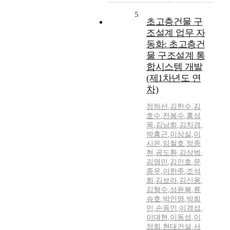
5
초고층건물 구
조설계 업무 자
동화: 초고층건
물 구조설계 통
합시스템 개발
(제1차년도 연
차)
정하선
,
김한수
,
김
호수
,
전봉수
,
홍성
목
,
김남희
,
김치경
,
박홍근
,
이상실
,
이
시은
,
임철호
,
정종
현
,
공도환
,
김상범
,
김영민
,
김인호
,
문
종우
,
이한주
,
조석
희
,
김보라
,
김신웅
,
김형수
,
성윤복
,
류
승호
,
박인영
,
박희
민
,
손동인
,
이경섭
,
이대현
,
이동섭
,
이
정희
,
현대건설
,
서