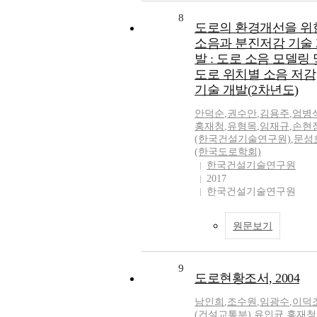
8
도로의 환경개선을 위
소음과 분진저감 기술
발 : 도로 소음 모델링 
도로 위치별 소음 저감
기술 개발(2차년도)
안덕순
,
권수안
,
김용주
,
엄병
홍재청
,
유형목
,
임재규
,
손현
(한국건설기술연구원)
,
문성
(한국도로학회)
한국건설기술연구원
2017
한국건설기술연구원
원문보기
9
도로현황조서, 2004
남인희
,
조수원
,
임광수
,
이덕
(건설교통부)
,
유인균
,
홍재청