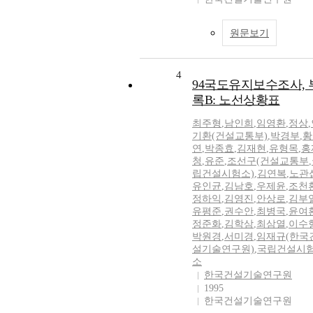
원문보기
4
94국도유지보수조사, 
록B: 노선상황표
최주형
,
남인희
,
임영환
,
정상
,
기환(건설교통부)
,
박경부
,
황
연
,
박종효
,
김재현
,
유형목
,
홍
청
,
유준
,
조선구(건설교통부
,
립건설시험소)
,
김연복
,
노관
유인균
,
김남호
,
우제윤
,
조천
정하익
,
김영진
,
안상로
,
김부
유평준
,
권수안
,
최병국
,
윤여
정준화
,
김학삼
,
최삼열
,
이수
박원경
,
서미경
,
임재규(한국
설기술연구원)
,
국립건설시
소
한국건설기술연구원
1995
한국건설기술연구원