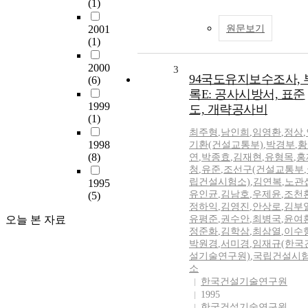
(1)
2001
원문보기
(1)
2000
3
94국도유지보수조사, 
(6)
록E: 공사시방서, 표준
1999
도, 개략공사비
(1)
최주형
,
남인희
,
임영환
,
정상
,
1998
기환(건설교통부)
,
박경부
,
황
(8)
연
,
박종효
,
김재현
,
유형목
,
홍
청
,
유준
,
조선구(건설교통부
,
립건설시험소)
,
김연복
,
노관
1995
유인균
,
김남호
,
우제윤
,
조천
(5)
정하익
,
김영진
,
안상로
,
김부
오늘 본 자료
유평준
,
권수안
,
최병국
,
윤여
정준화
,
김학삼
,
최삼열
,
이수
박원경
,
서미경
,
임재규(한국
설기술연구원)
,
국립건설시
소
한국건설기술연구원
1995
한국건설기술연구원