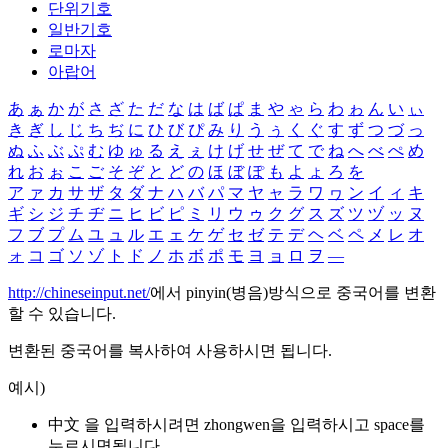
단위기호
일반기호
로마자
아랍어
あ
ぁ
か
が
さ
ざ
た
だ
な
は
ば
ぱ
ま
や
ゃ
ら
わ
ゎ
ん
い
ぃ
き
ぎ
し
じ
ち
ぢ
に
ひ
び
ぴ
み
り
う
ぅ
く
ぐ
す
ず
つ
づ
っ
ぬ
ふ
ぶ
ぷ
む
ゆ
ゅ
る
え
ぇ
け
げ
せ
ぜ
て
で
ね
へ
べ
ぺ
め
れ
お
ぉ
こ
ご
そ
ぞ
と
ど
の
ほ
ぼ
ぽ
も
よ
ょ
ろ
を
ア
ァ
カ
サ
ザ
タ
ダ
ナ
ハ
バ
パ
マ
ヤ
ャ
ラ
ワ
ヮ
ン
イ
ィ
キ
ギ
シ
ジ
チ
ヂ
ニ
ヒ
ビ
ピ
ミ
リ
ウ
ゥ
ク
グ
ス
ズ
ツ
ヅ
ッ
ヌ
フ
ブ
プ
ム
ユ
ュ
ル
エ
ェ
ケ
ゲ
セ
ゼ
テ
デ
ヘ
ベ
ペ
メ
レ
オ
ォ
コ
ゴ
ソ
ゾ
ト
ド
ノ
ホ
ボ
ポ
モ
ヨ
ョ
ロ
ヲ
―
http://chineseinput.net/
에서 pinyin(병음)방식으로 중국어를 변환
할 수 있습니다.
변환된 중국어를 복사하여 사용하시면 됩니다.
예시)
中文 을 입력하시려면
zhongwen
을 입력하시고 space를
누르시면됩니다.