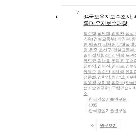
7
94국도유지보수조사, 
록D: 유지보수대장
최주형
,
남인희
,
임영환
,
정상
,
기환(건설교통부)
,
박경부
,
황
연
,
박종효
,
김재현
,
유형목
,
홍
청
,
유준
,
조선구(건설교통부
,
립건설시험소)
,
김연복
,
노관
유인균
,
김남호
,
우제윤
,
조천
정하익
,
김영진
,
안상로
,
김부
유평준
,
권수안
,
최병국
,
윤여
정준화
,
김학삼
,
최삼열
,
이수
박원경
,
서미경
,
임재규(한국
설기술연구원)
,
국립건설시
소
한국건설기술연구원
1995
한국건설기술연구원
원문보기