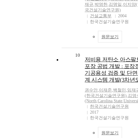
재규
,
박영한
,
김명일
,
이지양(
국건설기술연구원)
건설교통부
2004
한국건설기술연구원
원문보기
10
저비용 저탄소 아스팔
포장 공법 개발 : 포장
기공용성 검증 및 단
계 시스템 개발(3차년도
권수안
,
이재준
,
백철민
,
임재
(한국건설기술연구원)
,
김영
(North
,
Carolina
,
State
,
Universi
한국건설기술연구원
2017
한국건설기술연구원
원문보기