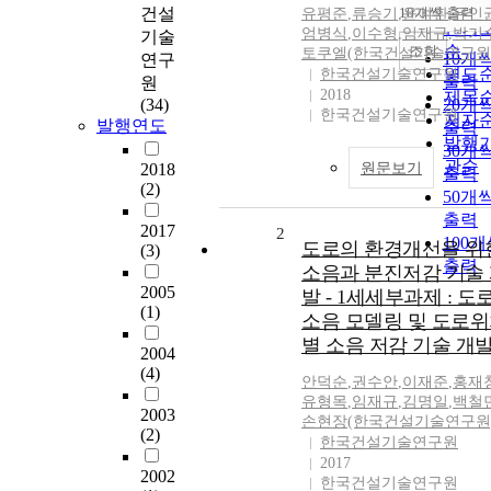
순
건설
10개씩 출력
유평준
,
류승기
,
윤여환
,
유인
내림
인기
엄병식
,
이수형
,
임재규
,
박기
기술
순
조회
토쿠엘(한국건설기술연구원
10개
연구
연도
한국건설기술연구원
출력
원
2018
제목
(34)
20개
한국건설기술연구원
저자
발행연도
출력
발행
30개
관순
2018
원문보기
출력
(2)
50개
출력
2017
2
100
도로의 환경개선을 위
(3)
출력
소음과 분진저감 기술
2005
발 - 1세세부과제 : 도
(1)
소음 모델링 및 도로
별 소음 저감 기술 개
2004
(4)
안덕순
,
권수안
,
이재준
,
홍재
유형목
,
임재규
,
김명일
,
백철
2003
손현장(한국건설기술연구원
(2)
한국건설기술연구원
2017
2002
한국건설기술연구원