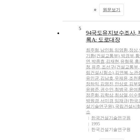
원문보기
5
94국도유지보수조사, 
록A: 도로대장
최주형
,
남인희
,
임영환
,
정상
,
기환(건설교통부)
,
박경부
,
황
연
,
박종효
,
김재현
,
유형목
,
홍
청
,
유준
,
조선구(건설교통부
,
립건설시험소)
,
김연복
,
노관
유인균
,
김남호
,
우제윤
,
조천
정하익
,
김영진
,
안상로
,
김부
유평준
,
권수안
,
최병국
,
윤여
정준화
,
김학삼
,
최삼열
,
이수
박원경
,
서미경
,
임재규(한국
설기술연구원)
,
국립건설시
소
한국건설기술연구원
1995
한국건설기술연구원