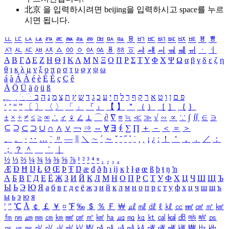
北京 을 입력하시려면
beijing
을 입력하시고 space를 누르
시면 됩니다.
ㅥ
ㅦ
ㅧ
ㅨ
ㅩ
ㅪ
ㅫ
ㅬ
ㅭ
ㅮ
ㅯ
ㅰ
ㅱ
ㅲ
ㅳ
ㅴ
ㅵ
ㅶ
ㅷ
ㅸ
ㅹ
ㅺ
ㅻ
ㅼ
ㅽ
ㅾ
ㅿ
ㆀ
ㆁ
ㆂ
ㆃ
ㆄ
ㆅ
ㆆ
ㆇ
ㆈ
ㆉ
ㆊ
ㆋ
ㆌ
ㆍ
ㆎ
Α
Β
Γ
Δ
Ε
Ζ
Η
Θ
Ι
Κ
Λ
Μ
Ν
Ξ
Ο
Π
Ρ
Σ
Τ
Υ
Φ
Χ
Ψ
Ω
α
β
γ
δ
ε
ζ
η
θ
ι
κ
λ
μ
ν
ξ
ο
π
ρ
σ
τ
υ
φ
χ
ψ
ω
á
à
Á
À
é
è
É
È
ç
Ç
ê
Ä
Ö
Ü
ä
ö
ü
ß
ְ
ֳ
ֲ
ֱ
ָ
ַ
ֵ
ֶ
ִ
ֹ
ּ
ֻ
ׂ
ׁ
ּ
ב
ה
נ
מ
צ
ת
ץ
ש
ד
ג
כ
ע
י
ח
ל
ך
ף
ק
ר
א
ט
ו
ן
ם
פ
‘
’
“
”
〔
〕
〈
〉
「
」
『
』
【
】
＂
（
）
［
］
｛
｝
±
×
÷
≠
≤
≥
∞
∴
♂
♀
∠
⊥
⌒
∂
∇
≡
≒
≪
≫
√
∽
∝
∵
∫
∬
∈
∋
⊆
⊇
⊂
⊃
∪
∩
∧
∨
￢
⇒
⇔
∀
∃
∮
∑
∏
＋
－
＜
＝
＞
、
。
·
‥
…
¨
〃
―
∥
＼
∼
´
～
ˇ
˘
˝
˚
˙
¸
˛
¡
¿
ː
！
＇
，
．
／
：
；
？
＾
＿
｀
｜
½
⅓
⅔
¼
¾
⅛
⅜
⅝
⅞
¹
²
³
⁴
ⁿ
₁
₂
₃
₄
Æ
Ð
Ħ
Ĳ
Ł
Ø
Œ
Þ
Ŧ
Ŋ
æ
đ
ð
ħ
ı
ĳ
ĸ
ŀ
ł
ø
œ
ß
þ
ŧ
ŋ
ŉ
А
Б
В
Г
Д
Е
Ё
Ж
З
И
Й
К
Л
М
Н
О
П
Р
С
Т
У
Ф
Х
Ц
Ч
Ш
Щ
Ъ
Ы
Ь
Э
Ю
Я
а
б
в
г
д
е
ё
ж
з
и
й
к
л
м
н
о
п
р
с
т
у
ф
х
ц
ч
ш
щ
ъ
ы
ь
э
ю
я
′
″
℃
Å
￠
￡
￥
¤
℉
‰
＄
％
Ｆ
￦
㎕
㎖
㎗
ℓ
㎘
㏄
㎣
㎤
㎥
㎦
㎙
㎚
㎛
㎜
㎝
㎞
㎟
㎠
㎡
㎢
㏊
㎍
㎎
㎏
㏏
㎈
㎉
㏈
㎧
㎨
㎰
㎱
㎲
㎳
㎴
㎵
㎶
㎷
㎸
㎹
㎀
㎁
㎂
㎃
㎄
㎺
㎻
㎽
㎾
㎿
㎐
㎑