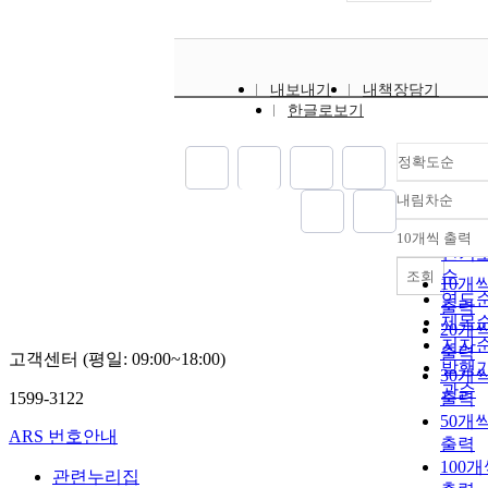
내보내기
내책장담기
한글로보기
정확도순
내림차순
정확
순
10개씩 출력
내림
인기
순
조회
10개
연도
출력
제목
20개
저자
출력
고객센터 (평일: 09:00~18:00)
발행
30개
관순
1599-3122
출력
50개
ARS 번호안내
출력
100
관련누리집