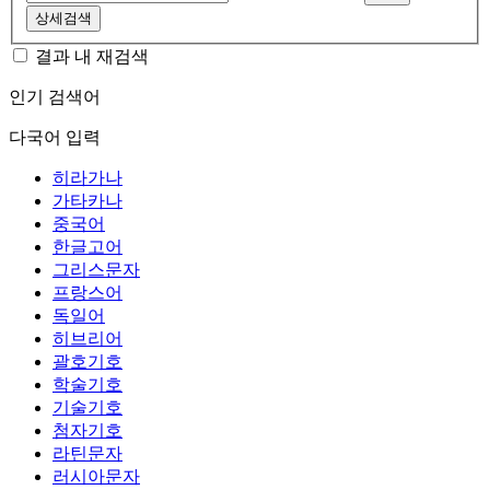
상세검색
결과 내 재검색
인기 검색어
다국어 입력
히라가나
가타카나
중국어
한글고어
그리스문자
프랑스어
독일어
히브리어
괄호기호
학술기호
기술기호
첨자기호
라틴문자
러시아문자