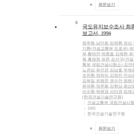
원문보기
6
국도유지보수조사 최
보고서, 1994
최주형
,
남인희
,
임영환
,
정상
,
기환(건설교통부
,
도로국)
,
박
부
,
황덕연
,
박종효
,
김재현
,
유
목
,
홍재청
,
유준
,
조선구(건설
통부
,
국립건설시험소)
,
김연
노관섭
,
유인균
,
김남호
,
우제
조천환
,
정하익
,
김영진
,
안상
김부일
,
유평준
,
권수안
,
최병
윤여환
,
정준화
,
김학삼
,
최삼
이수형
,
박원경
,
서미경
,
임재
(한국건설기술연구원)
건설교통부 국립건설시
1995
한국건설기술연구원
원문보기