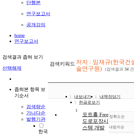
단행본
연구보고서
공개강의
home
연구보고서
검색결과 좁혀 보기
저자 : 임재규(한국건
검색키워드
술연구원)
선택해제
(검색결과
34
건
좁혀본 항목 보
기순서
내보내기
내책장담기
한글로보기
검색량순
1
가나다순
포트홀 Free
정확도순
발행기관
도로포장시
스템 개발
내림차순
정확
한국