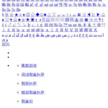
㎒
㎓
㎔
Ω
㏀
㏁
㎊
㎋
㎌
㏖
㏅
㎭
㎮
㎯
㏛
㎩
㎪
㎫
㎬
㏝
㏐
㏓
㏃
㏉
㏜
㏆
§
※
☆
★
○
●
◎
◇
◆
□
■
△
▽
→
←
↑
↓
↔
〓
◁
◀
▷
▶
♤
♠
♡
♥
♧
♣
⊙
◈
▣
◐
◑
▒
▤
▥
▨
▧
▦
▩
♨
☏
☎
☜
☞
¶
†
‡
↕
↗
↙
↖
↘
♭
♩
♪
♬
㉿
㈜
№
㏇
™
㏂
㏘
℡
＃
＆
＊
＠
ª
º
ⅰ
ⅱ
ⅲ
ⅳ
ⅴ
ⅵ
ⅶ
ⅷ
ⅸ
ⅹ
Ⅰ
Ⅱ
Ⅲ
Ⅳ
Ⅴ
Ⅵ
Ⅶ
Ⅷ
Ⅸ
Ⅹ
ا
ب
ت
ث
ج
ح
خ
د
ذ
ر
ز
س
ش
ص
ض
ط
ظ
ع
غ
ف
ق
ک
ل
م
ن
ه
و
ی
닫기
통합검색
국내학술논문
학위논문
해외학술논문
학술지