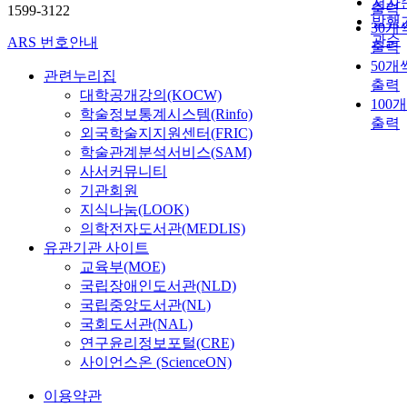
저자
출력
1599-3122
발행
30개
관순
ARS 번호안내
출력
50개
관련누리집
출력
대학공개강의(KOCW)
100
학술정보통계시스템(Rinfo)
출력
외국학술지지원센터(FRIC)
학술관계분석서비스(SAM)
사서커뮤니티
기관회원
지식나눔(LOOK)
의학전자도서관(MEDLIS)
유관기관 사이트
교육부(MOE)
국립장애인도서관(NLD)
국립중앙도서관(NL)
국회도서관(NAL)
연구윤리정보포털(CRE)
사이언스온 (ScienceON)
이용약관