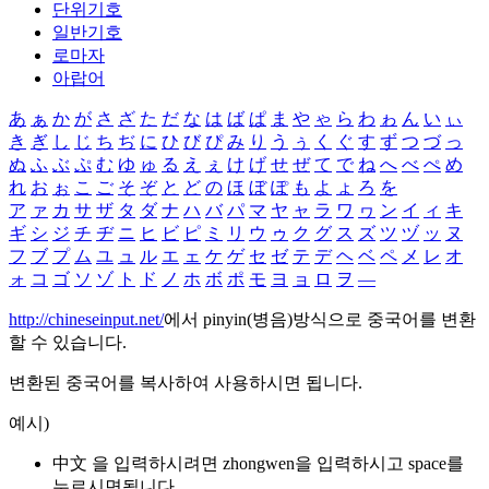
단위기호
일반기호
로마자
아랍어
あ
ぁ
か
が
さ
ざ
た
だ
な
は
ば
ぱ
ま
や
ゃ
ら
わ
ゎ
ん
い
ぃ
き
ぎ
し
じ
ち
ぢ
に
ひ
び
ぴ
み
り
う
ぅ
く
ぐ
す
ず
つ
づ
っ
ぬ
ふ
ぶ
ぷ
む
ゆ
ゅ
る
え
ぇ
け
げ
せ
ぜ
て
で
ね
へ
べ
ぺ
め
れ
お
ぉ
こ
ご
そ
ぞ
と
ど
の
ほ
ぼ
ぽ
も
よ
ょ
ろ
を
ア
ァ
カ
サ
ザ
タ
ダ
ナ
ハ
バ
パ
マ
ヤ
ャ
ラ
ワ
ヮ
ン
イ
ィ
キ
ギ
シ
ジ
チ
ヂ
ニ
ヒ
ビ
ピ
ミ
リ
ウ
ゥ
ク
グ
ス
ズ
ツ
ヅ
ッ
ヌ
フ
ブ
プ
ム
ユ
ュ
ル
エ
ェ
ケ
ゲ
セ
ゼ
テ
デ
ヘ
ベ
ペ
メ
レ
オ
ォ
コ
ゴ
ソ
ゾ
ト
ド
ノ
ホ
ボ
ポ
モ
ヨ
ョ
ロ
ヲ
―
http://chineseinput.net/
에서 pinyin(병음)방식으로 중국어를 변환
할 수 있습니다.
변환된 중국어를 복사하여 사용하시면 됩니다.
예시)
中文 을 입력하시려면
zhongwen
을 입력하시고 space를
누르시면됩니다.