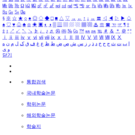
㎒
㎓
㎔
Ω
㏀
㏁
㎊
㎋
㎌
㏖
㏅
㎭
㎮
㎯
㏛
㎩
㎪
㎫
㎬
㏝
㏐
㏓
㏃
㏉
㏜
㏆
§
※
☆
★
○
●
◎
◇
◆
□
■
△
▽
→
←
↑
↓
↔
〓
◁
◀
▷
▶
♤
♠
♡
♥
♧
♣
⊙
◈
▣
◐
◑
▒
▤
▥
▨
▧
▦
▩
♨
☏
☎
☜
☞
¶
†
‡
↕
↗
↙
↖
↘
♭
♩
♪
♬
㉿
㈜
№
㏇
™
㏂
㏘
℡
＃
＆
＊
＠
ª
º
ⅰ
ⅱ
ⅲ
ⅳ
ⅴ
ⅵ
ⅶ
ⅷ
ⅸ
ⅹ
Ⅰ
Ⅱ
Ⅲ
Ⅳ
Ⅴ
Ⅵ
Ⅶ
Ⅷ
Ⅸ
Ⅹ
ا
ب
ت
ث
ج
ح
خ
د
ذ
ر
ز
س
ش
ص
ض
ط
ظ
ع
غ
ف
ق
ک
ل
م
ن
ه
و
ی
닫기
통합검색
국내학술논문
학위논문
해외학술논문
학술지