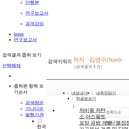
단행본
연구보고서
공개강의
home
연구보고서
검색결과 좁혀 보기
저자 : 김영수(North
검색키워드
선택해제
(검색결과
3
건)
좁혀본 항목 보
기순서
내보내기
내책장담기
한글로보기
검색량순
1
가나다순
저비용 저탄
정확도순
발행기관
소 아스팔트
포장 공법 개발 : 포장
내림차순
정확
한국