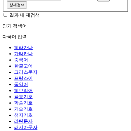
상세검색
결과 내 재검색
인기 검색어
다국어 입력
히라가나
가타카나
중국어
한글고어
그리스문자
프랑스어
독일어
히브리어
괄호기호
학술기호
기술기호
첨자기호
라틴문자
러시아문자