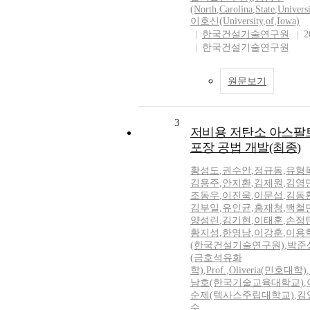
(North
,
Carolina
,
State
,
Universi
이호신(University
,
of
,
Iowa)
한국건설기술연구원
2
한국건설기술연구원
원문보기
3
저비용 저탄소 아스팔
포장 공법 개발(최종)
황성도
,
권수안
,
정규동,유형
김용주
,
안지환
,
김제원
,
김영
조동우
,
이진욱
,
이문섭
,
김동
김부일
,
유인균
,
홍재청
,
백철
양성린
,
김기현
,
이태훈
,
손정
황지성
,
한영남
,
이강훈
,
이용
(한국건설기술연구원)
,
박준
(금호석유화
학)
,
Prof.
,
Oliveria(민호대학)
,
남호(한국기술교육대학교)
,
순제(텍사스주립대학교)
,
김
수