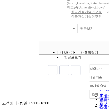
(North
,
Carolina
,
State
,
Universi
이호신(University
,
of
,
Iowa)
한국건설기술연구원
2
한국건설기술연구원
원문보기
내보내기
내책장담기
한글로보기
정확도순
내림차순
정확
순
10개씩 출력
내림
인기
순
조회
10개
연도
출력
고객센터 (평일: 09:00~18:00)
제목
20개