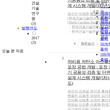
기공용성 검증 및 단
순
건설
10개씩 출력
내림
계 시스템 개발(3차년도
인기
기술
순
조회
10개
연구
권수안
,
이재준
,
백철민
,
임재
연도
출력
원
(한국건설기술연구원)
,
김영
제목
(North
,
Carolina
,
State
,
Universi
(3)
20개
저자
한국건설기술연구원
2
발행연도
출력
한국건설기술연구원
발행
30개
관순
2017
출력
(3)
원문보기
50개
출력
오늘 본 자료
100
2
출력
저비용 저탄소 아스팔
포장 공법 개발 : 포장 
기 공용성 검증 및 단
설계 시스템 개발(5차
도)
권수안
,
김부일
,
유인균
,
홍재
백철민
,
김용주
,
양성린
,
김기
안지환
,
이태훈
,
손정탄
,
황지
한영남
,
이강훈
,
이용학(한국
설기술연구원)
,
김영수