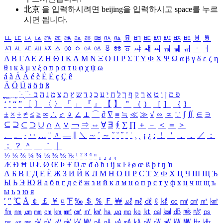
北京 을 입력하시려면
beijing
을 입력하시고 space를 누르
시면 됩니다.
ㅥ
ㅦ
ㅧ
ㅨ
ㅩ
ㅪ
ㅫ
ㅬ
ㅭ
ㅮ
ㅯ
ㅰ
ㅱ
ㅲ
ㅳ
ㅴ
ㅵ
ㅶ
ㅷ
ㅸ
ㅹ
ㅺ
ㅻ
ㅼ
ㅽ
ㅾ
ㅿ
ㆀ
ㆁ
ㆂ
ㆃ
ㆄ
ㆅ
ㆆ
ㆇ
ㆈ
ㆉ
ㆊ
ㆋ
ㆌ
ㆍ
ㆎ
Α
Β
Γ
Δ
Ε
Ζ
Η
Θ
Ι
Κ
Λ
Μ
Ν
Ξ
Ο
Π
Ρ
Σ
Τ
Υ
Φ
Χ
Ψ
Ω
α
β
γ
δ
ε
ζ
η
θ
ι
κ
λ
μ
ν
ξ
ο
π
ρ
σ
τ
υ
φ
χ
ψ
ω
á
à
Á
À
é
è
É
È
ç
Ç
ê
Ä
Ö
Ü
ä
ö
ü
ß
ְ
ֳ
ֲ
ֱ
ָ
ַ
ֵ
ֶ
ִ
ֹ
ּ
ֻ
ׂ
ׁ
ּ
ב
ה
נ
מ
צ
ת
ץ
ש
ד
ג
כ
ע
י
ח
ל
ך
ף
ק
ר
א
ט
ו
ן
ם
פ
‘
’
“
”
〔
〕
〈
〉
「
」
『
』
【
】
＂
（
）
［
］
｛
｝
±
×
÷
≠
≤
≥
∞
∴
♂
♀
∠
⊥
⌒
∂
∇
≡
≒
≪
≫
√
∽
∝
∵
∫
∬
∈
∋
⊆
⊇
⊂
⊃
∪
∩
∧
∨
￢
⇒
⇔
∀
∃
∮
∑
∏
＋
－
＜
＝
＞
、
。
·
‥
…
¨
〃
―
∥
＼
∼
´
～
ˇ
˘
˝
˚
˙
¸
˛
¡
¿
ː
！
＇
，
．
／
：
；
？
＾
＿
｀
｜
½
⅓
⅔
¼
¾
⅛
⅜
⅝
⅞
¹
²
³
⁴
ⁿ
₁
₂
₃
₄
Æ
Ð
Ħ
Ĳ
Ł
Ø
Œ
Þ
Ŧ
Ŋ
æ
đ
ð
ħ
ı
ĳ
ĸ
ŀ
ł
ø
œ
ß
þ
ŧ
ŋ
ŉ
А
Б
В
Г
Д
Е
Ё
Ж
З
И
Й
К
Л
М
Н
О
П
Р
С
Т
У
Ф
Х
Ц
Ч
Ш
Щ
Ъ
Ы
Ь
Э
Ю
Я
а
б
в
г
д
е
ё
ж
з
и
й
к
л
м
н
о
п
р
с
т
у
ф
х
ц
ч
ш
щ
ъ
ы
ь
э
ю
я
′
″
℃
Å
￠
￡
￥
¤
℉
‰
＄
％
Ｆ
￦
㎕
㎖
㎗
ℓ
㎘
㏄
㎣
㎤
㎥
㎦
㎙
㎚
㎛
㎜
㎝
㎞
㎟
㎠
㎡
㎢
㏊
㎍
㎎
㎏
㏏
㎈
㎉
㏈
㎧
㎨
㎰
㎱
㎲
㎳
㎴
㎵
㎶
㎷
㎸
㎹
㎀
㎁
㎂
㎃
㎄
㎺
㎻
㎽
㎾
㎿
㎐
㎑