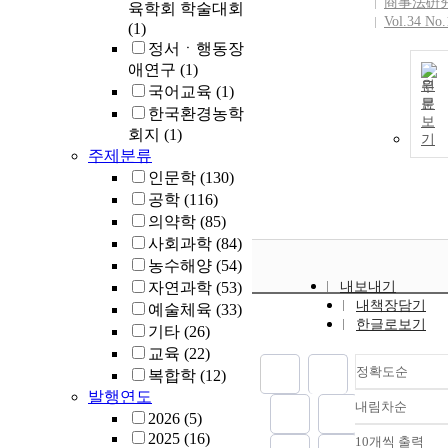
商事法硏
육학회 학술대회
Vol.34 No.
(1)
정서ㆍ행동장
애연구
(1)
원
국어교육
(1)
문
한국환경농학
보
회지
(1)
기
주제분류
인문학
(130)
공학
(116)
의약학
(85)
사회과학
(84)
농수해양
(54)
자연과학
(53)
내보내기
내책장담기
예술체육
(33)
한글로보기
기타
(26)
교육
(22)
정확도순
복합학
(12)
발행연도
내림차순
정확도
2026
(5)
순
2025
(16)
10개씩 출력