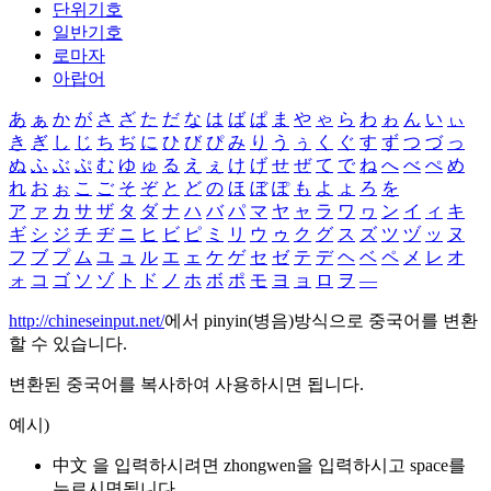
단위기호
일반기호
로마자
아랍어
あ
ぁ
か
が
さ
ざ
た
だ
な
は
ば
ぱ
ま
や
ゃ
ら
わ
ゎ
ん
い
ぃ
き
ぎ
し
じ
ち
ぢ
に
ひ
び
ぴ
み
り
う
ぅ
く
ぐ
す
ず
つ
づ
っ
ぬ
ふ
ぶ
ぷ
む
ゆ
ゅ
る
え
ぇ
け
げ
せ
ぜ
て
で
ね
へ
べ
ぺ
め
れ
お
ぉ
こ
ご
そ
ぞ
と
ど
の
ほ
ぼ
ぽ
も
よ
ょ
ろ
を
ア
ァ
カ
サ
ザ
タ
ダ
ナ
ハ
バ
パ
マ
ヤ
ャ
ラ
ワ
ヮ
ン
イ
ィ
キ
ギ
シ
ジ
チ
ヂ
ニ
ヒ
ビ
ピ
ミ
リ
ウ
ゥ
ク
グ
ス
ズ
ツ
ヅ
ッ
ヌ
フ
ブ
プ
ム
ユ
ュ
ル
エ
ェ
ケ
ゲ
セ
ゼ
テ
デ
ヘ
ベ
ペ
メ
レ
オ
ォ
コ
ゴ
ソ
ゾ
ト
ド
ノ
ホ
ボ
ポ
モ
ヨ
ョ
ロ
ヲ
―
http://chineseinput.net/
에서 pinyin(병음)방식으로 중국어를 변환
할 수 있습니다.
변환된 중국어를 복사하여 사용하시면 됩니다.
예시)
中文 을 입력하시려면
zhongwen
을 입력하시고 space를
누르시면됩니다.