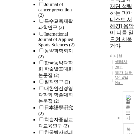
Journal of
재단 설립
cancer prevention
하는 피아
(2)
니스트 서
특수교육재활
혜경] 음악
과학연구
(2)
이 너를 일
International
으켜 세울
Journal of Applied
Sports Sciences
(2)
거야
농약과학회지
이미현
(2)
샘터사
한국농약과학
2011
회 학술발표대회
월간 샘터
논문집
(2)
Vol.494
질적연구
(2)
No.-
대한안전경영
과학회 학술대회
논문집
(2)
원
日本語學硏究
문
보
(2)
기
학습자중심교
과교육연구
(2)
복
한국방사성폐