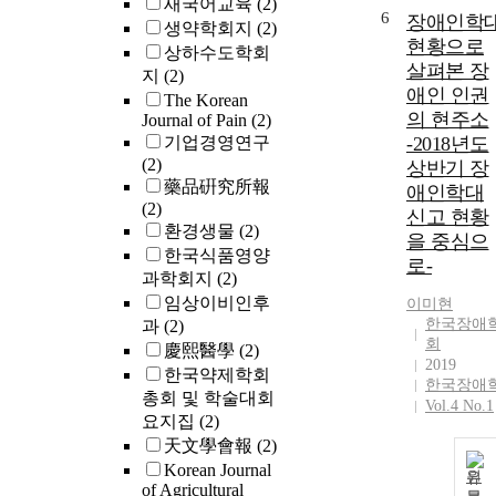
새국어교육
(2)
6
장애인학
생약학회지
(2)
현황으로
상하수도학회
살펴본 장
지
(2)
애인 인권
The Korean
의 현주소
Journal of Pain
(2)
기업경영연구
-2018년도
(2)
상반기 장
藥品硏究所報
애인학대
(2)
신고 현황
환경생물
(2)
을 중심으
한국식품영양
로-
과학회지
(2)
임상이비인후
이미현
한국장애
과
(2)
회
慶熙醫學
(2)
2019
한국약제학회
한국장애
총회 및 학술대회
Vol.4 No.1
요지집
(2)
天文學會報
(2)
Korean Journal
원
of Agricultural