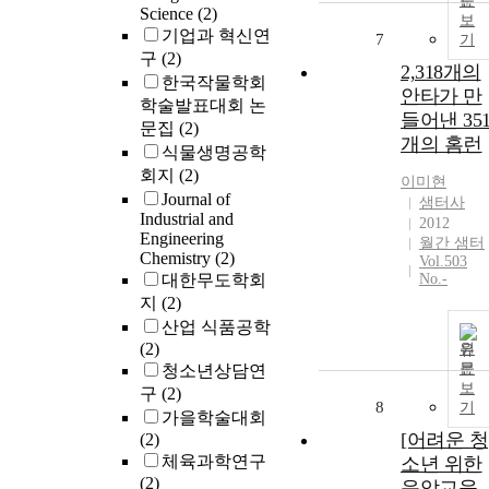
문
Science
(2)
보
기업과 혁신연
7
기
구
(2)
2,318개의
한국작물학회
안타가 만
학술발표대회 논
들어낸 35
문집
(2)
개의 홈런
식물생명공학
회지
(2)
이미현
Journal of
샘터사
Industrial and
2012
Engineering
월간 샘터
Chemistry
(2)
Vol.503
대한무도학회
No.-
지
(2)
산업 식품공학
(2)
원
문
청소년상담연
보
구
(2)
8
기
가을학술대회
[어려운 청
(2)
체육과학연구
소년 위한
(2)
음악교육