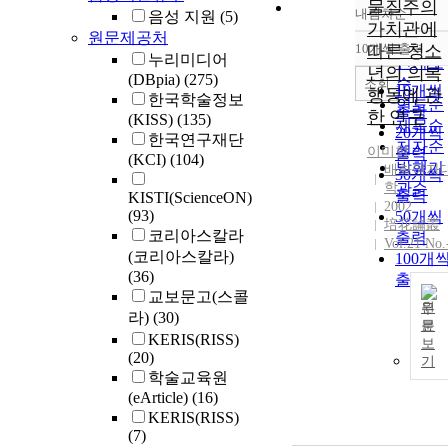
물질주의
내림차순
음성 지원
(5)
정확도
가치관에
원문제공처
순
10개씩 출력
따른 청소
내림차
누리미디어
인기도
년의 의복
(DBpia)
(275)
순
조회
10개씩
행동에 관
한국학술정보
연도순
출력
한 연구
(KISS)
(135)
제목순
20개씩
한국연구재단
저자순
이미현
출력
(KCI)
(104)
발행기
배화여자
30개씩
학
관순
출력
KISTI(ScienceON)
2002
(93)
50개씩
培花論叢
코리아스칼라
출력
Vol.21 No.
(코리아스칼라)
100개
(36)
출력
교보문고(스콜
원
라)
(30)
문
KERIS(RISS)
보
(20)
기
학술교육원
(eArticle)
(16)
KERIS(RISS)
(7)