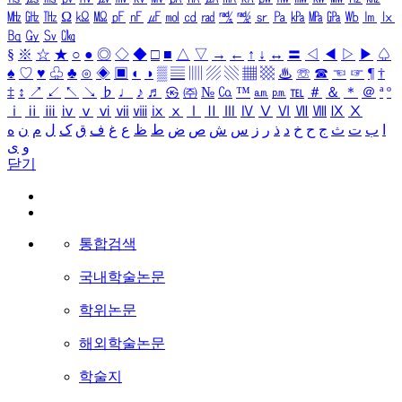
㎒
㎓
㎔
Ω
㏀
㏁
㎊
㎋
㎌
㏖
㏅
㎭
㎮
㎯
㏛
㎩
㎪
㎫
㎬
㏝
㏐
㏓
㏃
㏉
㏜
㏆
§
※
☆
★
○
●
◎
◇
◆
□
■
△
▽
→
←
↑
↓
↔
〓
◁
◀
▷
▶
♤
♠
♡
♥
♧
♣
⊙
◈
▣
◐
◑
▒
▤
▥
▨
▧
▦
▩
♨
☏
☎
☜
☞
¶
†
‡
↕
↗
↙
↖
↘
♭
♩
♪
♬
㉿
㈜
№
㏇
™
㏂
㏘
℡
＃
＆
＊
＠
ª
º
ⅰ
ⅱ
ⅲ
ⅳ
ⅴ
ⅵ
ⅶ
ⅷ
ⅸ
ⅹ
Ⅰ
Ⅱ
Ⅲ
Ⅳ
Ⅴ
Ⅵ
Ⅶ
Ⅷ
Ⅸ
Ⅹ
ا
ب
ت
ث
ج
ح
خ
د
ذ
ر
ز
س
ش
ص
ض
ط
ظ
ع
غ
ف
ق
ک
ل
م
ن
ه
و
ی
닫기
통합검색
국내학술논문
학위논문
해외학술논문
학술지