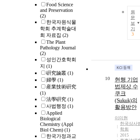
Food Science
and Preservation
원
(2)
문
한국자원식물
보
학회 추계학술대
기
3
회 자료집
(2)
The Plant
Pathology Journal
(2)
성인간호학회
지
(1)
硏究論叢
(1)
10
현행 기업
婦學
(1)
법제상 수
産業技術硏究
(1)
쿠크
法學硏究
(1)
(Sukuk)의
사법행정
(1)
활용방안
Applied
이미현
Biological
한국상사
Chemistry (Appl
학회
Biol Chem)
(1)
2015
한국가정과교