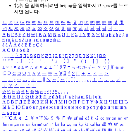
北京 을 입력하시려면
beijing
을 입력하시고 space를 누르
시면 됩니다.
ㅥ
ㅦ
ㅧ
ㅨ
ㅩ
ㅪ
ㅫ
ㅬ
ㅭ
ㅮ
ㅯ
ㅰ
ㅱ
ㅲ
ㅳ
ㅴ
ㅵ
ㅶ
ㅷ
ㅸ
ㅹ
ㅺ
ㅻ
ㅼ
ㅽ
ㅾ
ㅿ
ㆀ
ㆁ
ㆂ
ㆃ
ㆄ
ㆅ
ㆆ
ㆇ
ㆈ
ㆉ
ㆊ
ㆋ
ㆌ
ㆍ
ㆎ
Α
Β
Γ
Δ
Ε
Ζ
Η
Θ
Ι
Κ
Λ
Μ
Ν
Ξ
Ο
Π
Ρ
Σ
Τ
Υ
Φ
Χ
Ψ
Ω
α
β
γ
δ
ε
ζ
η
θ
ι
κ
λ
μ
ν
ξ
ο
π
ρ
σ
τ
υ
φ
χ
ψ
ω
á
à
Á
À
é
è
É
È
ç
Ç
ê
Ä
Ö
Ü
ä
ö
ü
ß
ְ
ֳ
ֲ
ֱ
ָ
ַ
ֵ
ֶ
ִ
ֹ
ּ
ֻ
ׂ
ׁ
ּ
ב
ה
נ
מ
צ
ת
ץ
ש
ד
ג
כ
ע
י
ח
ל
ך
ף
ק
ר
א
ט
ו
ן
ם
פ
‘
’
“
”
〔
〕
〈
〉
「
」
『
』
【
】
＂
（
）
［
］
｛
｝
±
×
÷
≠
≤
≥
∞
∴
♂
♀
∠
⊥
⌒
∂
∇
≡
≒
≪
≫
√
∽
∝
∵
∫
∬
∈
∋
⊆
⊇
⊂
⊃
∪
∩
∧
∨
￢
⇒
⇔
∀
∃
∮
∑
∏
＋
－
＜
＝
＞
、
。
·
‥
…
¨
〃
―
∥
＼
∼
´
～
ˇ
˘
˝
˚
˙
¸
˛
¡
¿
ː
！
＇
，
．
／
：
；
？
＾
＿
｀
｜
½
⅓
⅔
¼
¾
⅛
⅜
⅝
⅞
¹
²
³
⁴
ⁿ
₁
₂
₃
₄
Æ
Ð
Ħ
Ĳ
Ł
Ø
Œ
Þ
Ŧ
Ŋ
æ
đ
ð
ħ
ı
ĳ
ĸ
ŀ
ł
ø
œ
ß
þ
ŧ
ŋ
ŉ
А
Б
В
Г
Д
Е
Ё
Ж
З
И
Й
К
Л
М
Н
О
П
Р
С
Т
У
Ф
Х
Ц
Ч
Ш
Щ
Ъ
Ы
Ь
Э
Ю
Я
а
б
в
г
д
е
ё
ж
з
и
й
к
л
м
н
о
п
р
с
т
у
ф
х
ц
ч
ш
щ
ъ
ы
ь
э
ю
я
′
″
℃
Å
￠
￡
￥
¤
℉
‰
＄
％
Ｆ
￦
㎕
㎖
㎗
ℓ
㎘
㏄
㎣
㎤
㎥
㎦
㎙
㎚
㎛
㎜
㎝
㎞
㎟
㎠
㎡
㎢
㏊
㎍
㎎
㎏
㏏
㎈
㎉
㏈
㎧
㎨
㎰
㎱
㎲
㎳
㎴
㎵
㎶
㎷
㎸
㎹
㎀
㎁
㎂
㎃
㎄
㎺
㎻
㎽
㎾
㎿
㎐
㎑