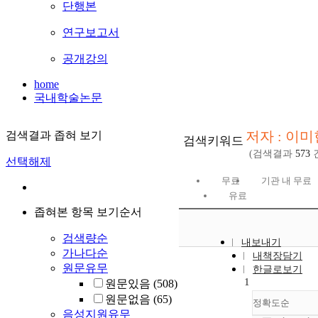
단행본
연구보고서
공개강의
home
국내학술논문
저자 : 이미
검색결과 좁혀 보기
검색키워드
(검색결과
573
선택해제
무료
기관 내 무료
유료
좁혀본 항목 보기순서
검색량순
내보내기
가나다순
내책장담기
원문유무
한글로보기
1
원문있음
(508)
원문없음
(65)
정확도순
음성지원유무