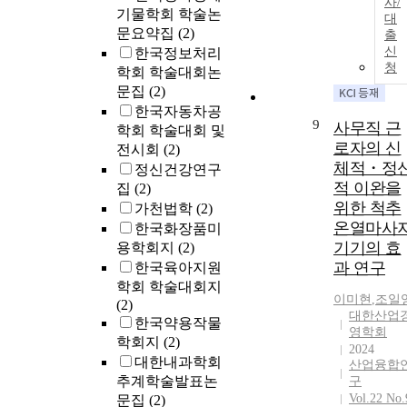
사/
기물학회 학술논
대
문요약집
(2)
출
신
한국정보처리
청
학회 학술대회논
문집
(2)
한국자동차공
9
사무직 근
학회 학술대회 및
로자의 신
전시회
(2)
체적・정
정신건강연구
적 이완을
집
(2)
위한 척추
가천법학
(2)
온열마사
한국화장품미
기기의 효
용학회지
(2)
과 연구
한국육아지원
학회 학술대회지
이미현
,
조일
(2)
대한산업
한국약용작물
영학회
학회지
(2)
2024
대한내과학회
산업융합
추계학술발표논
구
Vol.22 No.
문집
(2)