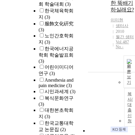
한 뚝배기
회 학술대회
(3)
하실래요?
한국체육학회
지
(3)
이미현
服飾文化硏究
샘터사
(3)
2010
노인간호학회
월간 샘터
지
(3)
Vol.487
No.-
한국에너지공
학회 학술발표회
(3)
원
어린이미디어
문
연구
(3)
보
Anesthesia and
기
pain medicine
(3)
시민과세계
(3)
복
복식문화연구
사/
(3)
대
대한본초학회
출
신
지
(3)
청
한국교통대학
교 논문집
(2)