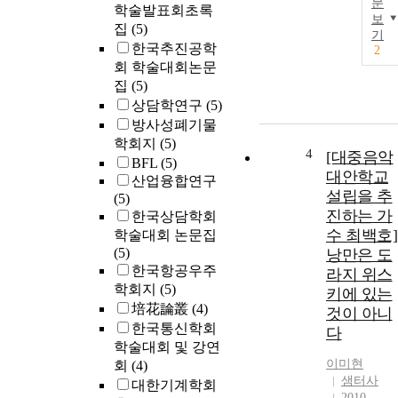
문
학술발표회초록
보
집
(5)
기
한국추진공학
2
회 학술대회논문
집
(5)
상담학연구
(5)
방사성폐기물
학회지
(5)
4
[대중음악
BFL
(5)
대안학교
산업융합연구
설립을 추
(5)
진하는 가
한국상담학회
수 최백호]
학술대회 논문집
(5)
낭만은 도
한국항공우주
라지 위스
학회지
(5)
키에 있는
培花論叢
(4)
것이 아니
한국통신학회
다
학술대회 및 강연
이미현
회
(4)
샘터사
대한기계학회
2010