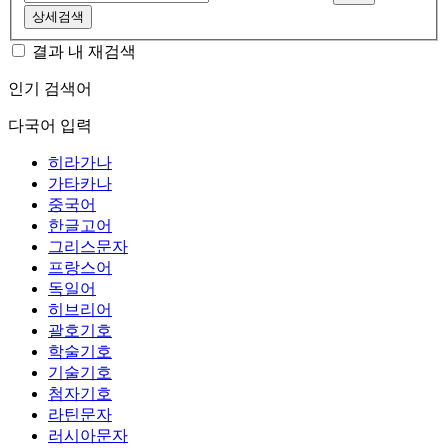
상세검색
결과 내 재검색
인기 검색어
다국어 입력
히라가나
가타카나
중국어
한글고어
그리스문자
프랑스어
독일어
히브리어
괄호기호
학술기호
기술기호
첨자기호
라틴문자
러시아문자