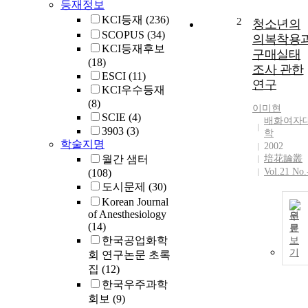
등재정보
KCI등재
(236)
2
청소년의
SCOPUS
(34)
의복착용
KCI등재후보
구매실태
(18)
조사 관한
ESCI
(11)
연구
KCI우수등재
(8)
이미현
SCIE
(4)
배화여자
3903
(3)
학
학술지명
2002
월간 샘터
培花論叢
Vol.21 No.
(108)
도시문제
(30)
Korean Journal
of Anesthesiology
원
(14)
문
한국공업화학
보
기
회 연구논문 초록
집
(12)
한국우주과학
회보
(9)