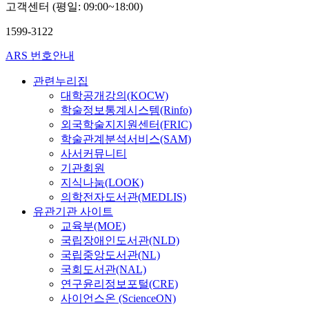
고객센터 (평일: 09:00~18:00)
1599-3122
ARS 번호안내
관련누리집
대학공개강의(KOCW)
학술정보통계시스템(Rinfo)
외국학술지지원센터(FRIC)
학술관계분석서비스(SAM)
사서커뮤니티
기관회원
지식나눔(LOOK)
의학전자도서관(MEDLIS)
유관기관 사이트
교육부(MOE)
국립장애인도서관(NLD)
국립중앙도서관(NL)
국회도서관(NAL)
연구윤리정보포털(CRE)
사이언스온 (ScienceON)