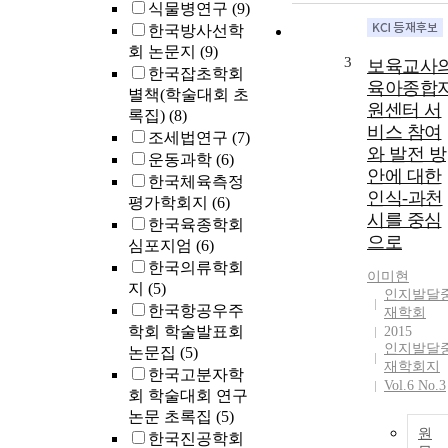
식물병연구
(9)
한국방사선학
회 논문지
(9)
3
보육교사
한국잡초학회
육아종합
별책(학술대회 초
원센터 서
록집)
(8)
비스 참여
조세법연구
(7)
와 발전 방
운동과학
(6)
안에 대한
한국체육측정
인식-과천
평가학회지
(6)
시를 중심
한국육종학회
으로
심포지엄
(6)
한국의류학회
이미현
지
(5)
인지발달
한국항공우주
재학회
학회 학술발표회
2015
인지발달
논문집
(5)
재학회지
한국고분자학
Vol.6 No.3
회 학술대회 연구
논문 초록집
(5)
원
한국진공학회