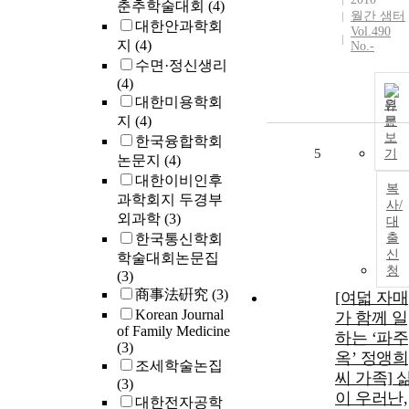
춘추학술대회
(4)
월간 샘터
대한안과학회
Vol.490
지
(4)
No.-
수면·정신생리
(4)
대한미용학회
원
지
(4)
문
보
한국융합학회
5
기
논문지
(4)
대한이비인후
복
과학회지 두경부
사/
외과학
(3)
대
한국통신학회
출
신
학술대회논문집
청
(3)
商事法硏究
(3)
[여덟 자매
Korean Journal
가 함께 일
of Family Medicine
하는 ‘파주
(3)
옥’ 정앵희
조세학술논집
씨 가족] 
(3)
이 우러난,
대한전자공학