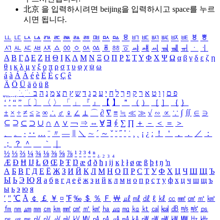
北京 을 입력하시려면
beijing
을 입력하시고 space를 누르
시면 됩니다.
ㅥ
ㅦ
ㅧ
ㅨ
ㅩ
ㅪ
ㅫ
ㅬ
ㅭ
ㅮ
ㅯ
ㅰ
ㅱ
ㅲ
ㅳ
ㅴ
ㅵ
ㅶ
ㅷ
ㅸ
ㅹ
ㅺ
ㅻ
ㅼ
ㅽ
ㅾ
ㅿ
ㆀ
ㆁ
ㆂ
ㆃ
ㆄ
ㆅ
ㆆ
ㆇ
ㆈ
ㆉ
ㆊ
ㆋ
ㆌ
ㆍ
ㆎ
Α
Β
Γ
Δ
Ε
Ζ
Η
Θ
Ι
Κ
Λ
Μ
Ν
Ξ
Ο
Π
Ρ
Σ
Τ
Υ
Φ
Χ
Ψ
Ω
α
β
γ
δ
ε
ζ
η
θ
ι
κ
λ
μ
ν
ξ
ο
π
ρ
σ
τ
υ
φ
χ
ψ
ω
á
à
Á
À
é
è
É
È
ç
Ç
ê
Ä
Ö
Ü
ä
ö
ü
ß
ְ
ֳ
ֲ
ֱ
ָ
ַ
ֵ
ֶ
ִ
ֹ
ּ
ֻ
ׂ
ׁ
ּ
ב
ה
נ
מ
צ
ת
ץ
ש
ד
ג
כ
ע
י
ח
ל
ך
ף
ק
ר
א
ט
ו
ן
ם
פ
‘
’
“
”
〔
〕
〈
〉
「
」
『
』
【
】
＂
（
）
［
］
｛
｝
±
×
÷
≠
≤
≥
∞
∴
♂
♀
∠
⊥
⌒
∂
∇
≡
≒
≪
≫
√
∽
∝
∵
∫
∬
∈
∋
⊆
⊇
⊂
⊃
∪
∩
∧
∨
￢
⇒
⇔
∀
∃
∮
∑
∏
＋
－
＜
＝
＞
、
。
·
‥
…
¨
〃
―
∥
＼
∼
´
～
ˇ
˘
˝
˚
˙
¸
˛
¡
¿
ː
！
＇
，
．
／
：
；
？
＾
＿
｀
｜
½
⅓
⅔
¼
¾
⅛
⅜
⅝
⅞
¹
²
³
⁴
ⁿ
₁
₂
₃
₄
Æ
Ð
Ħ
Ĳ
Ł
Ø
Œ
Þ
Ŧ
Ŋ
æ
đ
ð
ħ
ı
ĳ
ĸ
ŀ
ł
ø
œ
ß
þ
ŧ
ŋ
ŉ
А
Б
В
Г
Д
Е
Ё
Ж
З
И
Й
К
Л
М
Н
О
П
Р
С
Т
У
Ф
Х
Ц
Ч
Ш
Щ
Ъ
Ы
Ь
Э
Ю
Я
а
б
в
г
д
е
ё
ж
з
и
й
к
л
м
н
о
п
р
с
т
у
ф
х
ц
ч
ш
щ
ъ
ы
ь
э
ю
я
′
″
℃
Å
￠
￡
￥
¤
℉
‰
＄
％
Ｆ
￦
㎕
㎖
㎗
ℓ
㎘
㏄
㎣
㎤
㎥
㎦
㎙
㎚
㎛
㎜
㎝
㎞
㎟
㎠
㎡
㎢
㏊
㎍
㎎
㎏
㏏
㎈
㎉
㏈
㎧
㎨
㎰
㎱
㎲
㎳
㎴
㎵
㎶
㎷
㎸
㎹
㎀
㎁
㎂
㎃
㎄
㎺
㎻
㎽
㎾
㎿
㎐
㎑