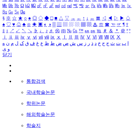
㎒
㎓
㎔
Ω
㏀
㏁
㎊
㎋
㎌
㏖
㏅
㎭
㎮
㎯
㏛
㎩
㎪
㎫
㎬
㏝
㏐
㏓
㏃
㏉
㏜
㏆
§
※
☆
★
○
●
◎
◇
◆
□
■
△
▽
→
←
↑
↓
↔
〓
◁
◀
▷
▶
♤
♠
♡
♥
♧
♣
⊙
◈
▣
◐
◑
▒
▤
▥
▨
▧
▦
▩
♨
☏
☎
☜
☞
¶
†
‡
↕
↗
↙
↖
↘
♭
♩
♪
♬
㉿
㈜
№
㏇
™
㏂
㏘
℡
＃
＆
＊
＠
ª
º
ⅰ
ⅱ
ⅲ
ⅳ
ⅴ
ⅵ
ⅶ
ⅷ
ⅸ
ⅹ
Ⅰ
Ⅱ
Ⅲ
Ⅳ
Ⅴ
Ⅵ
Ⅶ
Ⅷ
Ⅸ
Ⅹ
ا
ب
ت
ث
ج
ح
خ
د
ذ
ر
ز
س
ش
ص
ض
ط
ظ
ع
غ
ف
ق
ک
ل
م
ن
ه
و
ی
닫기
통합검색
국내학술논문
학위논문
해외학술논문
학술지