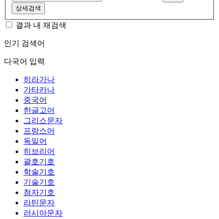
상세검색
결과 내 재검색
인기 검색어
다국어 입력
히라가나
가타카나
중국어
한글고어
그리스문자
프랑스어
독일어
히브리어
괄호기호
학술기호
기술기호
첨자기호
라틴문자
러시아문자