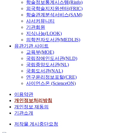
학술정보통계시스템(Rinfo)
외국학술지지원센터(FRIC)
학술관계분석서비스(SAM)
사서커뮤니티
기관회원
지식나눔(LOOK)
의학전자도서관(MEDLIS)
유관기관 사이트
교육부(MOE)
국립장애인도서관(NLD)
국립중앙도서관(NL)
국회도서관(NAL)
연구윤리정보포털(CRE)
사이언스온 (ScienceON)
이용약관
개인정보처리방침
개인정보 재동의
기관소개
저작물 게시중단요청