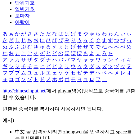
단위기호
일반기호
로마자
아랍어
あ
ぁ
か
が
さ
ざ
た
だ
な
は
ば
ぱ
ま
や
ゃ
ら
わ
ゎ
ん
い
ぃ
き
ぎ
し
じ
ち
ぢ
に
ひ
び
ぴ
み
り
う
ぅ
く
ぐ
す
ず
つ
づ
っ
ぬ
ふ
ぶ
ぷ
む
ゆ
ゅ
る
え
ぇ
け
げ
せ
ぜ
て
で
ね
へ
べ
ぺ
め
れ
お
ぉ
こ
ご
そ
ぞ
と
ど
の
ほ
ぼ
ぽ
も
よ
ょ
ろ
を
ア
ァ
カ
サ
ザ
タ
ダ
ナ
ハ
バ
パ
マ
ヤ
ャ
ラ
ワ
ヮ
ン
イ
ィ
キ
ギ
シ
ジ
チ
ヂ
ニ
ヒ
ビ
ピ
ミ
リ
ウ
ゥ
ク
グ
ス
ズ
ツ
ヅ
ッ
ヌ
フ
ブ
プ
ム
ユ
ュ
ル
エ
ェ
ケ
ゲ
セ
ゼ
テ
デ
ヘ
ベ
ペ
メ
レ
オ
ォ
コ
ゴ
ソ
ゾ
ト
ド
ノ
ホ
ボ
ポ
モ
ヨ
ョ
ロ
ヲ
―
http://chineseinput.net/
에서 pinyin(병음)방식으로 중국어를 변환
할 수 있습니다.
변환된 중국어를 복사하여 사용하시면 됩니다.
예시)
中文 을 입력하시려면
zhongwen
을 입력하시고 space를
누르시면됩니다.