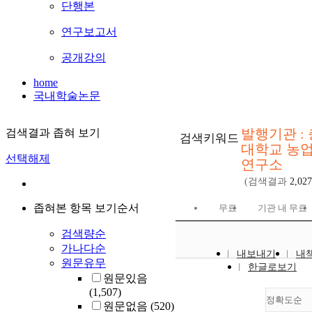
단행본
연구보고서
공개강의
home
국내학술논문
발행기관 :
검색결과 좁혀 보기
검색키워드
대학교 농
선택해제
연구소
(검색결과
2,027
좁혀본 항목 보기순서
무료
기관 내 무료
검색량순
가나다순
내보내기
내
원문유무
한글로보기
원문있음
(1,507)
정확도순
원문없음
(520)