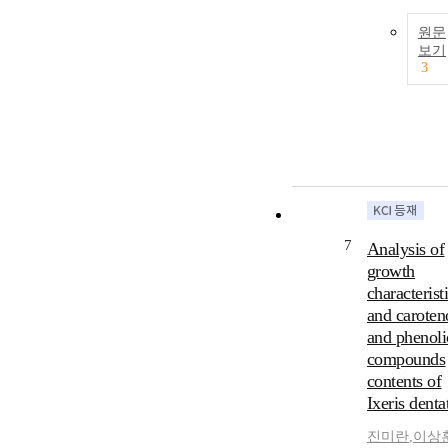
원문
보기
3
7
Analysis of
growth
characterist
and caroten
and phenoli
compounds
contents of
Ixeris denta
진미란
,
이상