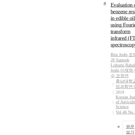
8
Evaluation 
benzene res
in edible oil
using Fouri
transform
infrared (F
spectroscop
Ritu Joshi
,
조
관
,
Santosh
Lohumi
,
Rahu
Joshi
,
이재영
,
수
,
모창연
충남대학교
업과학연
2019
Korean Jou
of Agricult
Science
Vol.46 No.
원문
보기