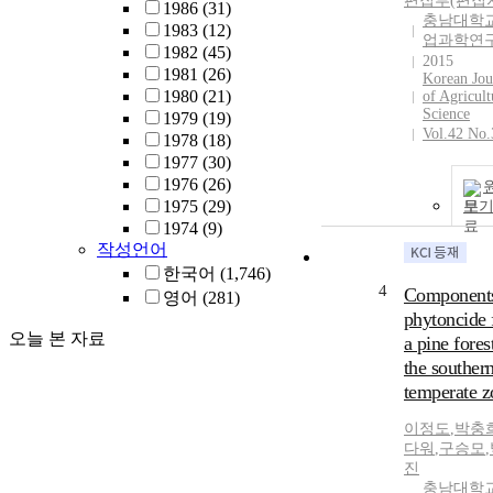
편집부(편집
1986
(31)
충남대학교
1983
(12)
업과학연
1982
(45)
2015
1981
(26)
Korean Jou
1980
(21)
of Agricult
Science
1979
(19)
Vol.42 No.
1978
(18)
1977
(30)
1976
(26)
1975
(29)
보
1974
(9)
작성언어
한국어
(1,746)
4
Components
영어
(281)
phytoncide
오늘 본 자료
a pine fores
the souther
temperate z
이정도
,
박충
다워
,
구승모
,
진
충남대학교