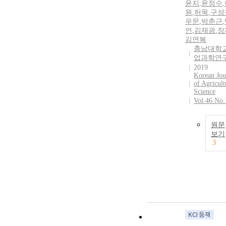
윤지
,
윤정수
,
원
,
허목
,
구성
우문
,
박춘근
,
언
,
김재광
,
장
김연복
충남대학교
업과학연
2019
Korean Jou
of Agricult
Science
Vol.46 No.
원문
보기
3