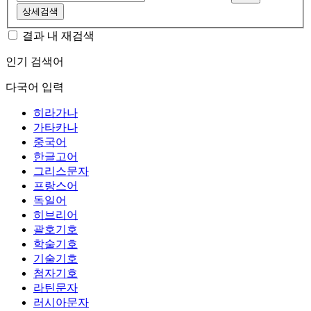
상세검색
결과 내 재검색
인기 검색어
다국어 입력
히라가나
가타카나
중국어
한글고어
그리스문자
프랑스어
독일어
히브리어
괄호기호
학술기호
기술기호
첨자기호
라틴문자
러시아문자