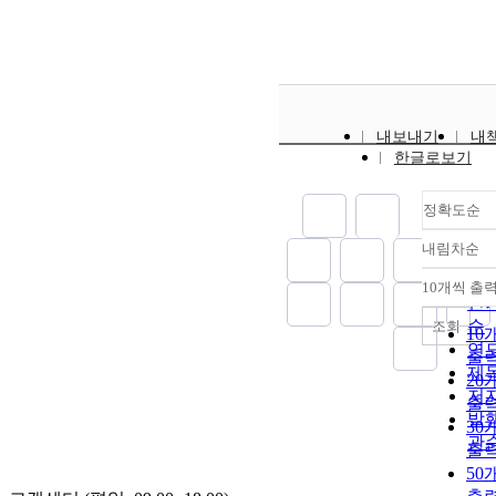
내보내기
내
한글로보기
정확도순
내림차순
정
순
10개씩 출
내
인
순
조회
10
연
출
제
20
저
출
발
30
관
출
50