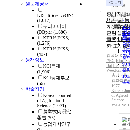
원문제공처
내림차순
정
1
순
충남지방(
KISTI(ScienceON)
10개씩 출
내
인
地方)의 
(1,917)
순
조회
누리미디어
계(農業機
10
연
(DBpia)
(1,686)
훈련실태(
출
제
KERIS(RISS)
實態)에 관
20
(1,276)
저
한 조사(調
출
KERIS(RISS)
발
30
(407)
김성래
,
이상
관
출
등재정보
만수
,
Kim, So
50
KCI등재
Rai
,
Lee, Sang
출
Woo
,
Kim, Ma
(1,906)
충남대학교
10
KCI등재후보
업과학연
출
(66)
1977
학술지명
Korean Jou
Korean Journal
of Agricult
Science
of Agricultural
Vol.4 No.1
Science
(1,971)
農業技術硏究
報告
(55)
농업과학연구
보
(1)