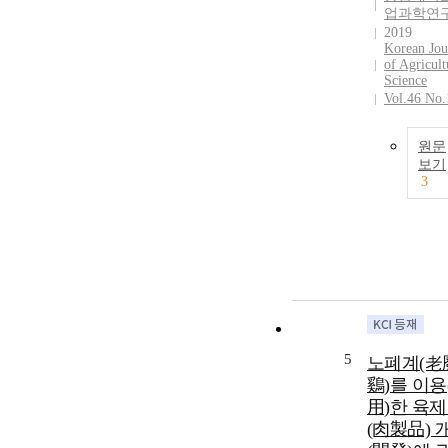
업과학연
2019
Korean Jou
of Agricult
Science
Vol.46 No.
원문
보기
3
5
노폐계(老
鷄)를 이용
用)한 육
(肉製品) 