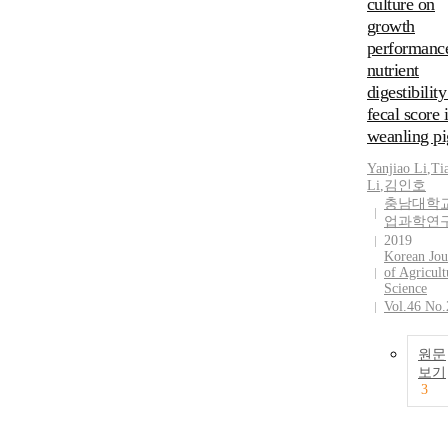
culture on
growth
performanc
nutrient
digestibilit
fecal score 
weanling pi
Yanjiao Li
,
Ti
Li
,
김인호
충남대학교
업과학연
2019
Korean Jou
of Agricult
Science
Vol.46 No.
원문
보기
3