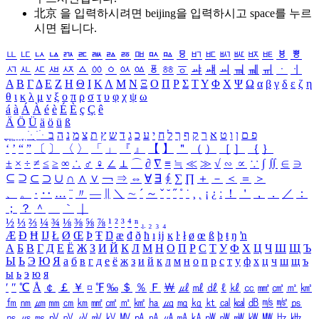
北京 을 입력하시려면
beijing
을 입력하시고 space를 누르
시면 됩니다.
ㅥ
ㅦ
ㅧ
ㅨ
ㅩ
ㅪ
ㅫ
ㅬ
ㅭ
ㅮ
ㅯ
ㅰ
ㅱ
ㅲ
ㅳ
ㅴ
ㅵ
ㅶ
ㅷ
ㅸ
ㅹ
ㅺ
ㅻ
ㅼ
ㅽ
ㅾ
ㅿ
ㆀ
ㆁ
ㆂ
ㆃ
ㆄ
ㆅ
ㆆ
ㆇ
ㆈ
ㆉ
ㆊ
ㆋ
ㆌ
ㆍ
ㆎ
Α
Β
Γ
Δ
Ε
Ζ
Η
Θ
Ι
Κ
Λ
Μ
Ν
Ξ
Ο
Π
Ρ
Σ
Τ
Υ
Φ
Χ
Ψ
Ω
α
β
γ
δ
ε
ζ
η
θ
ι
κ
λ
μ
ν
ξ
ο
π
ρ
σ
τ
υ
φ
χ
ψ
ω
á
à
Á
À
é
è
É
È
ç
Ç
ê
Ä
Ö
Ü
ä
ö
ü
ß
ְ
ֳ
ֲ
ֱ
ָ
ַ
ֵ
ֶ
ִ
ֹ
ּ
ֻ
ׂ
ׁ
ּ
ב
ה
נ
מ
צ
ת
ץ
ש
ד
ג
כ
ע
י
ח
ל
ך
ף
ק
ר
א
ט
ו
ן
ם
פ
‘
’
“
”
〔
〕
〈
〉
「
」
『
』
【
】
＂
（
）
［
］
｛
｝
±
×
÷
≠
≤
≥
∞
∴
♂
♀
∠
⊥
⌒
∂
∇
≡
≒
≪
≫
√
∽
∝
∵
∫
∬
∈
∋
⊆
⊇
⊂
⊃
∪
∩
∧
∨
￢
⇒
⇔
∀
∃
∮
∑
∏
＋
－
＜
＝
＞
、
。
·
‥
…
¨
〃
―
∥
＼
∼
´
～
ˇ
˘
˝
˚
˙
¸
˛
¡
¿
ː
！
＇
，
．
／
：
；
？
＾
＿
｀
｜
½
⅓
⅔
¼
¾
⅛
⅜
⅝
⅞
¹
²
³
⁴
ⁿ
₁
₂
₃
₄
Æ
Ð
Ħ
Ĳ
Ł
Ø
Œ
Þ
Ŧ
Ŋ
æ
đ
ð
ħ
ı
ĳ
ĸ
ŀ
ł
ø
œ
ß
þ
ŧ
ŋ
ŉ
А
Б
В
Г
Д
Е
Ё
Ж
З
И
Й
К
Л
М
Н
О
П
Р
С
Т
У
Ф
Х
Ц
Ч
Ш
Щ
Ъ
Ы
Ь
Э
Ю
Я
а
б
в
г
д
е
ё
ж
з
и
й
к
л
м
н
о
п
р
с
т
у
ф
х
ц
ч
ш
щ
ъ
ы
ь
э
ю
я
′
″
℃
Å
￠
￡
￥
¤
℉
‰
＄
％
Ｆ
￦
㎕
㎖
㎗
ℓ
㎘
㏄
㎣
㎤
㎥
㎦
㎙
㎚
㎛
㎜
㎝
㎞
㎟
㎠
㎡
㎢
㏊
㎍
㎎
㎏
㏏
㎈
㎉
㏈
㎧
㎨
㎰
㎱
㎲
㎳
㎴
㎵
㎶
㎷
㎸
㎹
㎀
㎁
㎂
㎃
㎄
㎺
㎻
㎽
㎾
㎿
㎐
㎑