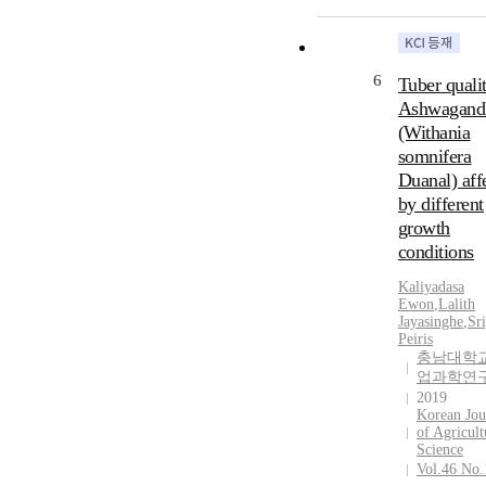
6
Tuber quali
Ashwagand
(Withania
somnifera
Duanal) aff
by different
growth
conditions
Kaliyadasa
Ewon
,
Lalith
Jayasinghe
,
Sr
Peiris
충남대학교
업과학연
2019
Korean Jou
of Agricult
Science
Vol.46 No.