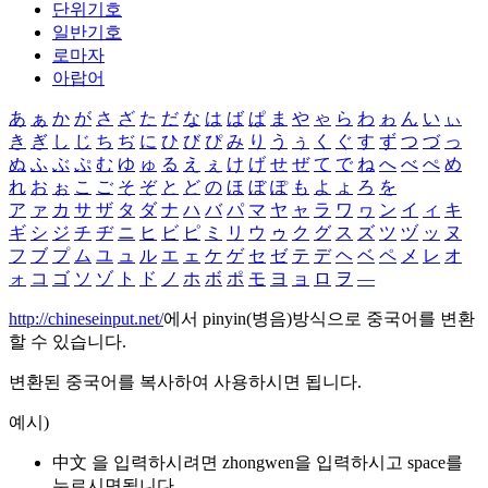
단위기호
일반기호
로마자
아랍어
あ
ぁ
か
が
さ
ざ
た
だ
な
は
ば
ぱ
ま
や
ゃ
ら
わ
ゎ
ん
い
ぃ
き
ぎ
し
じ
ち
ぢ
に
ひ
び
ぴ
み
り
う
ぅ
く
ぐ
す
ず
つ
づ
っ
ぬ
ふ
ぶ
ぷ
む
ゆ
ゅ
る
え
ぇ
け
げ
せ
ぜ
て
で
ね
へ
べ
ぺ
め
れ
お
ぉ
こ
ご
そ
ぞ
と
ど
の
ほ
ぼ
ぽ
も
よ
ょ
ろ
を
ア
ァ
カ
サ
ザ
タ
ダ
ナ
ハ
バ
パ
マ
ヤ
ャ
ラ
ワ
ヮ
ン
イ
ィ
キ
ギ
シ
ジ
チ
ヂ
ニ
ヒ
ビ
ピ
ミ
リ
ウ
ゥ
ク
グ
ス
ズ
ツ
ヅ
ッ
ヌ
フ
ブ
プ
ム
ユ
ュ
ル
エ
ェ
ケ
ゲ
セ
ゼ
テ
デ
ヘ
ベ
ペ
メ
レ
オ
ォ
コ
ゴ
ソ
ゾ
ト
ド
ノ
ホ
ボ
ポ
モ
ヨ
ョ
ロ
ヲ
―
http://chineseinput.net/
에서 pinyin(병음)방식으로 중국어를 변환
할 수 있습니다.
변환된 중국어를 복사하여 사용하시면 됩니다.
예시)
中文 을 입력하시려면
zhongwen
을 입력하시고 space를
누르시면됩니다.