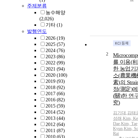
주제분류
농수해양
(2,026)
기타
(1)
발행연도
2026
(19)
2025
(57)
2024
(76)
2
Microcomp
2023
(86)
를 이용(利
2022
(99)
한 농업기
2021
(94)
2020
(100)
소(農業機
2019
(93)
素)의 Strai
2018
(92)
정(測定)에
2017
(66)
(關)한 연
2016
(82)
究)
2015
(59)
2014
(52)
김기대
,
김태
2013
(44)
성래
,
Kim, Ke
Dae
,
Kim, Tae
2012
(64)
Kyun
,
Kim, S
2011
(87)
Rai
2010
(63)