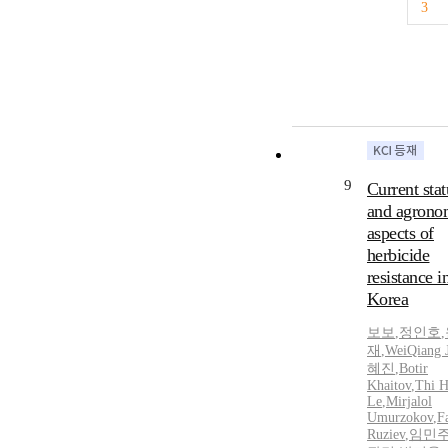
3
9
Current stat
and agrono
aspects of
herbicide
resistance i
Korea
보보
,
정인호
,
재
,
WeiQiang J
혜진
,
Botir
Khaitov
,
Thi H
Le
,
Mirjalol
Umurzokov
,
F
Ruziev
,
임민