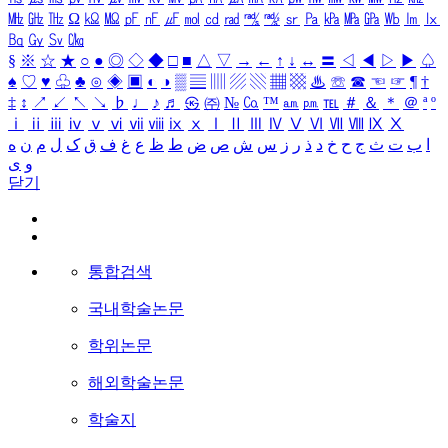
㎒
㎓
㎔
Ω
㏀
㏁
㎊
㎋
㎌
㏖
㏅
㎭
㎮
㎯
㏛
㎩
㎪
㎫
㎬
㏝
㏐
㏓
㏃
㏉
㏜
㏆
§
※
☆
★
○
●
◎
◇
◆
□
■
△
▽
→
←
↑
↓
↔
〓
◁
◀
▷
▶
♤
♠
♡
♥
♧
♣
⊙
◈
▣
◐
◑
▒
▤
▥
▨
▧
▦
▩
♨
☏
☎
☜
☞
¶
†
‡
↕
↗
↙
↖
↘
♭
♩
♪
♬
㉿
㈜
№
㏇
™
㏂
㏘
℡
＃
＆
＊
＠
ª
º
ⅰ
ⅱ
ⅲ
ⅳ
ⅴ
ⅵ
ⅶ
ⅷ
ⅸ
ⅹ
Ⅰ
Ⅱ
Ⅲ
Ⅳ
Ⅴ
Ⅵ
Ⅶ
Ⅷ
Ⅸ
Ⅹ
ا
ب
ت
ث
ج
ح
خ
د
ذ
ر
ز
س
ش
ص
ض
ط
ظ
ع
غ
ف
ق
ک
ل
م
ن
ه
و
ی
닫기
통합검색
국내학술논문
학위논문
해외학술논문
학술지