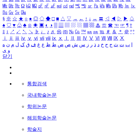
㎒
㎓
㎔
Ω
㏀
㏁
㎊
㎋
㎌
㏖
㏅
㎭
㎮
㎯
㏛
㎩
㎪
㎫
㎬
㏝
㏐
㏓
㏃
㏉
㏜
㏆
§
※
☆
★
○
●
◎
◇
◆
□
■
△
▽
→
←
↑
↓
↔
〓
◁
◀
▷
▶
♤
♠
♡
♥
♧
♣
⊙
◈
▣
◐
◑
▒
▤
▥
▨
▧
▦
▩
♨
☏
☎
☜
☞
¶
†
‡
↕
↗
↙
↖
↘
♭
♩
♪
♬
㉿
㈜
№
㏇
™
㏂
㏘
℡
＃
＆
＊
＠
ª
º
ⅰ
ⅱ
ⅲ
ⅳ
ⅴ
ⅵ
ⅶ
ⅷ
ⅸ
ⅹ
Ⅰ
Ⅱ
Ⅲ
Ⅳ
Ⅴ
Ⅵ
Ⅶ
Ⅷ
Ⅸ
Ⅹ
ا
ب
ت
ث
ج
ح
خ
د
ذ
ر
ز
س
ش
ص
ض
ط
ظ
ع
غ
ف
ق
ک
ل
م
ن
ه
و
ی
닫기
통합검색
국내학술논문
학위논문
해외학술논문
학술지