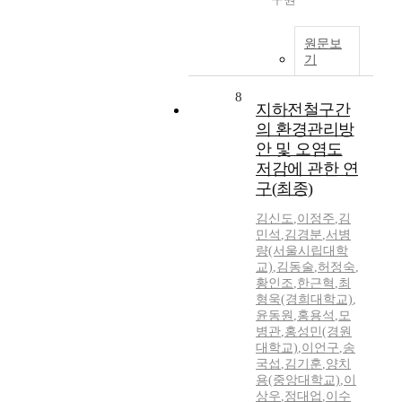
원문보
기
8
지하전철구간
의 환경관리방
안 및 오염도
저감에 관한 연
구(최종)
김신도
,
이정주
,
김
민석
,
김경분
,
서병
량(서울시립대학
교)
,
김동술
,
허정숙
,
황인조
,
한근혁
,
최
형욱(경희대학교)
,
윤동원
,
홍용석
,
모
병관
,
홍성민(경원
대학교)
,
이언구
,
송
국섭
,
김기훈
,
양치
용(중앙대학교)
,
이
상우
,
정대업
,
이수