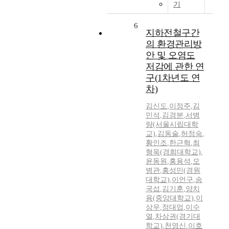
기
6
지하전철구간
의 환경관리방
안 및 오염도
저감에 관한 연
구(1차년도 연
차)
김신도
,
이정주
,
김
민석
,
김경분
,
서병
량(서울시립대학
교)
,
김동술
,
허정숙
,
황인조
,
한근혁
,
최
형욱(경희대학교)
,
윤동원
,
홍용석
,
모
병관
,
홍성민(경원
대학교)
,
이언구
,
송
국섭
,
김기훈
,
양치
용(중앙대학교)
,
이
상우
,
정대업
,
이수
열
,
차상권(경기대
학교)
,
천영신
,
이호