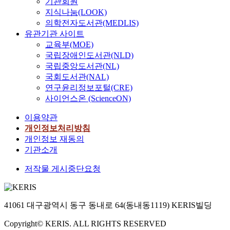
기관회원
지식나눔(LOOK)
의학전자도서관(MEDLIS)
유관기관 사이트
교육부(MOE)
국립장애인도서관(NLD)
국립중앙도서관(NL)
국회도서관(NAL)
연구윤리정보포털(CRE)
사이언스온 (ScienceON)
이용약관
개인정보처리방침
개인정보 재동의
기관소개
저작물 게시중단요청
41061 대구광역시 동구 동내로 64(동내동1119) KERIS빌딩
Copyright© KERIS. ALL RIGHTS RESERVED