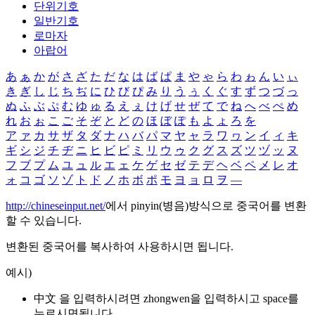
단위기호
일반기호
로마자
아랍어
あ
ぁ
か
が
さ
ざ
た
だ
な
は
ば
ぱ
ま
や
ゃ
ら
わ
ゎ
ん
い
ぃ
き
ぎ
し
じ
ち
ぢ
に
ひ
び
ぴ
み
り
う
ぅ
く
ぐ
す
ず
つ
づ
っ
ぬ
ふ
ぶ
ぷ
む
ゆ
ゅ
る
え
ぇ
け
げ
せ
ぜ
て
で
ね
へ
べ
ぺ
め
れ
お
ぉ
こ
ご
そ
ぞ
と
ど
の
ほ
ぼ
ぽ
も
よ
ょ
ろ
を
ア
ァ
カ
サ
ザ
タ
ダ
ナ
ハ
バ
パ
マ
ヤ
ャ
ラ
ワ
ヮ
ン
イ
ィ
キ
ギ
シ
ジ
チ
ヂ
ニ
ヒ
ビ
ピ
ミ
リ
ウ
ゥ
ク
グ
ス
ズ
ツ
ヅ
ッ
ヌ
フ
ブ
プ
ム
ユ
ュ
ル
エ
ェ
ケ
ゲ
セ
ゼ
テ
デ
ヘ
ベ
ペ
メ
レ
オ
ォ
コ
ゴ
ソ
ゾ
ト
ド
ノ
ホ
ボ
ポ
モ
ヨ
ョ
ロ
ヲ
―
http://chineseinput.net/
에서 pinyin(병음)방식으로 중국어를 변환
할 수 있습니다.
변환된 중국어를 복사하여 사용하시면 됩니다.
예시)
中文 을 입력하시려면
zhongwen
을 입력하시고 space를
누르시면됩니다.