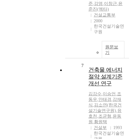
준
,
강영
,
이창근
,
윤
준진(엑타)
건설교통부
2000
한국건설기술연
구원
원문보
기
7
건축물 에너지
절약 설계기준
개선 연구
김강수
,
이승언
,
조
동우
,
안태경
,
강재
식
,
김소연(한국건
설기술연구원)
,
유
호천
,
조균형
,
윤동
원
,
황원택
건설부
1993
한국건설기술연
구원