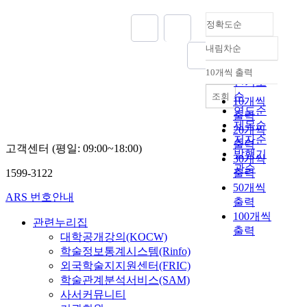
정확도순
내림차순
정확도
순
10개씩 출력
내림차순
인기도
순
조회
10개씩
연도순
출력
제목순
20개씩
저자순
출력
고객센터 (평일: 09:00~18:00)
발행기
30개씩
관순
1599-3122
출력
50개씩
ARS 번호안내
출력
100개씩
관련누리집
출력
대학공개강의(KOCW)
학술정보통계시스템(Rinfo)
외국학술지지원센터(FRIC)
학술관계분석서비스(SAM)
사서커뮤니티