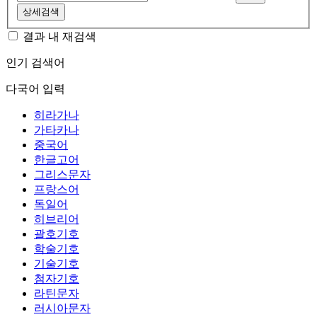
상세검색
결과 내 재검색
인기 검색어
다국어 입력
히라가나
가타카나
중국어
한글고어
그리스문자
프랑스어
독일어
히브리어
괄호기호
학술기호
기술기호
첨자기호
라틴문자
러시아문자