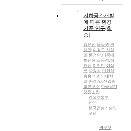
4
지하공간개발
에 따른 환경
기준 연구(최
종)
김윤신
,
윤동원
,
권
성안
,
이철구
,
차성
일
,
문정숙
,
이종대
,
최원욱
,
조용성
,
정
진원
,
이철민
,
이상
복
,
박원석
,
이현석
,
홍용석
,
한양대학
교
,
환경
,
및
,
산업의
학연구소
,
한국공기
청정조합
건설교통부
1999
한국건설기술연
구원
원문보