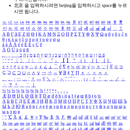
北京 을 입력하시려면
beijing
을 입력하시고 space를 누르
시면 됩니다.
ㅥ
ㅦ
ㅧ
ㅨ
ㅩ
ㅪ
ㅫ
ㅬ
ㅭ
ㅮ
ㅯ
ㅰ
ㅱ
ㅲ
ㅳ
ㅴ
ㅵ
ㅶ
ㅷ
ㅸ
ㅹ
ㅺ
ㅻ
ㅼ
ㅽ
ㅾ
ㅿ
ㆀ
ㆁ
ㆂ
ㆃ
ㆄ
ㆅ
ㆆ
ㆇ
ㆈ
ㆉ
ㆊ
ㆋ
ㆌ
ㆍ
ㆎ
Α
Β
Γ
Δ
Ε
Ζ
Η
Θ
Ι
Κ
Λ
Μ
Ν
Ξ
Ο
Π
Ρ
Σ
Τ
Υ
Φ
Χ
Ψ
Ω
α
β
γ
δ
ε
ζ
η
θ
ι
κ
λ
μ
ν
ξ
ο
π
ρ
σ
τ
υ
φ
χ
ψ
ω
á
à
Á
À
é
è
É
È
ç
Ç
ê
Ä
Ö
Ü
ä
ö
ü
ß
ְ
ֳ
ֲ
ֱ
ָ
ַ
ֵ
ֶ
ִ
ֹ
ּ
ֻ
ׂ
ׁ
ּ
ב
ה
נ
מ
צ
ת
ץ
ש
ד
ג
כ
ע
י
ח
ל
ך
ף
ק
ר
א
ט
ו
ן
ם
פ
‘
’
“
”
〔
〕
〈
〉
「
」
『
』
【
】
＂
（
）
［
］
｛
｝
±
×
÷
≠
≤
≥
∞
∴
♂
♀
∠
⊥
⌒
∂
∇
≡
≒
≪
≫
√
∽
∝
∵
∫
∬
∈
∋
⊆
⊇
⊂
⊃
∪
∩
∧
∨
￢
⇒
⇔
∀
∃
∮
∑
∏
＋
－
＜
＝
＞
、
。
·
‥
…
¨
〃
―
∥
＼
∼
´
～
ˇ
˘
˝
˚
˙
¸
˛
¡
¿
ː
！
＇
，
．
／
：
；
？
＾
＿
｀
｜
½
⅓
⅔
¼
¾
⅛
⅜
⅝
⅞
¹
²
³
⁴
ⁿ
₁
₂
₃
₄
Æ
Ð
Ħ
Ĳ
Ł
Ø
Œ
Þ
Ŧ
Ŋ
æ
đ
ð
ħ
ı
ĳ
ĸ
ŀ
ł
ø
œ
ß
þ
ŧ
ŋ
ŉ
А
Б
В
Г
Д
Е
Ё
Ж
З
И
Й
К
Л
М
Н
О
П
Р
С
Т
У
Ф
Х
Ц
Ч
Ш
Щ
Ъ
Ы
Ь
Э
Ю
Я
а
б
в
г
д
е
ё
ж
з
и
й
к
л
м
н
о
п
р
с
т
у
ф
х
ц
ч
ш
щ
ъ
ы
ь
э
ю
я
′
″
℃
Å
￠
￡
￥
¤
℉
‰
＄
％
Ｆ
￦
㎕
㎖
㎗
ℓ
㎘
㏄
㎣
㎤
㎥
㎦
㎙
㎚
㎛
㎜
㎝
㎞
㎟
㎠
㎡
㎢
㏊
㎍
㎎
㎏
㏏
㎈
㎉
㏈
㎧
㎨
㎰
㎱
㎲
㎳
㎴
㎵
㎶
㎷
㎸
㎹
㎀
㎁
㎂
㎃
㎄
㎺
㎻
㎽
㎾
㎿
㎐
㎑