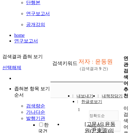
단행본
연구보고서
공개강의
home
연구보고서
검색결과 좁혀 보기
연
저자 : 윤동원
검색키워드
관
선택해제
(검색결과
9
건)
검
색
어
좁혀본 항목 보기
추
순서
천
내보내기
내책장담기
한글로보기
검색량순
이
1
가나다순
검
정확도순
발행기관
색
[고문서] 윤동
한
내림차순
어
정확도
원(尹東源)의
국건