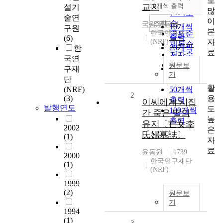
로
순
교지
10개씩 출력
설기
내림차순
많
인기도
술연
이
순
조회
국왕
,
윤동원
10개씩
구원
본
한국연구재단
연도순
출력
(6)
자
(NRF)
제목순
20개씩
한
료
저자순
출력
국연
발행기
원문보
30개씩
구재
기
관순
출력
단
활
(NRF)
50개씩
2
용
(3)
출력
이씨에게 시집
발행연도
도
100개씩
간 죽은 딸의
높
출력
유지〔亡女李
2002
은
氏婦墓誌〕
(1)
자
료
윤동원
1739
2000
한국연구재단
(1)
(NRF)
1999
(2)
원문보
기
1994
(1)