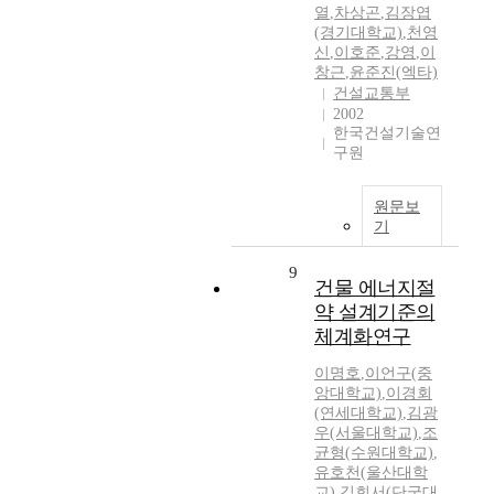
열
,
차상곤
,
김장엽
(경기대학교)
,
천영
신
,
이호준
,
강영
,
이
창근
,
윤준진(엑타)
건설교통부
2002
한국건설기술연
구원
원문보
기
9
건물 에너지절
약 설계기준의
체계화연구
이명호
,
이언구(중
앙대학교)
,
이경회
(연세대학교)
,
김광
우(서울대학교)
,
조
균형(수원대학교)
,
유호천(울산대학
교)
,
김회서(단국대