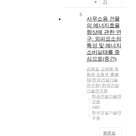
기
5
사무소용 건물
의 에너지효율
향상에 관한 연
구: 외피요소의
특성 및 에너지
소비실태를 중
심으로(중간)
김원길
,
고재목
,
윤
동원
,
조동우
,
홍봉
재(한국건설기술
연구원)
,
한국건설
기술연구원
한국건설기술연
구원
1985
한국건설기술연
구원
원문보