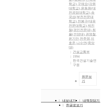
학교)
,
구재오(강원
대학교)
,
윤동원(대
전공업대학교)
,
송
국섭(부천전문대
학교)
,
전봉구(대유
전문대학교)
,
박진
철(경민전문대)
,
최
율(건양대)
,
권영철
,
윤기만
,
전주영
,
이
호준
,
나수연(중앙
대)
건설교통부
1994
한국건설기술연
구원
원문보
기
내보내기
내책장담기
한글로보기