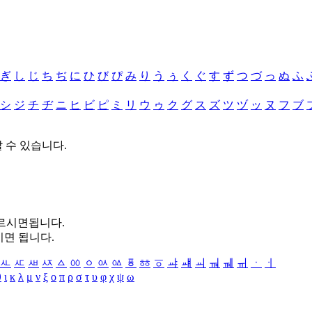
ぎ
し
じ
ち
ぢ
に
ひ
び
ぴ
み
り
う
ぅ
く
ぐ
す
ず
つ
づ
っ
ぬ
ふ
シ
ジ
チ
ヂ
ニ
ヒ
ビ
ピ
ミ
リ
ウ
ゥ
ク
グ
ス
ズ
ツ
ヅ
ッ
ヌ
フ
ブ
할 수 있습니다.
누르시면됩니다.
시면 됩니다.
ㅻ
ㅼ
ㅽ
ㅾ
ㅿ
ㆀ
ㆁ
ㆂ
ㆃ
ㆄ
ㆅ
ㆆ
ㆇ
ㆈ
ㆉ
ㆊ
ㆋ
ㆌ
ㆍ
ㆎ
θ
ι
κ
λ
μ
ν
ξ
ο
π
ρ
σ
τ
υ
φ
χ
ψ
ω