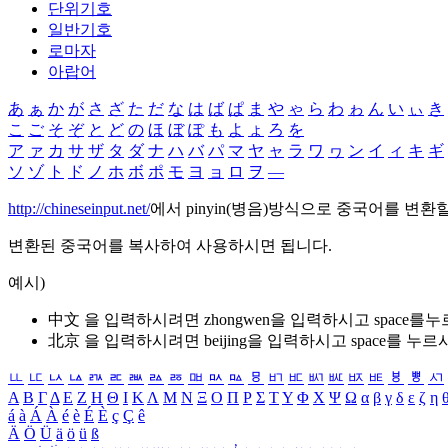
단위기호
일반기호
로마자
아랍어
あ
ぁ
か
が
さ
ざ
た
だ
な
は
ば
ぱ
ま
や
ゃ
ら
わ
ゎ
ん
い
ぃ
き
こ
ご
そ
ぞ
と
ど
の
ほ
ぼ
ぽ
も
よ
ょ
ろ
を
ア
ァ
カ
サ
ザ
タ
ダ
ナ
ハ
バ
パ
マ
ヤ
ャ
ラ
ワ
ヮ
ン
イ
ィ
キ
ギ
ソ
ゾ
ト
ド
ノ
ホ
ボ
ポ
モ
ヨ
ョ
ロ
ヲ
―
http://chineseinput.net/
에서 pinyin(병음)방식으로 중국어를 변환
변환된 중국어를 복사하여 사용하시면 됩니다.
예시)
中文 을 입력하시려면
zhongwen
을 입력하시고 space를
北京 을 입력하시려면
beijing
을 입력하시고 space를 누르
ㅥ
ㅦ
ㅧ
ㅨ
ㅩ
ㅪ
ㅫ
ㅬ
ㅭ
ㅮ
ㅯ
ㅰ
ㅱ
ㅲ
ㅳ
ㅴ
ㅵ
ㅶ
ㅷ
ㅸ
ㅹ
ㅺ
Α
Β
Γ
Δ
Ε
Ζ
Η
Θ
Ι
Κ
Λ
Μ
Ν
Ξ
Ο
Π
Ρ
Σ
Τ
Υ
Φ
Χ
Ψ
Ω
α
β
γ
δ
ε
ζ
η
á
à
Á
À
é
è
É
È
ç
Ç
ê
Ä
Ö
Ü
ä
ö
ü
ß