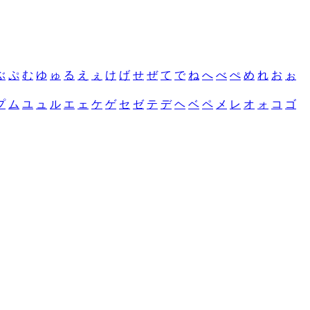
ぶ
ぷ
む
ゆ
ゅ
る
え
ぇ
け
げ
せ
ぜ
て
で
ね
へ
べ
ぺ
め
れ
お
ぉ
プ
ム
ユ
ュ
ル
エ
ェ
ケ
ゲ
セ
ゼ
テ
デ
ヘ
ベ
ペ
メ
レ
オ
ォ
コ
ゴ