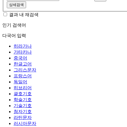
상세검색
결과 내 재검색
인기 검색어
다국어 입력
히라가나
가타카나
중국어
한글고어
그리스문자
프랑스어
독일어
히브리어
괄호기호
학술기호
기술기호
첨자기호
라틴문자
러시아문자