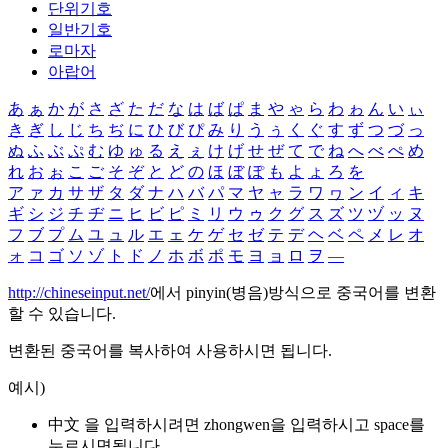
단위기호
일반기호
로마자
아랍어
あ
ぁ
か
が
さ
ざ
た
だ
な
は
ば
ぱ
ま
や
ゃ
ら
わ
ゎ
ん
い
ぃ
き
ぎ
し
じ
ち
ぢ
に
ひ
び
ぴ
み
り
う
ぅ
く
ぐ
す
ず
つ
づ
っ
ぬ
ふ
ぶ
ぷ
む
ゆ
ゅ
る
え
ぇ
け
げ
せ
ぜ
て
で
ね
へ
べ
ぺ
め
れ
お
ぉ
こ
ご
そ
ぞ
と
ど
の
ほ
ぼ
ぽ
も
よ
ょ
ろ
を
ア
ァ
カ
サ
ザ
タ
ダ
ナ
ハ
バ
パ
マ
ヤ
ャ
ラ
ワ
ヮ
ン
イ
ィ
キ
ギ
シ
ジ
チ
ヂ
ニ
ヒ
ビ
ピ
ミ
リ
ウ
ゥ
ク
グ
ス
ズ
ツ
ヅ
ッ
ヌ
フ
ブ
プ
ム
ユ
ュ
ル
エ
ェ
ケ
ゲ
セ
ゼ
テ
デ
ヘ
ベ
ペ
メ
レ
オ
ォ
コ
ゴ
ソ
ゾ
ト
ド
ノ
ホ
ボ
ポ
モ
ヨ
ョ
ロ
ヲ
―
http://chineseinput.net/
에서 pinyin(병음)방식으로 중국어를 변환
할 수 있습니다.
변환된 중국어를 복사하여 사용하시면 됩니다.
예시)
中文 을 입력하시려면
zhongwen
을 입력하시고 space를
누르시면됩니다.