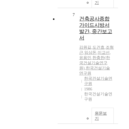
기
7
건축공사종합
가이드시방서
발간, 중간보고
서
김원길
,
도건효
,
조형
근
,
임상돈
,
이교선
,
유용민
,
한충한(한
국건설기술연구
원)
,
한국건설기술
연구원
한국건설기술연
구원
1986
한국건설기술연
구원
원문보
기