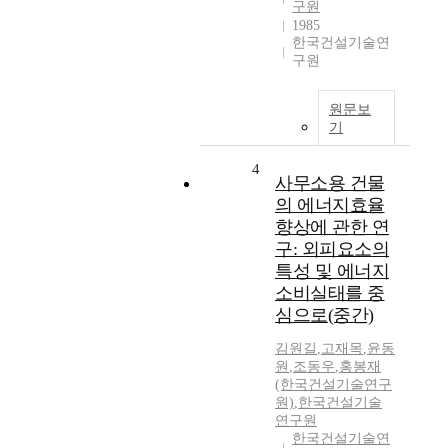
구원
1985
한국건설기술연
구원
원문보
기
4
사무소용 건물
의 에너지효율
향상에 관한 연
구: 외피요소의
특성 및 에너지
소비실태를 중
심으로(중간)
김원길
,
고재목
,
윤동
원
,
조동우
,
홍봉재
(한국건설기술연구
원)
,
한국건설기술
연구원
한국건설기술연