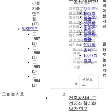
구보고서(최종)
로
순
건설
10개씩 출력
내림차순
많
인기도
기술
김원길
,
고재목
,
민병
이
순
조회
열
,
김수암
10개씩
,
임병훈
,
연구
본
연도순
홍봉재
,
정성진
,
홍성
출력
원
자
제목순
완
,
김영진
,
김영국
,
(12)
20개씩
료
신광철
,
김문한
,
장기
저자순
발행연도
출력
인
,
신현식
,
박칠림
,
발행기
30개씩
황정규
,
장홍규
,
박성
관순
1987
출력
진
,
최영재(한국건
(2)
활
설기술연구원)
50개씩
용
한국건설기술연
출력
1986
구원
도
100개씩
(3)
1984
높
출력
한국건설기술연
은
1985
구원
자
(5)
료
원문보
1984
기
(2)
오늘 본 자료
2
건축공사비 구
성요소 합리화
방안 연구