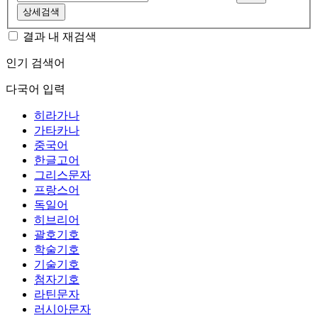
상세검색
결과 내 재검색
인기 검색어
다국어 입력
히라가나
가타카나
중국어
한글고어
그리스문자
프랑스어
독일어
히브리어
괄호기호
학술기호
기술기호
첨자기호
라틴문자
러시아문자