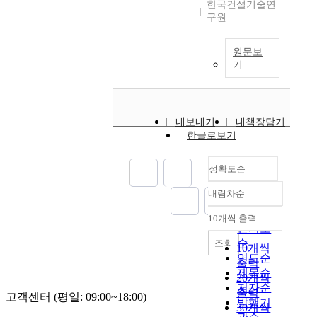
한국건설기술연
구원
원문보
기
내보내기
내책장담기
한글로보기
정확도순
내림차순
정확도
순
10개씩 출력
내림차순
인기도
순
조회
10개씩
연도순
출력
제목순
20개씩
저자순
출력
고객센터 (평일: 09:00~18:00)
발행기
30개씩