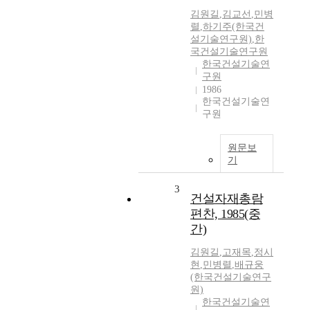
김원길
,
김교선
,
민병
렬
,
하기주(한국건
설기술연구원)
,
한
국건설기술연구원
한국건설기술연
구원
1986
한국건설기술연
구원
원문보
기
3
건설자재총람
편찬, 1985(중
간)
김원길
,
고재목
,
정시
현
,
민병렬
,
배규웅
(한국건설기술연구
원)
한국건설기술연