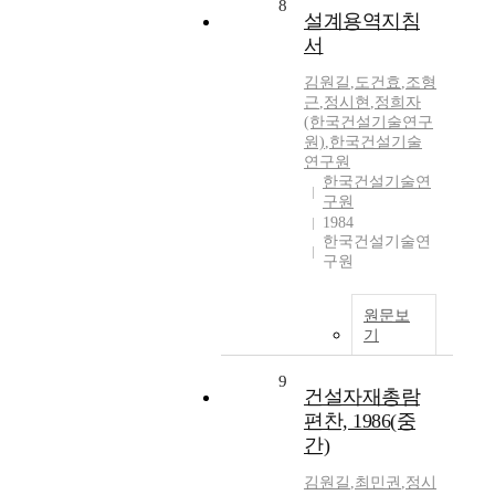
8
설계용역지침
서
김원길
,
도건효
,
조형
근
,
정시현
,
정희자
(한국건설기술연구
원)
,
한국건설기술
연구원
한국건설기술연
구원
1984
한국건설기술연
구원
원문보
기
9
건설자재총람
편찬, 1986(중
간)
김원길
,
최민권
,
정시