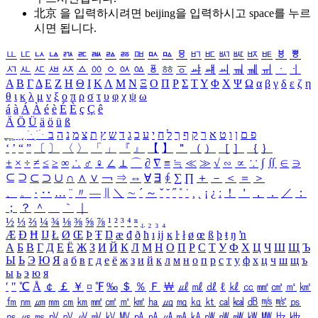
北京 을 입력하시려면
beijing
을 입력하시고 space를 누르
시면 됩니다.
ㅥ
ㅦ
ㅧ
ㅨ
ㅩ
ㅪ
ㅫ
ㅬ
ㅭ
ㅮ
ㅯ
ㅰ
ㅱ
ㅲ
ㅳ
ㅴ
ㅵ
ㅶ
ㅷ
ㅸ
ㅹ
ㅺ
ㅻ
ㅼ
ㅽ
ㅾ
ㅿ
ㆀ
ㆁ
ㆂ
ㆃ
ㆄ
ㆅ
ㆆ
ㆇ
ㆈ
ㆉ
ㆊ
ㆋ
ㆌ
ㆍ
ㆎ
Α
Β
Γ
Δ
Ε
Ζ
Η
Θ
Ι
Κ
Λ
Μ
Ν
Ξ
Ο
Π
Ρ
Σ
Τ
Υ
Φ
Χ
Ψ
Ω
α
β
γ
δ
ε
ζ
η
θ
ι
κ
λ
μ
ν
ξ
ο
π
ρ
σ
τ
υ
φ
χ
ψ
ω
á
à
Á
À
é
è
É
È
ç
Ç
ê
Ä
Ö
Ü
ä
ö
ü
ß
ְ
ֳ
ֲ
ֱ
ָ
ַ
ֵ
ֶ
ִ
ֹ
ּ
ֻ
ׂ
ׁ
ּ
ב
ה
נ
מ
צ
ת
ץ
ש
ד
ג
כ
ע
י
ח
ל
ך
ף
ק
ר
א
ט
ו
ן
ם
פ
‘
’
“
”
〔
〕
〈
〉
「
」
『
』
【
】
＂
（
）
［
］
｛
｝
±
×
÷
≠
≤
≥
∞
∴
♂
♀
∠
⊥
⌒
∂
∇
≡
≒
≪
≫
√
∽
∝
∵
∫
∬
∈
∋
⊆
⊇
⊂
⊃
∪
∩
∧
∨
￢
⇒
⇔
∀
∃
∮
∑
∏
＋
－
＜
＝
＞
、
。
·
‥
…
¨
〃
―
∥
＼
∼
´
～
ˇ
˘
˝
˚
˙
¸
˛
¡
¿
ː
！
＇
，
．
／
：
；
？
＾
＿
｀
｜
½
⅓
⅔
¼
¾
⅛
⅜
⅝
⅞
¹
²
³
⁴
ⁿ
₁
₂
₃
₄
Æ
Ð
Ħ
Ĳ
Ł
Ø
Œ
Þ
Ŧ
Ŋ
æ
đ
ð
ħ
ı
ĳ
ĸ
ŀ
ł
ø
œ
ß
þ
ŧ
ŋ
ŉ
А
Б
В
Г
Д
Е
Ё
Ж
З
И
Й
К
Л
М
Н
О
П
Р
С
Т
У
Ф
Х
Ц
Ч
Ш
Щ
Ъ
Ы
Ь
Э
Ю
Я
а
б
в
г
д
е
ё
ж
з
и
й
к
л
м
н
о
п
р
с
т
у
ф
х
ц
ч
ш
щ
ъ
ы
ь
э
ю
я
′
″
℃
Å
￠
￡
￥
¤
℉
‰
＄
％
Ｆ
￦
㎕
㎖
㎗
ℓ
㎘
㏄
㎣
㎤
㎥
㎦
㎙
㎚
㎛
㎜
㎝
㎞
㎟
㎠
㎡
㎢
㏊
㎍
㎎
㎏
㏏
㎈
㎉
㏈
㎧
㎨
㎰
㎱
㎲
㎳
㎴
㎵
㎶
㎷
㎸
㎹
㎀
㎁
㎂
㎃
㎄
㎺
㎻
㎽
㎾
㎿
㎐
㎑