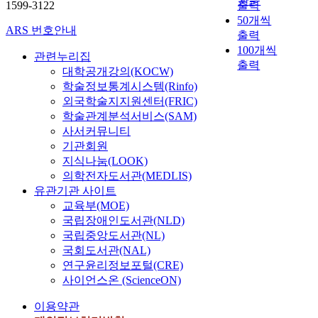
관순
1599-3122
출력
50개씩
ARS 번호안내
출력
100개씩
관련누리집
출력
대학공개강의(KOCW)
학술정보통계시스템(Rinfo)
외국학술지지원센터(FRIC)
학술관계분석서비스(SAM)
사서커뮤니티
기관회원
지식나눔(LOOK)
의학전자도서관(MEDLIS)
유관기관 사이트
교육부(MOE)
국립장애인도서관(NLD)
국립중앙도서관(NL)
국회도서관(NAL)
연구윤리정보포털(CRE)
사이언스온 (ScienceON)
이용약관