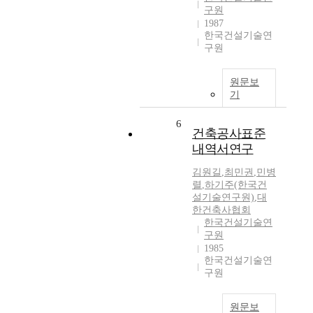
구원
1987
한국건설기술연
구원
원문보
기
6
건축공사표준
내역서연구
김원길
,
최민권
,
민병
렬
,
하기주(한국건
설기술연구원)
,
대
한건축사협회
한국건설기술연
구원
1985
한국건설기술연
구원
원문보