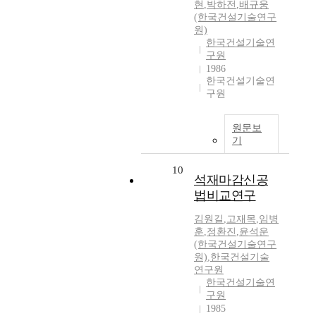
현
,
박하전
,
배규웅
(한국건설기술연구
원)
한국건설기술연
구원
1986
한국건설기술연
구원
원문보
기
10
석재마감신공
법비교연구
김원길
,
고재목
,
임병
훈
,
정환진
,
윤석운
(한국건설기술연구
원)
,
한국건설기술
연구원
한국건설기술연
구원
1985