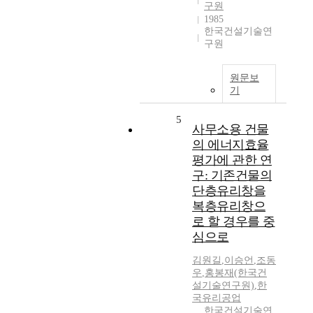
구원
1985
한국건설기술연
구원
원문보
기
5
사무소용 건물
의 에너지효율
평가에 관한 연
구: 기존건물의
단층유리창을
복층유리창으
로 할 경우를 중
심으로
김원길
,
이승언
,
조동
우
,
홍봉재(한국건
설기술연구원)
,
한
국유리공업
한국건설기술연