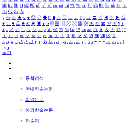
㎒
㎓
㎔
Ω
㏀
㏁
㎊
㎋
㎌
㏖
㏅
㎭
㎮
㎯
㏛
㎩
㎪
㎫
㎬
㏝
㏐
㏓
㏃
㏉
㏜
㏆
§
※
☆
★
○
●
◎
◇
◆
□
■
△
▽
→
←
↑
↓
↔
〓
◁
◀
▷
▶
♤
♠
♡
♥
♧
♣
⊙
◈
▣
◐
◑
▒
▤
▥
▨
▧
▦
▩
♨
☏
☎
☜
☞
¶
†
‡
↕
↗
↙
↖
↘
♭
♩
♪
♬
㉿
㈜
№
㏇
™
㏂
㏘
℡
＃
＆
＊
＠
ª
º
ⅰ
ⅱ
ⅲ
ⅳ
ⅴ
ⅵ
ⅶ
ⅷ
ⅸ
ⅹ
Ⅰ
Ⅱ
Ⅲ
Ⅳ
Ⅴ
Ⅵ
Ⅶ
Ⅷ
Ⅸ
Ⅹ
ا
ب
ت
ث
ج
ح
خ
د
ذ
ر
ز
س
ش
ص
ض
ط
ظ
ع
غ
ف
ق
ک
ل
م
ن
ه
و
ی
닫기
통합검색
국내학술논문
학위논문
해외학술논문
학술지