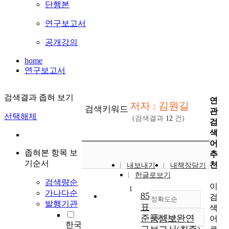
단행본
연구보고서
공개강의
home
연구보고서
검색결과 좁혀 보기
연
저자 : 김원길
검색키워드
관
선택해제
(검색결과
12
건)
검
색
어
좁혀본 항목 보
추
기순서
천
내보내기
내책장담기
한글로보기
검색량순
이
1
가나다순
85
검
정확도순
발행기관
표
색
준품셈보완연
내림차순
어
정확도
한국