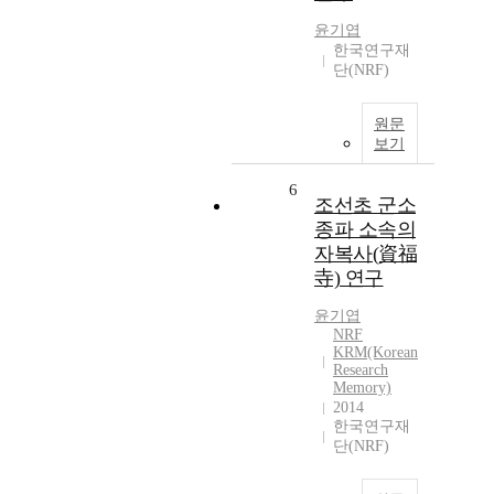
윤기엽
한국연구재
단(NRF)
원문
보기
6
조선초 군소
종파 소속의
자복사(資福
寺) 연구
윤기엽
NRF
KRM(Korean
Research
Memory)
2014
한국연구재
단(NRF)