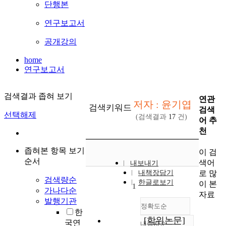
단행본
연구보고서
공개강의
home
연구보고서
검색결과 좁혀 보기
연관
저자 : 윤기엽
검색키워드
검색
선택해제
(검색결과
17
건)
어 추
천
좁혀본 항목 보기
이 검
순서
색어
내보내기
로 많
내책장담기
검색량순
한글로보기
이 본
1
가나다순
자료
발행기관
정확도순
한
[학위논문]
국연
내림차순