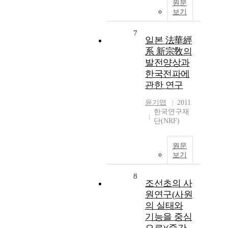
원문
보기
7
일본 法華經
系 新宗敎의
발전양상과
한국전파에
관한 연구
윤기엽
2011
한국연구재
단(NRF)
원문
보기
8
조선초의 사
원연구(사원
의 실태와
기능을 중심