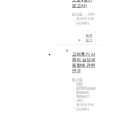
으로)(중간
보고서)
윤기엽
2005
한국연구재
단(NRF)
원문
보기
9
고려후기 사
원의 실상과
동향에 관한
연구
윤기엽
NRF
KRM(Korean
Research
Memory)
2002
한국연구재
단(NRF)