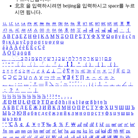
北京 을 입력하시려면
beijing
을 입력하시고 space를 누르
시면 됩니다.
ㅥ
ㅦ
ㅧ
ㅨ
ㅩ
ㅪ
ㅫ
ㅬ
ㅭ
ㅮ
ㅯ
ㅰ
ㅱ
ㅲ
ㅳ
ㅴ
ㅵ
ㅶ
ㅷ
ㅸ
ㅹ
ㅺ
ㅻ
ㅼ
ㅽ
ㅾ
ㅿ
ㆀ
ㆁ
ㆂ
ㆃ
ㆄ
ㆅ
ㆆ
ㆇ
ㆈ
ㆉ
ㆊ
ㆋ
ㆌ
ㆍ
ㆎ
Α
Β
Γ
Δ
Ε
Ζ
Η
Θ
Ι
Κ
Λ
Μ
Ν
Ξ
Ο
Π
Ρ
Σ
Τ
Υ
Φ
Χ
Ψ
Ω
α
β
γ
δ
ε
ζ
η
θ
ι
κ
λ
μ
ν
ξ
ο
π
ρ
σ
τ
υ
φ
χ
ψ
ω
á
à
Á
À
é
è
É
È
ç
Ç
ê
Ä
Ö
Ü
ä
ö
ü
ß
ְ
ֳ
ֲ
ֱ
ָ
ַ
ֵ
ֶ
ִ
ֹ
ּ
ֻ
ׂ
ׁ
ּ
ב
ה
נ
מ
צ
ת
ץ
ש
ד
ג
כ
ע
י
ח
ל
ך
ף
ק
ר
א
ט
ו
ן
ם
פ
‘
’
“
”
〔
〕
〈
〉
「
」
『
』
【
】
＂
（
）
［
］
｛
｝
±
×
÷
≠
≤
≥
∞
∴
♂
♀
∠
⊥
⌒
∂
∇
≡
≒
≪
≫
√
∽
∝
∵
∫
∬
∈
∋
⊆
⊇
⊂
⊃
∪
∩
∧
∨
￢
⇒
⇔
∀
∃
∮
∑
∏
＋
－
＜
＝
＞
、
。
·
‥
…
¨
〃
―
∥
＼
∼
´
～
ˇ
˘
˝
˚
˙
¸
˛
¡
¿
ː
！
＇
，
．
／
：
；
？
＾
＿
｀
｜
½
⅓
⅔
¼
¾
⅛
⅜
⅝
⅞
¹
²
³
⁴
ⁿ
₁
₂
₃
₄
Æ
Ð
Ħ
Ĳ
Ł
Ø
Œ
Þ
Ŧ
Ŋ
æ
đ
ð
ħ
ı
ĳ
ĸ
ŀ
ł
ø
œ
ß
þ
ŧ
ŋ
ŉ
А
Б
В
Г
Д
Е
Ё
Ж
З
И
Й
К
Л
М
Н
О
П
Р
С
Т
У
Ф
Х
Ц
Ч
Ш
Щ
Ъ
Ы
Ь
Э
Ю
Я
а
б
в
г
д
е
ё
ж
з
и
й
к
л
м
н
о
п
р
с
т
у
ф
х
ц
ч
ш
щ
ъ
ы
ь
э
ю
я
′
″
℃
Å
￠
￡
￥
¤
℉
‰
＄
％
Ｆ
￦
㎕
㎖
㎗
ℓ
㎘
㏄
㎣
㎤
㎥
㎦
㎙
㎚
㎛
㎜
㎝
㎞
㎟
㎠
㎡
㎢
㏊
㎍
㎎
㎏
㏏
㎈
㎉
㏈
㎧
㎨
㎰
㎱
㎲
㎳
㎴
㎵
㎶
㎷
㎸
㎹
㎀
㎁
㎂
㎃
㎄
㎺
㎻
㎽
㎾
㎿
㎐
㎑