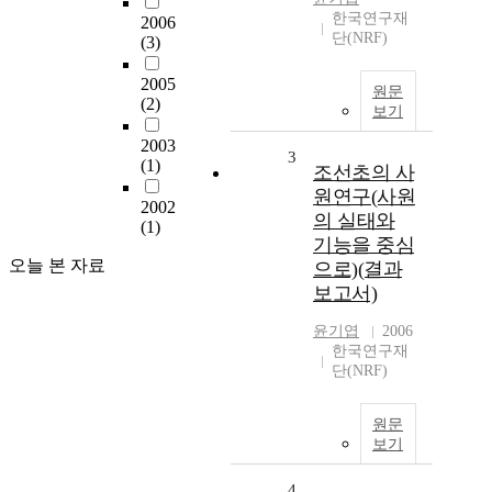
한국연구재
2006
단(NRF)
(3)
2005
원문
(2)
보기
2003
3
(1)
조선초의 사
원연구(사원
2002
의 실태와
(1)
기능을 중심
오늘 본 자료
으로)(결과
보고서)
윤기엽
2006
한국연구재
단(NRF)
원문
보기
4