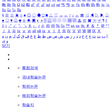
㎒
㎓
㎔
Ω
㏀
㏁
㎊
㎋
㎌
㏖
㏅
㎭
㎮
㎯
㏛
㎩
㎪
㎫
㎬
㏝
㏐
㏓
㏃
㏉
㏜
㏆
§
※
☆
★
○
●
◎
◇
◆
□
■
△
▽
→
←
↑
↓
↔
〓
◁
◀
▷
▶
♤
♠
♡
♥
♧
♣
⊙
◈
▣
◐
◑
▒
▤
▥
▨
▧
▦
▩
♨
☏
☎
☜
☞
¶
†
‡
↕
↗
↙
↖
↘
♭
♩
♪
♬
㉿
㈜
№
㏇
™
㏂
㏘
℡
＃
＆
＊
＠
ª
º
ⅰ
ⅱ
ⅲ
ⅳ
ⅴ
ⅵ
ⅶ
ⅷ
ⅸ
ⅹ
Ⅰ
Ⅱ
Ⅲ
Ⅳ
Ⅴ
Ⅵ
Ⅶ
Ⅷ
Ⅸ
Ⅹ
ا
ب
ت
ث
ج
ح
خ
د
ذ
ر
ز
س
ش
ص
ض
ط
ظ
ع
غ
ف
ق
ک
ل
م
ن
ه
و
ی
닫기
통합검색
국내학술논문
학위논문
해외학술논문
학술지