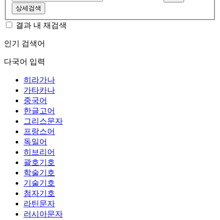
상세검색
결과 내 재검색
인기 검색어
다국어 입력
히라가나
가타카나
중국어
한글고어
그리스문자
프랑스어
독일어
히브리어
괄호기호
학술기호
기술기호
첨자기호
라틴문자
러시아문자