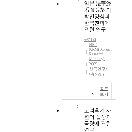
일본 法華經
系 新宗敎의
발전양상과
한국전파에
관한 연구
윤기엽
NRF
KRM(Korean
Research
Memory)
2009
한국연구재
단(NRF)
원문
보기
5
고려후기 사
원의 실상과
동향에 관한
연구