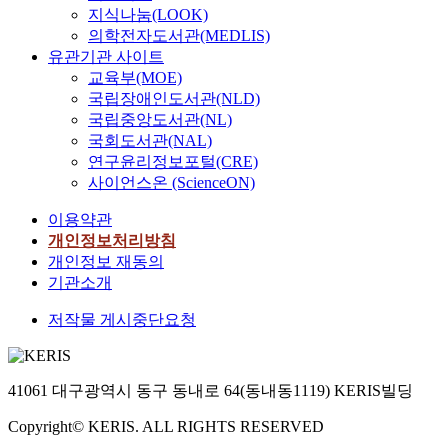
지식나눔(LOOK)
의학전자도서관(MEDLIS)
유관기관 사이트
교육부(MOE)
국립장애인도서관(NLD)
국립중앙도서관(NL)
국회도서관(NAL)
연구윤리정보포털(CRE)
사이언스온 (ScienceON)
이용약관
개인정보처리방침
개인정보 재동의
기관소개
저작물 게시중단요청
41061 대구광역시 동구 동내로 64(동내동1119) KERIS빌딩
Copyright© KERIS. ALL RIGHTS RESERVED