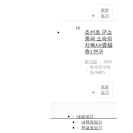
원문
보기
10
조선초 군소
종파 소속의
자복사(資福
寺) 연구
윤기엽
2016
한국연구재
단(NRF)
원문
보기
내보내기
내책장담기
한글로보기