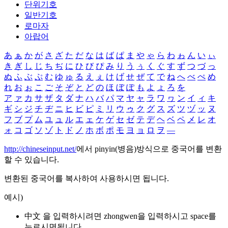
단위기호
일반기호
로마자
아랍어
あ
ぁ
か
が
さ
ざ
た
だ
な
は
ば
ぱ
ま
や
ゃ
ら
わ
ゎ
ん
い
ぃ
き
ぎ
し
じ
ち
ぢ
に
ひ
び
ぴ
み
り
う
ぅ
く
ぐ
す
ず
つ
づ
っ
ぬ
ふ
ぶ
ぷ
む
ゆ
ゅ
る
え
ぇ
け
げ
せ
ぜ
て
で
ね
へ
べ
ぺ
め
れ
お
ぉ
こ
ご
そ
ぞ
と
ど
の
ほ
ぼ
ぽ
も
よ
ょ
ろ
を
ア
ァ
カ
サ
ザ
タ
ダ
ナ
ハ
バ
パ
マ
ヤ
ャ
ラ
ワ
ヮ
ン
イ
ィ
キ
ギ
シ
ジ
チ
ヂ
ニ
ヒ
ビ
ピ
ミ
リ
ウ
ゥ
ク
グ
ス
ズ
ツ
ヅ
ッ
ヌ
フ
ブ
プ
ム
ユ
ュ
ル
エ
ェ
ケ
ゲ
セ
ゼ
テ
デ
ヘ
ベ
ペ
メ
レ
オ
ォ
コ
ゴ
ソ
ゾ
ト
ド
ノ
ホ
ボ
ポ
モ
ヨ
ョ
ロ
ヲ
―
http://chineseinput.net/
에서 pinyin(병음)방식으로 중국어를 변환
할 수 있습니다.
변환된 중국어를 복사하여 사용하시면 됩니다.
예시)
中文 을 입력하시려면
zhongwen
을 입력하시고 space를
누르시면됩니다.