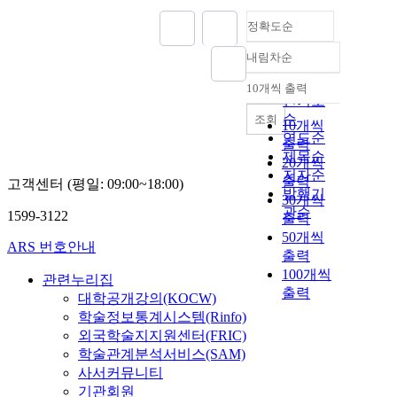
정확도순
내림차순
정확도
순
10개씩 출력
내림차순
인기도
순
조회
10개씩
연도순
출력
제목순
20개씩
저자순
출력
고객센터 (평일: 09:00~18:00)
발행기
30개씩
관순
1599-3122
출력
50개씩
ARS 번호안내
출력
100개씩
관련누리집
출력
대학공개강의(KOCW)
학술정보통계시스템(Rinfo)
외국학술지지원센터(FRIC)
학술관계분석서비스(SAM)
사서커뮤니티
기관회원