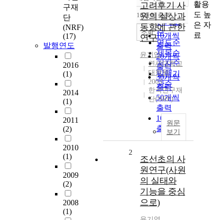
정확도
활용
고려후기 사
구재
순
도 높
10개씩 출력
원의 실상과
단
내림차순
인기도
은 자
동향에 관한
(NRF)
순
조회
료
10개씩
(17)
연구
연도순
발행연도
출력
제목순
윤기엽
20개씩
저자순
연세대학교
2016
출력
대학원
발행기
(1)
30개씩
2003
관순
출력
한국연구재
2014
50개씩
단(NRF)
(1)
출력
100개씩
2011
원문
출력
(2)
보기
2010
2
(1)
조선초의 사
원연구(사원
2009
의 실태와
(2)
기능을 중심
으로)
2008
(1)
윤기엽