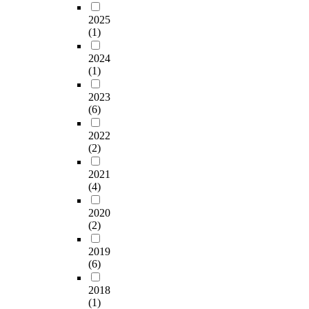
제
d
d
심
각
점
2025
s
y
층
집
(1)
을
:
s
면
단
극
A
a
담
간
2024
복
n
m
,
의
(1)
하
o
p
기
성
기
n
2023
l
타
별
위
e
(6)
e
자
의
해
q
w
료
정
서
2022
u
a
를
서
는
(2)
i
s
통
지
현
v
1
해
능
재
2021
a
3
2
의
국
(4)
l
6
세
차
제
e
n
영
를
조
2020
n
u
아
밝
(2)
명
t
r
의
히
위
c
s
환
는
2019
원
o
i
경
데
(6)
회
n
n
보
목
(
t
2018
g
전
적
C
r
(1)
s
의
을
I