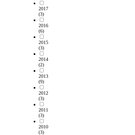
o
t
식
두
E
2017
l
u
과
고
)
(3)
g
d
관
D
에
r
e
련
광
서
2016
o
n
된
역
제
(6)
u
t
자
시
시
p
s
료
중
하
2015
p
.
를
학
(3)
는
r
D
수
교
색
e
a
집
학
2014
체
-
t
하
생
(2)
계
p
a
고
남
나
o
2013
w
분
,
색
s
(9)
e
석
여
상
t
r
및
각
을
2012
t
e
해
각
정
(3)
e
c
석
5
량
s
o
하
0
화
2011
t
l
였
명
하
(3)
d
l
다
씩
여
e
e
.
총
비
2010
s
c
본
1
(3)
교
i