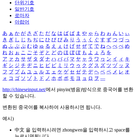
단위기호
일반기호
로마자
아랍어
あ
ぁ
か
が
さ
ざ
た
だ
な
は
ば
ぱ
ま
や
ゃ
ら
わ
ゎ
ん
い
ぃ
き
ぎ
し
じ
ち
ぢ
に
ひ
び
ぴ
み
り
う
ぅ
く
ぐ
す
ず
つ
づ
っ
ぬ
ふ
ぶ
ぷ
む
ゆ
ゅ
る
え
ぇ
け
げ
せ
ぜ
て
で
ね
へ
べ
ぺ
め
れ
お
ぉ
こ
ご
そ
ぞ
と
ど
の
ほ
ぼ
ぽ
も
よ
ょ
ろ
を
ア
ァ
カ
サ
ザ
タ
ダ
ナ
ハ
バ
パ
マ
ヤ
ャ
ラ
ワ
ヮ
ン
イ
ィ
キ
ギ
シ
ジ
チ
ヂ
ニ
ヒ
ビ
ピ
ミ
リ
ウ
ゥ
ク
グ
ス
ズ
ツ
ヅ
ッ
ヌ
フ
ブ
プ
ム
ユ
ュ
ル
エ
ェ
ケ
ゲ
セ
ゼ
テ
デ
ヘ
ベ
ペ
メ
レ
オ
ォ
コ
ゴ
ソ
ゾ
ト
ド
ノ
ホ
ボ
ポ
モ
ヨ
ョ
ロ
ヲ
―
http://chineseinput.net/
에서 pinyin(병음)방식으로 중국어를 변환
할 수 있습니다.
변환된 중국어를 복사하여 사용하시면 됩니다.
예시)
中文 을 입력하시려면
zhongwen
을 입력하시고 space를
누르시면됩니다.