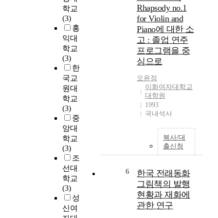
f
Rhapsody no.1
a
로
학교
e
for Violin and
c
젝
(3)
c
o
트
홍
Piano에 대한 소
t
g
활
익대
고 : 졸업 연주
s
n
동
학교
프로그램을 중
o
i
을
(3)
심으로
f
t
통
한
t
i
한
국교
오윤정
h
o
2
이화여자대학교
원대
e
n
세
대학원
학교
t
1993
,
영
(3)
r
국내석사
l
아
중
a
e
의
앙대
n
a
환
복사/대
학교
s
r
경
출신청
(3)
f
n
보
조
o
i
전
선대
6
r
한국 전래동화
n
의
학교
m
그림책의 발행
g
식
(3)
a
f
형
현황과 재화에
성
t
l
성
관한 연구
신여
i
o
은