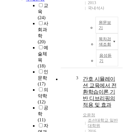
2013
교
국내석사
육
(24)
원문보
사
기
회과
P
학
목차검
u
(20)
색조회
r
예
p
술체
음성듣
o
육
기
s
(18)
e
인
:
문학
3
간호 시뮬레이
T
(17)
션 교육에서 전
h
의
환학습이론 기
i
약학
반 디브리핑의
s
(12)
적용 및 효과
s
공
t
학
오윤정
u
(11)
조선대학교 일반
d
자
대학원
y
2016
연과