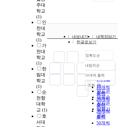
e
i
f
월
는
주대
가
o
a
까
무
학교
실
n
c
지
용
(1)
제
a
t
이
활
인
어
n
o
다
동
천대
떤
d
r
.
이
학교
색
내보내기
내책장담기
c
s
연
정
(1)
상
한글로보기
l
o
구
서
가
을
i
n
방
지
천대
나
n
정확도순
p
법
능
학교
타
i
r
은
에
(1)
내
내림차순
c
o
질
미
정확도
한
며
a
b
적
치
순
,
림대
10개씩 출력
내림차순
l
l
연
는
인기도
다
학교
j
e
구
교
순
조회
른
(1)
10개씩
u
m
방
육
연도순
색
순
출력
d
s
법
적
제목순
상
천향
20개씩
g
o
인
당
c
저자순
대학
출력
m
l
문
위
o
발행기
교
(1)
30개씩
e
v
화
성
d
관순
호
출력
n
i
기
을
e
서대
t
50개씩
n
술
밝
와