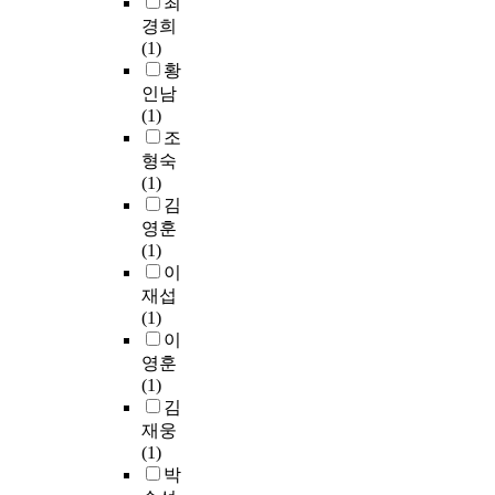
최
r
a
음
자
합
경희
e
n
이
기
레
(1)
c
d
생
감
진
황
r
p
성
정
과
인남
u
r
된
관
1
(1)
i
o
다
리
종
조
t
b
.
만
의
형숙
e
l
또
유
치
(1)
d
e
한
의
과
김
f
m
아
한
용
영훈
r
s
픈
차
도
(1)
o
o
지
이
재
이
m
l
구
를
의
재섭
S
v
의
나
색
(1)
u
i
모
타
상
이
n
n
습
났
을
영훈
i
g
에
으
d
(1)
v
a
도
나
i
김
e
b
관
,
f
r
재웅
i
심
평
f
s
(1)
l
을
균
u
i
박
i
가
값
s
t