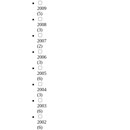
t
연
0
가
g
e
구
0
2009
능
n
d
의
명
(5)
한
w
f
결
에
색
a
2008
r
과
게
체
s
(3)
o
는
정
계
u
m
다
서
를
2007
s
S
음
지
응
(2)
e
e
과
능
용
d
p
같
검
한
2006
.
t
다
사
새
(3)
T
e
.
를
로
h
m
첫
통
운
2005
e
b
째
해
(6)
치
p
e
,
비
과
a
r
<
교
2004
용
r
t
청
&
(3)
색
t
o
소
#
체
i
2003
N
놀
8
계
c
(6)
o
이
2
가
i
v
>
2
요
2002
p
e
프
8
구
(6)
a
m
로
;