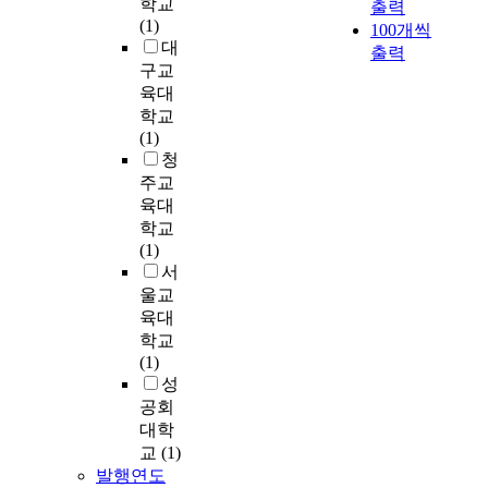
학교
o
출력
g
적
히
어
(1)
f
100개씩
a
연
기
느
대
n
출력
b
구
위
정
구교
u
i
방
하
도
r
육대
l
법
여
의
s
학교
i
이
무
색
i
(1)
t
며
용
차
n
청
y
,
학
를
g
주교
.
프
습
보
s
육대
M
로
자
이
t
e
젝
와
학교
는
u
t
트
일
(1)
지
d
h
활
반
서
알
e
o
동
학
울교
수
n
d
과
생
육대
가
t
s
정
의
학교
없
s
:
에
정
(1)
다
.
T
서
서
성
.
M
h
참
지
공회
이
e
e
여
능
대학
러
t
s
관
의
한
교
(1)
h
t
찰
차
문
발행연도
o
u
,
와