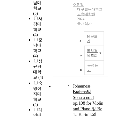
e
남대
오윤정
a
r
학교
대구교육대학교
s
e
(5)
교육대학원
c
l
서
2024
o
a
강대
국내석사
n
t
학교
d
i
(4)
u
원문보
o
충
기
c
n
남대
t
s
본
학교
목차검
e
h
연
(4)
색조회
d
i
구
성
t
p
의
음성듣
균관
o
b
목
기
대학
t
e
적
교
(4)
e
t
은
숙
s
w
<
5
Johanness
t
명여
e
청
Brahms의
t
자대
e
소
Sonata no.3
h
학교
n
놀
op.108 for Violin
e
(4)
m
이
and Piano 및 Be
e
계
e
>
´la Barto´k의
f
명대
t
프