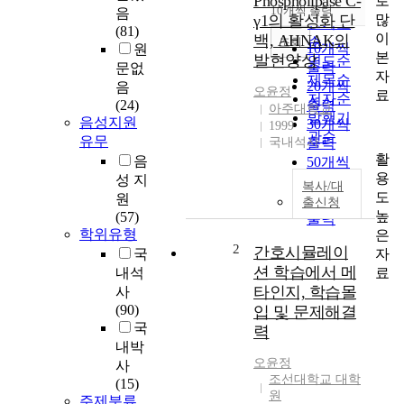
Phospholipase C-
로
순
10개씩 출력
음
내림차순
많
γ1의 활성화 단
인기도
(81)
이
백, AHNAK의
순
조회
10개씩
원
본
발현양상
연도순
출력
문없
자
제목순
20개씩
음
오윤정
료
저자순
(24)
출력
아주대학교
발행기
음성지원
30개씩
1999
관순
유무
국내석사
출력
활
음
50개씩
용
성 지
출력
복사/대
도
원
100개씩
출신청
높
(57)
출력
학위유형
은
2
간호시뮬레이
자
국
션 학습에서 메
료
내석
타인지, 학습몰
사
(90)
입 및 문제해결
국
력
내박
오윤정
사
조선대학교 대학
(15)
원
주제분류