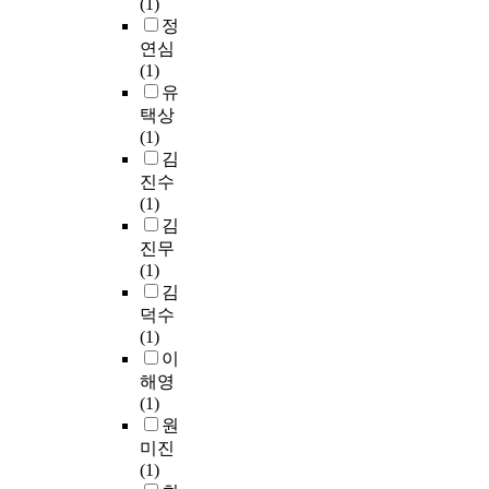
(1)
d
n
c
를
타
정
e
d
o
찾
났
연심
를
3
g
아
다
(1)
사
0
n
청
.
유
용
i
i
소
정
택상
하
n
t
함
서
(1)
는
t
i
으
지
김
9
h
o
로
수
진수
개
e
n
써
의
(1)
의
c
,
주
구
김
제
o
l
변
성
조
진무
n
e
환
요
사
(1)
t
a
경
인
의
김
r
r
을
별
1
덕수
o
n
깨
은
2
(1)
l
i
끗
자
종
이
g
n
하
기
의
해영
r
g
게
감
광
(1)
o
f
하
정
중
원
u
l
려
인
합
미진
p
o
는
식
형
(1)
)
w
마
과
복