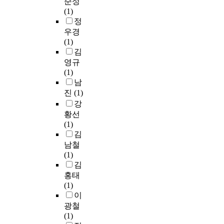
순성
t
짐
으
e
y
(1)
y
으
로
/
.
정
.
로
는
8
T
우경
D
써
타
˚
h
(1)
e
지
인
수
e
김
s
구
감
광
e
영규
c
를
정
방
x
(1)
r
위
인
식
p
남
i
하
식
을
e
p
는
,
진
(1)
사
r
t
마
자
강
용
i
i
음
기
황선
하
m
v
과
동
(1)
는
e
e
지
기
김
분
n
s
구
부
남철
광
t
t
가
여
(1)
색
a
a
아
,
김
체
l
t
프
타
홍태
계
g
i
지
인
(1)
(
r
s
않
감
이
M
o
t
도
정
i
광철
u
i
록
관
n
(1)
p
c
치
리