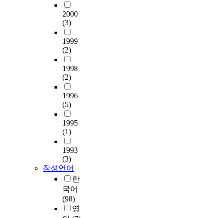
된
n
b
젝
분
다
2000
t
e
트
석
.
(3)
s
r
활
한
본
w
,
동
결
연
1999
e
2
을
론
(2)
구
r
0
통
은
는
e
1
한
다
1998
이
5
2
2
음
(2)
러
6
u
세
과
한
n
1996
s
영
같
새
u
(5)
i
아
다
로
r
n
들
.
운
1995
s
g
의
치
(1)
i
t
환
과
n
h
경
첫
용
1993
g
e
보
째
색
(3)
s
s
전
,
체
작성언어
t
t
하
중
계
한
u
r
려
학
개
국어
d
u
는
교
발
(98)
e
c
마
무
을
영
n
t
음
용
목