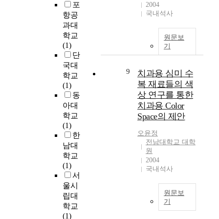
r
포
2004
g
1
국내석사
o
항공
o
개
b
과대
f
의
l
학교
n
학
원문보
e
(1)
u
급
기
m
단
r
2
s
s
세
국대
9
치과용 심미 수
o
i
영
학교
l
복 재료들의 색
n
아
(1)
v
상 연구를 통한
g
1
동
i
s
3
치과용 Color
아대
n
t
명
학교
Space의 제안
g
u
(
(1)
p
d
남
오윤정
한
r
전남대학교 대학
e
6
남대
o
원
n
,
학교
2004
c
t
여
(1)
국내석사
e
s
7
서
s
a
)
울시
s
n
이
원문보
립대
,
d
참
기
학교
c
t
여
현
(1)
l