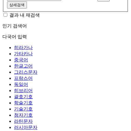
상세검색
결과 내 재검색
인기 검색어
다국어 입력
히라가나
가타카나
중국어
한글고어
그리스문자
프랑스어
독일어
히브리어
괄호기호
학술기호
기술기호
첨자기호
라틴문자
러시아문자