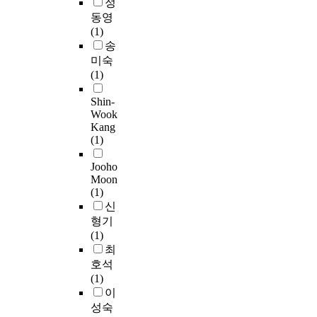
i
정
r
s
료
에
s
동영
e
,
하
서
c
(1)
c
P
려
높
a
송
e
e
는
게
n
미숙
i
a
마
나
X
(1)
v
r
음
타
E
e
s
이
났
p
Shin-
d
o
생
다
Wook
l
a
n
성
.
Kang
u
t
’
된
(1)
s
r
s
다
,
a
Jooho
c
.
둘
M
n
Moon
o
둘
째
o
(1)
s
r
째
,
d
신
f
r
,
무
e
형기
o
e
<
용
1
(1)
r
l
청
학
4
최
m
a
소
습
0
a
호석
t
놀
자
0
t
(1)
i
이
남
0
i
이
o
>
자
S
v
성숙
n
프
와
,