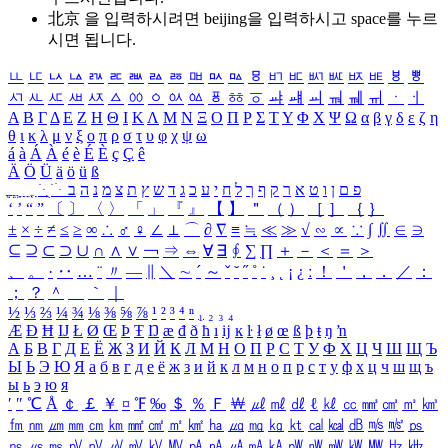
北京 을 입력하시려면
beijing
을 입력하시고 space를 누르
시면 됩니다.
ㅥ
ㅦ
ㅧ
ㅨ
ㅩ
ㅪ
ㅫ
ㅬ
ㅭ
ㅮ
ㅯ
ㅰ
ㅱ
ㅲ
ㅳ
ㅴ
ㅵ
ㅶ
ㅷ
ㅸ
ㅹ
ㅺ
ㅻ
ㅼ
ㅽ
ㅾ
ㅿ
ㆀ
ㆁ
ㆂ
ㆃ
ㆄ
ㆅ
ㆆ
ㆇ
ㆈ
ㆉ
ㆊ
ㆋ
ㆌ
ㆍ
ㆎ
Α
Β
Γ
Δ
Ε
Ζ
Η
Θ
Ι
Κ
Λ
Μ
Ν
Ξ
Ο
Π
Ρ
Σ
Τ
Υ
Φ
Χ
Ψ
Ω
α
β
γ
δ
ε
ζ
η
θ
ι
κ
λ
μ
ν
ξ
ο
π
ρ
σ
τ
υ
φ
χ
ψ
ω
á
à
Á
À
é
è
É
È
ç
Ç
ê
Ä
Ö
Ü
ä
ö
ü
ß
ְ
ֳ
ֲ
ֱ
ָ
ַ
ֵ
ֶ
ִ
ֹ
ּ
ֻ
ׂ
ׁ
ּ
ב
ה
נ
מ
צ
ת
ץ
ש
ד
ג
כ
ע
י
ח
ל
ך
ף
ק
ר
א
ט
ו
ן
ם
פ
‘
’
“
”
〔
〕
〈
〉
「
」
『
』
【
】
＂
（
）
［
］
｛
｝
±
×
÷
≠
≤
≥
∞
∴
♂
♀
∠
⊥
⌒
∂
∇
≡
≒
≪
≫
√
∽
∝
∵
∫
∬
∈
∋
⊆
⊇
⊂
⊃
∪
∩
∧
∨
￢
⇒
⇔
∀
∃
∮
∑
∏
＋
－
＜
＝
＞
、
。
·
‥
…
¨
〃
―
∥
＼
∼
´
～
ˇ
˘
˝
˚
˙
¸
˛
¡
¿
ː
！
＇
，
．
／
：
；
？
＾
＿
｀
｜
½
⅓
⅔
¼
¾
⅛
⅜
⅝
⅞
¹
²
³
⁴
ⁿ
₁
₂
₃
₄
Æ
Ð
Ħ
Ĳ
Ł
Ø
Œ
Þ
Ŧ
Ŋ
æ
đ
ð
ħ
ı
ĳ
ĸ
ŀ
ł
ø
œ
ß
þ
ŧ
ŋ
ŉ
А
Б
В
Г
Д
Е
Ё
Ж
З
И
Й
К
Л
М
Н
О
П
Р
С
Т
У
Ф
Х
Ц
Ч
Ш
Щ
Ъ
Ы
Ь
Э
Ю
Я
а
б
в
г
д
е
ё
ж
з
и
й
к
л
м
н
о
п
р
с
т
у
ф
х
ц
ч
ш
щ
ъ
ы
ь
э
ю
я
′
″
℃
Å
￠
￡
￥
¤
℉
‰
＄
％
Ｆ
￦
㎕
㎖
㎗
ℓ
㎘
㏄
㎣
㎤
㎥
㎦
㎙
㎚
㎛
㎜
㎝
㎞
㎟
㎠
㎡
㎢
㏊
㎍
㎎
㎏
㏏
㎈
㎉
㏈
㎧
㎨
㎰
㎱
㎲
㎳
㎴
㎵
㎶
㎷
㎸
㎹
㎀
㎁
㎂
㎃
㎄
㎺
㎻
㎽
㎾
㎿
㎐
㎑