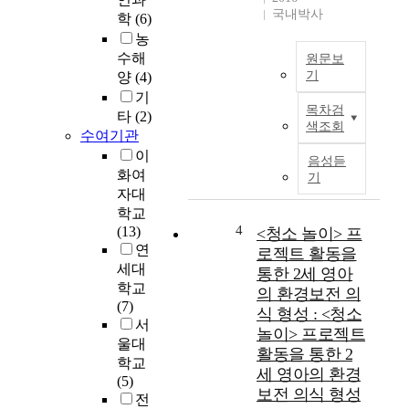
w
국내박사
학
(6)
a
농
s
수해
원문보
d
기
양
(4)
o
기
P
n
목차검
타
(2)
u
e
색조회
수여기관
r
t
p
이
o
음성듣
o
화여
i
기
s
자대
n
e
v
학교
:
4
e
(13)
<청소 놀이> 프
T
s
연
로젝트 활동을
h
t
세대
통한 2세 영아
i
i
학교
의 환경보전 의
s
g
(7)
식 형성 : <청소
s
a
서
놀이> 프로젝트
t
t
울대
활동을 통한 2
u
e
학교
세 영아의 환경
d
t
(5)
y
보전 의식 형성
h
전
w