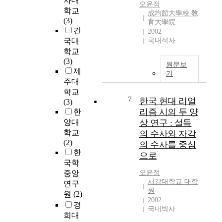
자대
v
w
어
오윤정
학교
e
成均館大學校 敎
,
떠
(3)
l
育大學院
a
한
건
2002
e
n
가
국대
국내석사
a
d
를
학교
r
p
고
(3)
n
r
찰
원문보
제
i
o
해
기
주대
n
b
보
g
학교
l
고
7
한국 현대 리얼
t
(3)
e
자
리즘 시의 두 양
h
한
m
하
e
양대
상 연구 : 설득
s
는
o
학교
의 수사와 자각
o
데
r
(2)
l
있
의 수사를 중심
y
한
v
다
으로
-
국학
i
.
b
n
본
중앙
오윤정
a
서강대학교 대학
g
연
연구
s
원
a
구
원
(2)
2002
e
b
참
경
국내박사
d
i
여
희대
d
l
자