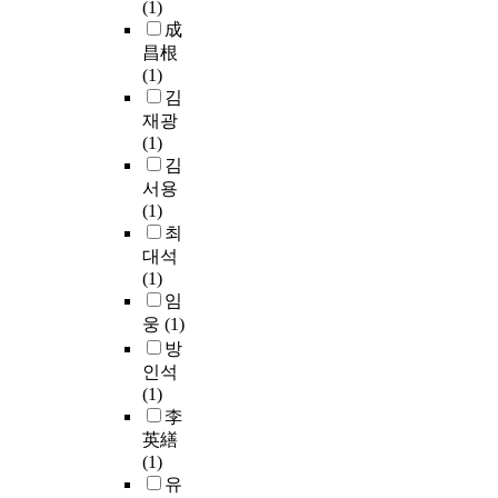
e
(1)
a
로
일
H
l
成
n
젝
반
u
e
昌根
d
트
학
n
a
(1)
s
활
생
t
r
김
t
동
남
e
n
재광
e
을
자
r
i
(1)
p
통
의
L
n
김
w
한
정
a
g
i
2
서
서용
b
t
s
세
지
(1)
,
h
e
영
수
최
U
e
m
아
의
대석
S
o
u
들
차
(1)
A
r
l
이
는
임
)
y
t
환
유
웅
(1)
를
-
i
경
의
방
이
b
p
보
한
인석
용
a
l
전
차
(1)
해
s
e
에
이
李
D
e
r
대
를
6
英繕
d
e
한
나
5
(1)
d
g
실
타
표
유
e
r
천
났