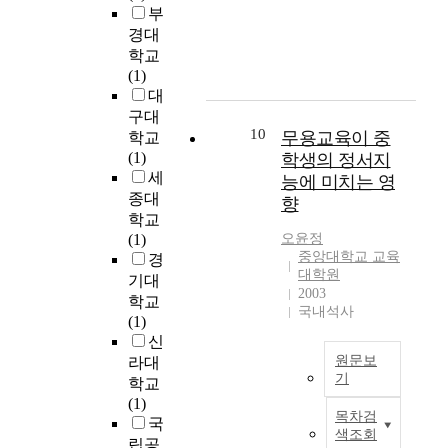
o
했
재
부
i
i
으
치
경대
n
d
며
과
학교
i
e
연
에
(1)
c
n
구
서
대
a
t
기
사
구대
l
i
간
용
10
무용교육이 중
학교
t
f
은
하
(1)
학생의 정서지
h
y
2
는
세
능에 미치는 영
i
t
0
색
종대
n
향
h
2
체
학교
k
e
2
계
(1)
오윤정
i
i
년
는
중앙대학교 교육
경
n
n
3
사
대학원
기대
g
f
월
용
2003
d
학교
l
부
하
국내석사
i
(1)
u
터
는
s
신
e
2
색
p
원문보
라대
n
0
상
기
o
학교
c
2
c
s
(1)
i
4
본
o
목차검
i
국
n
년
연
d
색조회
t
립공
g
7
구