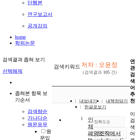
단행본
연구보고서
공개강의
home
학위논문
검색결과 좁혀 보기
연
저자 : 오윤정
검색키워드
관
선택해제
(검색결과
105
건)
검
색
어
좁혀본 항목 보
추
기순서
천
내보내기
내책장담기
한글로보기
검색량순
이
가나다순
1
인
검
정확도순
원문유무
체
색
원
폐암조직에서
내림차순
어
정확도
문있