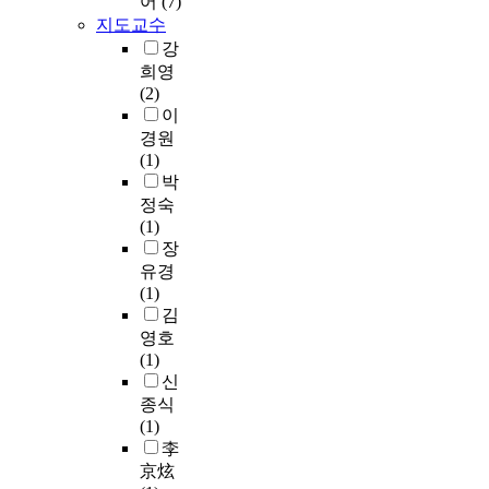
어
(7)
t
u
이
학
적
지도교수
s
r
형
습
으
강
(
e
성
자
로
2
희영
d
된
와
현
6
(2)
q
다
일
재
i
이
u
.
반
치
n
경원
e
빗
학
과
t
(1)
s
자
생
에
h
박
t
루
의
서
e
정숙
i
에
정
사
e
(1)
o
관
서
용
x
장
n
심
지
되
p
유경
n
을
수
고
e
(1)
a
가
의
있
r
김
i
지
차
는
i
r
기
는
영호
V
m
e
시
유
(1)
i
e
o
작
의
신
t
n
n
하
한
종식
a
t
m
여
차
(1)
s
a
e
쓰
이
李
h
l
t
레
를
京炫
a
a
a
기
나