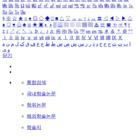
㎒
㎓
㎔
Ω
㏀
㏁
㎊
㎋
㎌
㏖
㏅
㎭
㎮
㎯
㏛
㎩
㎪
㎫
㎬
㏝
㏐
㏓
㏃
㏉
㏜
㏆
§
※
☆
★
○
●
◎
◇
◆
□
■
△
▽
→
←
↑
↓
↔
〓
◁
◀
▷
▶
♤
♠
♡
♥
♧
♣
⊙
◈
▣
◐
◑
▒
▤
▥
▨
▧
▦
▩
♨
☏
☎
☜
☞
¶
†
‡
↕
↗
↙
↖
↘
♭
♩
♪
♬
㉿
㈜
№
㏇
™
㏂
㏘
℡
＃
＆
＊
＠
ª
º
ⅰ
ⅱ
ⅲ
ⅳ
ⅴ
ⅵ
ⅶ
ⅷ
ⅸ
ⅹ
Ⅰ
Ⅱ
Ⅲ
Ⅳ
Ⅴ
Ⅵ
Ⅶ
Ⅷ
Ⅸ
Ⅹ
ا
ب
ت
ث
ج
ح
خ
د
ذ
ر
ز
س
ش
ص
ض
ط
ظ
ع
غ
ف
ق
ک
ل
م
ن
ه
و
ی
닫기
통합검색
국내학술논문
학위논문
해외학술논문
학술지