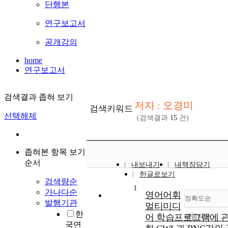
단행본
연구보고서
공개강의
home
연구보고서
검색결과 좁혀 보기
저자 : 오경미
검색키워드
선택해제
(검색결과
15
건)
좁혀본 항목 보기
순서
내보내기
내책장담기
한글로보기
검색량순
1
가나다순
영어어휘
정확도순
발행기관
멀티미디
한
어 학습프로그램에 
내림차순
정확
국연