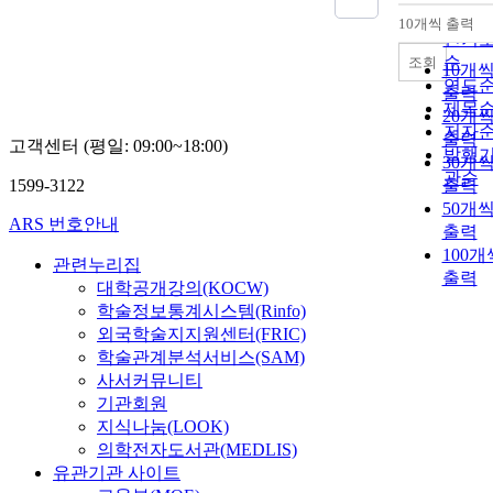
순
10개씩 출력
내림
인기
순
조회
10개
연도
출력
제목
20개
저자
출력
고객센터 (평일: 09:00~18:00)
발행
30개
관순
1599-3122
출력
50개
ARS 번호안내
출력
100개
관련누리집
출력
대학공개강의(KOCW)
학술정보통계시스템(Rinfo)
외국학술지지원센터(FRIC)
학술관계분석서비스(SAM)
사서커뮤니티
기관회원
지식나눔(LOOK)
의학전자도서관(MEDLIS)
유관기관 사이트