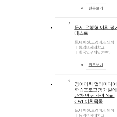
원문보기
5
문제 은행형 어휘 평
테스트
폴
,
네이션
,
오경미
,
김인석
동덕여자대학교
한국연구재단(NRF)
원문보기
6
영어어휘 멀티미디어
학습프로그램 개발에
관한 연구 관련 Non-
CWL어휘목록
폴
,
네이션
,
오경미
,
김인석
동덕여자대학교