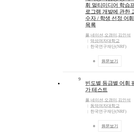
휘 멀티미디어 학습
로그램 개발에 관한 
수자 / 학생 선정 어휘
목록
폴
,
네이션
,
오경미
,
김인석
덕성여자대학교
한국연구재단(NRF)
원문보기
9
빈도별 등급별 어휘 
가 테스트
폴
,
네이션
,
오경미
,
김인석
동덕여자대학교
한국연구재단(NRF)
원문보기