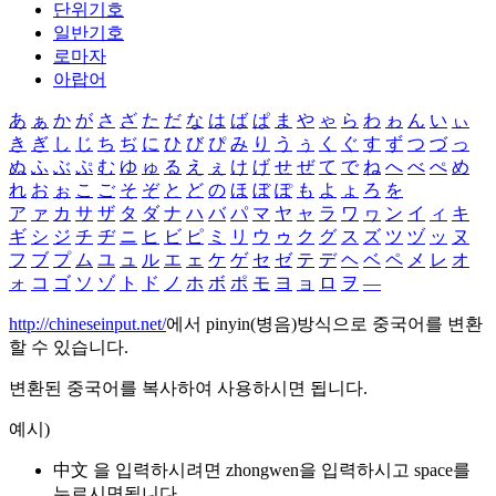
단위기호
일반기호
로마자
아랍어
あ
ぁ
か
が
さ
ざ
た
だ
な
は
ば
ぱ
ま
や
ゃ
ら
わ
ゎ
ん
い
ぃ
き
ぎ
し
じ
ち
ぢ
に
ひ
び
ぴ
み
り
う
ぅ
く
ぐ
す
ず
つ
づ
っ
ぬ
ふ
ぶ
ぷ
む
ゆ
ゅ
る
え
ぇ
け
げ
せ
ぜ
て
で
ね
へ
べ
ぺ
め
れ
お
ぉ
こ
ご
そ
ぞ
と
ど
の
ほ
ぼ
ぽ
も
よ
ょ
ろ
を
ア
ァ
カ
サ
ザ
タ
ダ
ナ
ハ
バ
パ
マ
ヤ
ャ
ラ
ワ
ヮ
ン
イ
ィ
キ
ギ
シ
ジ
チ
ヂ
ニ
ヒ
ビ
ピ
ミ
リ
ウ
ゥ
ク
グ
ス
ズ
ツ
ヅ
ッ
ヌ
フ
ブ
プ
ム
ユ
ュ
ル
エ
ェ
ケ
ゲ
セ
ゼ
テ
デ
ヘ
ベ
ペ
メ
レ
オ
ォ
コ
ゴ
ソ
ゾ
ト
ド
ノ
ホ
ボ
ポ
モ
ヨ
ョ
ロ
ヲ
―
http://chineseinput.net/
에서 pinyin(병음)방식으로 중국어를 변환
할 수 있습니다.
변환된 중국어를 복사하여 사용하시면 됩니다.
예시)
中文 을 입력하시려면
zhongwen
을 입력하시고 space를
누르시면됩니다.