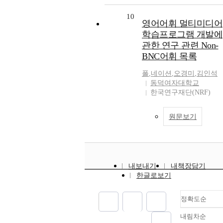
10
영어어휘 멀티미디어
학습프로그램 개발에
관한 연구 관련 Non-
BNC어휘 목록
폴
,
네이션
,
오경미
,
김인석
동덕여자대학교
한국연구재단(NRF)
원문보기
내보내기
내책장담기
한글로보기
정확도순
내림차순
정확