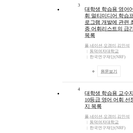
3
대학생 학습용 영어
휘 멀티미디어 학습
로그램 개발에 관련 
종 어휘리스트의 급
목록
폴
,
네이션
,
오경미
,
김인석
동덕여자대학교
한국연구재단(NRF)
원문보기
4
대학생 학습용 교수
10등급 영어 어휘 선
지 목록
폴
,
네이션
,
오경미
,
김인석
동덕여자대학교
한국연구재단(NRF)