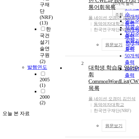
한 CWL과 BNC간의 
순
10개씩 출력
구재
내림
통어휘목록
인기
단
순
조회
10개
(NRF)
폴
,
네이션
,
오경미
,
김인석
연도
(13)
출력
동덕여자대학교
제목
한
20개
한국연구재단(NRF)
저자
국건
출력
발행
설기
30개
원문보기
관순
술연
출력
구원
50개
(2)
출력
2
발행연도
대학생 학습용 영어
100개
휘
출력
2005
CommonWordList(CW
(1)
목록
2000
폴
,
네이션
,
오경미
,
김인석
(2)
동덕여자대학교
한국연구재단(NRF)
오늘 본 자료
원문보기