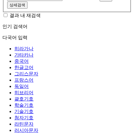
상세검색
결과 내 재검색
인기 검색어
다국어 입력
히라가나
가타카나
중국어
한글고어
그리스문자
프랑스어
독일어
히브리어
괄호기호
학술기호
기술기호
첨자기호
라틴문자
러시아문자