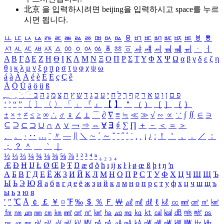
北京 을 입력하시려면
beijing
을 입력하시고 space를 누르
시면 됩니다.
ㅥ
ㅦ
ㅧ
ㅨ
ㅩ
ㅪ
ㅫ
ㅬ
ㅭ
ㅮ
ㅯ
ㅰ
ㅱ
ㅲ
ㅳ
ㅴ
ㅵ
ㅶ
ㅷ
ㅸ
ㅹ
ㅺ
ㅻ
ㅼ
ㅽ
ㅾ
ㅿ
ㆀ
ㆁ
ㆂ
ㆃ
ㆄ
ㆅ
ㆆ
ㆇ
ㆈ
ㆉ
ㆊ
ㆋ
ㆌ
ㆍ
ㆎ
Α
Β
Γ
Δ
Ε
Ζ
Η
Θ
Ι
Κ
Λ
Μ
Ν
Ξ
Ο
Π
Ρ
Σ
Τ
Υ
Φ
Χ
Ψ
Ω
α
β
γ
δ
ε
ζ
η
θ
ι
κ
λ
μ
ν
ξ
ο
π
ρ
σ
τ
υ
φ
χ
ψ
ω
á
à
Á
À
é
è
É
È
ç
Ç
ê
Ä
Ö
Ü
ä
ö
ü
ß
ְ
ֳ
ֲ
ֱ
ָ
ַ
ֵ
ֶ
ִ
ֹ
ּ
ֻ
ׂ
ׁ
ּ
ב
ה
נ
מ
צ
ת
ץ
ש
ד
ג
כ
ע
י
ח
ל
ך
ף
ק
ר
א
ט
ו
ן
ם
פ
‘
’
“
”
〔
〕
〈
〉
「
」
『
』
【
】
＂
（
）
［
］
｛
｝
±
×
÷
≠
≤
≥
∞
∴
♂
♀
∠
⊥
⌒
∂
∇
≡
≒
≪
≫
√
∽
∝
∵
∫
∬
∈
∋
⊆
⊇
⊂
⊃
∪
∩
∧
∨
￢
⇒
⇔
∀
∃
∮
∑
∏
＋
－
＜
＝
＞
、
。
·
‥
…
¨
〃
―
∥
＼
∼
´
～
ˇ
˘
˝
˚
˙
¸
˛
¡
¿
ː
！
＇
，
．
／
：
；
？
＾
＿
｀
｜
½
⅓
⅔
¼
¾
⅛
⅜
⅝
⅞
¹
²
³
⁴
ⁿ
₁
₂
₃
₄
Æ
Ð
Ħ
Ĳ
Ł
Ø
Œ
Þ
Ŧ
Ŋ
æ
đ
ð
ħ
ı
ĳ
ĸ
ŀ
ł
ø
œ
ß
þ
ŧ
ŋ
ŉ
А
Б
В
Г
Д
Е
Ё
Ж
З
И
Й
К
Л
М
Н
О
П
Р
С
Т
У
Ф
Х
Ц
Ч
Ш
Щ
Ъ
Ы
Ь
Э
Ю
Я
а
б
в
г
д
е
ё
ж
з
и
й
к
л
м
н
о
п
р
с
т
у
ф
х
ц
ч
ш
щ
ъ
ы
ь
э
ю
я
′
″
℃
Å
￠
￡
￥
¤
℉
‰
＄
％
Ｆ
￦
㎕
㎖
㎗
ℓ
㎘
㏄
㎣
㎤
㎥
㎦
㎙
㎚
㎛
㎜
㎝
㎞
㎟
㎠
㎡
㎢
㏊
㎍
㎎
㎏
㏏
㎈
㎉
㏈
㎧
㎨
㎰
㎱
㎲
㎳
㎴
㎵
㎶
㎷
㎸
㎹
㎀
㎁
㎂
㎃
㎄
㎺
㎻
㎽
㎾
㎿
㎐
㎑