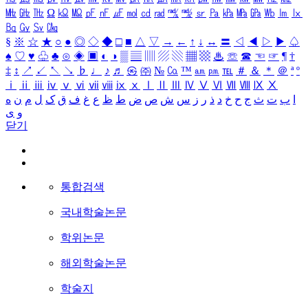
㎒
㎓
㎔
Ω
㏀
㏁
㎊
㎋
㎌
㏖
㏅
㎭
㎮
㎯
㏛
㎩
㎪
㎫
㎬
㏝
㏐
㏓
㏃
㏉
㏜
㏆
§
※
☆
★
○
●
◎
◇
◆
□
■
△
▽
→
←
↑
↓
↔
〓
◁
◀
▷
▶
♤
♠
♡
♥
♧
♣
⊙
◈
▣
◐
◑
▒
▤
▥
▨
▧
▦
▩
♨
☏
☎
☜
☞
¶
†
‡
↕
↗
↙
↖
↘
♭
♩
♪
♬
㉿
㈜
№
㏇
™
㏂
㏘
℡
＃
＆
＊
＠
ª
º
ⅰ
ⅱ
ⅲ
ⅳ
ⅴ
ⅵ
ⅶ
ⅷ
ⅸ
ⅹ
Ⅰ
Ⅱ
Ⅲ
Ⅳ
Ⅴ
Ⅵ
Ⅶ
Ⅷ
Ⅸ
Ⅹ
ا
ب
ت
ث
ج
ح
خ
د
ذ
ر
ز
س
ش
ص
ض
ط
ظ
ع
غ
ف
ق
ک
ل
م
ن
ه
و
ی
닫기
통합검색
국내학술논문
학위논문
해외학술논문
학술지